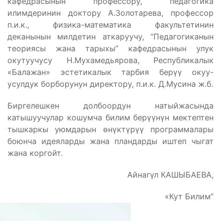
кафедрасынын профессору, педагогика
илимдеринин доктору А.Золотарева, профессор
п.и.к., физика-математика факультетинин
деканынын милдетин аткаруучу, “Педагогиканын
теориясы жана тарыхы” кафедрасынын улук
окутуучусу Н.Мухамедьярова, Республикалык
«Балажан» эстетикалык тарбия берүү окуу-
усулдук борборунун директору, п.и.к. Д.Мусина ж.б.
Биргелешкен долбоордун натыйжасында
катышуучулар кошумча билим берүүнүн мектептен
тышкаркы уюмдарын өнүктүрүү программалары
боюнча идеяларды жана пландарды иштеп чыгат
жана коргойт.
Айнагүл КАШЫБАЕВА,
«Кут Билим”
Бөлүшүү