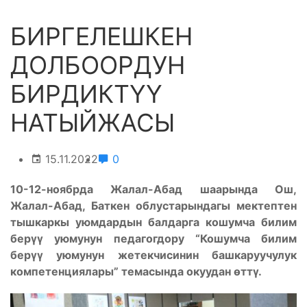
БИРГЕЛЕШКЕН
ДОЛБООРДУН
БИРДИКТҮҮ
НАТЫЙЖАСЫ
15.11.2022
0
10-12-ноябрда Жалал-Абад шаарында Ош,
Жалал-Абад, Баткен облустарындагы мектептен
тышкаркы уюмдардын балдарга кошумча билим
берүү уюмунун педагогдору “Кошумча билим
берүү уюмунун жетекчисинин башкаруучулук
компетенциялары” темасында окуудан өт
т
ү.