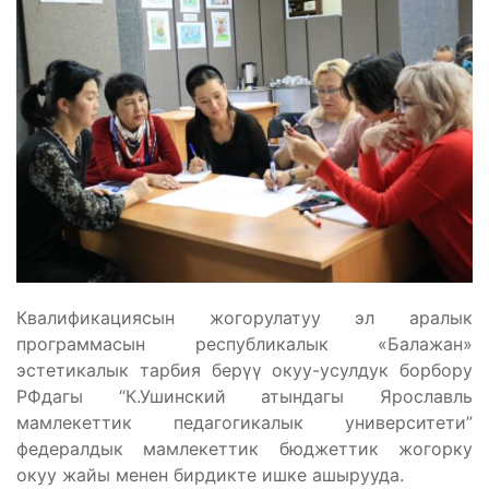
Квалификациясын жогорулатуу эл аралык
программасын республикалык «Балажан»
эстетикалык тарбия берүү окуу-усулдук борбору
РФдагы “К.Ушинский атындагы Ярославль
мамлекеттик педагогикалык университети”
федералдык мамлекеттик бюджеттик жогорку
окуу жайы менен бирдикте ишке ашырууда.