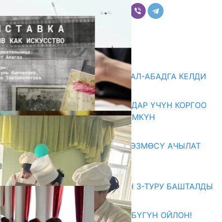
Комментарийлер
Акыркы жаңылыктар
«БИРИМДИК КЕРБЕНИ» ЖАЛАЛ-АБАДГА КЕЛДИ
07.08.2026
КОРРУПЦИЯНЫ КАБАРЛАГАНДАР ҮЧҮН КОРГОО
ЧАРАЛАРЫ КҮЧӨТҮЛҮШҮ МҮМКҮН
07.08.2026
«АРХИВ – ИСКУССТВО» КӨРГӨЗМӨСҮ АЧЫЛАТ
07.08.2026
Абитуриент
ЖОЖДОРГО КАБЫЛ АЛУУНУН 3-ТУРУ БАШТАЛДЫ
27.07.2026
ӨЗҮҢДҮН КЕЛЕЧЕГИҢ ҮЧҮН БҮГҮН ОЙЛОН!