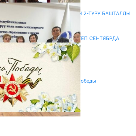
20.07.2026
ЖОЖДОРГО КАБЫЛ АЛУУНУН 2-ТУРУ БАШТАЛДЫ
20.07.2026
Медиа
СУЗАКТА 750 ОРУНДУУ МЕКТЕП СЕНТЯБРДА
ПАЙДАЛАНУУГА БЕРИЛЕТ
07.08.2025
Улуу Жеңиштин жандуу сөзү
29.04.2025
Награды в преддверии Дня Победы
29.04.2025