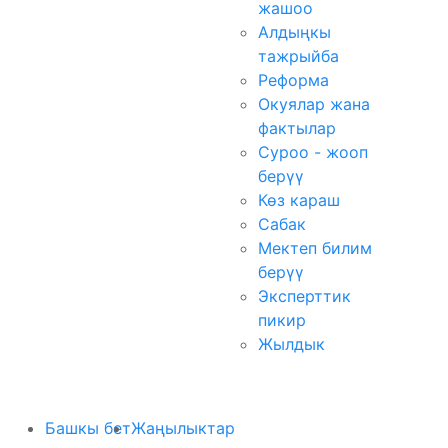
жашоо
Алдыңкы
тажрыйба
Реформа
Окуялар жана
фактылар
Суроо - жооп
берүү
Көз караш
Сабак
Мектеп билим
берүү
Эксперттик
пикир
Жылдык
Башкы бет
Жаңылыктар