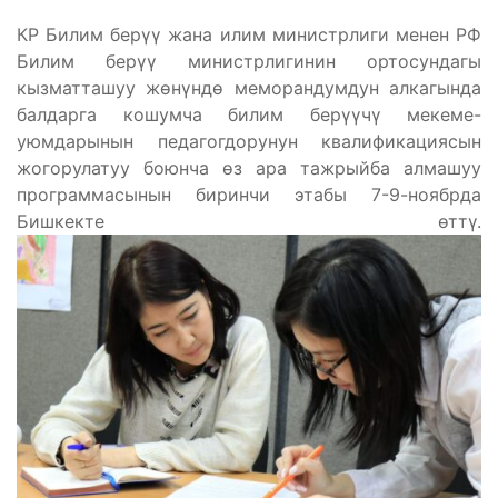
КР Билим берүү жана илим министрлиги менен РФ
Билим берүү министрлигинин ортосундагы
кызматташуу жөнүндө меморандумдун алкагында
балдарга кошумча билим берүүчү мекеме-
уюмдарынын педагогдорунун квалификациясын
жогорулатуу боюнча өз ара тажрыйба алмашуу
программасынын биринчи этабы 7-9-ноябрда
Бишкекте өттү.