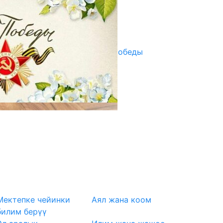
07.08.2025
Улуу Жеңиштин жандуу сөзү
29.04.2025
Награды в преддверии Дня Победы
29.04.2025
Мектепке чейинки
Аял жана коом
билим берүү