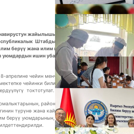
навирустун жайылышына жол бербөө жана
Республикалык Штабдын 2020-жылдын 18-
А
илим берүү жана илим министри Каныбек Исаков
ы уюмдардын ишин убактылуу токтотуу жөнүндө
8-апрелине чейин менчигинин түрүнө жана кайсы
 мектепке чейинки билим берүү уюмдарынын,
ердүүлүгү токтотулат.
рмалыктарынын, райондук, шаардык билим берүү
гинин түрүнө жана кайсы ведомствого таандык
М
им берүү уюмдарынын, эрте өнүктүрүү
илдеттендирилди.