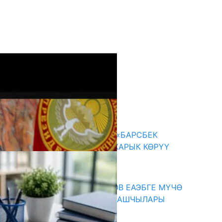
кыркы жаңылыктар
КЫРГЫЗ ТАРЫХЫ ТАСМАДА: «БАРСБЕК
КАГАН» КӨРКӨМ ТАСМАСЫ ЖАРЫК КӨРҮҮ
АЛДЫНДА
07.08.2026
ПРЕЗИДЕНТ САДЫР ЖАПАРОВ ЕАЭБГЕ МҮЧӨ
МАМЛЕКЕТТЕРДИН ӨКМӨТ БАШЧЫЛАРЫ
МЕНЕН ЖОЛУГУШТУ