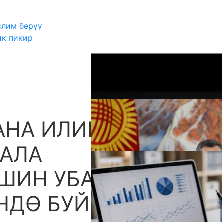
ш
илим берүү
ик пикир
АНА ИЛИМ
А
АЛА
ШИН УБАКТЫЛУУ
НДӨ БУЙРУК