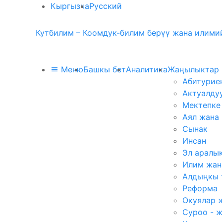
Кыргызча
Русский
Кутбилим – Коомдук-билим берүү жана илимий
Меню
Башкы бет
Аналитика
Жаңылыктар
Абитурие
Актуалду
Мектепке
Аял жана
Сынак
Инсан
Эл аралы
Илим жан
Алдыңкы 
Реформа
Окуялар 
Суроо - 