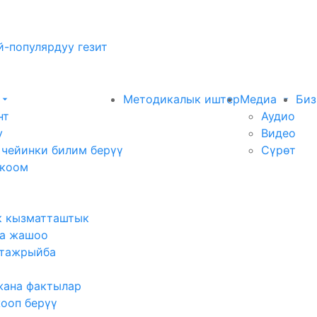
-популярдуу гезит
Методикалык иштер
Медиа
Биз
нт
Аудио
у
Видео
 чейинки билим берүү
Сүрөт
 коом
к кызматташтык
а жашоо
тажрыйба
жана фактылар
жооп берүү