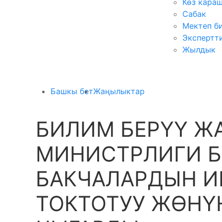
Көз кара
Сабак
Мектеп б
Экспертт
Жылдык
Башкы бет
Жаңылыктар
БИЛИМ БЕРҮҮ Ж
МИНИСТРЛИГИ Б
БАКЧАЛАРДЫН И
ТОКТОТУУ ЖӨНҮ