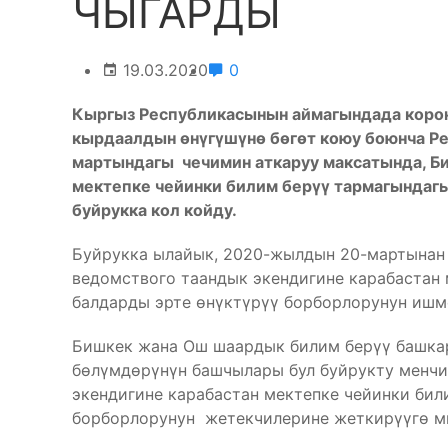
ЧЫГАРДЫ
19.03.2020
0
Кыргыз Республикасынын аймагындада коро
кырдаалдын өнүгүшүнө бөгөт коюу боюнча 
мартындагы чечимин аткаруу максатында, Б
мектепке чейинки билим берүү тармагындаг
буйрукка кол койду.
Буйрукка ылайык, 2020-жылдын 20-мартынан 
ведомствого таандык экендигине карабастан
балдарды эрте өнүктүрүү борборлорунун ишм
Бишкек жана Ош шаардык билим берүү башка
бөлүмдөрүнүн башчылары бул буйрукту менчи
экендигине карабастан мектепке чейинки бил
борборлорунун жетекчилерине жеткирүүгө м