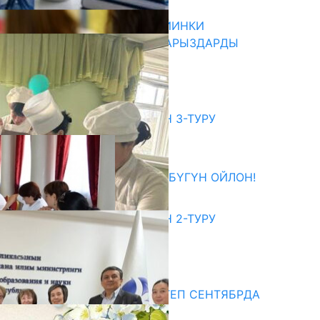
07.08.2026
ДИРЕКТОРЛОР РЕЗЕРВИ: КИЙИНКИ
АЙЛАМПАГА ЭЛЕКТРОНДУК АРЫЗДАРДЫ
КАБЫЛ АЛУУ БАШТАЛАТ
07.08.2026
битуриент
ЖОЖДОРГО КАБЫЛ АЛУУНУН 3-ТУРУ
БАШТАЛДЫ
27.07.2026
ӨЗҮҢДҮН КЕЛЕЧЕГИҢ ҮЧҮН БҮГҮН ОЙЛОН!
20.07.2026
ЖОЖДОРГО КАБЫЛ АЛУУНУН 2-ТУРУ
БАШТАЛДЫ
20.07.2026
едиа
СУЗАКТА 750 ОРУНДУУ МЕКТЕП СЕНТЯБРДА
ПАЙДАЛАНУУГА БЕРИЛЕТ