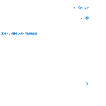
Кирүү
 жөнүндө
Байланыш