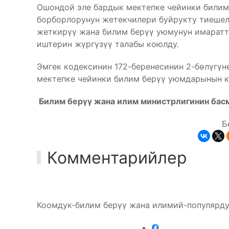
Ошондой эле бардык мектепке чейинки билим
борборлорунун жетекчилери буйрукту тиешел
жеткирүү жана билим берүү уюмунун имаратт
иштерин жүргүзүү талабы коюлду.
Эмгек кодексинин 172-беренесинин 2-бөлүгү
мектепке чейинки билим берүү уюмдарынын к
Билим берүү жана илим министрлигинин бас
Б
Комментарийлер
Коомдук-билим берүү жана илимий-популярду