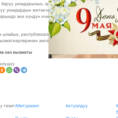
 берүү уюмдарынын, эрте өнүктүрүү
үү уюмдардын жетекчилерине жана ата-энелерге
арында эки күндүн ичинде санитардык тазалоо
нө ылайык, республикалык бюджеттен каржыланган
ызматкерлеринин эмгек акысы сакталат.
ма сөз кызматы
өлүшүү
у гезит
Абитуриент
Актуалдуу