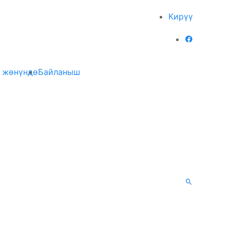
Кирүү
 жөнүндө
Байланыш