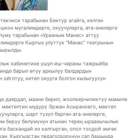
екчиси тарабынан Бектур агайга, келген
шкон мугалимдерге, окуучуларга, ата-энелерге
лүмү тарабынан «Урааным Манас» аттуу
лимдерге Кыргыз улуттук “Манас” театрынын
шырылды.
алык кабинетине ушул иш-чараны тажрыйба
инде барып өтүү аркылуу балдардын
 ойготуу, китеп окууга болгон кызыгуусун
е даярдап, маани берип, жоопкерчиликтүү мамиле
н мектептин мүдүрү Эржан Асырановго, мектеп
учуларга, шарт түзүп берген ата-энелерге,
м берүү бөлүмүнүн атынан терең ыраазычылык
га баскандай из калтырган, опол тоодой эмгек
кан, Кыргызстан педагогдорунун сап башында