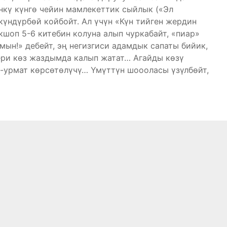
үнкү күнгө чейин мамлекеттик сыйлык («Эл
үндүрбөй койбойт. Ал үчүн «Күн тийген жердин
кшоп 5-6 китебин колуна алып чуркабайт, «пиар»
ын!» дебейт, эң негизгиси адамдык сапаты бийик,
ери көз жаздымда калып жатат… Агайды көзү
й-урмат көрсөтөлүчү… Үмүттүн шоооласы үзүлбөйт,