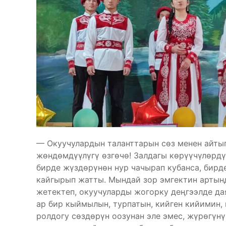
— Окуучулардын таланттарын сөз менен айтып
жөндөмдүүлүгү өзгөчө! Залдагы көрүүчүлөрдү
бирде жүздөрүнөн нур чачырап кубанса, бирд
кайгырып жатты. Мындай зор эмгектин артынд
жетектеп, окуучуларды жогорку деңгээлде дая
ар бир кыймылын, турпатын, кийген кийимин,
ролдогу сөздөрүн оозунан эле эмес, жүрөгүнү