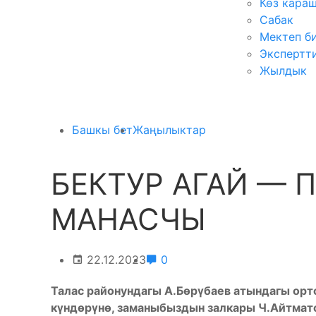
Көз кара
Сабак
Мектеп б
Экспертт
Жылдык
Башкы бет
Жаңылыктар
БЕКТУР АГАЙ — 
МАНАСЧЫ
22.12.2023
0
Талас районундагы А.Бөрүбаев атындагы орт
күндөрүнө, заманыбыздын залкары Ч.Айтмат