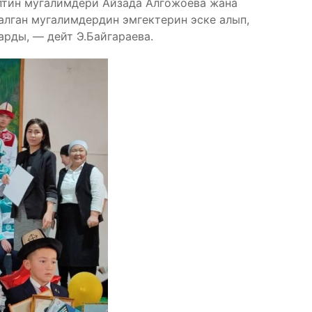
ептин мугалимдери Айзада Алгожоева жана
алган мугалимдердин эмгектерин эске алып,
арды, — дейт Э.Байгараева.