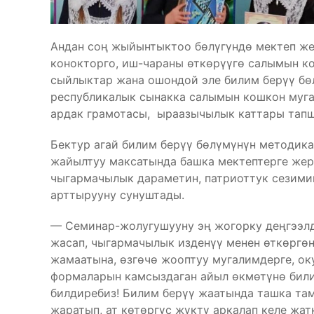
Андан соң жыйынтыктоо бөлүгүндө мектеп жет
конокторго, иш-чараны өткөрүүгө салымын ко
сыйлыктар жана ошондой эле билим берүү бө
республикалык сынакка салымын кошкон муга
ардак грамотасы, ыраазычылык каттары тап
Бектур агай билим берүү бөлүмүнүн методик
жайылтуу максатында башка мектептерге жер
чыгармачылык дараметин, патриоттук сезимин
арттырууну сунуштады.
— Семинар-жолугушууну эң жогорку деңгээлд
жасап, чыгармачылык изденүү менен өткөргө
жамаатына, өзгөчө жооптуу мугалимдерге, оку
формаларын камсыздаган айыл өкмөтүнө били
билдиребиз! Билим берүү жаатында ташка там
жаратып, ат көтөргүс жүктү аркалап келе жат