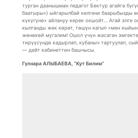
турган даанышман педагог Бектур агайга бүг
баатыры») ыйгарылбай келгени баарыбызды өк
күкүгүнө» айлануу керек окшойт… Агай элге о
кылганды жек көрөт, төшүн кагып «мен кыйынм
жөнөкөй мугалим! Ошол үчүн жасаган эмгект
тирүүсүндө кадырлап, кубаныч тартуулап, сы
— дейт кабинеттин башчысы.
Гүлнара АЛЫБАЕВА, “Кут Билим”