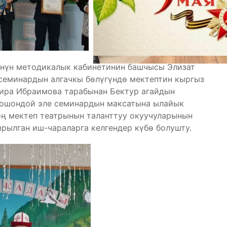
үнүн методикалык кабинетинин башчысы Элизат
 семинардын алгачкы бөлүгүндө мектептин кыргыз
ира Ибраимова тарабынан Бектур агайдын
, ошондой эле семинардын максатына ылайык
оң мектеп театрынын таланттуу окуучуларынын
рылган иш-чараларга келгендер күбө болушту.