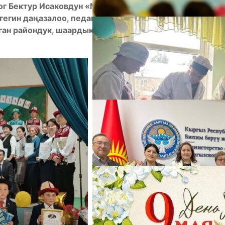
ог
Бектур
Исаков
дун
«Манас» эпосун жайылтуу,
гегин даңазалоо, педагогикалык ишмердүүлүгүн,
А
ган райондук, шаардык семинар-жолугушуу
М