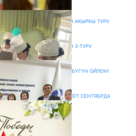
07.08.2026
битуриент
ЖОЖДОРГО КАБЫЛ АЛУУНУН АКЫРКЫ ТУРУ
СТАРТ АЛДЫ
10.08.2026
ЖОЖДОРГО КАБЫЛ АЛУУНУН 3-ТУРУ
БАШТАЛДЫ
27.07.2026
ӨЗҮҢДҮН КЕЛЕЧЕГИҢ ҮЧҮН БҮГҮН ОЙЛОН!
20.07.2026
едиа
СУЗАКТА 750 ОРУНДУУ МЕКТЕП СЕНТЯБРДА
ПАЙДАЛАНУУГА БЕРИЛЕТ
07.08.2025
Улуу Жеңиштин жандуу сөзү
29.04.2025