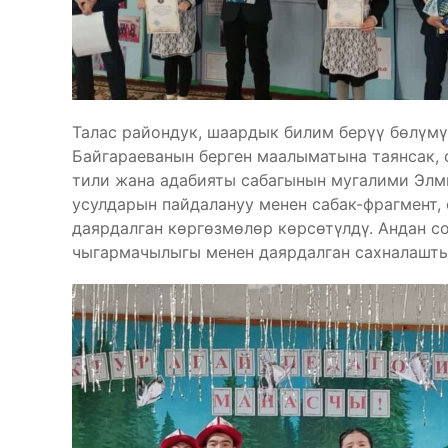
Талас райондук, шаардык билим берүү бөлүм
Байгараеванын берген маалыматына таянсак,
тили жана адабияты сабагынын мугалими Элм
усулдарын пайдалануу менен сабак-фрагмент
даярдалган көргөзмөлөр көрсөтүлдү. Андан с
чыгармачылыгы менен даярдалган сахналашты