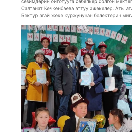
сезимдерин ойготууга себепкер болгон мект
Салтанат Көчкөнбаева аттуу эжекелер. Аты ат
Бектур агай жеке куржунунан белектерин ыйг