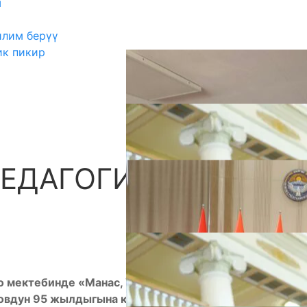
ш
илим берүү
ик пикир
ПЕДАГОГИКАДАГЫ
А
о мектебинде «Манас, Улуттук адабият»
овдун 95 жылдыгына карата жана Кыргыз