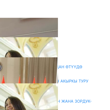
кыркы жаңылыктар
199 ТРЕНЕР МУГАЛИМ ОКУУДАН ӨТҮҮДӨ
10.08.2026
ЖОЖДОРГО КАБЫЛ АЛУУНУН АКЫРКЫ ТУРУ
СТАРТ АЛДЫ
10.08.2026
ГЕНДЕРДИК БАСМЫРЛООДОН ЖАНА ЗОРДУК-
ЗОМБУЛУКТАН КОРГОО