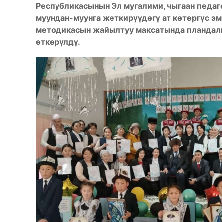
Республикасынын Эл мугалими, чыгаан педаг
муундан-муунга жеткирүүдөгү ат көтөргүс эм
методикасын жайылтуу максатында пландал
өткөрүлдү.