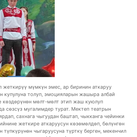
 жеткирүү мүмкүн эмес, ар биринин аткаруу
н купулуна толуп, эмоцияларын жашыра албай
е көздөрүнөн мөлт-мөлт этип жаш куюлуп
а сөзсүз мугалимдер турат. Мектеп театрын
рдап, сахнага чыгуудан баштап, чыкканга чейинки
 ийнине жеткире аткаруусун көзөмөлдөп, бөлүнгөн
н түпкүрүнөн чыгаруусуна түрткү берген, мекенчил