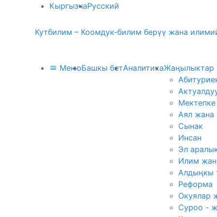
Кыргызча
Русский
Кутбилим – Коомдук-билим берүү жана илимий
Меню
Башкы бет
Аналитика
Жаңылыктар
Абитурие
Актуалду
Мектепке
Аял жана
Сынак
Инсан
Эл аралы
Илим жан
Алдыңкы 
Реформа
Окуялар 
Суроо - 