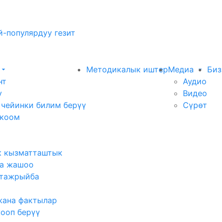
-популярдуу гезит
Методикалык иштер
Медиа
Биз
нт
Аудио
у
Видео
 чейинки билим берүү
Сүрөт
 коом
к кызматташтык
а жашоо
тажрыйба
жана фактылар
жооп берүү