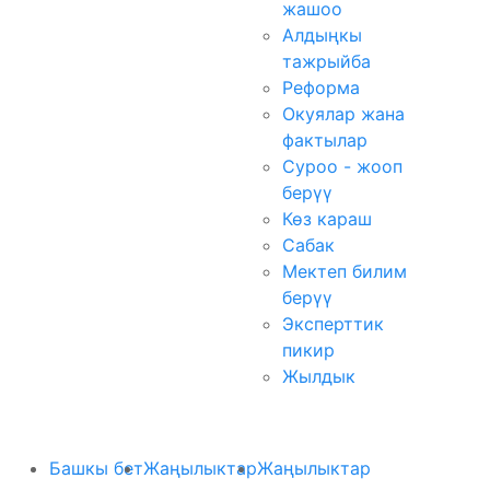
жашоо
Алдыңкы
тажрыйба
Реформа
Окуялар жана
фактылар
Суроо - жооп
берүү
Көз караш
Сабак
Мектеп билим
берүү
Эксперттик
пикир
Жылдык
Башкы бет
Жаңылыктар
Жаңылыктар