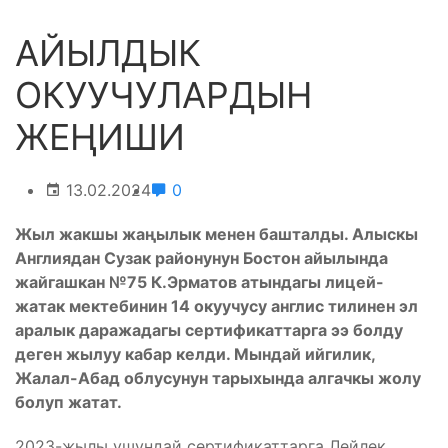
АЙЫЛДЫК
ОКУУЧУЛАРДЫН
ЖЕҢИШИ
13.02.2024
0
Жыл жакшы жаңылык менен башталды. Алыскы
Англиядан Сузак районунун Бостон айылында
жайгашкан №75 К.Эрматов атындагы лицей-
жатак мектебинин 14 окуучусу англис тилинен эл
аралык даражадагы сертификаттарга ээ болду
деген жылуу кабар келди. Мындай ийгилик,
Жалал-Абад облусунун тарыхында алгачкы жолу
болуп жатат.
2023-жылы ушундай сертификаттарга Лейлек