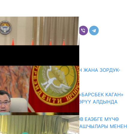
Бөлүшүү
Комментарийлер
Акыркы жаңылыктар
ГЕНДЕРДИК БАСМЫРЛООДОН ЖАНА ЗОРДУК-
ЗОМБУЛУКТАН КОРГОО
07.08.2026
КЫРГЫЗ ТАРЫХЫ ТАСМАДА: «БАРСБЕК КАГАН»
КӨРКӨМ ТАСМАСЫ ЖАРЫК КӨРҮҮ АЛДЫНДА
07.08.2026
ПРЕЗИДЕНТ САДЫР ЖАПАРОВ ЕАЭБГЕ МҮЧӨ
МАМЛЕКЕТТЕРДИН ӨКМӨТ БАШЧЫЛАРЫ МЕНЕН
ЖОЛУГУШТУ