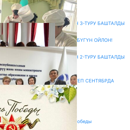
07.08.2026
Абитуриент
ЖОЖДОРГО КАБЫЛ АЛУУНУН 3-ТУРУ БАШТАЛДЫ
27.07.2026
ӨЗҮҢДҮН КЕЛЕЧЕГИҢ ҮЧҮН БҮГҮН ОЙЛОН!
20.07.2026
ЖОЖДОРГО КАБЫЛ АЛУУНУН 2-ТУРУ БАШТАЛДЫ
20.07.2026
Медиа
СУЗАКТА 750 ОРУНДУУ МЕКТЕП СЕНТЯБРДА
ПАЙДАЛАНУУГА БЕРИЛЕТ
07.08.2025
Улуу Жеңиштин жандуу сөзү
29.04.2025
Награды в преддверии Дня Победы
29.04.2025