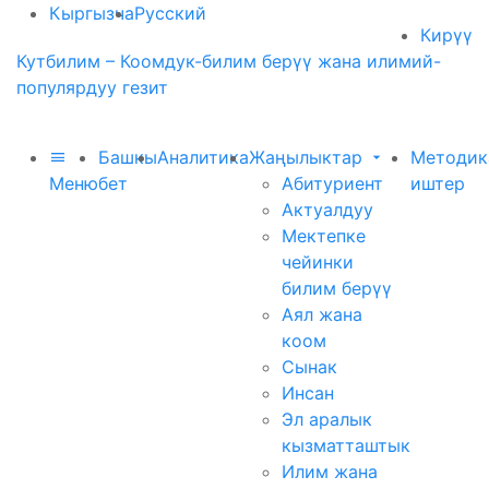
Кыргызча
Русский
Кирүү
Кутбилим – Коомдук-билим берүү жана илимий-
популярдуу гезит
Башкы
Аналитика
Жаңылыктар
Методик
Меню
бет
Абитуриент
иштер
Актуалдуу
Мектепке
чейинки
билим берүү
Аял жана
коом
Сынак
Инсан
Эл аралык
кызматташтык
Илим жана