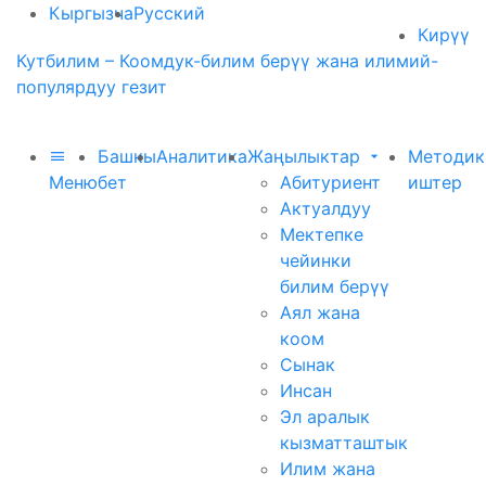
Кыргызча
Русский
Кирүү
Кутбилим – Коомдук-билим берүү жана илимий-
популярдуу гезит
Башкы
Аналитика
Жаңылыктар
Методик
Меню
бет
Абитуриент
иштер
Актуалдуу
Мектепке
чейинки
билим берүү
Аял жана
коом
Сынак
Инсан
Эл аралык
кызматташтык
Илим жана