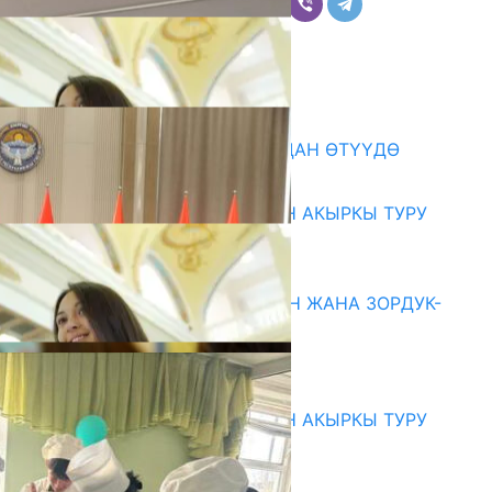
Комментарийлер
Акыркы жаңылыктар
199 ТРЕНЕР МУГАЛИМ ОКУУДАН ӨТҮҮДӨ
10.08.2026
ЖОЖДОРГО КАБЫЛ АЛУУНУН АКЫРКЫ ТУРУ
СТАРТ АЛДЫ
10.08.2026
ГЕНДЕРДИК БАСМЫРЛООДОН ЖАНА ЗОРДУК-
ЗОМБУЛУКТАН КОРГОО
07.08.2026
Абитуриент
ЖОЖДОРГО КАБЫЛ АЛУУНУН АКЫРКЫ ТУРУ
СТАРТ АЛДЫ
10.08.2026