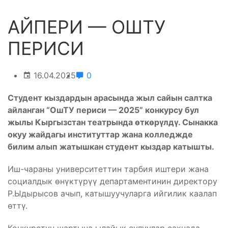
АЙПЕРИ — ОШТУ
ПЕРИСИ
16.04.2025
0
Студент кыздардын арасында жыл сайын салтка
айланган “ОшТУ периси — 2025” к
онкурсу б
ул
жылы Кыргызстан театрында өткөрүлдү. Сынакка
окуу жайдагы институттар жана колледж
д
е
билим алып жатышкан студент кыздар катышты.
Иш-чараны университеттин тарбия иштери жана
социалдык өнүктүрүү департаментинин директору
Р.Ыдырысов ачып, катышуучуларга ийгилик каалап
өттү.