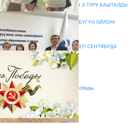
ЖОЖДОРГО КАБЫЛ АЛУУНУН 3-ТУРУ БАШТАЛДЫ
27.07.2026
ӨЗҮҢДҮН КЕЛЕЧЕГИҢ ҮЧҮН БҮГҮН ОЙЛОН!
20.07.2026
Медиа
СУЗАКТА 750 ОРУНДУУ МЕКТЕП СЕНТЯБРДА
ПАЙДАЛАНУУГА БЕРИЛЕТ
07.08.2025
Улуу Жеңиштин жандуу сөзү
29.04.2025
Награды в преддверии Дня Победы
29.04.2025