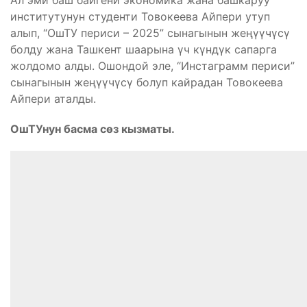
Ал эми баш байгени экономика жана башкаруу
институтунун студенти Товокеева Айпери утуп
алып, “ОшТУ периси – 2025” сынагынын жеңүүчүсү
болду жана Ташкент шаарына үч күндүк сапарга
жолдомо алды. Ошондой эле, “Инстаграмм периси”
сынагынын жеңүүчүсү болуп кайрадан Товокеева
Айпери аталды.
ОшТУнун басма сөз кызматы.