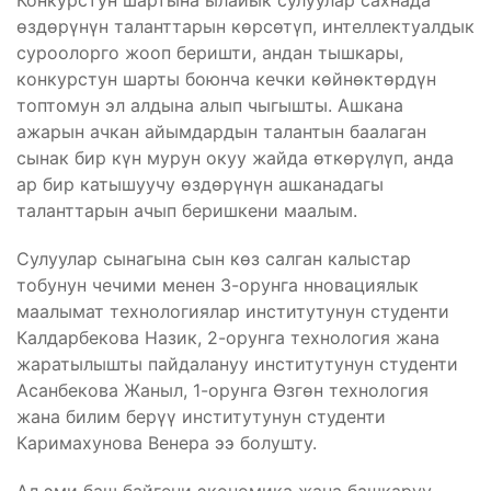
Конкурстун шартына ылайык сулуулар сахнада
өздөрүнүн таланттарын көрсөтүп, интеллектуалдык
суроолорго жооп беришти, андан тышкары,
конкурстун шарты боюнча кечки көйнөктөрдүн
топтомун эл алдына алып чыгышты. Ашкана
ажарын ачкан айымдардын талантын баалаган
сынак бир күн мурун окуу жайда өткөрүлүп, анда
ар бир катышуучу өздөрүнүн ашканадагы
таланттарын ачып беришкени маалым.
Сулуулар сынагына сын көз салган калыстар
тобунун чечими менен 3-орунга нновациялык
маалымат технологиялар институтунун студенти
Калдарбекова Назик, 2-орунга технология жана
жаратылышты пайдалануу институтунун студенти
Асанбекова Жаныл, 1-орунга Өзгөн технология
жана билим берүү институтунун студенти
Каримахунова Венера ээ болушту.