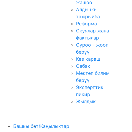
жашоо
Алдыңкы
тажрыйба
Реформа
Окуялар жана
фактылар
Суроо - жооп
берүү
Көз караш
Сабак
Мектеп билим
берүү
Эксперттик
пикир
Жылдык
Башкы бет
Жаңылыктар