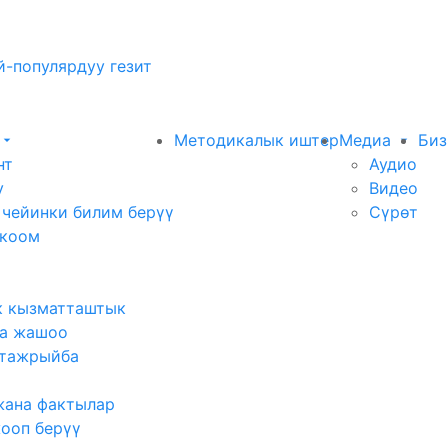
-популярдуу гезит
Методикалык иштер
Медиа
Биз
нт
Аудио
у
Видео
 чейинки билим берүү
Сүрөт
 коом
к кызматташтык
а жашоо
тажрыйба
жана фактылар
жооп берүү