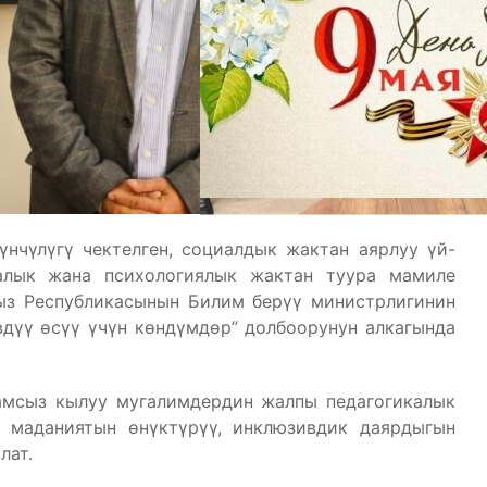
нчүлүгү чектелген, социалдык жактан аярлуу үй-
калык жана психологиялык жактан туура мамиле
ыз Республикасынын Билим берүү министрлигинин
дүү өсүү үчүн көндүмдөр” долбоорунун алкагында
амсыз кылуу мугалимдердин жалпы педагогикалык
к маданиятын өнүктүрүү, инклюзивдик даярдыгын
лат.