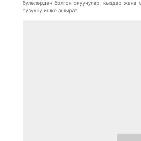
бүлөлөрдөн болгон окуучулар, кыздар жана 
түзүүнү ишке ашырат.