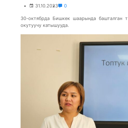
31.10.2023
0
30-октябрда Бишкек шаарында башталган т
окутуучу катышууда.