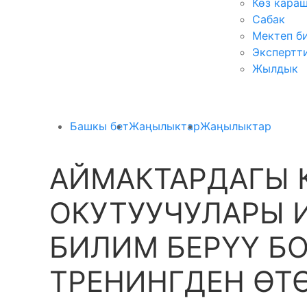
Көз кара
Сабак
Мектеп б
Экспертт
Жылдык
Башкы бет
Жаңылыктар
Жаңылыктар
АЙМАКТАРДАГЫ
ОКУТУУЧУЛАРЫ 
БИЛИМ БЕРҮҮ Б
ТРЕНИНГДЕН ӨТ