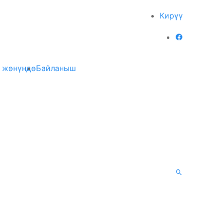
Кирүү
 жөнүндө
Байланыш