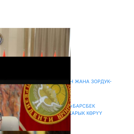
кыркы жаңылыктар
ГЕНДЕРДИК БАСМЫРЛООДОН ЖАНА ЗОРДУК-
ЗОМБУЛУКТАН КОРГОО
07.08.2026
КЫРГЫЗ ТАРЫХЫ ТАСМАДА: «БАРСБЕК
КАГАН» КӨРКӨМ ТАСМАСЫ ЖАРЫК КӨРҮҮ
АЛДЫНДА
07.08.2026