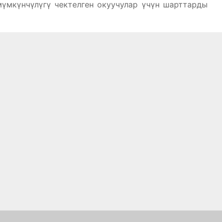
мүмкүнчүлүгү чектелген окуучулар үчүн шарттарды