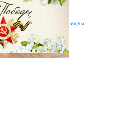
Улуу Жеңиштин жандуу сөзү
29.04.2025
Награды в преддверии Дня Победы
29.04.2025