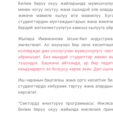
Билим берүү окуу жайларында мүмкүнчүлүг
менен чогуу окутуу жана ошондой эле аларды
жекече мамиле кылуу өтө маанилүү. Буга
студенттердин муктаждыктарын жана жекече 
бирдей жеткиликтүүлүгүн камсыз кылууга үйр
Жыпара Иманканова Ысык-Көл индустриал
эмгектенет. Ал өзүнүнүн бир нече кесиптеш
колледжде ден-соолугунан мүмкүнчүлүгү чект
үйрөнүшөт. Биз мындай студенттер менен и
түшүндүк. Башкача айтканда, ар бир педа
көндүмдөрго ээ болуусу керек экен. Дал ошонд
Иш-чаранын баштапкы жана орто кесиптик би
студенттерди көбүрөөк тартуу жана алардын
көрсөтөт.
“Секторду өнүктүрүү программасы: Инклюз
билим берүү окуу жайында инклюзия прин