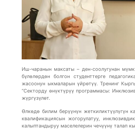
Иш-чаранын максаты – ден-соолугунан мүмкү
бүлөлөрдөн болгон студенттерге педагоги
жасоонун ыкмаларын үйрөтүү. Тренинг Кырг
“Секторду өнүктүрүү программасы: Инклюзив
жүргүзүлөт.
Өлкөдө билим берүүнүн жеткиликтүүлүгүн к
квалификациясын жогорулатуу, инклюзивди
калыптандыруу маселелерин чечүүнү талап кы