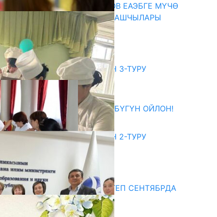
ПРЕЗИДЕНТ САДЫР ЖАПАРОВ ЕАЭБГЕ МҮЧӨ
МАМЛЕКЕТТЕРДИН ӨКМӨТ БАШЧЫЛАРЫ
МЕНЕН ЖОЛУГУШТУ
07.08.2026
битуриент
ЖОЖДОРГО КАБЫЛ АЛУУНУН 3-ТУРУ
БАШТАЛДЫ
27.07.2026
ӨЗҮҢДҮН КЕЛЕЧЕГИҢ ҮЧҮН БҮГҮН ОЙЛОН!
20.07.2026
ЖОЖДОРГО КАБЫЛ АЛУУНУН 2-ТУРУ
БАШТАЛДЫ
20.07.2026
едиа
СУЗАКТА 750 ОРУНДУУ МЕКТЕП СЕНТЯБРДА
ПАЙДАЛАНУУГА БЕРИЛЕТ
07.08.2025