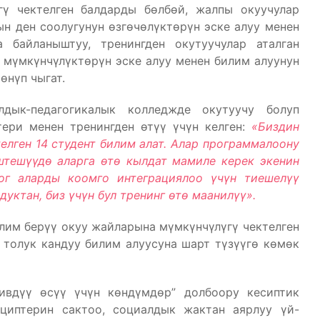
ү чектелген балдарды бөлбөй, жалпы окуучулар
н ден соолугунун өзгөчөлүктөрүн эске алуу менен
 байланыштуу, тренингден окутуучулар аталган
мүмкүнчүлүктөрүн эске алуу менен билим алуунун
өнүп чыгат.
дык-педагогикалык колледжде окутуучу болуп
тери менен тренингден өтүү үчүн келген:
«Биздин
елген 14 студент билим алат. Алар программалоону
штешүүдө аларга өтө кылдат мамиле керек экенин
гог аларды коомго интеграциялоо үчүн тиешелүү
уктан, биз үчүн бул тренинг өтө маанилүү».
лим берүү окуу жайларына мүмкүнчүлүгү чектелген
 толук кандуу билим алуусуна шарт түзүүгө көмөк
ивдүү өсүү үчүн көндүмдөр” долбоору кесиптик
циптерин сактоо, социалдык жактан аярлуу үй-