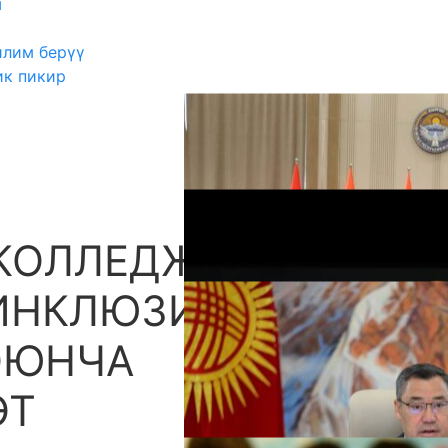
ш
илим берүү
ик пикир
 КОЛЛЕДЖДЕРДИН
А
ИНКЛЮЗИВДҮҮ
ОЮНЧА
ӨТ