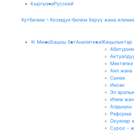
Кыргызча
Русский
Кутбилим – Коомдук-билим берүү жана илимий
Меню
Башкы бет
Аналитика
Жаңылыктар
Абитурие
Актуалду
Мектепке
Аял жана
Сынак
Инсан
Эл аралы
Илим жан
Алдыңкы 
Реформа
Окуялар 
Суроо - 