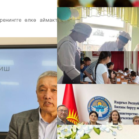
ренингге өлкө аймактарынын колледждеринен 15
А
М