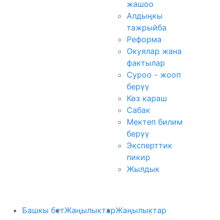
жашоо
Алдыңкы
тажрыйба
Реформа
Окуялар жана
фактылар
Суроо - жооп
берүү
Көз караш
Сабак
Мектеп билим
берүү
Эксперттик
пикир
Жылдык
Башкы бет
Жаңылыктар
Жаңылыктар