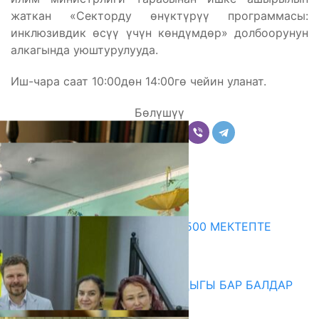
жаткан «Секторду өнүктүрүү программасы:
инклюзивдик өсүү үчүн көндүмдөр» долбоорунун
алкагында уюштурулууда.
Иш-чара саат 10:00дөн 14:00гө чейин уланат.
Бөлүшүү
Комментарийлер
Акыркы жаңылыктар
ПРЕЗИДЕНТТИН ЖАРЛЫГЫ: 500 МЕКТЕПТЕ
ШАХМАТ ИЙРИМИ АЧЫЛАТ
06.08.2026
СҮЛҮКТҮ: ӨЗГӨЧӨ МУКТАЖДЫГЫ БАР БАЛДАР
ҮЧҮН БОРБОР АЧЫЛДЫ