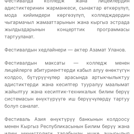
Фестивалда колледж жана лицейлердин
адистиктеринин жарманкеси, сынактар өткөрүлүп,
мода кийимдери көргөзүлүп, колледждердин
чыгармачыл жамааттарынын жана кыргыз эстрада
жылдыздарынын концерттик программасы
тартууланат.
Фестивалдын хедлайнери — актер Азамат Уланов.
Фестивалдын максаты — колледж менен
лицейлерге абитуриенттерди кабыл алуу өнөктүгүн
колдоо, бүтүрүүчүлөр арасында артыкчылыктуу
адистиктерди жана кесиптер тууралуу маалымат
жайылтуу жана кесиптик-техникалык билим берүү
системасын өнүктүрүүгө иш берүүчүлөрдү тартуу
болуп саналат.
Фестиваль Азия өнүктүрүү банкынын колдоосу
менен Кыргыз Республикасынын Билим берүү жана
илим министрлиги тарабынан ишке ашырылып