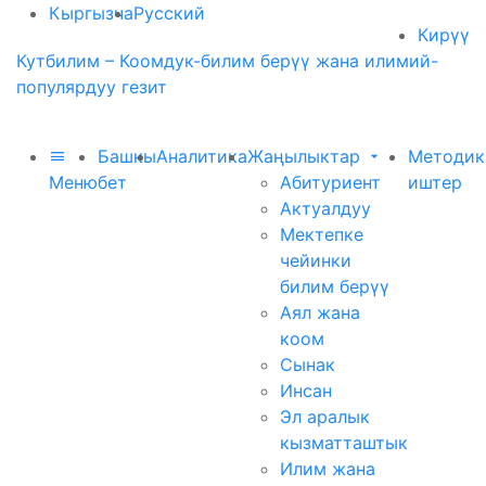
Кыргызча
Русский
Кирүү
Кутбилим – Коомдук-билим берүү жана илимий-
популярдуу гезит
Башкы
Аналитика
Жаңылыктар
Методик
Меню
бет
Абитуриент
иштер
Актуалдуу
Мектепке
чейинки
билим берүү
Аял жана
коом
Сынак
Инсан
Эл аралык
кызматташтык
Илим жана