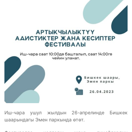
Иш-чара ушул жылдын 26-апрелинде Бишкек
шаарындагы Эмен паркында өтөт.