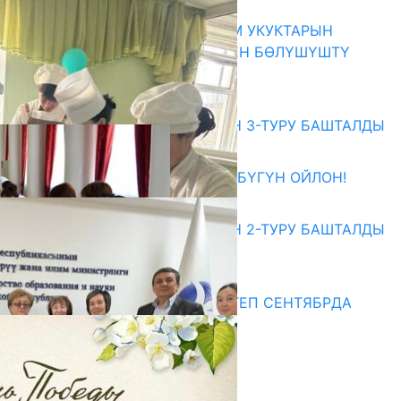
06.08.2026
КЫРГЫЗ ЭКСПЕРТТЕРИ АДАМ УКУКТАРЫН
ОКУТУУ ТАЖРЫЙБАСЫ МЕНЕН БӨЛҮШҮШТҮ
06.08.2026
Абитуриент
ЖОЖДОРГО КАБЫЛ АЛУУНУН 3-ТУРУ БАШТАЛДЫ
27.07.2026
ӨЗҮҢДҮН КЕЛЕЧЕГИҢ ҮЧҮН БҮГҮН ОЙЛОН!
20.07.2026
ЖОЖДОРГО КАБЫЛ АЛУУНУН 2-ТУРУ БАШТАЛДЫ
20.07.2026
Медиа
СУЗАКТА 750 ОРУНДУУ МЕКТЕП СЕНТЯБРДА
ПАЙДАЛАНУУГА БЕРИЛЕТ
07.08.2025
Улуу Жеңиштин жандуу сөзү
29.04.2025