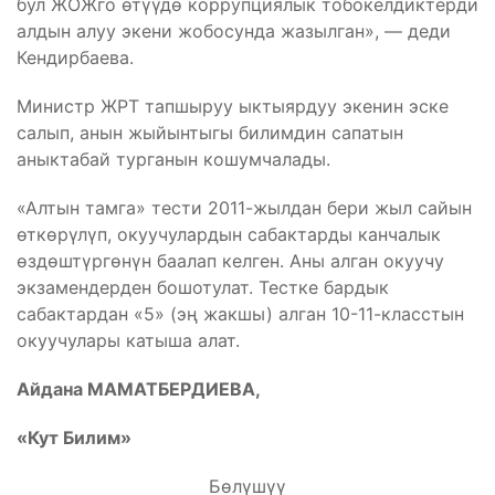
бул ЖОЖго өтүүдө коррупциялык тобокелдиктерди
алдын алуу экени жобосунда жазылган», — деди
Кендирбаева.
Министр ЖРТ тапшыруу ыктыярдуу экенин эске
салып, анын жыйынтыгы билимдин сапатын
аныктабай турганын кошумчалады.
«Алтын тамга» тести 2011-жылдан бери жыл сайын
өткөрүлүп, окуучулардын сабактарды канчалык
өздөштүргөнүн баалап келген. Аны алган окуучу
экзамендерден бошотулат. Тестке бардык
сабактардан «5» (эң жакшы) алган 10-11-класстын
окуучулары катыша алат.
Айдана МАМАТБЕРДИЕВА,
«Кут Билим»
Бөлүшүү