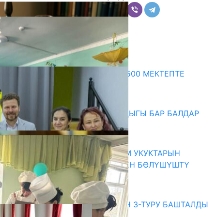
Комментарийлер
Акыркы жаңылыктар
ПРЕЗИДЕНТТИН ЖАРЛЫГЫ: 500 МЕКТЕПТЕ
ШАХМАТ ИЙРИМИ АЧЫЛАТ
06.08.2026
СҮЛҮКТҮ: ӨЗГӨЧӨ МУКТАЖДЫГЫ БАР БАЛДАР
ҮЧҮН БОРБОР АЧЫЛДЫ
06.08.2026
КЫРГЫЗ ЭКСПЕРТТЕРИ АДАМ УКУКТАРЫН
ОКУТУУ ТАЖРЫЙБАСЫ МЕНЕН БӨЛҮШҮШТҮ
06.08.2026
Абитуриент
ЖОЖДОРГО КАБЫЛ АЛУУНУН 3-ТУРУ БАШТАЛДЫ
27.07.2026