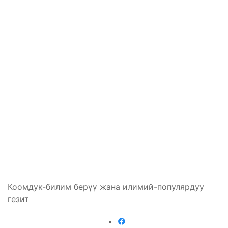
Коомдук-билим берүү жана илимий-популярдуу
гезит