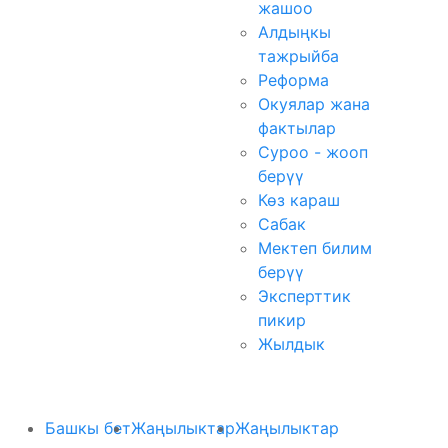
жашоо
Алдыңкы
тажрыйба
Реформа
Окуялар жана
фактылар
Суроо - жооп
берүү
Көз караш
Сабак
Мектеп билим
берүү
Эксперттик
пикир
Жылдык
Башкы бет
Жаңылыктар
Жаңылыктар