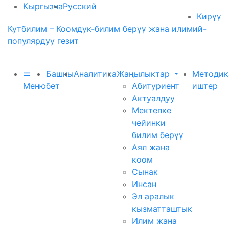
Кыргызча
Русский
Кирүү
Кутбилим – Коомдук-билим берүү жана илимий-
популярдуу гезит
Башкы
Аналитика
Жаңылыктар
Методик
Меню
бет
Абитуриент
иштер
Актуалдуу
Мектепке
чейинки
билим берүү
Аял жана
коом
Сынак
Инсан
Эл аралык
кызматташтык
Илим жана