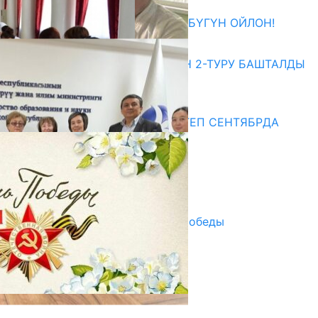
ӨЗҮҢДҮН КЕЛЕЧЕГИҢ ҮЧҮН БҮГҮН ОЙЛОН!
20.07.2026
ЖОЖДОРГО КАБЫЛ АЛУУНУН 2-ТУРУ БАШТАЛДЫ
20.07.2026
Медиа
СУЗАКТА 750 ОРУНДУУ МЕКТЕП СЕНТЯБРДА
ПАЙДАЛАНУУГА БЕРИЛЕТ
07.08.2025
Улуу Жеңиштин жандуу сөзү
29.04.2025
Награды в преддверии Дня Победы
29.04.2025