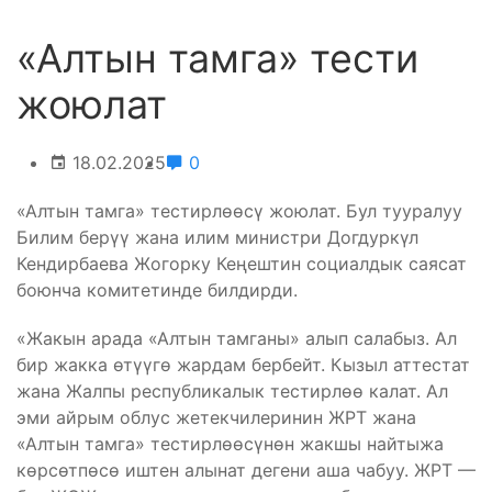
«Алтын тамга» тести
жоюлат
18.02.2025
0
«Алтын тамга» тестирлөөсү жоюлат. Бул тууралуу
Билим берүү жана илим министри Догдуркүл
Кендирбаева Жогорку Кеңештин социалдык саясат
боюнча комитетинде билдирди.
«Жакын арада «Алтын тамганы» алып салабыз. Ал
бир жакка өтүүгө жардам бербейт. Кызыл аттестат
жана Жалпы республикалык тестирлөө калат. Ал
эми айрым облус жетекчилеринин ЖРТ жана
«Алтын тамга» тестирлөөсүнөн жакшы найтыжа
көрсөтпөсө иштен алынат дегени аша чабуу. ЖРТ —