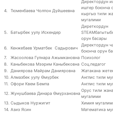
Директордун и
иштер боюнча о
4.
Тюменбаева Чолпон Дүйшеевна
кыргыз тили ж
мугалими
Диреткордун
5.
Батырбек уулу Искендер
STEAMбагытыб
орун басары
Директордун ч
6.
Кенжебаев Урматбек Садырович
боюнча орун б
7.
Жасоолова Гүлнара Ажымкановна
Психолог
8.
Каныбекова Мээрим Каныбековна
Соц.педагог
9.
Даниярова Майрам Данияровна
Жатакана жете
10.
Алмазбек уулу Өмүрбек
Англис тили му
11.
Офори Квем Бемпа
Англис тили му
Орус тили жан
12.
Жунушбаева Динара Өмүрхановна
мугалими
13.
Сыдыков Нуржигит
Химия мугалим
14.
Азиз Ясин
Математика му