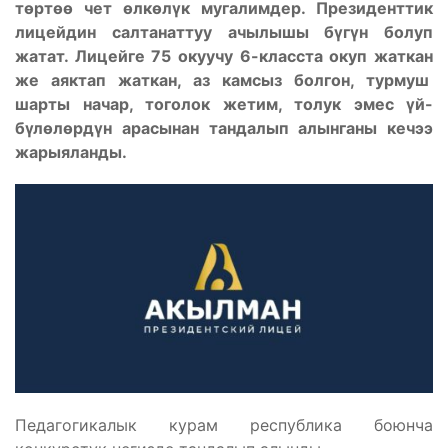
төртөө чет өлкөлүк мугалимдер. Президенттик
лицейдин салтанаттуу ачылышы бүгүн болуп
жатат. Лицейге 75 окуучу 6-класста окуп жаткан
же аяктап жаткан, аз камсыз болгон, турмуш
шарты начар, тоголок жетим, толук эмес үй-
бүлөлөрдүн арасынан тандалып алынганы кечээ
жарыяланды.
Педагогикалык курам республика боюнча