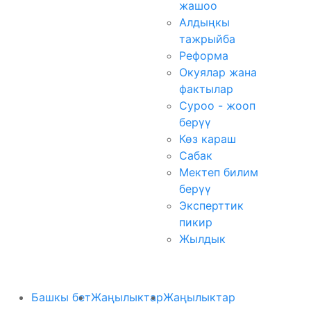
жашоо
Алдыңкы
тажрыйба
Реформа
Окуялар жана
фактылар
Суроо - жооп
берүү
Көз караш
Сабак
Мектеп билим
берүү
Эксперттик
пикир
Жылдык
Башкы бет
Жаңылыктар
Жаңылыктар