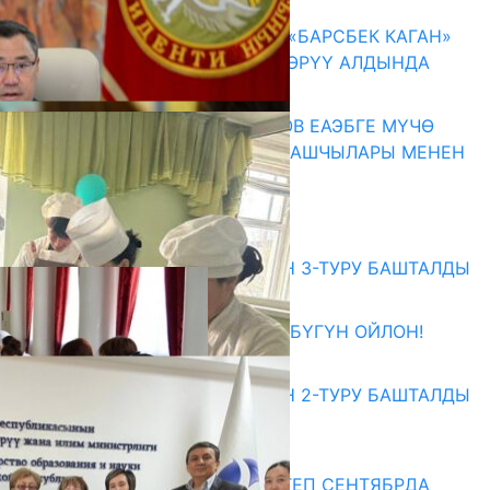
КЫРГЫЗ ТАРЫХЫ ТАСМАДА: «БАРСБЕК КАГАН»
КӨРКӨМ ТАСМАСЫ ЖАРЫК КӨРҮҮ АЛДЫНДА
07.08.2026
ПРЕЗИДЕНТ САДЫР ЖАПАРОВ ЕАЭБГЕ МҮЧӨ
МАМЛЕКЕТТЕРДИН ӨКМӨТ БАШЧЫЛАРЫ МЕНЕН
ЖОЛУГУШТУ
07.08.2026
Абитуриент
ЖОЖДОРГО КАБЫЛ АЛУУНУН 3-ТУРУ БАШТАЛДЫ
27.07.2026
ӨЗҮҢДҮН КЕЛЕЧЕГИҢ ҮЧҮН БҮГҮН ОЙЛОН!
20.07.2026
ЖОЖДОРГО КАБЫЛ АЛУУНУН 2-ТУРУ БАШТАЛДЫ
20.07.2026
Медиа
СУЗАКТА 750 ОРУНДУУ МЕКТЕП СЕНТЯБРДА