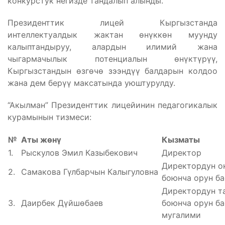
конкурстук негизде тандалып алынды.
Президенттик лицей Кыргызстанда
интеллектуалдык жактан өнүккөн муунду
калыптандыруу, алардын илимий жана
чыгармачылык потенциалын өнүктүрүү,
Кыргызстандын өзгөчө зээндүү балдарын колдоо
жана дем берүү максатында уюштурулду.
“Акылман” Президенттик лицейинин педагогикалык
курамынын тизмеси:
№
Аты ж
өнү
Кызматы
1.
Рыскулов Эмил Казыбекович
Директор
Директордун о
2.
Самакова Гүлбарчын Калыгуловна
боюнча орун б
Директордун т
3.
Даирбек Дүйшөбаев
боюнча орун ба
мугалими