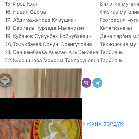
15.
Ирса Кхан
Билогия мугал
16.
Надия Сасма
Физика мугали
17.
Абдимажитова Күмүшкан
География муг
18.
Бариева Нурзада Макеновна
Китепканачы
19.
Кубанов Сүйүнбек Койчубаевич
Дене тарбия м
20.
Толукбаева Сонун Эсенгуловна
Технология му
21.
Бейшембаева Акылай Алыбековна
Тарбиячы
22.
Кусейинова Мээрим Токтосуновна
Тарбиячы
Бөлүшүү
Комментарийлер
Акыркы жаңылыктар
ГЕНДЕРДИК БАСМЫРЛООДОН ЖАНА ЗОРДУК-
ЗОМБУЛУКТАН КОРГОО
07.08.2026