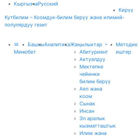
Кыргызча
Русский
Кирүү
Кутбилим – Коомдук-билим берүү жана илимий-
популярдуу гезит
Башкы
Аналитика
Жаңылыктар
Методик
Меню
бет
Абитуриент
иштер
Актуалдуу
Мектепке
чейинки
билим берүү
Аял жана
коом
Сынак
Инсан
Эл аралык
кызматташтык
Илим жана