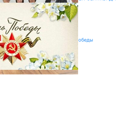
ПАЙДАЛАНУУГА БЕРИЛЕТ
07.08.2025
Улуу Жеңиштин жандуу сөзү
29.04.2025
Награды в преддверии Дня Победы
29.04.2025