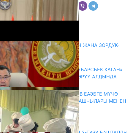
Комментарийлер
Акыркы жаңылыктар
ГЕНДЕРДИК БАСМЫРЛООДОН ЖАНА ЗОРДУК-
ЗОМБУЛУКТАН КОРГОО
07.08.2026
КЫРГЫЗ ТАРЫХЫ ТАСМАДА: «БАРСБЕК КАГАН»
КӨРКӨМ ТАСМАСЫ ЖАРЫК КӨРҮҮ АЛДЫНДА
07.08.2026
ПРЕЗИДЕНТ САДЫР ЖАПАРОВ ЕАЭБГЕ МҮЧӨ
МАМЛЕКЕТТЕРДИН ӨКМӨТ БАШЧЫЛАРЫ МЕНЕН
ЖОЛУГУШТУ
07.08.2026
Абитуриент
ЖОЖДОРГО КАБЫЛ АЛУУНУН 3-ТУРУ БАШТАЛДЫ