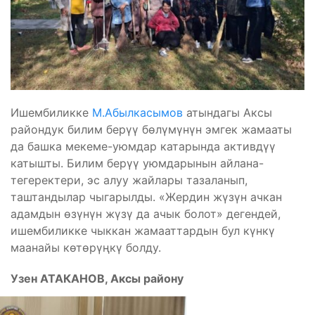
Ишембиликке
М.Абылкасымов
атындагы Аксы
райондук билим берүү бөлүмүнүн эмгек жамааты
да башка мекеме-уюмдар катарында активдүү
катышты. Билим берүү уюмдарынын айлана-
тегеректери, эс алуу жайлары тазаланып,
таштандылар чыгарылды. «Жердин жүзүн ачкан
адамдын өзүнүн жүзү да ачык болот» дегендей,
ишембиликке чыккан жамааттардын бул күнкү
маанайы көтөрүңкү болду.
Узен АТАКАНОВ, Аксы району
Бөлүшүү