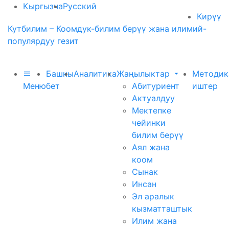
Кыргызча
Русский
Кирүү
Кутбилим – Коомдук-билим берүү жана илимий-
популярдуу гезит
Башкы
Аналитика
Жаңылыктар
Методик
Меню
бет
Абитуриент
иштер
Актуалдуу
Мектепке
чейинки
билим берүү
Аял жана
коом
Сынак
Инсан
Эл аралык
кызматташтык
Илим жана