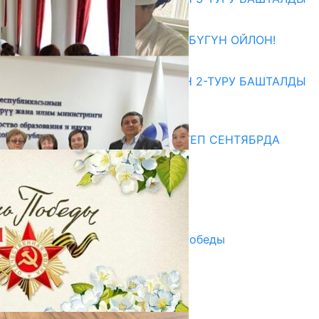
27.07.2026
ӨЗҮҢДҮН КЕЛЕЧЕГИҢ ҮЧҮН БҮГҮН ОЙЛОН!
20.07.2026
ЖОЖДОРГО КАБЫЛ АЛУУНУН 2-ТУРУ БАШТАЛДЫ
20.07.2026
Медиа
СУЗАКТА 750 ОРУНДУУ МЕКТЕП СЕНТЯБРДА
ПАЙДАЛАНУУГА БЕРИЛЕТ
07.08.2025
Улуу Жеңиштин жандуу сөзү
29.04.2025
Награды в преддверии Дня Победы
29.04.2025