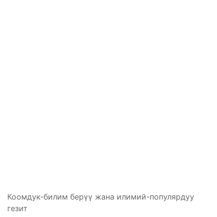
Коомдук-билим берүү жана илимий-популярдуу
гезит