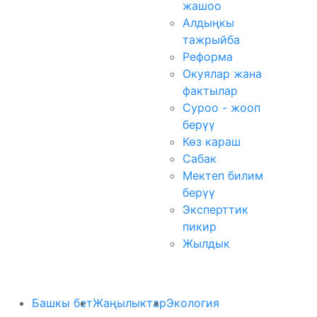
жашоо
Алдыңкы
тажрыйба
Реформа
Окуялар жана
фактылар
Суроо - жооп
берүү
Көз караш
Сабак
Мектеп билим
берүү
Эксперттик
пикир
Жылдык
Башкы бет
Жаңылыктар
Экология