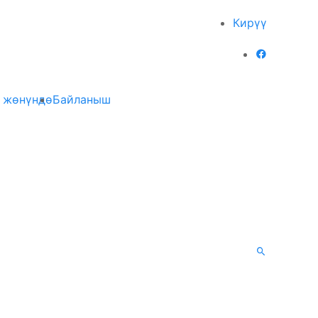
Кирүү
 жөнүндө
Байланыш