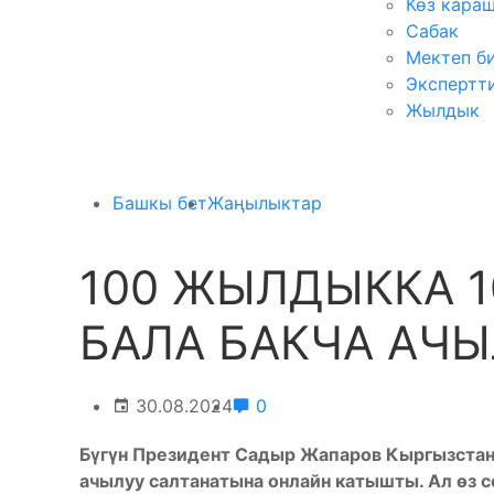
Көз кара
Сабак
Мектеп б
Экспертт
Жылдык
Башкы бет
Жаңылыктар
100 ЖЫЛДЫККА 10
БАЛА БАКЧА АЧ
30.08.2024
0
Бүгүн Президент Садыр Жапаров Кыргызстан
ачылуу салтанатына онлайн катышты. Ал өз 