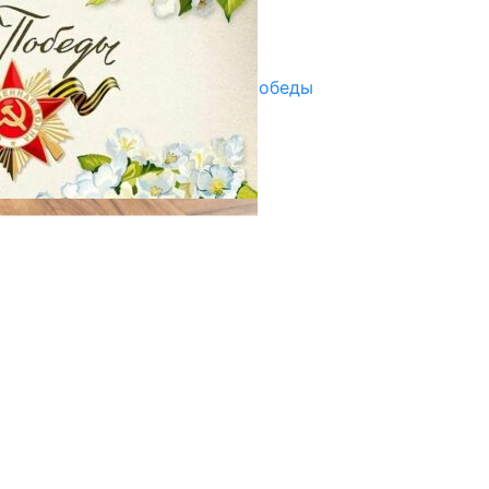
Улуу Жеңиштин жандуу сөзү
29.04.2025
Награды в преддверии Дня Победы
29.04.2025