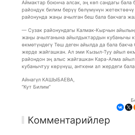
Аймактар боюнча алсак, эң көп сандагы бала
райондук билим берүү бөлүмүнүн жетектөөчү
районунда жаңы ачылган беш бала бакчага ж
— Сузак районундагы Калмак-Кырчын айылынд
жаңы ачылганына айылдыктардын кубанычы ко
өкмөтүндөгү Төш деген айылда да бала бакча 
жерде жайгашкан. Ал эми Кызыл-Туу айыл өк
райондон эң алыс жайгашкан Кара-Алма айыл
кубанычтуу көрүнүш, анткени ал жердеги бала
Айнагүл КАШЫБАЕВА,
“Кут Билим”
Б
Комментарийлер