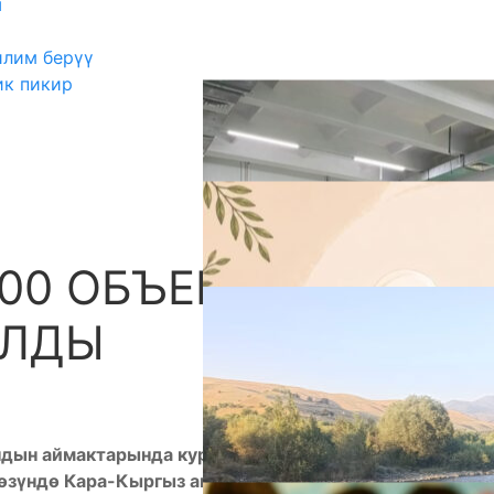
ш
илим берүү
ик пикир
0 ОБЪЕКТ: 13
А
ЫЛДЫ
дын аймактарында курулган 100 объектисинин
сөзүндө Кара-Кыргыз автономиялуу облусунун 100