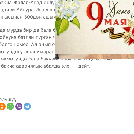
 бакча Жалал-Абад облусунда ачылды. Сузак
 адиси Айнура Исаеванын айтымында Сузак
алпысынан 300дөн ашык бала барышы күтүлүүдө.
а мурда бир да бала бакча жок болчу. Мында
йнуна батпай турган чагы. Кара-Дарыя айыл
болгон эмес. Ал айыл өзү Өзбекстан менен чектеш
мөтүндөгү эски имараттары жаңыланды. Дагы бир
 өкмөтүндө бала бакчанын ачылышы да өзгөчө
 бакча авариялык абалда эле, — дейт.
өлүшүү