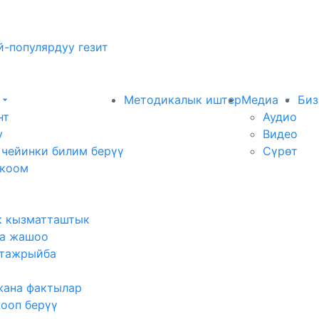
-популярдуу гезит
Методикалык иштер
Медиа
Биз
нт
Аудио
у
Видео
 чейинки билим берүү
Сүрөт
 коом
к кызматташтык
а жашоо
тажрыйба
жана фактылар
жооп берүү