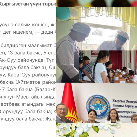
ыргызстан үчүн тарыхый жактан өтө маанилүү
үсүнө салым кошсо, жаңы ачылган мектеп, бала
т деп ишенем, — деди Садыр Жапаров.
А
 билдирген маалымат боюнча жаңы ачылган
, 13 бала бакча, 5 спорткомплекс пайдаланууга
Ак-Суу районунда, Түп районунун Байзак,
ундуу бала бакча); Ош облусунда — 2 бала бакча
уу, Кара-Суу районунун Төлөйкөн айылында 60
а бакча (Айтматов районунун Көк-Сай айылында 140
 7 бала бакча (Базар-Коргон районунун Кочкор
онунун Масы айылындагы 50 орундуу бала бакча;
Сартбаев атындагы мектептин аймагында бала
0 орундуу бала бакча; Калмак-Кырчын айылында 40
М
рундуу бала бакча; Жаңы-Ачы айылындагы 40