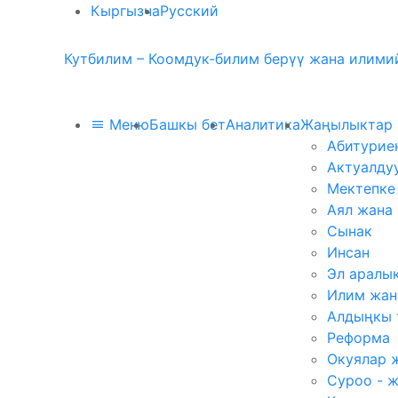
Кыргызча
Русский
Кутбилим – Коомдук-билим берүү жана илимий
Меню
Башкы бет
Аналитика
Жаңылыктар
Абитурие
Актуалду
Мектепке
Аял жана
Сынак
Инсан
Эл аралы
Илим жан
Алдыңкы 
Реформа
Окуялар 
Суроо - 