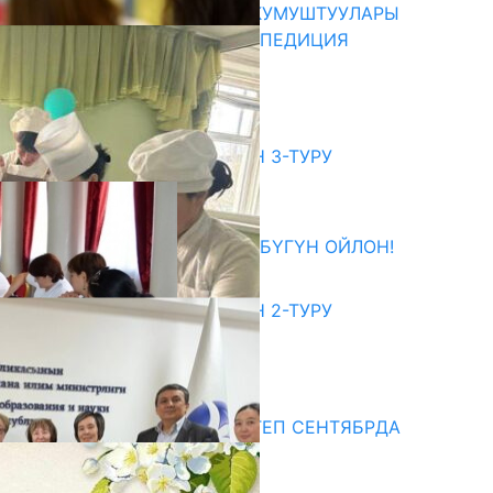
ОШМУ МЕНЕН ФЕРМУНУН ОКУМУШТУУЛАРЫ
БИРГЕЛЕШКЕН ИЛИМИЙ ЭКСПЕДИЦИЯ
УЮШТУРУШТУ
05.08.2026
битуриент
ЖОЖДОРГО КАБЫЛ АЛУУНУН 3-ТУРУ
БАШТАЛДЫ
27.07.2026
ӨЗҮҢДҮН КЕЛЕЧЕГИҢ ҮЧҮН БҮГҮН ОЙЛОН!
20.07.2026
ЖОЖДОРГО КАБЫЛ АЛУУНУН 2-ТУРУ
БАШТАЛДЫ
20.07.2026
едиа
СУЗАКТА 750 ОРУНДУУ МЕКТЕП СЕНТЯБРДА
ПАЙДАЛАНУУГА БЕРИЛЕТ
07.08.2025