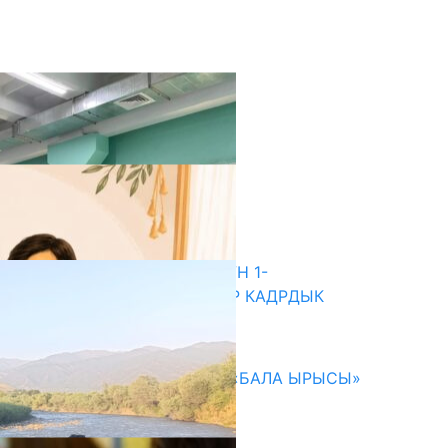
кыркы жаңылыктар
ДИРЕКТОРЛОРДУ ТАНДООНУН 1-
АЙЛАМПАСЫ: 1102 ТАЛАПКЕР КАДРДЫК
РЕЗЕРВГЕ КИРДИ
05.08.2026
192 МИҢГЕ ЖАКЫН БАЛАГА «БАЛА ЫРЫСЫ»
ЖӨЛӨК ПУЛУ ДАЙЫНДАЛДЫ
05.08.2026