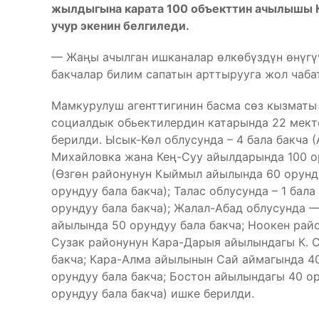
жылдыгына карата 100 объекттин ачылышы К
учур экенин белгиледи.
— Жаңы ачылган ишканалар өлкөбүздүн өнүгү
бакчалар билим сапатын арттырууга жол чаба
Мамкурулуш агенттигинин басма сөз кызматы
социалдык обьектилердин катарында 22 мектеп
берилди. Ысык-Көл облусунда – 4 бала бакча (
Михайловка жана Кең-Суу айылдарында 100 ор
(Өзгөн районунун Кыймыл айылында 60 орунд
орундуу бала бакча); Талас облусунда – 1 бал
орундуу бала бакча); Жалал-Абад облусунда —
айылында 50 орундуу бала бакча; Ноокен рай
Сузак районунун Кара-Дарыя айылындагы К. 
бакча; Кара-Алма айылынын Сай аймагында 4
орундуу бала бакча; Бостон айылындагы 40 о
орундуу бала бакча) ишке берилди.