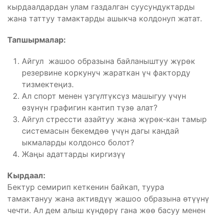
кырдаалдардан улам газдалган суусундуктарды
жана таттуу тамактарды ашыкча колдонуп жатат.
Тапшырмалар:
Айгул жашоо образына байланыштуу жүрөк
резервине коркунуч жараткан үч факторду
тизмектеңиз.
Ал спорт менен үзгүлтүксүз машыгуу үчүн
өзүнүн графигин кантип түзө алат?
Айгул стрессти азайтуу жана жүрөк-кан тамыр
системасын бекемдөө үчүн дагы кандай
ыкмаларды колдонсо болот?
Жаңы адаттарды киргизүү
Кырдаал:
Бектур семирип кеткенин байкап, туура
тамактануу жана активдүү жашоо образына өтүүнү
чечти. Ал дем алыш күндөрү гана жөө басуу менен