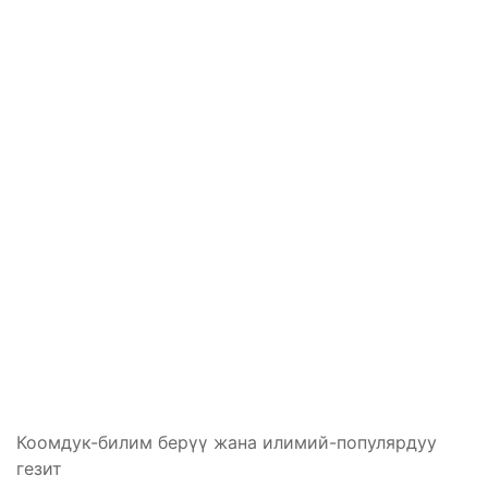
Коомдук-билим берүү жана илимий-популярдуу
гезит