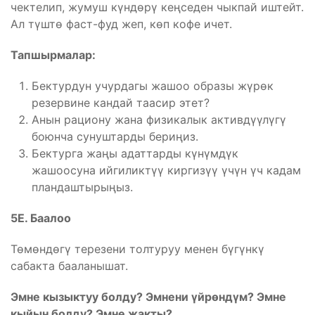
чектелип, жумуш күндөрү кеңседен чыкпай иштейт.
Ал түштө фаст-фуд жеп, көп кофе ичет.
Тапшырмалар:
Бектурдун учурдагы жашоо образы жүрөк
резервине кандай таасир этет?
Анын рациону жана физикалык активдүүлүгү
боюнча сунуштарды бериңиз.
Бектурга жаңы адаттарды күнүмдүк
жашоосуна ийгиликтүү киргизүү үчүн үч кадам
пландаштырыңыз.
5Е. Баалоо
Төмөндөгү терезени толтуруу менен бүгүнкү
сабакта бааланышат.
Эмне кызыктуу болду? Эмнени үйрөндүм? Эмне
кыйын болду? Эмне жакты?