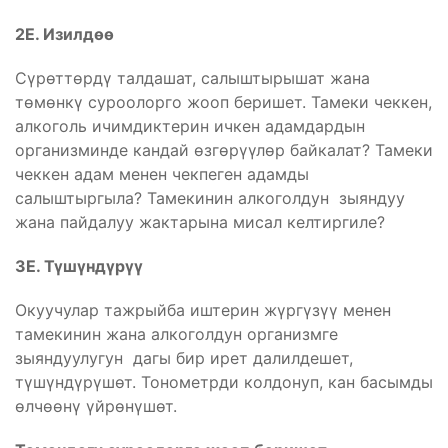
2Е. Изилдөө
Сүрөттөрдү талдашат, салыштырышат жана
төмөнкү суроолорго жооп беришет. Тамеки чеккен,
алкоголь ичимдиктерин ичкен адамдардын
организминде кандай өзгөрүүлөр байкалат? Тамеки
чеккен адам менен чекпеген адамды
салыштыргыла? Тамекинин алкоголдун зыяндуу
жана пайдалуу жактарына мисал келтиргиле?
3Е. Түшүндүрүү
Окуучулар тажрыйба иштерин жүргүзүү менен
тамекинин жана алкоголдун организмге
зыяндуулугун дагы бир ирет далилдешет,
түшүндүрүшөт. Тонометрди колдонуп, кан басымды
өлчөөнү үйрөнүшөт.