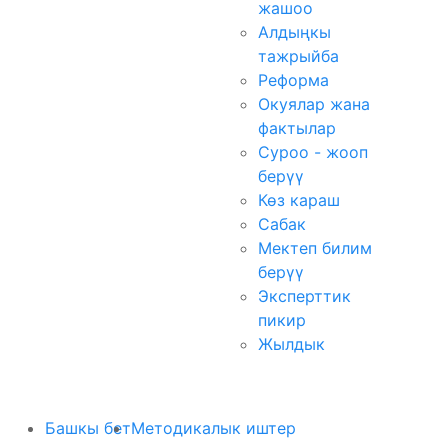
жашоо
Алдыңкы
тажрыйба
Реформа
Окуялар жана
фактылар
Суроо - жооп
берүү
Көз караш
Сабак
Мектеп билим
берүү
Эксперттик
пикир
Жылдык
Башкы бет
Методикалык иштер