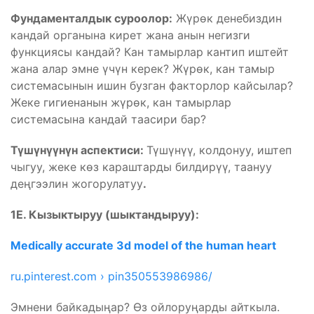
Фундаменталдык суроолор:
Жүрөк денебиздин
кандай органына кирет жана анын негизги
функциясы кандай? Кан тамырлар кантип иштейт
жана алар эмне үчүн керек? Жүрөк, кан тамыр
системасынын ишин бузган факторлор кайсылар?
Жеке гигиенанын жүрөк, кан тамырлар
системасына кандай таасири бар?
Түшүнүүнүн аспектиси:
Түшүнүү, колдонуу, иштеп
чыгуу, жеке көз караштарды билдирүү, таануу
деңгээлин жогорулатуу
.
1Е. Кызыктыруу (шыктандыруу):
Medically accurate 3d model of the human heart
ru.pinterest.com › pin
350553986986/
Эмнени байкадыңар? Өз ойлоруңарды айткыла.