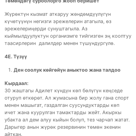
Төмөндөгү суроолорго жооп беришет
Жүрөктүн кызмат аткаруу жөндөмдүүлүгүн
күчөтүүнүн негизги эрежелерин атагыла, өз
эрежелериңерди сунуштагыла. Аз
кыймылдуулуктун организмге тийгизген эң кооптуу
таасирлерин далилдер менен түшүндүргүлө.
4Е. Түзүү
Ден соолук көйгөйүн аныктоо жана талдоо
Кырдаал:
30 жаштагы Адилет күндүн көп бөлүгүн кеңседе
отуруп өткөрөт. Ал жумасына бир жолу гана спорт
менен машыгат, газдалган суусундуктарды көп
ичет жана куурулган тамактарды жейт. Акыркы
убакта ал дем алуу кыйын болуп, тез чарчап жатат.
Дарыгер анын жүрөк резервинин төмөн экенин
айткан.