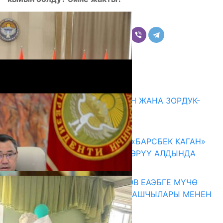
Бөлүшүү
Комментарийлер
Акыркы жаңылыктар
ГЕНДЕРДИК БАСМЫРЛООДОН ЖАНА ЗОРДУК-
ЗОМБУЛУКТАН КОРГОО
07.08.2026
КЫРГЫЗ ТАРЫХЫ ТАСМАДА: «БАРСБЕК КАГАН»
КӨРКӨМ ТАСМАСЫ ЖАРЫК КӨРҮҮ АЛДЫНДА
07.08.2026
ПРЕЗИДЕНТ САДЫР ЖАПАРОВ ЕАЭБГЕ МҮЧӨ
МАМЛЕКЕТТЕРДИН ӨКМӨТ БАШЧЫЛАРЫ МЕНЕН
ЖОЛУГУШТУ
07.08.2026