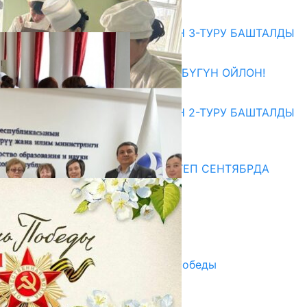
Абитуриент
ЖОЖДОРГО КАБЫЛ АЛУУНУН 3-ТУРУ БАШТАЛДЫ
27.07.2026
ӨЗҮҢДҮН КЕЛЕЧЕГИҢ ҮЧҮН БҮГҮН ОЙЛОН!
20.07.2026
ЖОЖДОРГО КАБЫЛ АЛУУНУН 2-ТУРУ БАШТАЛДЫ
20.07.2026
Медиа
СУЗАКТА 750 ОРУНДУУ МЕКТЕП СЕНТЯБРДА
ПАЙДАЛАНУУГА БЕРИЛЕТ
07.08.2025
Улуу Жеңиштин жандуу сөзү
29.04.2025
Награды в преддверии Дня Победы
29.04.2025