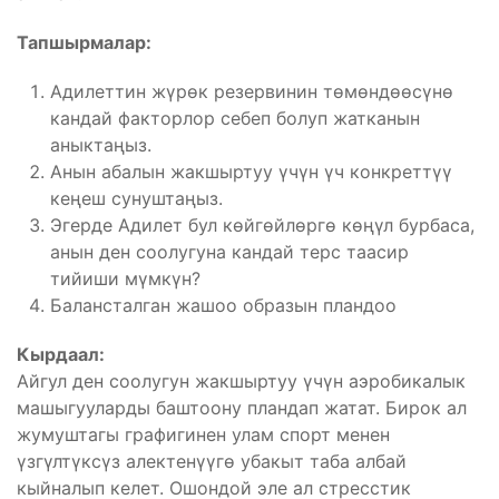
Тапшырмалар:
Адилеттин жүрөк резервинин төмөндөөсүнө
кандай факторлор себеп болуп жатканын
аныктаңыз.
Анын абалын жакшыртуу үчүн үч конкреттүү
кеңеш сунуштаңыз.
Эгерде Адилет бул көйгөйлөргө көңүл бурбаса,
анын ден соолугуна кандай терс таасир
тийиши мүмкүн?
Балансталган жашоо образын пландоо
Кырдаал:
Айгул ден соолугун жакшыртуу үчүн аэробикалык
машыгууларды баштоону пландап жатат. Бирок ал
жумуштагы графигинен улам спорт менен
үзгүлтүксүз алектенүүгө убакыт таба албай
кыйналып келет. Ошондой эле ал стресстик