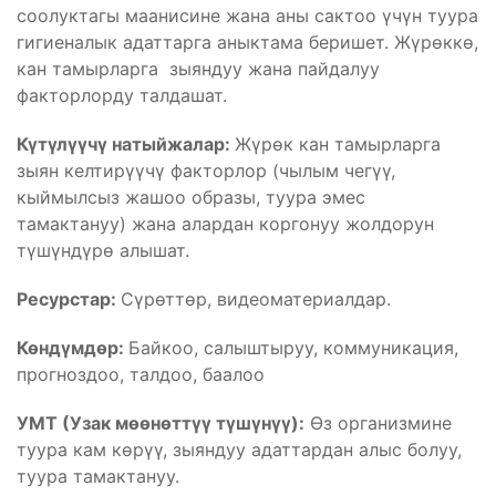
соолуктагы маанисине жана аны сактоо үчүн туура
гигиеналык адаттарга аныктама беришет. Жүрөккө,
кан тамырларга зыяндуу жана пайдалуу
факторлорду талдашат.
Күтүлүүчү натыйжалар:
Жүрөк кан тамырларга
зыян келтирүүчү факторлор (чылым чегүү,
кыймылсыз жашоо образы, туура эмес
тамактануу) жана алардан коргонуу жолдорун
түшүндүрө алышат.
Ресурстар:
Сүрөттөр, видеоматериалдар.
Көндүмдөр:
Байкоо, салыштыруу, коммуникация,
прогноздоо, талдоо, баалоо
УМТ (Узак мөөнөттүү түшүнүү):
Өз организмине
туура кам көрүү, зыяндуу адаттардан алыс болуу,
туура тамактануу.