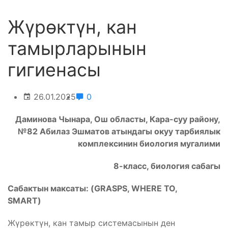
Жүрөктүн, кан
тамырларынын
гигиенасы
26.01.2025
0
Даминова Чынара, Ош областы, Кара-суу району,
№82 Абилаз Эшматов атындагы окуу тарбиялык
комплексинин биология мугалими
8-класс, биология сабагы
Сабактын максаты: (GRASPS, WHERE TO,
SMART)
Жүрөктүн, кан тамыр системасынын ден