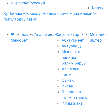
Кыргызча
Русский
Кирүү
Кутбилим – Коомдук-билим берүү жана илимий-
популярдуу гезит
Башкы
Аналитика
Жаңылыктар
Методик
Меню
бет
Абитуриент
иштер
Актуалдуу
Мектепке
чейинки
билим берүү
Аял жана
коом
Сынак
Инсан
Эл аралык
кызматташтык
Илим жана