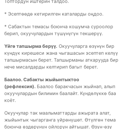
Топтордун иштерин талдоо.
* Эсептөөдө кетирилген каталарды оңдоо.
* Сабактын темасы боюнча кошумча суроолор
берип, окуучулардын түшүнүгүн текшерүү.
Үйгө тапшырма берүү.
Окуучуларга өзүнүн бир
күндүк кирешеси жана чыгашасын эсептеп келүү
тапшырмасын берет. Тапшырманы аткарууда бир
нече мисалдарды келтирип багыт берет.
Баалоо. Сабакты жыйынтыктоо
(рефлексия).
Баалоо баракчасын жыйнап, алып
окуучулардын билимин баалайт. Күндөлүккө баа
коёт.
Окуучулар так маалыматтарды ажырата алат,
жыйынтык чыгарганга үйрөнүшөт. Өтүлгөн тема
боюнча өздөрүнүн ойлорун айтышат. Өзүн-өзү