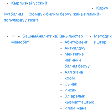
Кыргызча
Русский
Кирүү
Кутбилим – Коомдук-билим берүү жана илимий-
популярдуу гезит
Башкы
Аналитика
Жаңылыктар
Методик
Меню
бет
Абитуриент
иштер
Актуалдуу
Мектепке
чейинки
билим берүү
Аял жана
коом
Сынак
Инсан
Эл аралык
кызматташтык
Илим жана