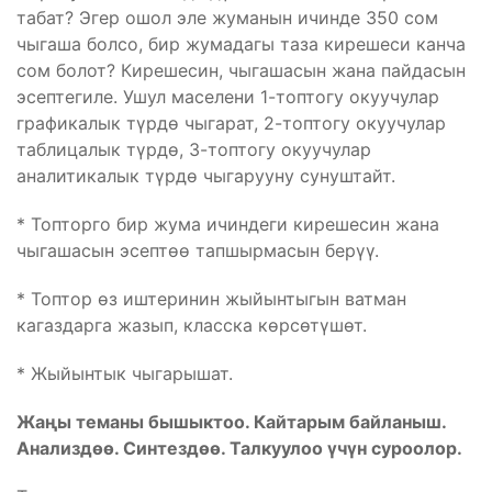
табат? Эгер ошол эле жуманын ичинде 350 сом
чыгаша болсо, бир жумадагы таза кирешеси канча
сом болот? Кирешесин, чыгашасын жана пайдасын
эсептегиле. Ушул маселени 1-топтогу окуучулар
графикалык түрдө чыгарат, 2-топтогу окуучулар
таблицалык түрдө, 3-топтогу окуучулар
аналитикалык түрдө чыгарууну сунуштайт.
* Топторго бир жума ичиндеги кирешесин жана
чыгашасын эсептөө тапшырмасын берүү.
* Топтор өз иштеринин жыйынтыгын ватман
кагаздарга жазып, класска көрсөтүшөт.
* Жыйынтык чыгарышат.
Жаңы теманы бышыктоо. Кайтарым байланыш.
Анализдөө. Синтездөө. Талкуулоо үчүн суроолор.