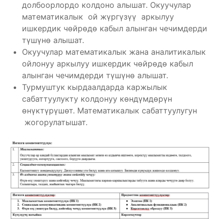
долбоорлордо колдоно алышат. Окуучулар
математикалык ой жүргүзүү аркылуу
ишкердик чөйрөдө кабыл алынган чечимдерди
түшүнө алышат.
Окуучулар математикалык жана аналитикалык
ойлонуу аркылуу ишкердик чөйрөдө кабыл
алынган чечимдерди түшүнө алышат.
Турмуштук кырдаалдарда каржылык
сабаттуулукту колдонуу көндүмдөрүн
өнүктүрүшөт. Математикалык сабаттуулугун
жогорулатышат.