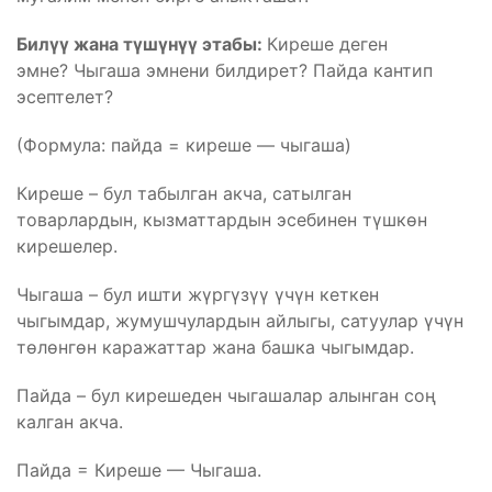
Билүү жана түшүнүү этабы:
Киреше деген
эмне? Чыгаша эмнени билдирет? Пайда кантип
эсептелет?
(Формула: пайда = киреше — чыгаша)
Киреше – бул табылган акча, сатылган
товарлардын, кызматтардын эсебинен түшкөн
кирешелер.
Чыгаша – бул ишти жүргүзүү үчүн кеткен
чыгымдар, жумушчулардын айлыгы, сатуулар үчүн
төлөнгөн каражаттар жана башка чыгымдар.
Пайда – бул кирешеден чыгашалар алынган соң
калган акча.
Пайда = Киреше — Чыгаша.