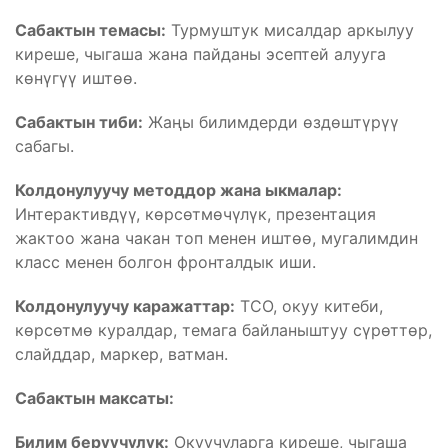
Сабактын темасы:
Турмуштук мисалдар аркылуу
киреше, чыгаша жана пайданы эсептей алууга
көнүгүү иштөө.
Сабактын тиби:
Жаңы билимдерди өздөштүрүү
сабагы.
Колдонулуучу методдор жана ыкмалар:
Интерактивдүү, көрсөтмөчүлүк, презентация
жактоо жана чакан топ менен иштөө, мугалимдин
класс менен болгон фронталдык иши.
Колдонулуучу каражаттар:
ТСО, окуу китеби,
көрсөтмө куралдар, темага байланыштуу сүрөттөр,
слайддар, маркер, ватман.
Сабактын максаты:
Билим берүүчүлүк:
Окуучуларга киреше, чыгаша