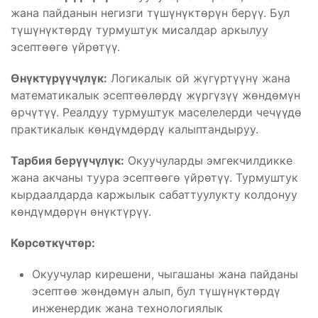
жана пайданын негизги түшүнүктөрүн берүү. Бул
түшүнүктөрдү турмуштук мисалдар аркылуу
эсептөөгө үйрөтүү.
Өнүктүрүүчүлүк:
Логикалык ой жүгүртүүнү жана
математикалык эсептөөлөрдү жүргүзүү жөндөмүн
өрчүтүү. Реалдуу турмуштук маселелерди чечүүдө
практикалык көндүмдөрдү калыптандыруу.
Тарбия берүүчүлүк:
Окуучуларды эмгекчилдикке
жана акчаны туура эсептөөгө үйрөтүү. Турмуштук
кырдаалдарда каржылык сабаттуулукту колдонуу
көндүмдөрүн өнүктүрүү.
Көрсөткүчтөр:
Окуучулар кирешени, чыгашаны жана пайданы
эсептөө жөндөмүн алып, бул түшүнүктөрдү
инженердик жана технологиялык