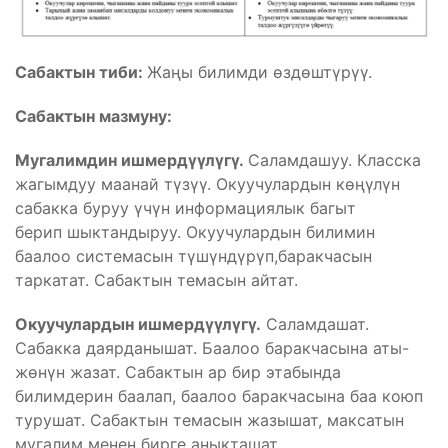
Сабактын тиби:
Жаңы билимди өздөштүрүү.
Сабактын мазмуну:
Мугалимдин ишмердүүлүгү.
Саламдашуу. Класска
жагымдуу маанай түзүү. Окуучулардын көңүлүн
сабакка буруу үчүн информациялык багыт
берип шыктандыруу. Окуучулардын билимин
баалоо системасын түшүндүрүп,баракчасын
таркатат. Сабактын темасын айтат.
Окуучулардын ишмердүүлүгү.
Саламдашат.
Сабакка даярданышат. Баалоо баракчасына аты-
жөнүн жазат. Сабактын ар бир этабында
билимдерин баалап, баалоо баракчасына баа коюп
турушат. Сабактын темасын жазышат, максатын
мугалим менен бирге аныкташат.