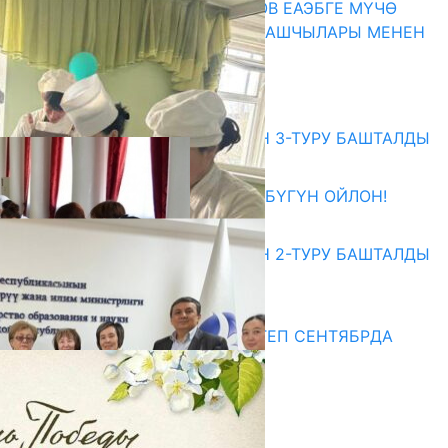
ПРЕЗИДЕНТ САДЫР ЖАПАРОВ ЕАЭБГЕ МҮЧӨ
МАМЛЕКЕТТЕРДИН ӨКМӨТ БАШЧЫЛАРЫ МЕНЕН
ЖОЛУГУШТУ
07.08.2026
Абитуриент
ЖОЖДОРГО КАБЫЛ АЛУУНУН 3-ТУРУ БАШТАЛДЫ
27.07.2026
ӨЗҮҢДҮН КЕЛЕЧЕГИҢ ҮЧҮН БҮГҮН ОЙЛОН!
20.07.2026
ЖОЖДОРГО КАБЫЛ АЛУУНУН 2-ТУРУ БАШТАЛДЫ
20.07.2026
Медиа
СУЗАКТА 750 ОРУНДУУ МЕКТЕП СЕНТЯБРДА
ПАЙДАЛАНУУГА БЕРИЛЕТ
07.08.2025
Улуу Жеңиштин жандуу сөзү
29.04.2025