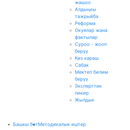
жашоо
Алдыңкы
тажрыйба
Реформа
Окуялар жана
фактылар
Суроо - жооп
берүү
Көз караш
Сабак
Мектеп билим
берүү
Эксперттик
пикир
Жылдык
Башкы бет
Методикалык иштер