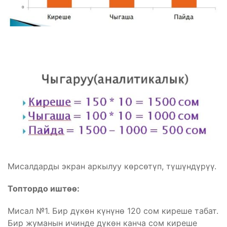
Мисалдарды экран аркылуу көрсөтүп, түшүндүрүү.
Топтордо иштөө:
Мисал №1. Бир дүкөн күнүнө 120 сом киреше табат.
Бир жуманын ичинде дүкөн канча сом киреше