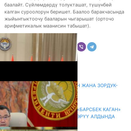
баалайт. Сүйлөмдөрдү толукташат, түшүнбөй
калган суроолорун беришет. Баалоо баракчасында
жыйынтыктоочу бааларын чыгарышат (орточо
арифметикалык маанисин табышат).
Бөлүшүү
Комментарийлер
Акыркы жаңылыктар
ГЕНДЕРДИК БАСМЫРЛООДОН ЖАНА ЗОРДУК-
ЗОМБУЛУКТАН КОРГОО
07.08.2026
КЫРГЫЗ ТАРЫХЫ ТАСМАДА: «БАРСБЕК КАГАН»
КӨРКӨМ ТАСМАСЫ ЖАРЫК КӨРҮҮ АЛДЫНДА
07.08.2026