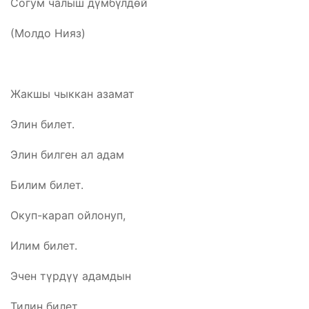
Согум чалыш дүмбүлдөй
(Молдо Нияз)
Жакшы чыккан азамат
Элин билет.
Элин билген ал адам
Билим билет.
Окуп-карап ойлонуп,
Илим билет.
Эчен түрдүү адамдын
Тилин билет.