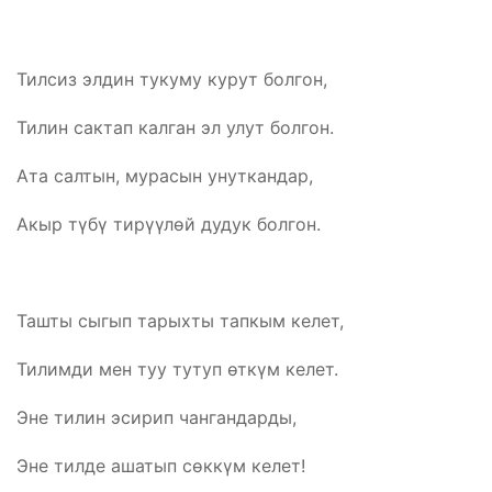
Тилсиз элдин тукуму курут болгон,
Тилин сактап калган эл улут болгон.
Ата салтын, мурасын унуткандар,
Акыр түбү тирүүлөй дудук болгон.
Ташты сыгып тарыхты тапкым келет,
Тилимди мен туу тутуп өткүм келет.
Эне тилин эсирип чангандарды,
Эне тилде ашатып сөккүм келет!