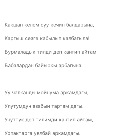
Какшап келем суу кечип балдарына,
Каргыш сөзгө кабылып калбагыла!
Бурмаладык тилди деп кантип айтам,
Бабалардан байыркы арбагына.
Уу чалканды мойнума аркамдагы,
Улутумдун азабын тартам дагы.
Унуттук деп тилимди кантип айтам,
Урпактарга уялбай аркамдагы.