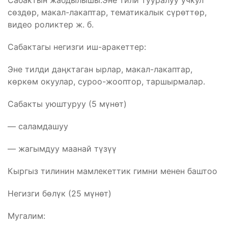
Сабактын жабдылышы:Эне тили тууралуу учкул
сөздөр, макал-лакаптар, тематикалык сүрөттөр,
видео роликтер ж. б.
Сабактагы негизги иш-аракеттер:
Эне тилди даңктаган ырлар, макал-лакаптар,
көркөм окуулар, суроо-жооптор, таршырмалар.
Сабакты уюштуруу (5 мүнөт)
— саламдашуу
— жагымдуу маанай түзүү
Кыргыз тилинин мамлекеттик гимни менен баштоо
Негизги бөлүк (25 мүнөт)
Мугалим: