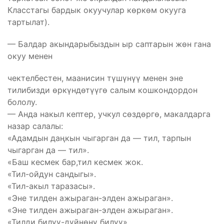
Класстагы бардык окуучулар көркөм окууга
тартылат).
— Балдар акындарыбыздын ыр саптарын жөн гана
окуу менен
чектелбестен, маанисин түшүнүү менен эне
тилибизди өркүндөтүүгө салым кошкондордон
бололу.
— Анда накыл кептер, учкул сөздөргө, макалдарга
назар салалы:
«Адамдын даңкын чыгарган да — тил, тарпын
чыгарган да — тил».
«Баш кесмек бар,тил кесмек жок.
«Тил-ойдун сандыгы».
«Тил-акыл таразасы».
«Эне тилден ажыраган-элден ажыраган».
«Эне тилден ажыраган-элден ажыраган».
«Тилди билүү-дүйнөнү билүү».