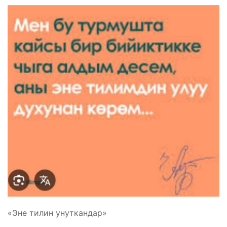
«Эне тилин унуткандар»