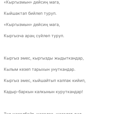
«Кыргызмын» дейсиң мага,
Кыйшактап бийлеп туруп.
«Кыргызмын» дейсиң мага,
Кыргызча араң сүйлөп туруп.
Кыргыз эмес, кыргызды жыдыткандар,
Кылым кезеп тарыхын унуткандар.
Кыргыз эмес, кыйшайтып калпак кийип,
Кадыр-баркын калкынын куруткандар!
Тил жоголбойт, жоголсо, жоголот дил,