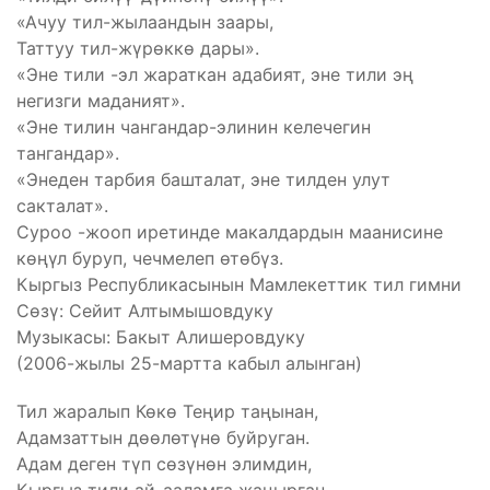
«Ачуу тил-жылаандын заары,
Таттуу тил-жүрөккө дары».
«Эне тили -эл жараткан адабият, эне тили эң
негизги маданият».
«Эне тилин чангандар-элинин келечегин
тангандар».
«Энеден тарбия башталат, эне тилден улут
сакталат».
Суроо -жооп иретинде макалдардын маанисине
көңүл буруп, чечмелеп өтөбүз.
Кыргыз Республикасынын Мамлекеттик тил гимни
Сөзү: Сейит Алтымышовдуку
Музыкасы: Бакыт Алишеровдуку
(2006-жылы 25-мартта кабыл алынган)
Тил жаралып Көкө Теңир таңынан,
Адамзаттын дөөлөтүнө буйруган.
Адам деген түп сөзүнөн элимдин,