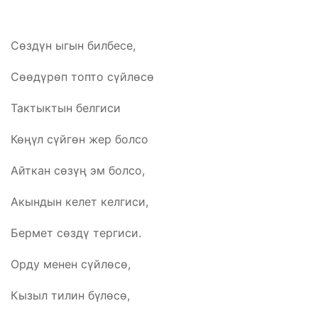
Сөздүн ыгын билбесе,
Сөөдүрөп топто сүйлөсө
Тактыктын белгиси
Көңүл сүйгөн жер болсо
Айткан сөзүң эм болсо,
Акындын келет келгиси,
Бермет сөздү тергиси.
Орду менен сүйлөсө,
Кызыл тилин бүлөсө,