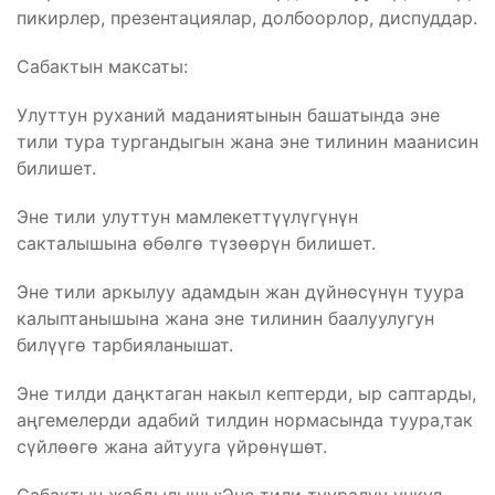
пикирлер, презентациялар, долбоорлор, диспуддар.
Сабактын максаты:
Улуттун руханий маданиятынын башатында эне
тили тура тургандыгын жана эне тилинин маанисин
билишет.
Эне тили улуттун мамлекеттүүлүгүнүн
сакталышына өбөлгө түзөөрүн билишет.
Эне тили аркылуу адамдын жан дүйнөсүнүн туура
калыптанышына жана эне тилинин баалуулугун
билүүгө тарбияланышат.
Эне тилди даңктаган накыл кептерди, ыр саптарды,
аңгемелерди адабий тилдин нормасында туура,так
сүйлөөгө жана айтууга үйрөнүшөт.