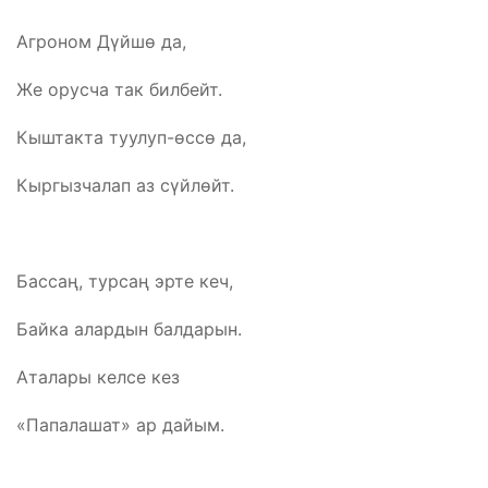
Агроном Дүйшө да,
Же орусча так билбейт.
Кыштакта туулуп-өссө да,
Кыргызчалап аз сүйлөйт.
Бассаң, турсаң эрте кеч,
Байка алардын балдарын.
Аталары келсе кез
«Папалашат» ар дайым.