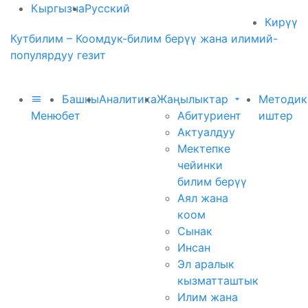
Кыргызча
Русский
Кирүү
Кутбилим – Коомдук-билим берүү жана илимий-
популярдуу гезит
Башкы
Аналитика
Жаңылыктар
Методик
Меню
бет
Абитуриент
иштер
Актуалдуу
Мектепке
чейинки
билим берүү
Аял жана
коом
Сынак
Инсан
Эл аралык
кызматташтык
Илим жана