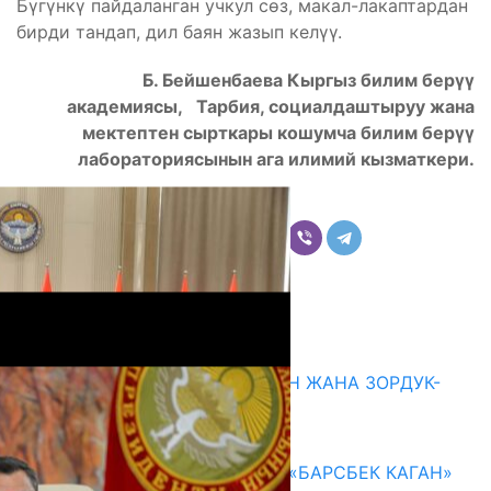
Бүгүнкү пайдаланган учкул сөз, макал-лакаптардан
бирди тандап, дил баян жазып келүү.
Б. Бейшенбаева Кыргыз билим берүү
академиясы, Тарбия, социалдаштыруу жана
мектептен сырткары кошумча билим берүү
лабораториясынын ага илимий кызматкери.
Бөлүшүү
Комментарийлер
Акыркы жаңылыктар
ГЕНДЕРДИК БАСМЫРЛООДОН ЖАНА ЗОРДУК-
ЗОМБУЛУКТАН КОРГОО
07.08.2026
КЫРГЫЗ ТАРЫХЫ ТАСМАДА: «БАРСБЕК КАГАН»