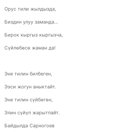
Орус тили жылдызда,
Биздин улуу заманда…
Бирок кыргыз кыргызча,
Сүйлөбөсө жаман да!
Эне тилин билбеген,
Ээси жогун аныктайт.
Эне тилин сүйбөгөн,
Элин сүйүп жарытпайт.
Байдылда Сарногоев