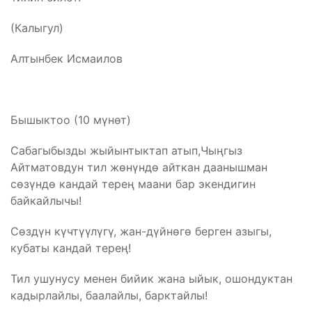
(Калыгул)
Алтынбек Исмаилов
Бышыктоо (10 мүнөт)
Сабагыбызды жыйынтыктап атып,Чыңгыз
Айтматовдун тил жөнүндө айткан даанышман
сөзүндө кандай терең маани бар экендигин
байкайлычы!
Сөздүн күчтүүлүгү, жан-дүйнөгө берген азыгы,
кубаты кандай терең!
Тил ушунусу менен бийик жана ыйык, ошондуктан
кадырлайлы, баалайлы, барктайлы!