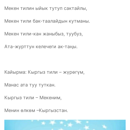
Мекен тилин ыйык тутуп сактайлы,
Мекен тили бак-таалайдын кутманы.
Мекен тили-кан жаныбыз, туубуз,
Ата-журттун келечеги ак-таңы.
Кайырма: Кыргыз тили – жүрөгүм,
Манас ата туу туткан.
Кыргыз тили – Мекеним,
Менин өлкөм –Кыргызстан.