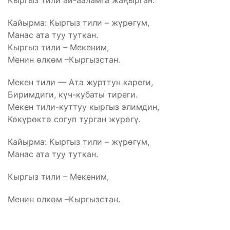
Кыргыз тили ай-ааламга жаңырган.
Кайырма: Кыргыз тили – жүрөгүм,
Манас ата туу туткан.
Кыргыз тили – Мекеним,
Менин өлкөм –Кыргызстан.
Мекен тили — Ата журттун кареги,
Биримдиги, күч-кубаты тиреги.
Мекен тили-куттуу кыргыз элимдин,
Көкүрөктө согуп турган жүрөгү.
Кайырма: Кыргыз тили – жүрөгүм,
Манас ата туу туткан.
Кыргыз тили – Мекеним,
Менин өлкөм –Кыргызстан.