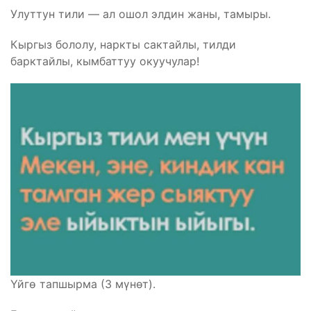
Улуттун тили — ал ошол элдин жаны, тамыры.
Кыргыз бололу, наркты сактайлы, тилди
барктайлы, кымбаттуу окуучулар!
Үйгө тапшырма (3 мүнөт).