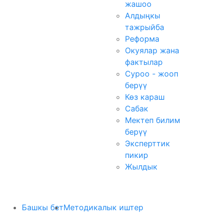
жашоо
Алдыңкы
тажрыйба
Реформа
Окуялар жана
фактылар
Суроо - жооп
берүү
Көз караш
Сабак
Мектеп билим
берүү
Эксперттик
пикир
Жылдык
Башкы бет
Методикалык иштер