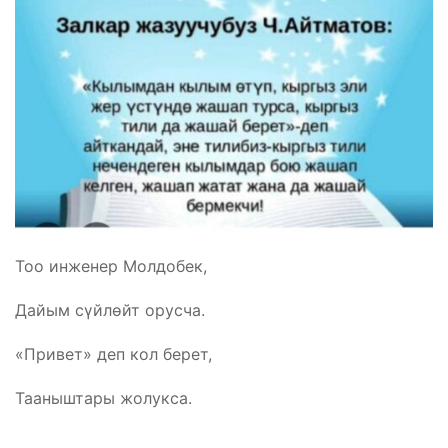
Тоо инженер Молдобек,
Дайым сүйлөйт орусча.
«Привет» деп кол берет,
Тааныштары жолукса.