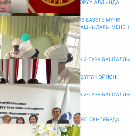
КӨРКӨМ ТАСМАСЫ ЖАРЫК КӨРҮҮ АЛДЫНДА
07.08.2026
ПРЕЗИДЕНТ САДЫР ЖАПАРОВ ЕАЭБГЕ МҮЧӨ
МАМЛЕКЕТТЕРДИН ӨКМӨТ БАШЧЫЛАРЫ МЕНЕН
ЖОЛУГУШТУ
07.08.2026
Абитуриент
ЖОЖДОРГО КАБЫЛ АЛУУНУН 3-ТУРУ БАШТАЛДЫ
27.07.2026
ӨЗҮҢДҮН КЕЛЕЧЕГИҢ ҮЧҮН БҮГҮН ОЙЛОН!
20.07.2026
ЖОЖДОРГО КАБЫЛ АЛУУНУН 2-ТУРУ БАШТАЛДЫ
20.07.2026
Медиа
СУЗАКТА 750 ОРУНДУУ МЕКТЕП СЕНТЯБРДА
ПАЙДАЛАНУУГА БЕРИЛЕТ
07.08.2025