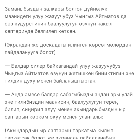
Заманыбыздын залкары болгон дүйнөлүк
маанидеги улуу жазуучубуз Чыңгыз Айтматов да
сөз кудуретинин баалуулугун өзүнүн накыл
кептеринде белгилеп кеткен.
(Экрандан же доскадагы илинген көрсөтмөлөрдөн
пайдаланууга болот)
— Балдар силер байкагандай улуу жазуучубуз
Чыңгыз Айтматов өзүнүн жетишкен бийиктигин эне
тилдин духу менен байланыштырган.
— Анда эмесе балдар сабагыбызды андан ары улай
эне тилибиздин маанисин, баалуулугун терең
билип, сиңирип алуу менен акындарыбыздын ыр
саптарын көркөм окуу менен уланталы:
(Акындардын ыр саптарын таркатма кылып
таркатсак болот же экрандан пайдаланабыз.