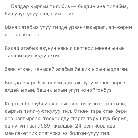
— Балдар кыргыз тилибиз — биздин эне тилибиз,
биз үчүн улуу тил, ыйык тил.
Манас атабыз улуу тилде ураан чакырып, эл-жерин
коргоп келген.
Бакай атабыз өзүнүн накыл кептери менен ыйык
тилибиздин кудуретин
баян эткен, Каныкей апабыз бешик ырын ырдаган.
Биз да баарыбыз энебиздин ак сүтү менен бирге
алдей ырын, бешик ырын угуп чоңойгонбуз.
Кыргыз Республикасынын эне тили-кыргыз тили,
кыргыз тили-уюткулуу тил. Өткөн тарыхтан бери
көз чаптырсак, тоскоолдуктарга туруштук берип,
өз нугун таап,1989 -жылдын 24-сентябрында
мамлекеттик статуска ээ болгон-улуу тил.