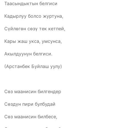
Таасындыктын белгиси
Кадырлуу болсо журтуна,
Сүйлөгөн сөзү тек кетпей,
Кары жаш укса, умсунса,
Акылдуунун белгиси.
(Арстанбек Буйлаш уулу)
Сөз маанисин билгендер
Сөздүн пири булбудай
Сөз маанисин билбесе,