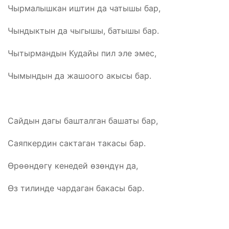
Чырмалышкан иштин да чатышы бар,
Чындыктын да чыгышы, батышы бар.
Чытырмандын Кудайы пил эле эмес,
Чымындын да жашоого акысы бар.
Сайдын дагы башталган башаты бар,
Саяпкердин сактаган такасы бар.
Өрөөндөгү кенедей өзөндүн да,
Өз тилинде чардаган бакасы бар.