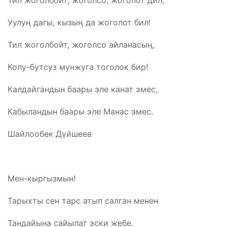
Уулуң дагы, кызың да жоголот бил!
Тил жоголбойт, жоголсо айланасың,
Колу-бутсуз мунжуга тоголок бир!
Калдайгандын баары эле канат эмес,
Кабыландын баары эле Манас эмес.
Шайлообек Дүйшеев
Мен-кыргызмын!
Тарыхты сен тарс атып салган менен
Тандайына сайылат эски жебе.