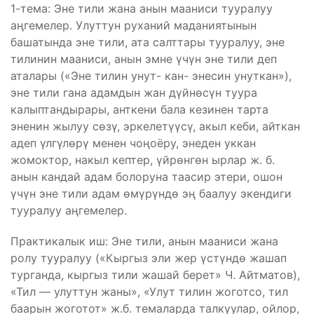
1-тема: Эне тили жана анын мааниси тууралуу
аңгемелер. Улуттун руханий маданиятынын
башатында эне тили, ата салттары тууралуу, эне
тилинин мааниси, анын эмне үчүн эне тили деп
аталары («Эне тилин унут- кан- энесин унуткан»),
эне тили гана адамдын жан дүйнөсүн туура
калыптандырары, анткени бала кезинен тарта
эненин жылуу сөзү, эркелетүүсү, акыл кеби, айткан
адеп үлгүлөрү менен чоңоёру, энеден уккан
жомоктор, накыл кептер, үйрөнгөн ырлар ж. б.
анын кандай адам болоруна таасир этери, ошон
үчүн эне тили адам өмүрүндө эң баалуу экендиги
тууралуу аңгемелер.
Практикалык иш: Эне тили, анын мааниси жана
ролу тууралуу («Кыргыз эли жер үстүндө жашап
турганда, кыргыз тили жашай берет» Ч. Айтматов),
«Тил — улуттун жаны», «Улут тилин жоготсо, тил
баарын жоготот» ж.б. темаларда талкуулар, ойлор,