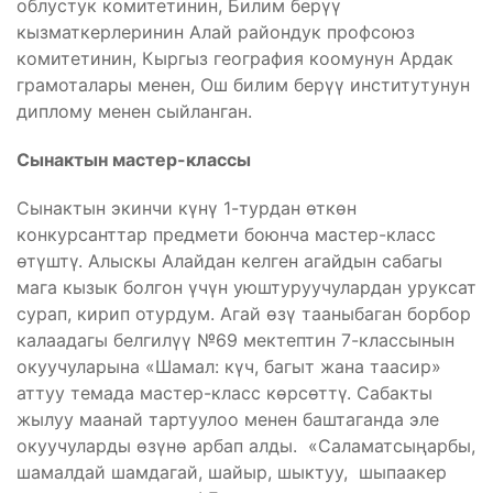
облустук комитетинин, Билим берүү
кызматкерлеринин Алай райондук профсоюз
комитетинин, Кыргыз география коомунун Ардак
грамоталары менен, Ош билим берүү институтунун
диплому менен сыйланган.
Сынактын мастер-классы
Сынактын экинчи күнү 1-турдан өткөн
конкурсанттар предмети боюнча мастер-класс
өтүштү. Алыскы Алайдан келген агайдын сабагы
мага кызык болгон үчүн уюштуруучулардан уруксат
сурап, кирип отурдум. Агай өзү тааныбаган борбор
калаадагы белгилүү №69 мектептин 7-классынын
окуучуларына «Шамал: күч, багыт жана таасир»
аттуу темада мастер-класс көрсөттү. Сабакты
жылуу маанай тартуулоо менен баштаганда эле
окуучуларды өзүнө арбап алды. «Саламатсыңарбы,
шамалдай шамдагай, шайыр, шыктуу, шыпаакер