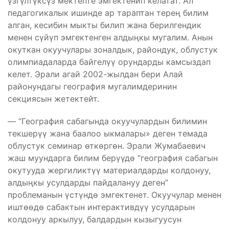
үзгүлтүксүз мектепте эмгектенип келатат. Ал
педагогикалык ишинде ар тараптан терең билим
алган, кесибин мыкты билип жана берилгендик
менен сүйүп эмгектенген алдыңкы мугалим. Анын
окуткан окуучулары зоналдык, райондук, облустук
олимпиадаларда байгелүү орундарды камсыздап
келет. Эрали агай 2002-жылдан бери Алай
районундагы география мугалимдеринин
секциясын жетектейт.
— “География сабагында окуучулардын билимин
текшерүү жана баалоо ыкмалары» деген темада
облустук семинар өткөргөн. Эрали Жумабаевич
жаш муундарга билим берүүдө “география сабагын
окутууда жергиликтүү материалдарды колдонуу,
алдыңкы усулдарды пайдалануу деген”
проблеманын үстүндө эмгектенет. Окуучулар менен
иштөөдө сабактын интерактивдүү усулдарын
колдонуу аркылуу, балдардын кызыгуусун