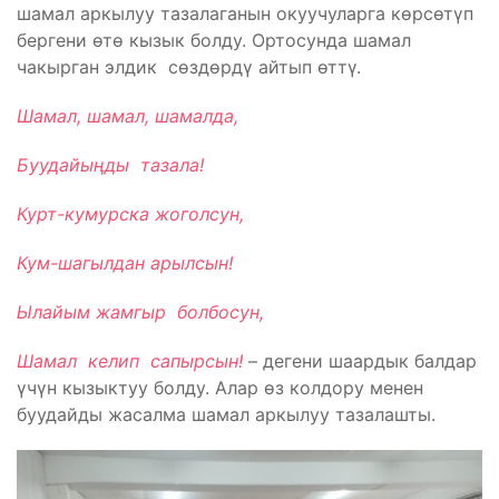
шамал аркылуу тазалаганын окуучуларга көрсөтүп
бергени өтө кызык болду. Ортосунда шамал
чакырган элдик сөздөрдү айтып өттү.
Шамал, шамал, шамалда,
Буудайы
ң
ды
тазала
!
Курт-кумурска жоголсун,
Кум-шагылдан арылсын!
Ылайым жамгыр болбосун,
Шамал келип сапырсын!
– дегени шаардык балдар
үчүн кызыктуу болду. Алар өз колдору менен
буудайды жасалма шамал аркылуу тазалашты.