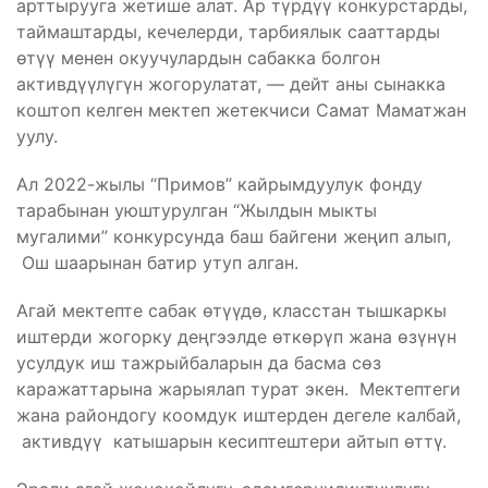
арттырууга жетише алат. Ар түрдүү конкурстарды,
таймаштарды, кечелерди, тарбиялык сааттарды
өтүү менен окуучулардын сабакка болгон
активдүүлүгүн жогорулатат, — дейт аны сынакка
коштоп келген мектеп жетекчиси Самат Маматжан
уулу.
Ал 2022-жылы “Примов” кайрымдуулук фонду
тарабынан уюштурулган “Жылдын мыкты
мугалими” конкурсунда баш байгени жеңип алып,
Ош шаарынан батир утуп алган.
Агай мектепте сабак өтүүдө, класстан тышкаркы
иштерди жогорку деңгээлде өткөрүп жана өзүнүн
усулдук иш тажрыйбаларын да басма сөз
каражаттарына жарыялап турат экен. Мектептеги
жана райондогу коомдук иштерден дегеле калбай,
активдүү катышарын кесиптештери айтып өттү.