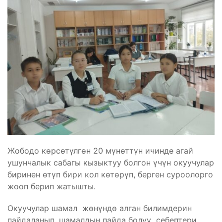
Жободо көрсөтүлгөн 20 мүнөттүн ичинде агай
ушунчалык сабагы кызыктуу болгон үчүн окуучулар
биринен өтүп бири кол көтөрүп, берген суроолорго
жооп берип жатышты.
Окуучулар шамал жөнүндө алган билимдерин
пайдаланып, шамалдын пайда болуу себептери,