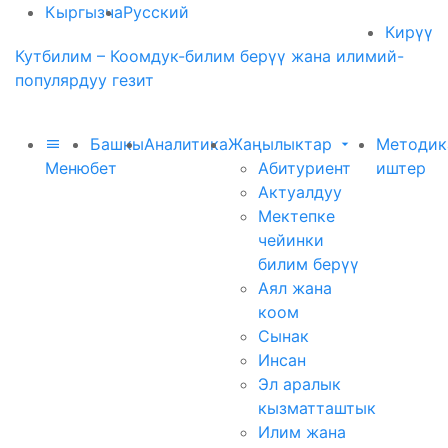
Кыргызча
Русский
Кирүү
Кутбилим – Коомдук-билим берүү жана илимий-
популярдуу гезит
Башкы
Аналитика
Жаңылыктар
Методик
Меню
бет
Абитуриент
иштер
Актуалдуу
Мектепке
чейинки
билим берүү
Аял жана
коом
Сынак
Инсан
Эл аралык
кызматташтык
Илим жана