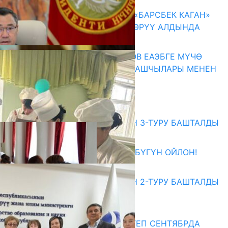
КЫРГЫЗ ТАРЫХЫ ТАСМАДА: «БАРСБЕК КАГАН»
КӨРКӨМ ТАСМАСЫ ЖАРЫК КӨРҮҮ АЛДЫНДА
07.08.2026
ПРЕЗИДЕНТ САДЫР ЖАПАРОВ ЕАЭБГЕ МҮЧӨ
МАМЛЕКЕТТЕРДИН ӨКМӨТ БАШЧЫЛАРЫ МЕНЕН
ЖОЛУГУШТУ
07.08.2026
Абитуриент
ЖОЖДОРГО КАБЫЛ АЛУУНУН 3-ТУРУ БАШТАЛДЫ
27.07.2026
ӨЗҮҢДҮН КЕЛЕЧЕГИҢ ҮЧҮН БҮГҮН ОЙЛОН!
20.07.2026
ЖОЖДОРГО КАБЫЛ АЛУУНУН 2-ТУРУ БАШТАЛДЫ
20.07.2026
Медиа
СУЗАКТА 750 ОРУНДУУ МЕКТЕП СЕНТЯБРДА