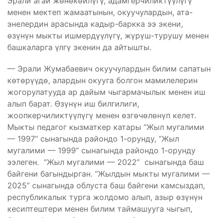
Эрали агай жөнөкөйлүгү, адамгерчиликтүүлүгү
менен мектеп жамаатынын, окуучулардын, ата-
энелердин арасында кадыр-баркка ээ экени,
өзүнүн мыкты ишмердүүлүгү, жүрүш-турушу менен
башкаларга үлгү экенин да айтышты.
— Эрали Жумабаевич окуучулардын билим сапатын
көтөрүүдө, алардын окууга болгон мамилелерин
жогорулатууда ар дайым чыгармачылык менен иш
алып барат. Өзүнүн иш билгилиги,
жоопкерчиликтүүлүгү менен өзгөчөлөнүп келет.
Мыкты педагог кызматкер катары “Жыл мугалими
— 1997” сынагында райондо 1-орунду, “Жыл
мугалими — 1999” сынагында райондо 1-орунду
ээлеген. “Жыл мугалими — 2022” сынагында баш
байгени багындырган. “Жылдын мыкты мугалими —
2025” сынагында облуста баш байгени камсыздап,
республикалык турга жолдомо алып, азыр өзүнүн
кесиптештери менен билим таймашууга чыгып,