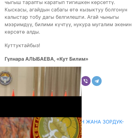
чыгыш тарапты каратып тигишкен көрсөттү.
Кыскасы, агайдын сабагы өтө кызыктуу болгонун
калыстар тобу дагы белгилешти. Агай чыныгы
мээримдүү, билими күчтүү, нукура мугалим экенин
көрсөтө алды.
Куттуктайбыз!
Гүлнара АЛЫБАЕВА, «Кут Билим»
Бөлүшүү
Комментарийлер
Акыркы жаңылыктар
ГЕНДЕРДИК БАСМЫРЛООДОН ЖАНА ЗОРДУК-
ЗОМБУЛУКТАН КОРГОО
07.08.2026