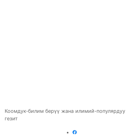
Коомдук-билим берүү жана илимий-популярдуу
гезит