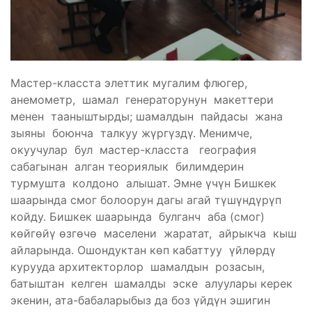
Мастер-класста элеттик мугалим флюгер,
анемометр, шамал генераторунун макеттери
менен тааныштырды; шамалдын пайдасы жана
зыяны боюнча талкуу жүргүздү. Менимче,
окуучулар бул мастер-класста география
сабагынан алган теориялык билимдерин
турмушта колдоно алышат. Эмне үчүн Бишкек
шаарында смог болоорун дагы агай түшүндүрүп
койду. Бишкек шаарында булганч аба (смог)
көйгөйү өзгөчө маселени жаратат, айрыкча кыш
айларында. Ошондуктан көп кабаттуу үйлөрдү
курууда архитекторлор шамалдын розасын,
батыштан келген шамалды эске алуулары керек
экенин, ата-бабаларыбыз да боз үйдүн эшигин