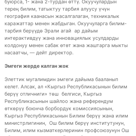
буюрса, 1- жана 2-турдан өттү. Окуучулардын
терең билим, татыктуу тарбия алуусу үчүн
география каанасын жасалгалаган, техникалык
каражаттар менен жабдыган. Окуучуларга билим-
тарбия берүүдө Эрали агай ар дайым
интерактивдүү жана инновациялык усулдарды
колдонуу менен сабак өтөт жана жаштарга мыкты
насаатчы, — дейт директор.
Эмгеги жерде калган жок
Элеттик мугалимдин эмгеги дайыма бааланып
келет. Алсак, ал «Кыргыз Республикасынын билим
берүү отличниги» төш белгиси, Кыргыз
Республикасынын шайлоо жана референдум
өткөрүү боюнча борбордук комиссиясынын,
Кыргыз Республикасынын Билим берүү жана илим
министрлигинин, Ош билим берүү институтунун,
Билим, илим кызматкерлеринин профсоюзунун Ош