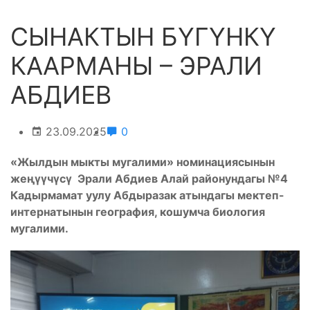
СЫНАКТЫН БҮГҮНКҮ
КААРМАНЫ – ЭРАЛИ
АБДИЕВ
23.09.2025
0
«Жылдын мыкты мугалими» номинациясынын
жеңүүчүсү Эрали Абдиев Алай районундагы №4
Кадырмамат уулу Абдыразак атындагы мектеп-
интернатынын география, кошумча биология
мугалими.