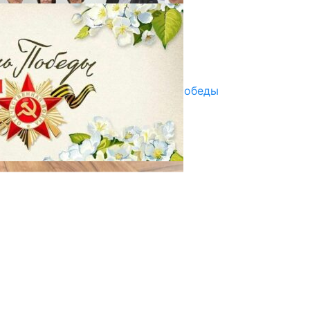
ПАЙДАЛАНУУГА БЕРИЛЕТ
07.08.2025
Улуу Жеңиштин жандуу сөзү
29.04.2025
Награды в преддверии Дня Победы
29.04.2025