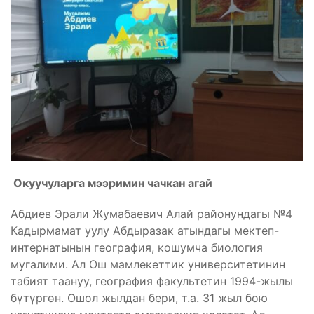
Окуучуларга мээримин чачкан агай
Абдиев Эрали Жумабаевич Алай районундагы №4
Кадырмамат уулу Абдыразак атындагы мектеп-
интернатынын география, кошумча биология
мугалими. Ал Ош мамлекеттик университетинин
табият таануу, география факультетин 1994-жылы
бүтүргөн. Ошол жылдан бери, т.а. 31 жыл бою