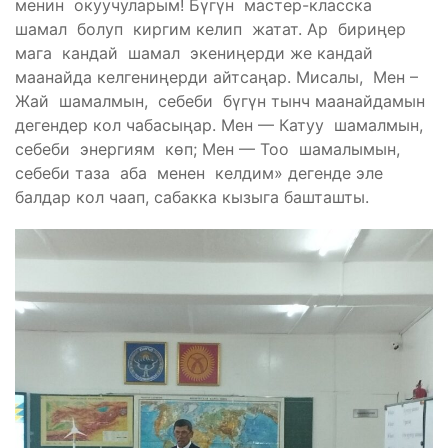
менин окуучуларым! Бүгүн мастер-класска
шамал болуп киргим келип жатат. Ар бириңер
мага кандай шамал экениңерди же кандай
маанайда келгениңерди айтсаңар. Мисалы, Мен –
Жай шамалмын, себеби бүгүн тынч маанайдамын
дегендер кол чабасыңар. Мен — Катуу шамалмын,
себеби энергиям көп; Мен — Тоо шамалымын,
себеби таза аба менен келдим» дегенде эле
балдар кол чаап, сабакка кызыга башташты.