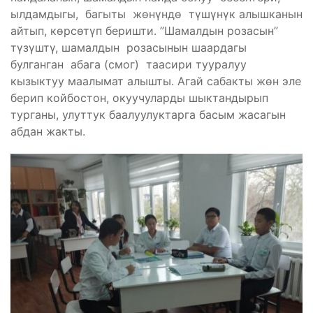
ылдамдыгы, багыты жөнүндө түшүнүк алышканын
айтып, көрсөтүп беришти. ”Шамалдын розасын”
түзүштү, шамалдын розасынын шаардагы
булганган абага (смог) таасири тууралуу
кызыктуу маалымат алышты. Агай сабакты жөн эле
берип койбостон, окуучуларды шыктандырып
турганы, улуттук баалуулуктарга басым жасагын
абдан жакты.