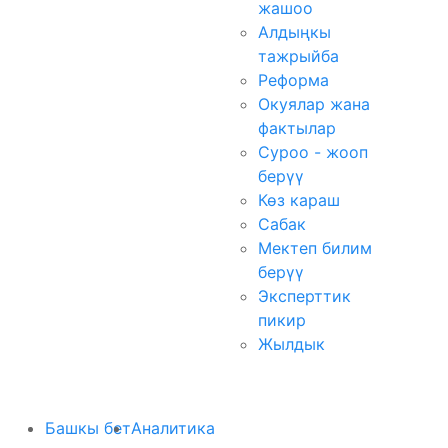
жашоо
Алдыңкы
тажрыйба
Реформа
Окуялар жана
фактылар
Суроо - жооп
берүү
Көз караш
Сабак
Мектеп билим
берүү
Эксперттик
пикир
Жылдык
Башкы бет
Аналитика