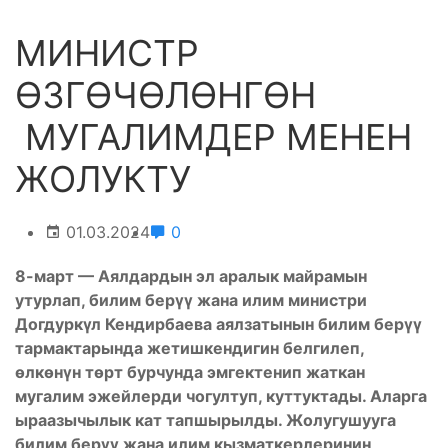
МИНИСТР
ӨЗГӨЧӨЛӨНГӨН
МУГАЛИМДЕР МЕНЕН
ЖОЛУКТУ
01.03.2024
0
8-март — Аялдардын эл аралык майрамын
утурлап, билим берүү жана илим министри
Догдуркүл Кендирбаева аялзатынын билим берүү
тармактарында жетишкендигин белгилеп,
өлкөнүн төрт бурчунда эмгектенип жаткан
мугалим эжейлерди чогултуп, куттуктады. Аларга
ыраазычылык кат тапшырылды. Жолугушууга
билим берүү жана илим кызматкерлеринин