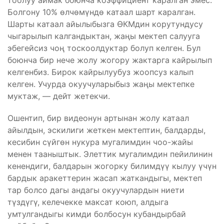
тоолуу аймак боюнча коэффициент каралган эмес.
Болгону 10% өлчөмүндө катаал шарт каралган.
Шарты катаал айылыбызга ӨКМдин корутундусу
чыгарылып калгандыктан, жаңы мектеп салууга
эбегейсиз чоң тоскоолдуктар болуп келген. Бул
боюнча бир нече жолу жогору жактарга кайрылып
келгенбиз. Бирок кайрылуубуз жоопсуз калып
келген. Учурда окуучуларыбыз жаңы мектепке
муктаж, — дейт жетекчи.
Ошентип, бир видеонун артынан жолу катаал
айылдын, эскилиги жеткен мектептин, балдарды,
кесибин сүйгөн нукура мугалимдин чоо-жайы
менен тааныштык. Элеттик мугалимдин пейилинин
кенендиги, балдарын жогорку билимдүү кылуу үчүн
бардык аракеттерин жасап жаткандыгы, мектеп
тар болсо дагы андагы окуучулардын ниети
түздүгү, келечекке максат коюп, алдыга
умтулгандыгы кимди болбосун кубандырбай