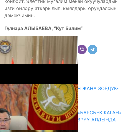
койбойт. Элеттик мугалим менен окуучулардын
изги ойлору аткарылып, кыялдары орундалсын
демекчимин.
Гүлнара АЛЫБАЕВА, “Кут Билим”
Бөлүшүү
Комментарийлер
Акыркы жаңылыктар
ГЕНДЕРДИК БАСМЫРЛООДОН ЖАНА ЗОРДУК-
ЗОМБУЛУКТАН КОРГОО
07.08.2026
КЫРГЫЗ ТАРЫХЫ ТАСМАДА: «БАРСБЕК КАГАН»
КӨРКӨМ ТАСМАСЫ ЖАРЫК КӨРҮҮ АЛДЫНДА
07.08.2026