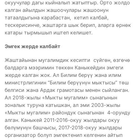
окуучулар дагы кыйналып жатыптыр. Орто жолдо
калган айылдын жашоочулары жашоонун
татаалдыгына карабастан, кетип калбай,
тескерисинче, жаштарга шык берип, аларга өрнөк
катары тырмышып иштеп келишет.
Эмгек жерде калбайт
Жаштайынан мугалимдик кесипти сүйгөн, өзгөчө
балдарга мээримин төккөн Каныкейдин эмгеги
жерде калган жок. Ал Билим берүү жана илим
министрлигинин “Билим берүүнүн мыктысы” төш
белгиси жана Ардак грамотасы менен сыйланган.
Ал 2018-жылы «Мыкты мугалим» сынагынын
зоналык туруна катышкан, ал эми 2003-жылы
«Мыкты мугалим» райондук сынагынан 4-орунду
алган. Каныкей 2011-2016-окуу жылдары окуу
бөлүмүнүн башчысы, 2017-2018-окуу жылдары
организатор болуп эмгектенип келгенин айтып