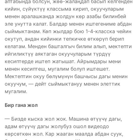
аптабында болсун, жөө-жалаңдап басып келгенден
кийин, сүйүктүү классыма кирип, окуучуларым
менен аралашканда жолдун көр азабы билинбей
эле унутта калат. Балдар менен иштегениме абдан
сыймыктанам. Көп жылдар бою 1-4-класска чейин
окутуп, андан кийинки тепкичке өткөрүп берип
келатам. Менден башталгыч билим алып, мектепти
ийгиликтүү аяктаган окуучуларым түрдүү
кесиптерде иштеп жатышат. Айрымдары мени
менен кесиптеш, мугалим болуп иштешет.
Мектептин окуу бөлүмүнүн башчысы дагы менин
окуучум, — дейт сыймыктануу менен элеттик
мугалим.
Бир гана жол
— Бизде кыска жол жок. Машина өтүүчү дагы,
адам өтүүчү дагы жолубуз ошол видеодо
көрсөткөн жол. Кар жааган маалда абдан суук,