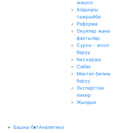
жашоо
Алдыңкы
тажрыйба
Реформа
Окуялар жана
фактылар
Суроо - жооп
берүү
Көз караш
Сабак
Мектеп билим
берүү
Эксперттик
пикир
Жылдык
Башкы бет
Аналитика