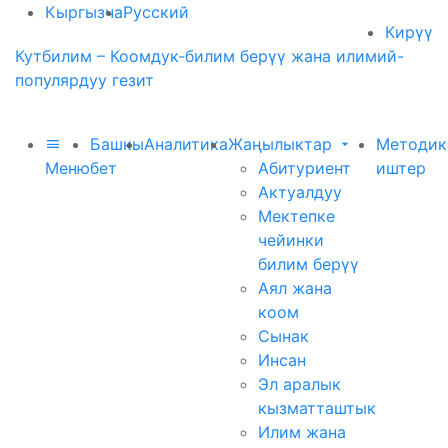
Кыргызча
Русский
Кирүү
Кутбилим – Коомдук-билим берүү жана илимий-
популярдуу гезит
Башкы
Аналитика
Жаңылыктар
Методик
Меню
бет
Абитуриент
иштер
Актуалдуу
Мектепке
чейинки
билим берүү
Аял жана
коом
Сынак
Инсан
Эл аралык
кызматташтык
Илим жана