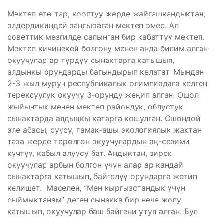
Мектеп өтө тар, кооптуу жерде жайгашкандыктан,
элдердикиндей заңгыраган мектеп эмес. Ал
советтик мезгилде салынган бир кабаттуу мектеп.
Мектеп кичинекей болгону менен анда билим алган
окуучулар ар түрдүү сынактарга катышып,
алдыңкы орундарды багындырып келатат. Мындан
2-3 жыл мурун республикалык олимпиадага келген
терексуулук окуучу 3-орунду жеңип алган. Ошол
жыйынтык менен мектеп райондук, облустук
сынактарда алдыңкы катарга кошулган. Ошондой
эле абасы, суусу, тамак-ашы экологиялык жактан
таза жерде төрөлгөн окуучулардын аң-сезими
күчтүү, кабыл алуусу бат. Андыктан, зирек
окуучулар арбын болгон үчүн алар ар кандай
сынактарга катышып, байгелүү орундарга жетип
келишет. Маселен, “Мен кыргызстандык үчүн
сыймыктанам” деген сынакка бир нече жолу
катышып, окуучулар баш байгени утуп алган. Бул