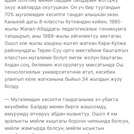
адам болгону менен бардык балдарын жогорку
окуу жайларда окутушкан. Он үч бир туугандын
70% мугалимдик кесипти тандап алышкан экен.
Каныкей дагы 8-классты бүткөндөн кийин, 1985-
жылы Жалал-Абаддагы педагогикалык техникумга
тапшырып, аны 1989-жылы ийгиликтүү аяктаган.
Ошол эле жылы азыркы иштеп жаткан Кара-Кулжа
районундагы Терек-Суу орто мектебине башталгыч
класстын мугалими болуп эмгек жолун баштаган.
Андан соң, билимин жогорулатуу максатында Ош
технологиялык университетине өтүп, кесибин
улантып келе жатканына быйыл 34 жылдын жүзү
болду.
— Мугалимдик кесипти тандаганыма эч убакта
өкүнбөйм. Балдар менен бирге жашоомду,
өмүрүмдү өткөрүү абдан кызыктуу. Ошол 4 км
аралыкты мейли кыштагы бороон чапкында болсун,
мейли жамгырда болсун, мейли ысыктын