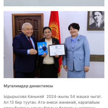
Мугалимдер династиясы
Ыдырысова Каныкей 2024-жылы 54 жашка чыгат.
Ал 13 бир тууган. Ата-энеси жөнөкөй, карапайым