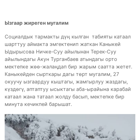
Ызгаар жиреген мугалим
Социалдык тармакты дүң кылган табияты катаал
шарттуу аймакта эмгектенип жаткан Каныкей
Ыдырысова Ничке-Суу айылынан Терек-Суу
айылындагы Акун Турганбаев атындагы орто
мектепке жөө-жалаңдап бир жарым саатта жетет.
Каныкейден сырткары дагы төрт мугалим, 27
окуучу ызгаардуу кыштагы, жамгырлуу жаздагы,
күздөгү, аптаптуу ысыктагы аба-ырайына карабай
катаал жана татаал жолду басып, мектепке бир
минута кечикпей барышат.