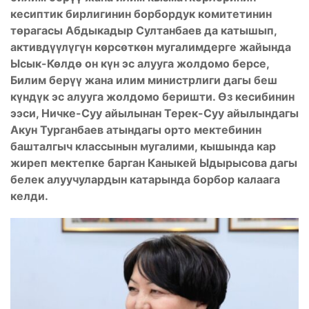
кесиптик бирлигинин борбордук комитетинин
төрагасы Абдыкадыр Султанбаев да катышып,
активдүүлүгүн көрсөткөн мугалимдерге жайында
Ысык-Көлдө он күн эс алууга жолдомо берсе,
Билим берүү жана илим министрлиги дагы беш
күндүк эс алууга жолдомо беришти.
Өз кесибинин
ээси, Ничке-Суу айылынан Терек-Суу айылындагы
Акун Турганбаев атындагы орто мектебинин
башталгыч классынын мугалими, кышында кар
жиреп мектепке барган Каныкей Ыдырысова дагы
белек алуучулардын катарында борбор калаага
келди.