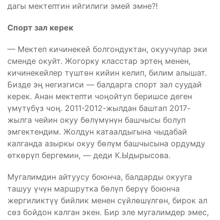
дагы мектептин ийгилиги эмей эмне?!
Спорт зал керек
— Мектеп кичинекей болгондуктан, окуучулар эки
сменде окуйт. Жогорку класстар эртең менен,
кичинекейлер түштөн кийин келип, билим алышат.
Бизде эң негизгиси — балдарга спорт зал суудай
керек. Анан мектепти чоңойтуп беришсе деген
үмүтүбүз чоң. 2011-2012-жылдан баштап 2017-
жылга чейин окуу бөлүмүнүн башчысы болуп
эмгектендим. Жолдун катаалдыгына чыдабай
калганда азыркы окуу бөлүм башчысына ордумду
өткөрүп бергемин, — деди К.Ыдырысова.
Мугалимдин айтуусу боюнча, балдарды окууга
ташуу үчүн маршрутка бөлүп берүү боюнча
жергиликтүү бийлик менен сүйлөшүлгөн, бирок ал
сөз бойдон калган экен. Бир эле мугалимдер эмес,