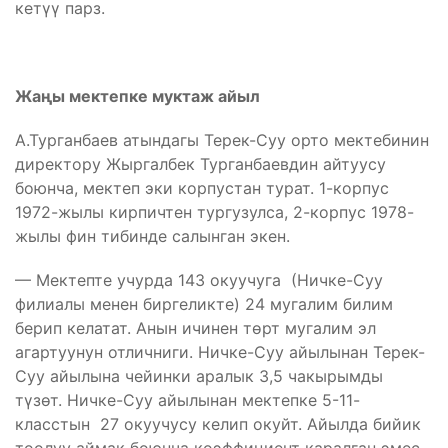
кетүү парз.
Жаңы мектепке муктаж айыл
А.Турганбаев атындагы Терек-Суу орто мектебинин
директору Жыргалбек Турганбаевдин айтуусу
боюнча, мектеп эки корпустан турат. 1-корпус
1972-жылы кирпичтен тургузулса, 2-корпус 1978-
жылы фин тибинде салынган экен.
— Мектепте учурда 143 окуучуга (Ничке-Суу
филиалы менен биргеликте) 24 мугалим билим
берип келатат. Анын ичинен төрт мугалим эл
агартуунун отличниги. Ничке-Суу айылынан Терек-
Суу айылына чейинки аралык 3,5 чакырымды
түзөт. Ничке-Суу айылынан мектепке 5-11-
класстын 27 окуучусу келип окуйт. Айылда бийик