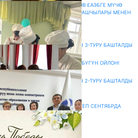
ПРЕЗИДЕНТ САДЫР ЖАПАРОВ ЕАЭБГЕ МҮЧӨ
МАМЛЕКЕТТЕРДИН ӨКМӨТ БАШЧЫЛАРЫ МЕНЕН
ЖОЛУГУШТУ
07.08.2026
Абитуриент
ЖОЖДОРГО КАБЫЛ АЛУУНУН 3-ТУРУ БАШТАЛДЫ
27.07.2026
ӨЗҮҢДҮН КЕЛЕЧЕГИҢ ҮЧҮН БҮГҮН ОЙЛОН!
20.07.2026
ЖОЖДОРГО КАБЫЛ АЛУУНУН 2-ТУРУ БАШТАЛДЫ
20.07.2026
Медиа
СУЗАКТА 750 ОРУНДУУ МЕКТЕП СЕНТЯБРДА
ПАЙДАЛАНУУГА БЕРИЛЕТ
07.08.2025
Улуу Жеңиштин жандуу сөзү