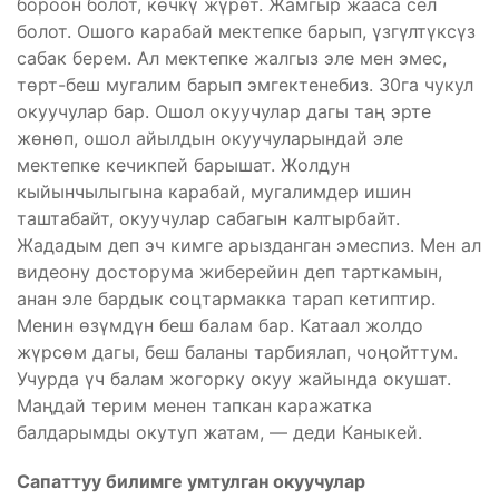
бороон болот, көчкү жүрөт. Жамгыр жааса сел
болот. Ошого карабай мектепке барып, үзгүлтүксүз
сабак берем. Ал мектепке жалгыз эле мен эмес,
төрт-беш мугалим барып эмгектенебиз. 30га чукул
окуучулар бар. Ошол окуучулар дагы таң эрте
жөнөп, ошол айылдын окуучуларындай эле
мектепке кечикпей барышат. Жолдун
кыйынчылыгына карабай, мугалимдер ишин
таштабайт, окуучулар сабагын калтырбайт.
Жададым деп эч кимге арызданган эмеспиз. Мен ал
видеону досторума жиберейин деп тарткамын,
анан эле бардык соцтармакка тарап кетиптир.
Менин өзүмдүн беш балам бар. Катаал жолдо
жүрсөм дагы, беш баланы тарбиялап, чоңойттум.
Учурда үч балам жогорку окуу жайында окушат.
Маңдай терим менен тапкан каражатка
балдарымды окутуп жатам, — деди Каныкей.
Сапаттуу билимге умтулган окуучулар