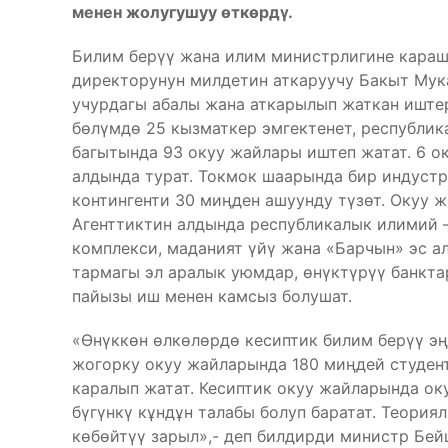
менен жолугушуу өткөрдү.
Билим берүү жана илим министрлигине караш
директорунун милдетин аткаруучу Бакыт Му
учурдагы абалы жана аткарылып жаткан иште
бөлүмдө 25 кызматкер эмгектенет, республик
багытында 93 окуу жайлары иштеп жатат. 6 
алдында турат. Токмок шаарында бир индуст
контингенти 30 миңден ашуунду түзөт. Окуу ж
Агенттиктин алдында республикалык илимий 
комплекси, маданият үйү жана «Барчын» эс а
тармагы эл аралык уюмдар, өнүктүрүү банкта
пайызы иш менен камсыз болушат.
«Өнүккөн өлкөлөрдө кесиптик билим берүү эң
жогорку окуу жайларында 180 миңдей студент
каралып жатат. Кесиптик окуу жайларында ок
бүгүнкү кұндұн талабы болуп баратат. Теория
көбөйтүү зарыл»,- деп билдирди министр Бей