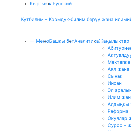
Кыргызча
Русский
Кутбилим – Коомдук-билим берүү жана илимий
Меню
Башкы бет
Аналитика
Жаңылыктар
Абитурие
Актуалду
Мектепке
Аял жана
Сынак
Инсан
Эл аралы
Илим жан
Алдыңкы 
Реформа
Окуялар 
Суроо - 