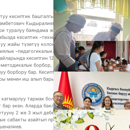
туу кесиптик башталгыч билим берүү агенттигинин
камбетович Кыдыралиев тармактын азыркы
А
ри туралуу баяндама жасады. Агенттиктеги беш
абызда кесиптик –техникалык билим берүү
окуу жайы түзөтүү колониясынын башкармалыгынын
риялык –педагогикалык колледж бар. Окуучулардын
айларында кесиптин 120 түрүнө ээ боло алышат.
–методикалык борбор, эмгек резерви спорттук
луу борбору бар. Кесиптик баштапкы билим берүү
ры менен иш алып барышат. Бүтүрүүчүлөрдүн 77-85
 катмарлуу тармак болуп эсептелет. Учурда
М
 бар экен. Аларда баклавариятты 3 жылга түшүрүү
утууну 2 же 3 жыл дебестен кыска мөөнөткө өтүү
лык сабакты азайтып практикалык үйрөтүүнү
шеналиев.