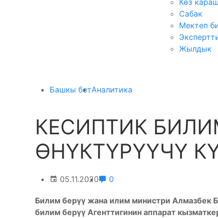
Көз кара
Сабак
Мектеп б
Экспертт
Жылдык
Башкы бет
Аналитика
КЕСИПТИК БИЛИ
ӨНҮКТҮРҮҮЧҮ К
05.11.2020
0
Билим берүү жана илим министри Алмазбек 
билим берүү Агенттигинин аппарат кызматк