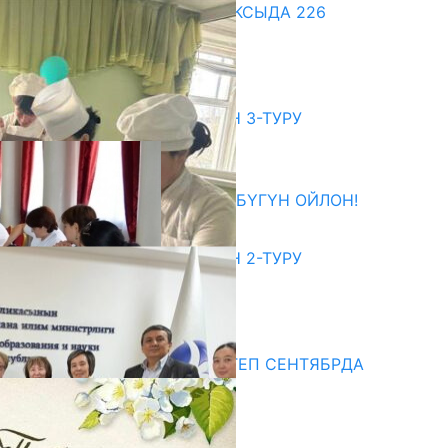
ДООР ӨЗГӨРТКӨН БИЛИМ: АКСЫДА 226
МУГАЛИМ ОКУУДАН ӨТТҮ
07.08.2026
битуриент
ЖОЖДОРГО КАБЫЛ АЛУУНУН 3-ТУРУ
БАШТАЛДЫ
27.07.2026
ӨЗҮҢДҮН КЕЛЕЧЕГИҢ ҮЧҮН БҮГҮН ОЙЛОН!
20.07.2026
ЖОЖДОРГО КАБЫЛ АЛУУНУН 2-ТУРУ
БАШТАЛДЫ
20.07.2026
едиа
СУЗАКТА 750 ОРУНДУУ МЕКТЕП СЕНТЯБРДА
ПАЙДАЛАНУУГА БЕРИЛЕТ
07.08.2025
Улуу Жеңиштин жандуу сөзү