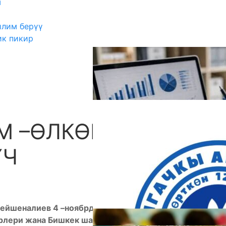
ш
илим берүү
ик пикир
М –ӨЛКӨНҮ
А
ҮЧ
Бейшеналиев 4 –ноябрда кесиптик башталгыч
ерлери жана Бишкек шаарынын директорлору