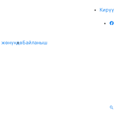
Кирүү
 жөнүндө
Байланыш