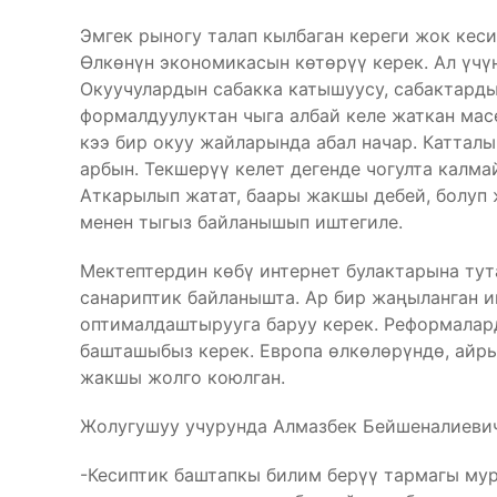
Эмгек рыногу талап кылбаган кереги жок кес
Өлкөнүн экономикасын көтөрүү керек. Ал үчү
Окуучулардын сабакка катышуусу, сабактарды
формалдуулуктан чыга албай келе жаткан масел
кээ бир окуу жайларында абал начар. Катталы
арбын. Текшерүү келет дегенде чогулта калмай
Аткарылып жатат, баары жакшы дебей, болуп 
менен тыгыз байланышып иштегиле.
Мектептердин көбү интернет булактарына тут
санариптик байланышта. Ар бир жаңыланган 
оптималдаштырууга баруу керек. Реформалар
башташыбыз керек. Европа өлкөлөрүндө, айр
жакшы жолго коюлган.
Жолугушуу учурунда Алмазбек Бейшеналиевич
-Кесиптик баштапкы билим берүү тармагы мур