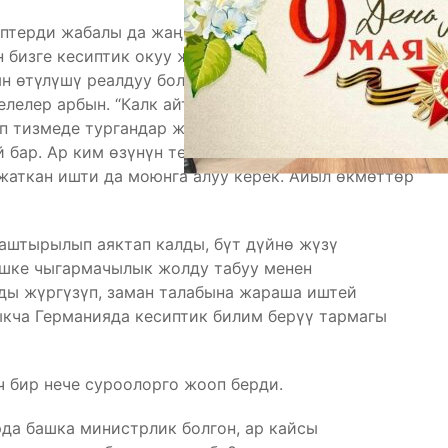
иптерди жабалы да жаңы кесиптерди ачалы.
н бизге кесиптик окуу жайларын көбөйтүү зарыл.
н өтүлүшү реалдуу болушу зарыл. Биз
елер арбын. “Калк айтса, калп айтпайт” –дегендей,
п тизмеде тургандар жана сабакка келбегендер
 бар. Ар ким өзүнүн терезесинен карайт.
жаткан ишти да моюнга алуу керек. Айыл өкмөттөр
аштырылып аяктап калды, бүт дүйнө жүзү
ишке чыгармачылык жолду табуу менен
ды жүргүзүп, заман талабына жараша иштей
ыкча Германияда кесиптик билим берүү тармагы
 бир нече суроолорго жооп берди.
да башка министрлик болгон, ар кайсы