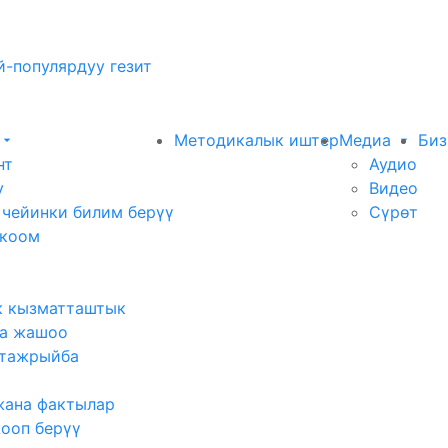
-популярдуу гезит
Методикалык иштер
Медиа
Биз
нт
Аудио
у
Видео
 чейинки билим берүү
Сүрөт
 коом
к кызматташтык
а жашоо
тажрыйба
жана фактылар
жооп берүү