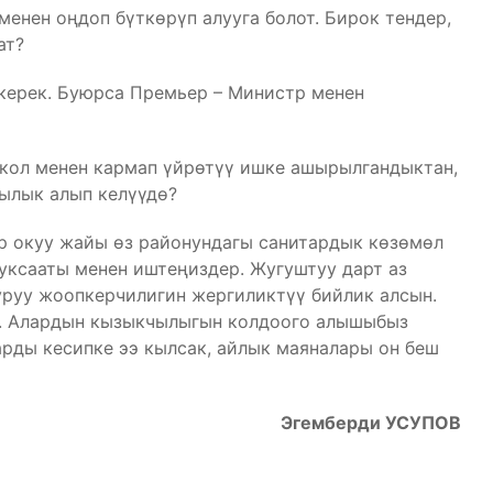
енен оңдоп бүткөрүп алууга болот. Бирок тендер,
ат?
керек. Буюрса Премьер – Министр менен
 кол менен кармап үйрөтүү ишке ашырылгандыктан,
ылык алып келүүдө?
бир окуу жайы өз районундагы санитардык көзөмөл
ксааты менен иштеңиздер. Жугуштуу дарт аз
уруу жоопкерчилигин жергиликтүү бийлик алсын.
р. Алардын кызыкчылыгын колдоого алышыбыз
арды кесипке ээ кылсак, айлык маяналары он беш
Эгемберди УСУПОВ