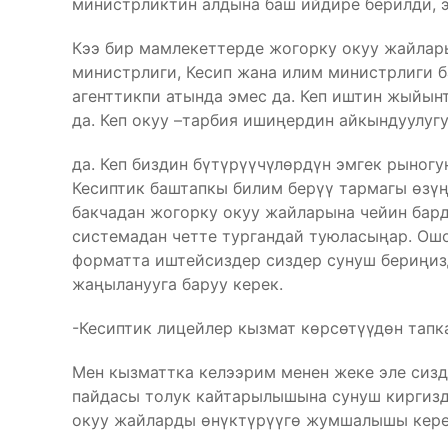
министрликтин алдына баш ийдире берилди, 
Кээ бир мамлекеттерде жогорку окуу жайлары
министрлиги, Кесип жана илим министрлиги б
агенттикпи атында эмес да. Кеп иштин жыйын
да. Кеп окуу –тарбия ишиңердин айкындуулугу
да. Кеп биздин бүтүрүүчүлөрдүн эмгек рыногу
Кесиптик баштапкы билим берүү тармагы өзү
бакчадан жогорку окуу жайларына чейин бар
системадан четте тургандай туюласыңар. Ош
форматта иштейсиздер сиздер сунуш бериңиз
жаңыланууга баруу керек.
-Кесиптик лицейлер кызмат көрсөтүүдөн тапк
Мен кызматтка келээрим менен жеке эле сизд
пайдасы толук кайтарылышына сунуш киргизди
окуу жайларды өнүктүрүүгө жумшалышы кере