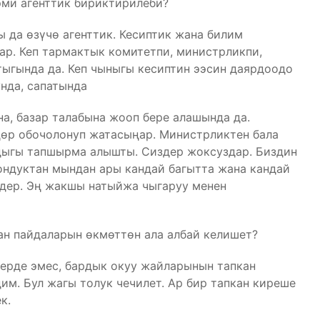
эми агенттик бириктирилеби?
 да өзүчө агенттик. Кесиптик жана билим
ар. Кеп тармактык комитетпи, министрликпи,
тыгында да. Кеп чыныгы кесиптин ээсин даярдоодо
нда, сапатында
на, базар талабына жооп бере алашында да.
ңөр обочолонуп жатасыңар. Министрликтен бала
дыгы тапшырма алышты. Сиздер жоксуздар. Биздин
ондуктан мындан ары кандай багытта жана кандай
дер. Эң жакшы натыйжа чыгаруу менен
ан пайдаларын өкмөттөн ала албай келишет?
ерде эмес, бардык окуу жайларынын тапкан
м. Бул жагы толук чечилет. Ар бир тапкан киреше
к.