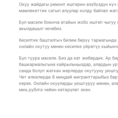
Окуу жайдагы ремонт иштерин өзүбүздүн күч м
мамлекеттик сатып алуулар колду байлап жат
Бул маселе боюнча атайын жобо иштеп чыгуу 
акылдашып чечебиз.
Кесиптик башталгыч билим берүү тармагында
онлайн окутуу менен кесипке үйрөтүү кыйынч
Бул туура маселе. Биз да кат жибердик. Ар 
башкармалыгына кайрылыңыздар, алардын уру
санда болуп жаткан жерлерде окутууну уюшт
Чет өлкөлөрдө 8 миңдей мигранттарыбыз ба
керек. Онлайн окууларды уюштуруу менен, ал
миң рублга чейин көтөрүлөт экен.