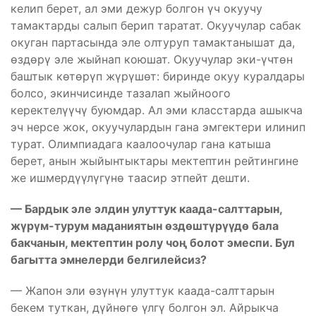
келип берет, ал эми дежур болгон үч окуучу
тамактарды салып берип таратат. Окуучулар сабак
окуган партасында эле олтуруп тамактанышат да,
өздөрү эле жыйнап коюшат. Окуучулар эки-үчтөн
баштык көтөрүп жүрүшөт: биринде окуу куралдары
болсо, экинчисинде тазалап жыйноого
керектелүүчү буюмдар. Ал эми класстарда ашыкча
эч нерсе жок, окуучулардын гана эмгектери илинип
турат. Олимпиадага каалоочулар гана катыша
берет, анын жыйынтыктары мектептин рейтингине
же ишмердүүлүгүнө таасир этпейт дешти.
— Бардык эле элди
н улуттук каада-салттарын,
жүрүм-турум маданиятын өздөштүрүүдө бала
бакчанын, мектептин ролу чоң болот эмеспи. Бул
багытта эмнелерди белгилейсиз?
— Жапон эли өзүнүн улуттук каада-салттарын
бекем туткан, дүйнөгө үлгү болгон эл. Айрыкча