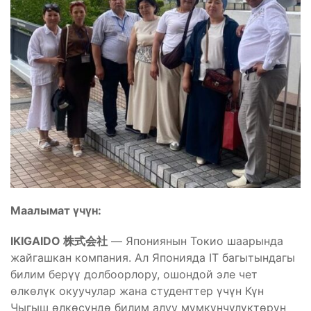
Маалымат үчүн:
IKIGAIDO
株式会社
— Япониянын Токио шаарында
жайгашкан компания. Ал Японияда IT багытындагы
билим берүү долбоорлору, ошондой эле чет
өлкөлүк окуучулар жана студенттер үчүн Күн
Чыгыш өлкөсүндө билим алуу мүмкүнчүлүктөрүн