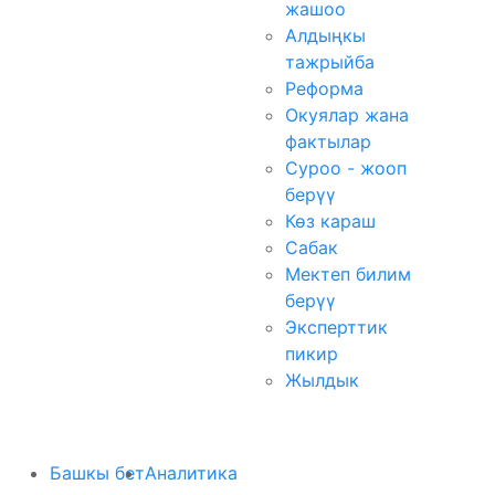
жашоо
Алдыңкы
тажрыйба
Реформа
Окуялар жана
фактылар
Суроо - жооп
берүү
Көз караш
Сабак
Мектеп билим
берүү
Эксперттик
пикир
Жылдык
Башкы бет
Аналитика