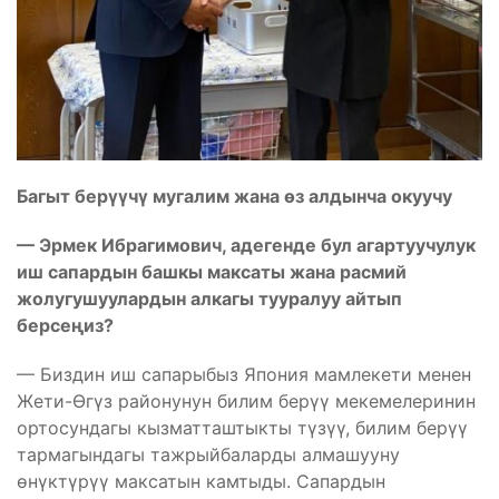
Багыт берүүчү мугалим жана өз алдынча окуучу
—
Эрмек Ибрагимович, адегенде бул агартуучулук
иш сапардын башкы максаты жана расмий
жолугушуулардын алкагы тууралуу айтып
берсеңиз?
— Биздин иш сапарыбыз Япония мамлекети менен
Жети-Өгүз районунун билим берүү мекемелеринин
ортосундагы кызматташтыкты түзүү, билим берүү
тармагындагы тажрыйбаларды алмашууну
өнүктүрүү максатын камтыды. Сапардын