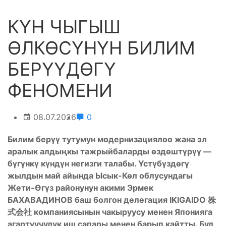
КҮН ЧЫГЫШ
ӨЛКӨСҮНҮН БИЛИМ
БЕРҮҮДӨГҮ
ФЕНОМЕНИ
08.07.2026
0
Билим берүү тутумун модернизациялоо жана эл
аралык алдыңкы тажрыйбаларды өздөштүрүү —
бүгүнкү күндүн негизги талабы. Үстүбүздөгү
жылдын май айында Ысык-Көл облусундагы
Жети-Өгүз районунун акими Эрмек
БАХАВАДИНОВ баш болгон делегация IKIGAIDO
株
式会社
компаниясынын чакыруусу менен Японияга
агартуучулук иш сапары менен барып кайтты.
Бул