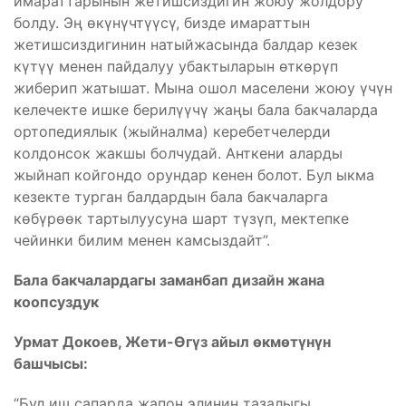
имараттарынын жетишсиздигин жоюу жолдору
болду. Эң өкүнүчтүүсү, бизде имараттын
жетишсиздигинин натыйжасында балдар кезек
күтүү менен пайдалуу убактыларын өткөрүп
жиберип жатышат. Мына ошол маселени жоюу үчүн
келечекте ишке берилүүчү жаңы бала бакчаларда
ортопедиялык (жыйналма) керебетчелерди
колдонсок жакшы болчудай. Анткени аларды
жыйнап койгондо орундар кенен болот. Бул ыкма
кезекте турган балдардын бала бакчаларга
көбүрөөк тартылуусуна шарт түзүп, мектепке
чейинки билим менен камсыздайт”.
Бала бакчалардагы заманбап дизайн жана
коопсуздук
Урмат Докоев, Жети-Өгүз айыл өкмөтүнүн
башчысы:
“Бул иш сапарда жапон элинин тазалыгы,