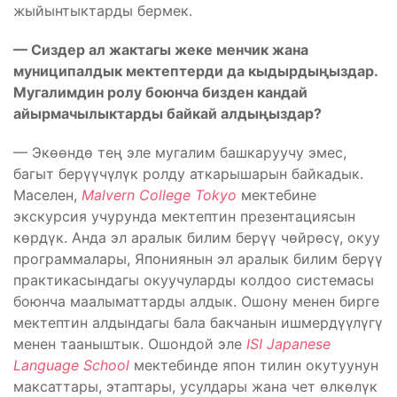
жыйынтыктарды бермек.
—
Сиздер ал жактагы жеке менчик жана
муниципалдык мектептерди да кыдырдыңыздар.
Мугалимдин ролу боюнча бизден кандай
айырмачылыктарды байкай алдыңыздар?
— Экөөндө тең эле мугалим башкаруучу эмес,
багыт берүүчүлүк ролду аткарышарын байкадык.
Маселен,
Malvern College Tokyo
мектебине
экскурсия учурунда мектептин презентациясын
көрдүк. Анда эл аралык билим берүү чөйрөсү, окуу
программалары, Япониянын эл аралык билим берүү
практикасындагы окуучуларды колдоо системасы
боюнча маалыматтарды алдык. Ошону менен бирге
мектептин алдындагы бала бакчанын ишмердүүлүгү
менен тааныштык. Ошондой эле
ISI Japanese
Language School
мектебинде япон тилин окутуунун
максаттары, этаптары, усулдары жана чет өлкөлүк