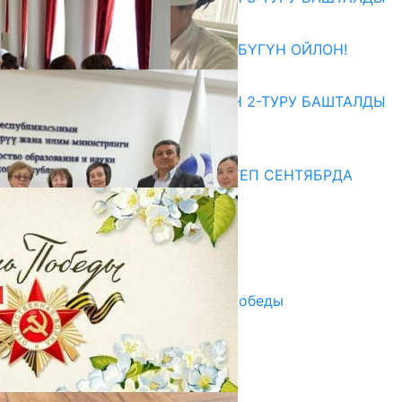
27.07.2026
ӨЗҮҢДҮН КЕЛЕЧЕГИҢ ҮЧҮН БҮГҮН ОЙЛОН!
20.07.2026
ЖОЖДОРГО КАБЫЛ АЛУУНУН 2-ТУРУ БАШТАЛДЫ
20.07.2026
Медиа
СУЗАКТА 750 ОРУНДУУ МЕКТЕП СЕНТЯБРДА
ПАЙДАЛАНУУГА БЕРИЛЕТ
07.08.2025
Улуу Жеңиштин жандуу сөзү
29.04.2025
Награды в преддверии Дня Победы
29.04.2025