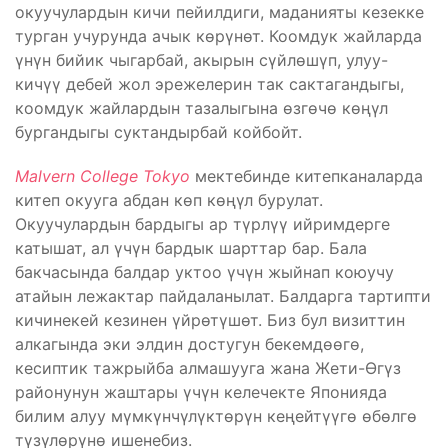
окуучулардын кичи пейилдиги, маданияты кезекке
турган учурунда ачык көрүнөт. Коомдук жайларда
үнүн бийик чыгарбай, акырын сүйлөшүп, улуу-
кичүү дебей жол эрежелерин так сактагандыгы,
коомдук жайлардын тазалыгына өзгөчө көңүл
бургандыгы суктандырбай койбойт.
Malvern College Tokyo
мектебинде китепканаларда
китеп окууга абдан көп көңүл бурулат.
Окуучулардын бардыгы ар түрлүү ийримдерге
катышат, ал үчүн бардык шарттар бар. Бала
бакчасында балдар уктоо үчүн жыйнап коюучу
атайын лежактар пайдаланылат. Балдарга тартипти
кичинекей кезинен үйрөтүшөт. Биз бул визиттин
алкагында эки элдин достугун бекемдөөгө,
кесиптик тажрыйба алмашууга жана Жети-Өгүз
районунун жаштары үчүн келечекте Японияда
билим алуу мүмкүнчүлүктөрүн кеңейтүүгө өбөлгө
түзүлөрүнө ишенебиз.