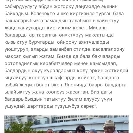
сабырдуулугу абдан жогорку деңгээлде экенин
байкадым. Келечекте ишке киргизиле турган бала
бакчаларыбызга замандын талабына ылайыктуу
жаңыланууларды киргизгим келет. Мисалы,
балдарды ар тараптан өнүктүрүү максатында
кызыктуу бурчтарды, ойноочу аянтчаларды
уюштуруп, аларды заманбап стилде жасалгалоону
максат кылып жатам. Бизде да бала бакчаларды
ортопедиялык керебетчелер менен камсыздап,
балдардын окуу куралдарына колу эркин жеткидей
ыңгайлуу, коопсуз шкафтарды койсок, балдарга
аябай жеңил болот экен. Японияда баары балдарга
ылайыктуу жана коопсуз жасалган. Биз дагы
балдарыбыздын татыктуу билим алуусу үчүн
ушундай шарттарды түзүшүбүз керек”.