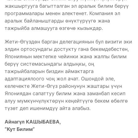
жакшыртууга багытталган эл аралык билим берүү
программалары менен алектенет. Компания эл
аралык байланыштарды өнүктүрүүгө жана
тажрыйба алмашууга өзгөчө кызыкдар.
Жети-Өгүздөн барган делегациянын бул визити эки
элдин ортосундагы достукту гана бекемдебестен,
Япониянын мектепке чейинки жана жалпы билим
берүү системасындагы алдыңкы, оң
тажрыйбаларын биздин аймактарга
адаптациялоого чоң жол ачат. Ошондой эле,
келечекте Жети-Өгүз районунун жаштары үчүн
Япониядан сапаттуу билим жана заманбап кесип
алуу мүмкүнчүлүктөрүн кеңейтүүгө бекем өбөлгө
түзөт деп ишенимдүү айта алабыз.
Айнагүл КАШЫБАЕВА,
“Кут Билим”