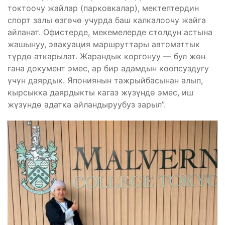
токтоочу жайлар (парковкалар), мектептердин
спорт залы өзгөчө учурда баш калкалоочу жайга
айланат. Офистерде, мекемелерде столдун астына
жашынуу, эвакуация маршруттары автоматтык
түрдө аткарылат. Жарандык коргонуу — бул жөн
гана документ эмес, ар бир адамдын коопсуздугу
үчүн даярдык. Япониянын тажрыйбасынан алып,
кырсыкка даярдыкты кагаз жүзүндө эмес, иш
жүзүндө адатка айландыруубуз зарыл”.