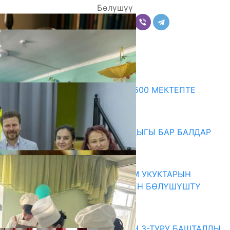
Бөлүшүү
Комментарийлер
Акыркы жаңылыктар
ПРЕЗИДЕНТТИН ЖАРЛЫГЫ: 500 МЕКТЕПТЕ
ШАХМАТ ИЙРИМИ АЧЫЛАТ
06.08.2026
СҮЛҮКТҮ: ӨЗГӨЧӨ МУКТАЖДЫГЫ БАР БАЛДАР
ҮЧҮН БОРБОР АЧЫЛДЫ
06.08.2026
КЫРГЫЗ ЭКСПЕРТТЕРИ АДАМ УКУКТАРЫН
ОКУТУУ ТАЖРЫЙБАСЫ МЕНЕН БӨЛҮШҮШТҮ
06.08.2026
Абитуриент
ЖОЖДОРГО КАБЫЛ АЛУУНУН 3-ТУРУ БАШТАЛДЫ