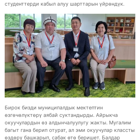
студенттерди кабыл алуу шарттарын үйрөндүк.
Бирок бизди муниципалдык мектептин
өзгөчөлүктөрү аябай суктандырды. Айрыкча
окуучулардын өз алдынчалуулугу жакты. Мугалим
багыт гана берип отурат, ал эми окуучулар классты
өздөрү башкарып, сабак өтө беришет. Балдар