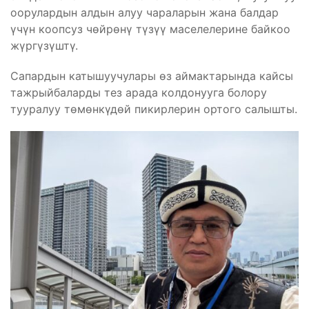
оорулардын алдын алуу чараларын жана балдар
үчүн коопсуз чөйрөнү түзүү маселелерине байкоо
жүргүзүштү.
Сапардын катышуучулары өз аймактарында кайсы
тажрыйбаларды тез арада колдонууга болору
тууралуу төмөнкүдөй пикирлерин ортого салышты.