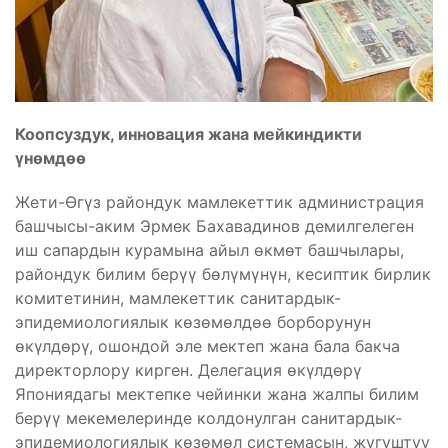
К
оопсуздук, инновация жана мейкиндикти
үнөмдөө
Жети-Өгүз райондук мамлекеттик администрация
башчысы-аким Эрмек Бахавадинов демилгелеген
иш сапардын курамына айыл өкмөт башчылары,
райондук билим берүү бөлүмүнүн, кесиптик бирлик
комитетинин, мамлекеттик санитардык-
эпидемиологиялык көзөмөлдөө борборунун
өкүлдөрү, ошондой эле мектеп жана бала бакча
директорлору кирген. Делегация өкүлдөрү
Япониядагы мектепке чейинки жана жалпы билим
берүү мекемелеринде колдонулган санитардык-
эпидемиологиялык көзөмөл системасын, жугуштуу