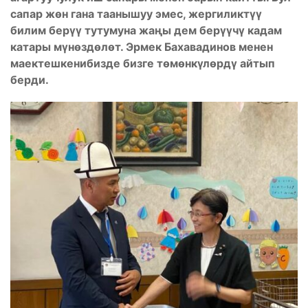
сапар жөн гана таанышуу эмес, жергиликтүү
билим берүү тутумуна жаңы дем берүүчү кадам
катары мүнөздөлөт.
Эрмек Бахавадинов менен
маектешкенибизде бизге төмөнкүлөрдү айтып
берди.