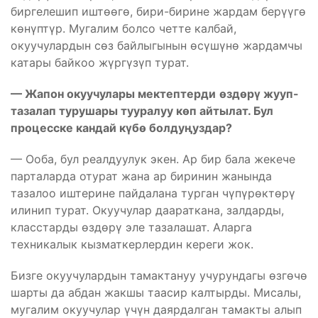
биргелешип иштөөгө, бири-бирине жардам берүүгө
көнүптүр. Мугалим болсо четте калбай,
окуучулардын сөз байлыгынын өсүшүнө жардамчы
катары байкоо жүргүзүп турат.
— Жапон
окуучулары
мектептер
д
и
өздөрү
жууп-
тазалап турушар
ы тууралуу көп айтылат. Бул
процесске кандай күбө болдуңуздар?
— Ооба, бул реалдуулук экен. Ар бир бала жекече
парталарда отурат жана ар биринин жанында
тазалоо иштерине пайдалана турган чүпүрөктөрү
илинип турат. Окуучулар даараткана, залдарды,
класстарды өздөрү эле тазалашат. Аларга
техникалык кызматкерлердин кереги жок.
Бизге окуучулардын тамактануу учурундагы өзгөчө
шарты да абдан жакшы таасир калтырды. Мисалы,
мугалим окуучулар үчүн даярдалган тамакты алып