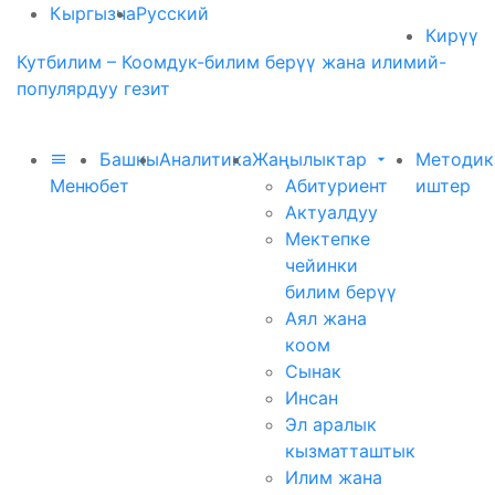
Кыргызча
Русский
Кирүү
Кутбилим – Коомдук-билим берүү жана илимий-
популярдуу гезит
Башкы
Аналитика
Жаңылыктар
Методик
Меню
бет
Абитуриент
иштер
Актуалдуу
Мектепке
чейинки
билим берүү
Аял жана
коом
Сынак
Инсан
Эл аралык
кызматташтык
Илим жана