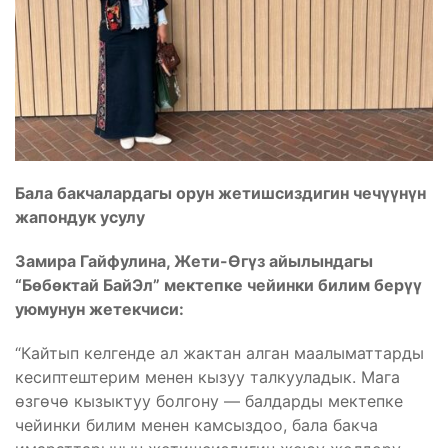
Бала бакчалардагы орун жетишсиздигин чечүүнүн
жапондук усулу
Замира Гайфулина, Жети-Өгүз айылындагы
“Бөбөктай БайЭл” мектепке чейинки билим берүү
уюмунун жетекчиси:
“Кайтып келгенде ал жактан алган маалыматтарды
кесиптештерим менен кызуу талкууладык. Мага
өзгөчө кызыктуу болгону — балдарды мектепке
чейинки билим менен камсыздоо, бала бакча