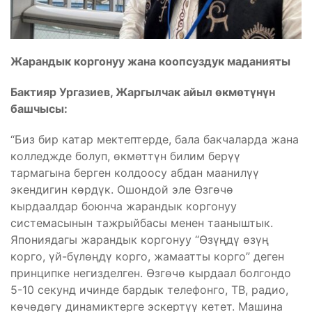
Жарандык коргонуу жана коопсуздук маданияты
Бактияр Ургазиев, Жаргылчак айыл өкмөтүнүн
башчысы:
“Биз бир катар мектептерде, бала бакчаларда жана
колледжде болуп, өкмөттүн билим берүү
тармагына берген колдоосу абдан маанилүү
экендигин көрдүк. Ошондой эле Өзгөчө
кырдаалдар боюнча жарандык коргонуу
системасынын тажрыйбасы менен тааныштык.
Япониядагы жарандык коргонуу “Өзүңдү өзүң
корго, үй-бүлөңдү корго, жамаатты корго” деген
принципке негизделген. Өзгөчө кырдаал болгондо
5-10 секунд ичинде бардык телефонго, ТВ, радио,
көчөдөгү динамиктерге эскертүү кетет. Машина