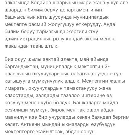
алкагында Кодайра шаарынын мэри жана ушул эле
шаардын билим берүү департаментинин
башчысынын катышуусунда муниципалдык
мектепте расмий жолугушуу өткөрүлдү. Анда
билим берүү тармагында жергиликтүү
администрациянын ролу кандай экени менен
жакындан тааныштык.
Биз окуу жылы аяктай электе, май айында
баргандыктан, муниципалдык мектептин 3-
классынын окуучуларынын сабагына түздөн-түз
катышууга мүмкүнчүлүк алдык. Мектептин жалпы
имараты, окуучулардын тамактануусу жана
класстарды, залдарды тазалоо иштерине өз
көзүбүз менен күбө болдук. Башкаларга майда
сезилиши мүмкүн, бирок мен так ошол абдан
маанилүү кээ бир учурларды кенен баяндап бергим
келет. Анткени мындай ыкмаларды өзүбүздүн
мектептерге жайылтсак, абдан сонун