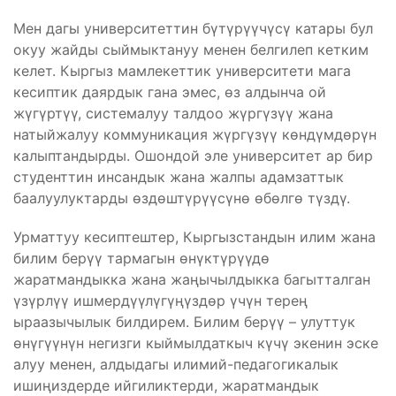
Мен дагы университеттин бүтүрүүчүсү катары бул
окуу жайды сыймыктануу менен белгилеп кетким
келет. Кыргыз мамлекеттик университети мага
кесиптик даярдык гана эмес, өз алдынча ой
жүгүртүү, системалуу талдоо жүргүзүү жана
натыйжалуу коммуникация жүргүзүү көндүмдөрүн
калыптандырды. Ошондой эле университет ар бир
студенттин инсандык жана жалпы адамзаттык
баалуулуктарды өздөштүрүүсүнө өбөлгө түздү.
Урматтуу кесиптештер, Кыргызстандын илим жана
билим берүү тармагын өнүктүрүүдө
жаратмандыкка жана жаңычылдыкка багытталган
үзүрлүү ишмердүүлүгүңүздөр үчүн терең
ыраазычылык билдирем. Билим берүү – улуттук
өнүгүүнүн негизги кыймылдаткыч күчү экенин эске
алуу менен, алдыдагы илимий-педагогикалык
ишиңиздерде ийгиликтерди, жаратмандык