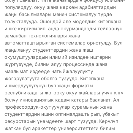
болуп саналат. Китепканалардын фондусу илимий-
популярдуу, окуу жана көркөм адабияттардын
жаңы басылмалары менен системалуу түрдө
толукталууда. Ошондой эле моделдик китепкана
ишке киргизилип, анда окурмандарды тейлөөнүн
заманбап технологиялары жана
автоматташтырылган системалар орнотулду. Бул
жаңылануу студенттердин жана жаш
окумуштуулардын илимий изилдөө иштерин
жүргүзүүдө, билим алуу процессинде жана
маалымат издөөдө натыйжалуулукту
жогорулатууга өбөлгө түзүүдө. Китепкана
ишмердүүлүгүнүн бул жаңы форматы
республикадагы жогорку окуу жайлары үчүн үлгү
болчу инновациялык кадам катары бааланат. Ал
профессордук-окутуучулар курамынын жана
студенттердин ишин оптималдаштырып, убакыт
ресурстарын үнөмдөөгө шарт түзүүдө. Көрүлүп
жаткан бул аракеттер университеттеги билим