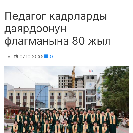
Педагог кадрларды
даярдоонун
флагманына 80 жыл
07.10.2025
0