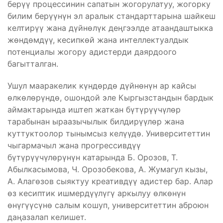
берүү процессинин сапатын жогорулатуу, жогорку
билим берүүнүн эл аралык стандарттарына шайкеш
келтирүү жана дүйнөлүк деңгээлде атаандаштыкка
жөндөмдүү, кесипкөй жана интеллектуалдык
потенциалы жогору адистерди даярдоого
багытталган.
Ушул мааракелик күндөрдө дүйнөнүн ар кайсы
өлкөлөрүндө, ошондой эле Кыргызстандын бардык
аймактарында иштеп жаткан бүтүрүүчүлөр
тарабынан ыраазычылык билдирүүлөр жана
куттуктоолор тынымсыз келүүдө. Университеттин
чыгармачыл жана прогрессивдүү
бүтүрүүчүлөрүнүн катарында Б. Орозов, Т.
Абылкасымова, Ч. Орозобекова, А. Жумагул кызы,
А. Алагөзов сыяктуу креативдүү адистер бар. Алар
өз кесиптик ишмердүүлүгү аркылуу өлкөнүн
өнүгүүсүнө салым кошуп, университеттин аброюн
даңазалап келишет.