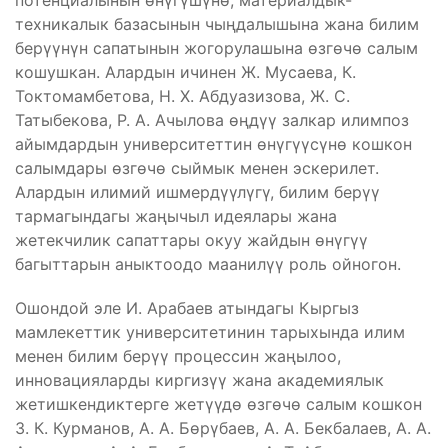
потенциалынын өнүгүшүнө, материалдык-
техникалык базасынын чыңдалышына жана билим
берүүнүн сапатынын жогорулашына өзгөчө салым
кошушкан. Алардын ичинен Ж. Мусаева, К.
Токтомамбетова, Н. Х. Абдуазизова, Ж. С.
Татыбекова, Р. А. Ачылова өңдүү залкар илимпоз
айымдардын университеттин өнүгүүсүнө кошкон
салымдары өзгөчө сыймык менен эскерилет.
Алардын илимий ишмердүүлүгү, билим берүү
тармагындагы жаңычыл идеялары жана
жетекчилик сапаттары окуу жайдын өнүгүү
багыттарын аныктоодо маанилүү роль ойногон.
Ошондой эле И. Арабаев атындагы Кыргыз
мамлекеттик университетинин тарыхында илим
менен билим берүү процессин жаңылоо,
инновацияларды киргизүү жана академиялык
жетишкендиктерге жетүүдө өзгөчө салым кошкон
З. К. Курманов, А. А. Бөрүбаев, А. А. Бекбалаев, А. А.