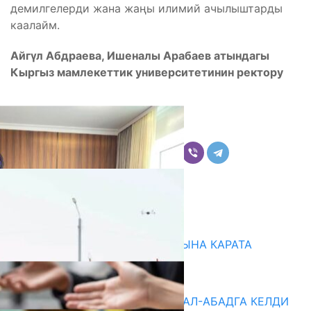
демилгелерди жана жаңы илимий ачылыштарды
каалайм.
Айгүл Абдраева, Ишеналы Арабаев атындагы
Кыргыз мамлекеттик университетинин ректору
Бөлүшүү
Комментарийлер
Акыркы жаңылыктар
НАРЫНДА ЖАҢЫ ОКУУ ЖЫЛЫНА КАРАТА
ДАЯРДЫКТАР ТАЛКУУЛАНДЫ
07.08.2026
«БИРИМДИК КЕРБЕНИ» ЖАЛАЛ-АБАДГА КЕЛДИ