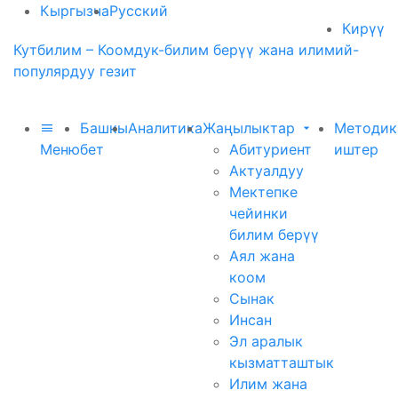
Кыргызча
Русский
Кирүү
Кутбилим – Коомдук-билим берүү жана илимий-
популярдуу гезит
Башкы
Аналитика
Жаңылыктар
Методик
Меню
бет
Абитуриент
иштер
Актуалдуу
Мектепке
чейинки
билим берүү
Аял жана
коом
Сынак
Инсан
Эл аралык
кызматташтык
Илим жана