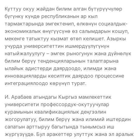
Куттуу окуу жайдан билим алган бүтүрүүчүлөр
бүгүнкү күндө республиканын ар кыл
тармактарында эмгектенип, өлкөнүн социалдык-
экономикалык өнүгүүсүнө өз салымдарын кошуп,
мекенге татыктуу кызмат өтөп келишет. Азыркы
учурда университеттин ишмердүүлүгүнүн
натыйжалуулугу – эмгек рыногунун жана дүйнөлүк
билим берүү тенденцияларынын талаптарына
ылайык адистерди даярдоодо, илимди жана
инновацияларды кесиптик даярдоо процессине
интеграциялоодо көрүнүп турат.
И. Арабаев атындагы Кыргыз мамлекеттик
университети профессордук-окутуучулар
курамынын квалификациялык деңгээлин
жогорулатуу, билим берүү жана илимий иштердин
сапатын арттыруу багытында тынымсыз иш
жүргүзүүдө. Бул аракеттер улуттук жана эл аралык