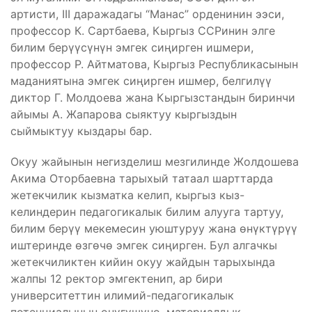
артисти, III даражадагы “Манас” орденинин ээси,
профессор К. Сартбаева, Кыргыз ССРинин элге
билим берүүсүнүн эмгек сиңирген ишмери,
профессор Р. Айтматова, Кыргыз Республикасынын
маданиятына эмгек сиңирген ишмер, белгилүү
диктор Г. Молдоева жана Кыргызстандын биринчи
айымы А. Жапарова сыяктуу кыргыздын
сыймыктуу кыздары бар.
Окуу жайынын негизделиш мезгилинде Жолдошева
Акима Оторбаевна тарыхый татаал шарттарда
жетекчилик кызматка келип, кыргыз кыз-
келиндерин педагогикалык билим алууга тартуу,
билим берүү мекемесин уюштуруу жана өнүктүрүү
иштеринде өзгөчө эмгек сиңирген. Бул алгачкы
жетекчиликтен кийин окуу жайдын тарыхында
жалпы 12 ректор эмгектенип, ар бири
университеттин илимий-педагогикалык