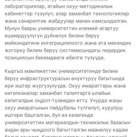
лабораториялар, атайын окуу-методикалык
кабинеттер түзүлүп, алар заманбап технологиялар
жана санариптик жабдуулар менен камсыздалган.
Мунун баары университеттин илимий-агартуу
ишмердүүлүгүн дүйнөлүк билим берүү
мейкиндигине интеграциялоого жана ата мекендик
жогорку билим берүү системасындагы лидердик
позициясын бекемдөөгө өбөлгө түзүүдө.
Кыргыз мамлекеттик университетинде билим
берүү инфраструктурасын өнүктүрүү багытында
ири иштер жүргүзүлүүдө. Окуу имараттары жана
китепканалар заманбап талаптарга ылайык
капиталдык оңдоп-түзөөдөн өттү. Учурда жаңы
окуу имаратынын пайдубалы түптөлүп, курулуш
иштери башталган, бул өз кезегинде
университеттин материалдык-техникалык базасын
андан ары чыңдоого багытталган маанилүү кадам