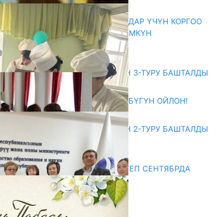
07.08.2026
КОРРУПЦИЯНЫ КАБАРЛАГАНДАР ҮЧҮН КОРГОО
ЧАРАЛАРЫ КҮЧӨТҮЛҮШҮ МҮМКҮН
07.08.2026
Абитуриент
ЖОЖДОРГО КАБЫЛ АЛУУНУН 3-ТУРУ БАШТАЛДЫ
27.07.2026
ӨЗҮҢДҮН КЕЛЕЧЕГИҢ ҮЧҮН БҮГҮН ОЙЛОН!
20.07.2026
ЖОЖДОРГО КАБЫЛ АЛУУНУН 2-ТУРУ БАШТАЛДЫ
20.07.2026
Медиа
СУЗАКТА 750 ОРУНДУУ МЕКТЕП СЕНТЯБРДА
ПАЙДАЛАНУУГА БЕРИЛЕТ
07.08.2025
Улуу Жеңиштин жандуу сөзү