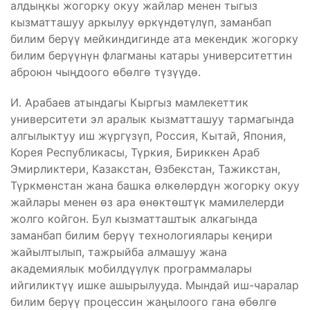
алдыңкы жогорку окуу жайлар менен тыгыз
кызматташуу аркылуу өркүндөтүлүп, заманбап
билим берүү мейкиндигинде ата мекендик жогорку
билим берүүнүн флагманы катары университеттин
аброюн чыңдоого өбөлгө түзүүдө.
И. Арабаев атындагы Кыргыз мамлекеттик
университети эл аралык кызматташуу тармагында
алгылыктуу иш жүргүзүп, Россия, Кытай, Япония,
Корея Республикасы, Түркия, Бириккен Араб
Эмирликтери, Казакстан, Өзбекстан, Тажикстан,
Түркмөнстан жана башка өлкөлөрдүн жогорку окуу
жайлары менен өз ара өнөктөштүк мамилелерди
жолго койгон. Бул кызматташтык алкагында
заманбап билим берүү технологиялары кеңири
жайылтылып, тажрыйба алмашуу жана
академиялык мобилдүүлүк программалары
ийгиликтүү ишке ашырылууда. Мындай иш-чаралар
билим берүү процессин жаңылоого гана өбөлгө