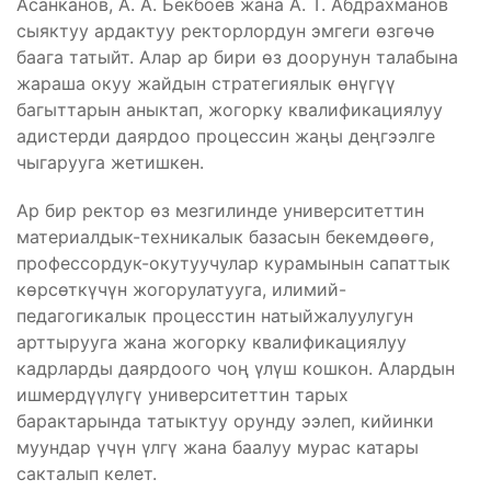
Асанканов, А. А. Бекбоев жана А. Т. Абдрахманов
сыяктуу ардактуу ректорлордун эмгеги өзгөчө
баага татыйт. Алар ар бири өз доорунун талабына
жараша окуу жайдын стратегиялык өнүгүү
багыттарын аныктап, жогорку квалификациялуу
адистерди даярдоо процессин жаңы деңгээлге
чыгарууга жетишкен.
Ар бир ректор өз мезгилинде университеттин
материалдык-техникалык базасын бекемдөөгө,
профессордук-окутуучулар курамынын сапаттык
көрсөткүчүн жогорулатууга, илимий-
педагогикалык процесстин натыйжалуулугун
арттырууга жана жогорку квалификациялуу
кадрларды даярдоого чоң үлүш кошкон. Алардын
ишмердүүлүгү университеттин тарых
барактарында татыктуу орунду ээлеп, кийинки
муундар үчүн үлгү жана баалуу мурас катары
сакталып келет.