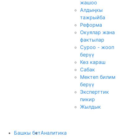
жашоо
Алдыңкы
тажрыйба
Реформа
Окуялар жана
фактылар
Суроо - жооп
берүү
Көз караш
Сабак
Мектеп билим
берүү
Эксперттик
пикир
Жылдык
Башкы бет
Аналитика