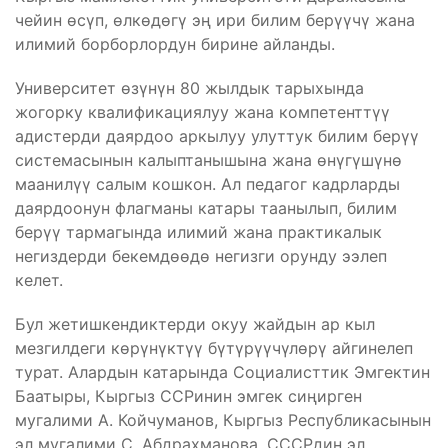
чейин өсүп, өлкөдөгү эң ири билим берүүчү жана
илимий борборлордун бирине айланды.
Университет өзүнүн 80 жылдык тарыхында
жогорку квалификациялуу жана компетенттүү
адистерди даярдоо аркылуу улуттук билим берүү
системасынын калыптанышына жана өнүгүшүнө
маанилүү салым кошкон. Ал педагог кадрларды
даярдоонун флагманы катары таанылып, билим
берүү тармагында илимий жана практикалык
негиздерди бекемдөөдө негизги орунду ээлеп
келет.
Бул жетишкендиктерди окуу жайдын ар кыл
мезгилдеги көрүнүктүү бүтүрүүчүлөрү айгинелеп
турат. Алардын катарында Социалисттик Эмгектин
Баатыры, Кыргыз ССРинин эмгек сиңирген
мугалими А. Койчуманов, Кыргыз Республикасынын
эл мугалими С. Абдрахманова, СССРдин эл