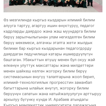
Өз мезгилинде кыргыз кыздарын илимий билим
алууга тартуу, агартуу ишин өнүктүрүү, педагог
кадрларды даярдоо жана жаш муундарга билим
берүү зарылчылыгынан улам негизделген билим
берүү мекемеси, алгачкы этапта жети жылдык
билими бар кыргыз кыздарынан педагогдорду
даярдаган педучилище катары ишмердүүлүгүн
баштаган. Убакыттын өтүшү менен бул окуу жай
өлкөнүн улуттук максаттары жана милдеттери
менен шайкеш келген жогорку билим берүү
системасынын өнүгүү талаптарына жооп берип,
илимий-технологиялык прогресстин заманбап
багыттарына ылайык өнүгүп, жогорку билим
берүүнүн сапатын жана натыйжалуулугун арттыруу
аркылуу бүгүнкү күндө И. Арабаев атындагы
Кыргыз мамлекеттик университети даражасына