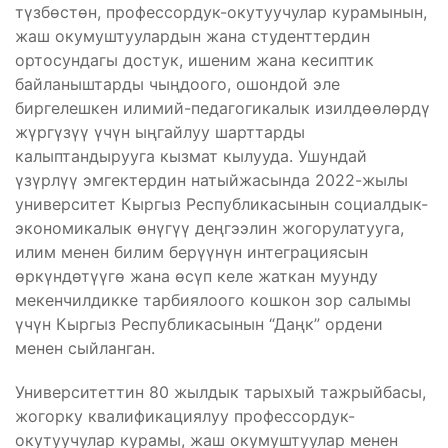
түзбөстөн, профессордук-окутуучулар курамынын,
жаш окумуштуулардын жана студенттердин
ортосундагы достук, ишеним жана кесиптик
байланыштарды чыңдоого, ошондой эле
биргелешкен илимий-педагогикалык изилдөөлөрдү
жүргүзүү үчүн ыңгайлуу шарттарды
калыптандырууга кызмат кылууда. Ушундай
үзүрлүү эмгектердин натыйжасында 2022-жылы
университет Кыргыз Республикасынын социалдык-
экономикалык өнүгүү деңгээлин жогорулатууга,
илим менен билим берүүнүн интеграциясын
өркүндөтүүгө жана өсүп келе жаткан муунду
мекенчилдикке тарбиялоого кошкон зор салымы
үчүн Кыргыз Республикасынын “Даңк” ордени
менен сыйланган.
Университеттин 80 жылдык тарыхый тажрыйбасы,
жогорку квалификациялуу профессордук-
окутуучулар курамы, жаш окумуштуулар менен