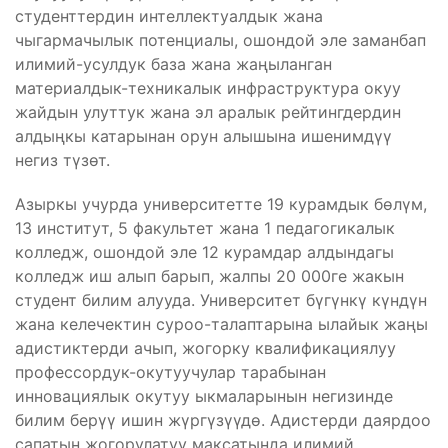
студенттердин интеллектуалдык жана
чыгармачылык потенциалы, ошондой эле заманбап
илимий-усулдук база жана жаңыланган
материалдык-техникалык инфраструктура окуу
жайдын улуттук жана эл аралык рейтингдердин
алдыңкы катарынан орун алышына ишенимдүү
негиз түзөт.
Азыркы учурда университетте 19 курамдык бөлүм,
13 институт, 5 факультет жана 1 педагогикалык
колледж, ошондой эле 12 курамдар алдындагы
колледж иш алып барып, жалпы 20 000ге жакын
студент билим алууда. Университет бүгүнкү күндүн
жана келечектин суроо-талаптарына ылайык жаңы
адистиктерди ачып, жогорку квалификациялуу
профессордук-окутуучулар тарабынан
инновациялык окутуу ыкмаларынын негизинде
билим берүү ишин жүргүзүүдө. Адистерди даярдоо
сапатын жогорулатуу максатында илимий