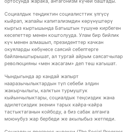
ортосунда жарака, антагонизм күчөй баштады.
Социалдык теңдиктин социалисттик үлгүсү
кыйрап, жапайы капитализмдин көрүнүштөрү
кыргыз кыртышында Батыштын түшүнө кирбеген
кесепеттер менен коштолууда. Улам бир бийлик
күч менен алмашып, президенттер качкан
окуяларды көбүнесе саясий себептерге
байланыштырышат, ал тургай айрым саясатчылар
революцияны «мен жасагам» деп төш кагышат.
Чындыгында ар кандай жапырт
нааразычылыктардын түп себеби элдин
жакырчылыгы, калктын турмуштук
кыйынчылыктары, социалдык теңсиздик жана
адилетсиздик экенин тарых кайра-кайра
тастыктаганын койбоду, а биз сабак алганга
моюнубуз жар бербеди же акылыбыз жетпеди.
Социалдык прогресс индекси (The Social Progress