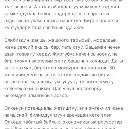
турган кези. Ал тургай кубаттуу мамлекеттердин
камкордугуна бөлөнгөндөрү деле өз аракети
аздыгынан улам алдыга озбоптур. Бирок аракети
күчтүүлөрү гана сап башында экен.
Элибиздин жакшы жашоого тарыхый, моралдык
жана саясий акысы бар, татыктуу. Башынан нечен
азап-тозокту көрдү. Журтубуз нечен сыноону, не
бир түркүн экспериментти башынан кечирди. Дагы
элге рахмат, биротоло мөгдүрөп калган жок. 30
жыл ичиндеги негизги жетишкендиктин бири –
алган сабагы, алдыга умтулуусу, өчпөгөн үмүтү,
келечекке ишеними. Дал ушул нерселерди
бекемдеп алмагыбыз абзел.
Өлкөнүн потенциалы жетиштүү, эли эмгекчил жана
намыскөй, билимдүү муун аренадан кете элек.
Өлкөдө табигый байлык, экономикалык ресурстар
жан башына ченесе калкынын саны бизден алда-