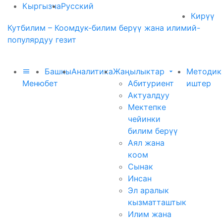
Кыргызча
Русский
Кирүү
Кутбилим – Коомдук-билим берүү жана илимий-
популярдуу гезит
Башкы
Аналитика
Жаңылыктар
Методик
Меню
бет
Абитуриент
иштер
Актуалдуу
Мектепке
чейинки
билим берүү
Аял жана
коом
Сынак
Инсан
Эл аралык
кызматташтык
Илим жана