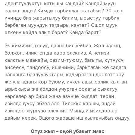
иденттүүлүктүн катышы кандай? Кандай муун
калыптанды? Кимди тарбиялап жатабыз? 30 жыл
ичинде биз жарытылуу билим, ырыстуу тарбия
бербеген муундун тагдыры кантет? Ошол муун
өлкөнү кайда алып барат? Кайда барат?
Эч кимибиз толук, даана билбейбиз. Жол чалып,
болжоп, иликтеп да көрө элекпиз. А негизи
калктын маанайы, сезим-туюму, багыты, күтүүсү,
эңсөөсү, тандоосу, ишеними, барктаган же садага
чапканга баалуулуктары, кадырлаган дөөлөттөрү
же улагадагы көр буюму, ичкен ашы, ээлик кылган
ырыскысы же колдон учурган оокаты сыяктуу
нерселер ар бири жана өзүнчө кылдат, терең
изилденүүсү абзел эле. Тилекке каршы, андай
изилдөө жүргүзө элекпиз. Мындай изилдөө ар
дайым керек. Ошого жараша иш кылганыбыз оңдуу.
Отуз жыл – оңой убакыт эмес