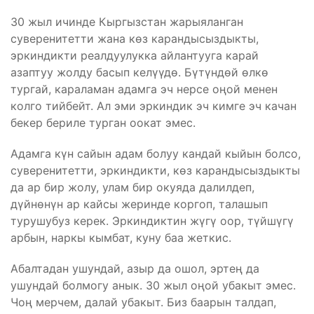
30 жыл ичинде Кыргызстан жарыяланган
суверенитетти жана көз карандысыздыкты,
эркиндикти реалдуулукка айлантууга карай
азаптуу жолду басып келүүдө. Бүтүндөй өлкө
тургай, караламан адамга эч нерсе оңой менен
колго тийбейт. Ал эми эркиндик эч кимге эч качан
бекер бериле турган оокат эмес.
Адамга күн сайын адам болуу кандай кыйын болсо,
суверенитетти, эркиндикти, көз карандысыздыкты
да ар бир жолу, улам бир окуяда далилдеп,
дүйнөнүн ар кайсы жеринде коргоп, талашып
турушубуз керек. Эркиндиктин жүгү оор, түйшүгү
арбын, наркы кымбат, куну баа жеткис.
Абалтадан ушундай, азыр да ошол, эртең да
ушундай болмогу анык. 30 жыл оңой убакыт эмес.
Чоң мерчем, далай убакыт. Биз баарын талдап,