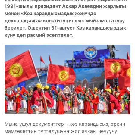
1991-жылы президент Аскар Акаевдин жарлыгы
менен «Көз карандысыздык жөнүндө
декларацияга» конституциялык мыйзам статусу
берилет. Ошентип 31-август Көз карандысыздык
күнү деп расмий эсептелет.
Мына ушул документтер – көз карандысыз, эркин
мамлекеттин түптөлүшүнө жол ачкан, чечүүчү