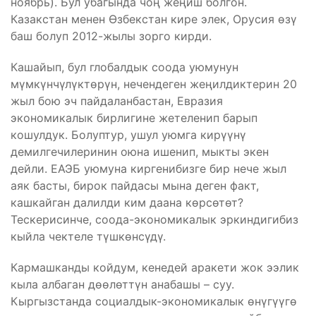
ноябрь). Бул убагында чоң жеңиш болгон.
Казакстан менен Өзбекстан кире элек, Орусия өзү
баш болуп 2012-жылы зорго кирди.
Кашайып, бул глобалдык соода уюмунун
мүмкүнчүлүктөрүн, нечендеген жеңилдиктерин 20
жыл бою эч пайдаланбастан, Евразия
экономикалык бирлигине жетеленип барып
кошулдук. Болуптур, ушул уюмга кирүүнү
демилгечилеринин оюна ишенип, мыкты экен
дейли. ЕАЭБ уюмуна киргенибизге бир нече жыл
аяк басты, бирок пайдасы мына деген факт,
кашкайган далилди ким даана көрсөтөт?
Тескерисинче, соода-экономикалык эркиндигибиз
кыйла чектеле түшкөнсүдү.
Кармашканды койдум, кенедей аракети жок ээлик
кыла албаган дөөлөттүн анабашы – суу.
Кыргызстанда социалдык-экономикалык өнүгүүгө