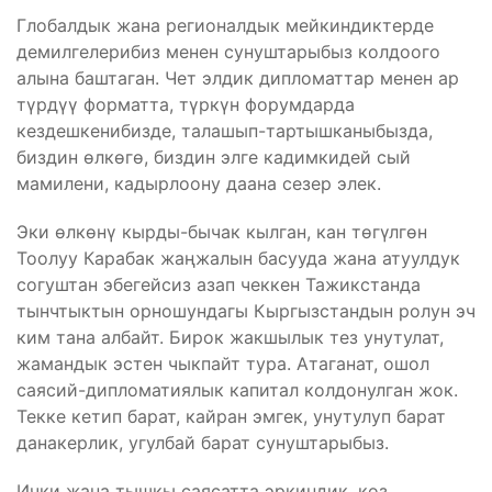
Глобалдык жана регионалдык мейкиндиктерде
демилгелерибиз менен сунуштарыбыз колдоого
алына баштаган. Чет элдик дипломаттар менен ар
түрдүү форматта, түркүн форумдарда
кездешкенибизде, талашып-тартышканыбызда,
биздин өлкөгө, биздин элге кадимкидей сый
мамилени, кадырлоону даана сезер элек.
Эки өлкөнү кырды-бычак кылган, кан төгүлгөн
Тоолуу Карабак жаңжалын басууда жана атуулдук
согуштан эбегейсиз азап чеккен Тажикстанда
тынчтыктын орношундагы Кыргызстандын ролун эч
ким тана албайт. Бирок жакшылык тез унутулат,
жамандык эстен чыкпайт тура. Атаганат, ошол
саясий-дипломатиялык капитал колдонулган жок.
Текке кетип барат, кайран эмгек, унутулуп барат
данакерлик, угулбай барат сунуштарыбыз.
Ички жана тышкы саясатта эркиндик, көз