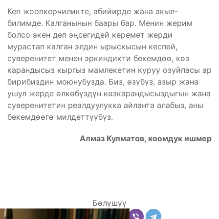
Кеп жоопкерчиликте, абийирде жана акыл-
билимде. Калганынын баары бар. Менин жерим
болсо экен деп эңсегидей керемет жерди
мурастап калган элдин ырыскысын кеспей,
суверенитет менен эркиндикти бекемдөө, көз
карандысыз кыргыз мамлекетин куруу озуйпасы ар
бирибиздин моюнубузда. Биз, өзүбүз, азыр жана
ушул жерде өлкөбүздүн көзкарандысыздыгын жана
суверенитетин реалдуулукка айланта алабыз, аны
бекемдөөгө милдеттүүбүз.
Алмаз Кулматов, коомдук ишмер
Бөлүшүү