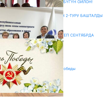
ӨЗҮҢДҮН КЕЛЕЧЕГИҢ ҮЧҮН БҮГҮН ОЙЛОН!
20.07.2026
ЖОЖДОРГО КАБЫЛ АЛУУНУН 2-ТУРУ БАШТАЛДЫ
20.07.2026
Медиа
СУЗАКТА 750 ОРУНДУУ МЕКТЕП СЕНТЯБРДА
ПАЙДАЛАНУУГА БЕРИЛЕТ
07.08.2025
Улуу Жеңиштин жандуу сөзү
29.04.2025
Награды в преддверии Дня Победы
29.04.2025