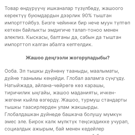
Товар өндүрүүчү ишканалар түзүлбөдү, жашоого
керектүү буюмдардын дээрлик 90% тыштан
импорттойбуз. Бизге чейинки бир нече муун түптөп
кеткен байлыкты эмдигиче талап-тоноо менен
алекпиз. Кыскасы, балтаны да, сабын да тыштан
импорттоп калган абалга кептелдик.
Жашоо деңгээли жогоруладыбы?
Ооба. Эл тышкы дүйнөнү тааныды, маалыматы,
дүйнө таанымы кеңейди. Глобал ааламга сүңгүдү.
Натыйжада, айлана-чөйрөгө көз карашы,
тиричилик ыңгайы, жашоо маданияты, ичкен-
жегени кыйла өзгөрдү. Жашоо, турмуш стандарты
тышкы таасирлерден улам жакшырды.
Глобалдашкан дүйнөдө башкача болушу мүмкүн
эмес эле. Бирок калк мүлктүк теңсиздикке учурап,
социалдык ажырым, бай менен кедейлер