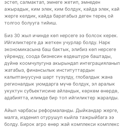
эстеп, салмактап, эмнеге жетип, эмнеден
ажырадык, ким элек, ким болдук, кайда элек, кай
жерге келдик, кайда баратабыз деген терең ой
толгоо болууга тийиш.
Биз 30 жыл ичинде көп нерсеге ээ болсок керек.
Ийгиликтерге да жеткен учурлар болду. Нарк
экономикасына баш бактык, элибиз көп нерсеге
үйрөндү, соода бизнесин өздөштүрө баштады,
дүйнө коомчулугуна акырындап интеграцияланып
жатабыз, финансылык институттардын
калыптануусуна шарт түзүлдү, глобалдык жана
регионалдык уюмдарга мүчө болдук, эл аралык
укуктун субъектисине айландык, көркөм өнөрдө,
адабиятта, илимде бир топ ийгиликтер жаралды.
Айыл чарбасы реформаланды. Дыйкандар жерге,
малга, изденип отурушуп кыйла тажрыйбага ээ
болду. Бирок агро өнөр жай комплекси комплекс