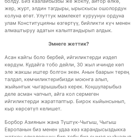
болду. Биз каалайбызбы же жокпу, айтор өлкө,
жер, журт, элдин тагдыры, ырыскысы ошолордун
колуна өтөт. Улуттук мамлекет куруунун ордуна
улам Конституцияны өзгөртүү, бийликти күч менен
алмаштыруу адатын калыптандырып алдык.
Эмнеге жеттик?
Асан кайгы боло бербей, ийгиликтерди издеп
көрдүм. Кудайга тобо дейли, 30 жыл ичинде көп
эле жакшы иштер болгон экен. Анын баарын терең
талдап, кемчиликтерибизди моюнга алып,
жыйынтык чыгарышыбыз керек. Коңшуларыбыз
деле асман чапчып, айга кол сермеген
ийгиликтерди жаратпаптыр. Бирок кыйынсынып,
кыр көрсөтүп келишет.
Борбор Азиянын жана Түштүк-Чыгыш, Чыгыш
Европанын биз менен удаа көз карандысыздыкка
жеткен өлкөлөрүнүн бир тобу биз сымал кыйналып