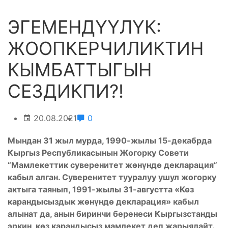
ЭГЕМЕНДҮҮЛҮК:
ЖООПКЕРЧИЛИКТИН
КЫМБАТТЫГЫН
СЕЗДИКПИ?!
20.08.2021
0
Мындан 31 жыл мурда, 1990-жылы 15-декабрда
Кыргыз Республикасынын Жогорку Совети
“Мамлекеттик суверенитет жөнүндө декларация”
кабыл алган. Суверенитет тууралуу ушул жогорку
актыга таянып, 1991-жылы 31-августта «Көз
карандысыздык жөнүндө декларация» кабыл
алынат да, анын биринчи беренеси Кыргызстанды
эркин, көз карандысыз мамлекет деп жарыялайт.