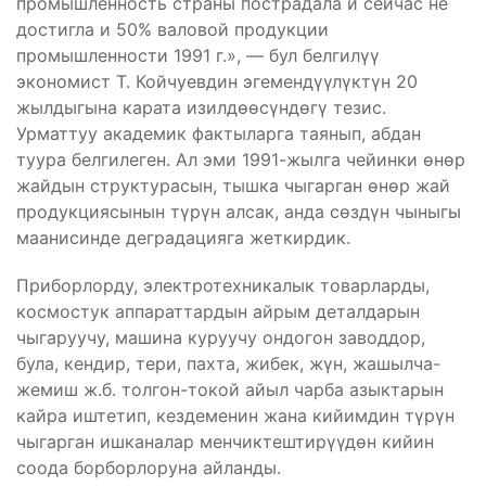
промышленность страны пострадала и сейчас не
достигла и 50% валовой продукции
промышленности 1991 г.», — бул белгилүү
экономист Т. Койчуевдин эгемендүүлүктүн 20
жылдыгына карата изилдөөсүндөгү тезис.
Урматтуу академик фактыларга таянып, абдан
туура белгилеген. Ал эми 1991-жылга чейинки өнөр
жайдын структурасын, тышка чыгарган өнөр жай
продукциясынын түрүн алсак, анда сөздүн чыныгы
маанисинде деградацияга жеткирдик.
Приборлорду, электротехникалык товарларды,
космостук аппараттардын айрым деталдарын
чыгаруучу, машина куруучу ондогон заводдор,
була, кендир, тери, пахта, жибек, жүн, жашылча-
жемиш ж.б. толгон-токой айыл чарба азыктарын
кайра иштетип, кездеменин жана кийимдин түрүн
чыгарган ишканалар менчиктештирүүдөн кийин
соода борборлоруна айланды.