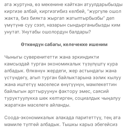
ата журтуна, өз мекенине кайткан атуулдарыбызды
киргизе албай, киргизгибиз келбей, “жүргүлө ошол
жакта, биз биякта жыргап жатыптырбызбы” деп
үмүтүнө суу сээп, назарын сындырганыбызды ким
унутат. Унутабы ошолордун балдары?
Өткөндүн сабагы, келечекке ишеним
Чыныгы суверенитетти жана эркиндикти
камсыздай турган экономикалык түзүлүштү кура
албадык. Өлкөнүн жердеги, жер астындагы жана
үстүндөгү, агып турган байлыктарына ээлик кылуу
жана иштетүү маселеси өнүгүүнүн, мамлекеттин
байлыгын арттыруунун фактору эмес, саясий
туруктуулукка шек келтирген, социалдык чыңалуу
жараткан маселеге айланды.
Соода-экономикалык алакада паритеттүү, тең ата
мамиле түптөй албадык. Тышкы карыз эбегейсиз