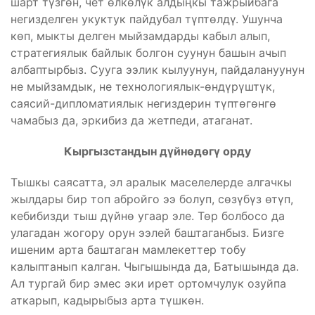
шарт түзгөн, чет өлкөлүк алдыңкы тажрыйбага
негизделген укуктук пайдубал түптөлдү. Ушунча
көп, мыкты делген мыйзамдарды кабыл алып,
стратегиялык байлык болгон суунун башын ачып
албаптырбыз. Сууга ээлик кылуунун, пайдалануунун
не мыйзамдык, не технологиялык-өндүрүштүк,
саясий-дипломатиялык негиздерин түптөгөнгө
чамабыз да, эркибиз да жетпеди, атаганат.
Кыргызстандын дүйнөдөгү орду
Тышкы саясатта, эл аралык маселелерде алгачкы
жылдары бир топ абройго ээ болуп, сөзүбүз өтүп,
кебибизди тыш дүйнө угаар эле. Төр болбосо да
улагадан жогору орун ээлей баштаганбыз. Бизге
ишеним арта баштаган мамлекеттер тобу
калыптанып калган. Чыгышында да, Батышында да.
Ал тургай бир эмес эки ирет ортомчулук озуйпа
аткарып, кадырыбыз арта түшкөн.