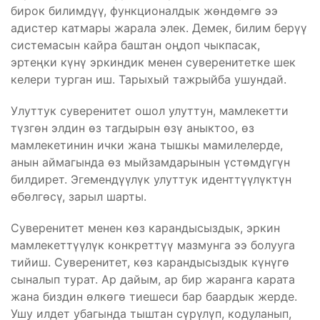
бирок билимдүү, функционалдык жөндөмгө ээ
адистер катмары жарала элек. Демек, билим берүү
системасын кайра баштан оңдоп чыкпасак,
эртеңки күнү эркиндик менен суверенитетке шек
келери турган иш. Тарыхый тажрыйба ушундай.
Улуттук суверенитет ошол улуттун, мамлекетти
түзгөн элдин өз тагдырын өзү аныктоо, өз
мамлекетинин ички жана тышкы мамилелерде,
анын аймагында өз мыйзамдарынын үстөмдүгүн
билдирет. Эгемендүүлүк улуттук иденттүүлүктүн
өбөлгөсү, зарыл шарты.
Суверенитет менен көз карандысыздык, эркин
мамлекеттүүлүк конкреттүү мазмунга ээ болууга
тийиш. Суверенитет, көз карандысыздык күнүгө
сыналып турат. Ар дайым, ар бир жаранга карата
жана биздин өлкөгө тиешеси бар баардык жерде.
Ушу илдет убагында тыштан сүрүлүп, кодуланып,