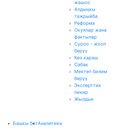
жашоо
Алдыңкы
тажрыйба
Реформа
Окуялар жана
фактылар
Суроо - жооп
берүү
Көз караш
Сабак
Мектеп билим
берүү
Эксперттик
пикир
Жылдык
Башкы бет
Аналитика