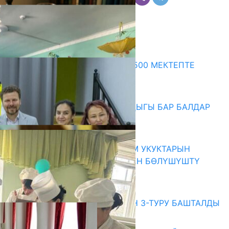
Комментарийлер
Акыркы жаңылыктар
ПРЕЗИДЕНТТИН ЖАРЛЫГЫ: 500 МЕКТЕПТЕ
ШАХМАТ ИЙРИМИ АЧЫЛАТ
06.08.2026
СҮЛҮКТҮ: ӨЗГӨЧӨ МУКТАЖДЫГЫ БАР БАЛДАР
ҮЧҮН БОРБОР АЧЫЛДЫ
06.08.2026
КЫРГЫЗ ЭКСПЕРТТЕРИ АДАМ УКУКТАРЫН
ОКУТУУ ТАЖРЫЙБАСЫ МЕНЕН БӨЛҮШҮШТҮ
06.08.2026
Абитуриент
ЖОЖДОРГО КАБЫЛ АЛУУНУН 3-ТУРУ БАШТАЛДЫ
27.07.2026