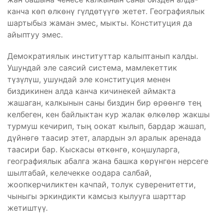
канча көп өлкөнү гүлдөтүүгө жетет. Географиялык
шартыбыз жаман эмес, мыкты. Конституция да
айыптуу эмес.
Демократиялык институттар калыптанып калды.
Ушундай эле саясий система, мамлекеттик
түзүлүш, ушундай эле конституция менен
биздикинен алда канча кичинекей аймакта
жашаган, калкынын саны биздин бир өрөөнгө тең
келбеген, кен байлыктан кур жалак өлкөлөр жакшы
турмуш кечирип, тың оокат кылып, бардар жашап,
дүйнөгө таасир этет, алардын эл аралык аренада
таасири бар. Кыскасы өткөнгө, коңшуларга,
географиялык абалга жана башка көрүнгөн нерсеге
шылтабай, келечекке оодара салбай,
жоопкерчиликтен качпай, толук суверенитетти,
чыныгы эркиндикти камсыз кылууга шарттар
жетиштүү.