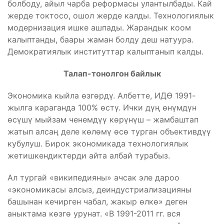
болбоду, айыл чарба реформасы улантылбады. Кай
жерде токтосо, ошол жерде калды. Технологиялык
модернизация ишке ашпады. Жарандык коом
калыптанды, баары жаман болду деш натуура.
Демократиялык институттар калыптанып калды.
Талап-тонолгон байлык
Экономика кыйла өзгөрдү. Албетте, ИДӨ 1991-
жылга караганда 100% өстү. Ички дүң өнүмдүн
өсүшү мыйзам ченемдүү көрүнүш – жамбаштап
жатып алсаң деле көлөмү өсө турган объективдүү
кубулуш. Бирок экономикада технологиялык
жетишкендиктерди айта албай турабыз.
Ал тургай «википедияны» ачсак эле дароо
«экономикасы алсыз, деиндустриализацияны
башынан кечирген чабал, жакыр өлкө» деген
аныктама көзгө урунат. «В 1991-2011 гг. вся