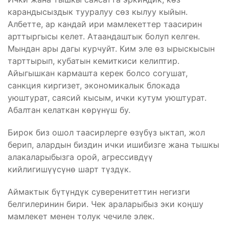
карандысыздык тууралуу сөз кылуу кыйын.
Албетте, ар кандай ири мамлекеттер таасирин
арттыргысы келет. Атаандаштык болуп келген.
Мындан ары дагы курчуйт. Ким эле өз ырыскысын
тарттырып, кубатын кемиткиси келиптир.
Айыгышкан кармашта керек болсо согушат,
санкция киргизет, экономикалык блокада
уюштурат, саясий кысым, ички кутум уюштурат.
Абалтан келаткан көрүнүш бу.
Бирок биз ошол таасирлерге өзүбүз ыктап, жол
берип, алардын биздин ички ишибизге жана тышкы
алакаларыбызга орой, агрессивдүү
кийлигишүүсүнө шарт түздүк.
Аймактык бүтүндүк суверенитеттин негизги
белгилеринин бири. Чек араларыбыз эки коңшу
мамлекет менен толук чечиле элек.