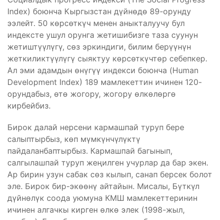
Index) боюнча Кыргызстан дүйнөдө 89-орунду
ээлейт. 50 көрсөткүч менен аныкталуучу бул
индексте ушул орунга жетишибизге таза суунун
жетиштүүлүгү, сөз эркиндиги, билим берүүнүн
жеткиликтүүлүгү сыяктуу көрсөткүчтөр себепкер.
Ал эми адамдын өнүгүү индекси боюнча (Human
Development Index) 189 мамлекеттин ичинен 120-
орундабыз, өтө жогору, жогору өлкөлөргө
кирбейбиз.
Бирок далай нерсени кармашпай туруп бере
салыптырбыз, көп мүмкүнчүлүктү
пайдаланбаптырбыз. Кармашпай багынып,
салгылашпай туруп жеңилген учурлар да бар экен.
Ар бирин узун сабак сөз кылып, санап берсек болот
эле. Бирок бир-экөөнү айтайын. Мисалы, Бүткүл
дүйнөлүк соода уюмуна КМШ мамлекеттеринин
ичинен алгачкы кирген өлкө элек (1998-жыл,