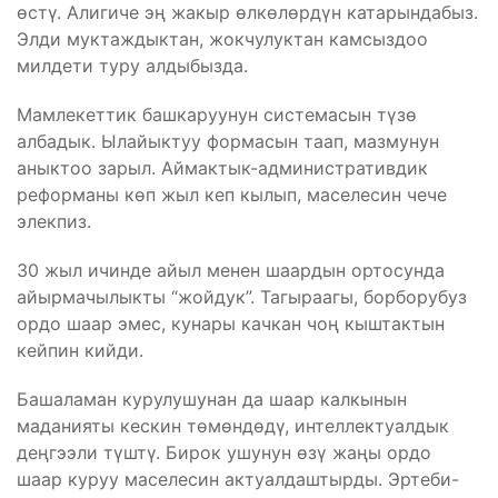
өстү. Алигиче эң жакыр өлкөлөрдүн катарындабыз.
Элди муктаждыктан, жокчулуктан камсыздоо
милдети туру алдыбызда.
Мамлекеттик башкаруунун системасын түзө
албадык. Ылайыктуу формасын таап, мазмунун
аныктоо зарыл. Аймактык-административдик
реформаны көп жыл кеп кылып, маселесин чече
элекпиз.
30 жыл ичинде айыл менен шаардын ортосунда
айырмачылыкты “жойдук”. Тагыраагы, борборубуз
ордо шаар эмес, кунары качкан чоң кыштактын
кейпин кийди.
Башаламан курулушунан да шаар калкынын
маданияты кескин төмөндөдү, интеллектуалдык
деңгээли түштү. Бирок ушунун өзү жаңы ордо
шаар куруу маселесин актуалдаштырды. Эртеби-