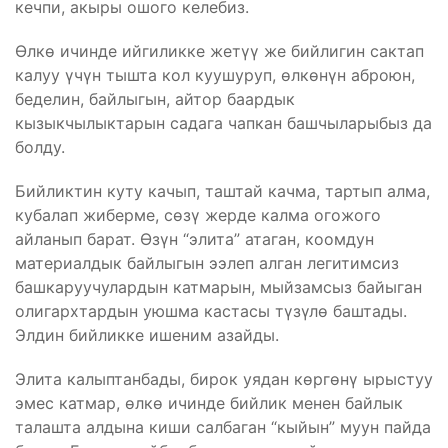
кечпи, акыры ошого келебиз.
Өлкө ичинде ийгиликке жетүү же бийлигин сактап
калуу үчүн тышта кол куушуруп, өлкөнүн аброюн,
беделин, байлыгын, айтор баардык
кызыкчылыктарын садага чапкан башчыларыбыз да
болду.
Бийликтин куту качып, таштай качма, тартып алма,
кубалап жиберме, сөзү жерде калма огожого
айланып барат. Өзүн “элита” атаган, коомдун
материалдык байлыгын ээлеп алган легитимсиз
башкаруучулардын катмарын, мыйзамсыз байыган
олигархтардын уюшма кастасы түзүлө баштады.
Элдин бийликке ишеним азайды.
Элита калыптанбады, бирок уядан көргөнү ырыстуу
эмес катмар, өлкө ичинде бийлик менен байлык
талашта алдына киши салбаган “кыйын” муун пайда