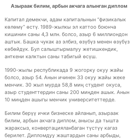
Азыраак билим, арбын акчага алынган диплом
Капитал демекчи, адам капиталынын “физикалык
көлөмү” өстү. 1989-жылкы эл каттоо боюнча
кишинин саны 4,3 млн. болсо, азыр 6 миллиондон
аштык. Башка чукак аз элбиз, өзүбүз менен өзүбүз
көбөйдүк. Бул салыштырмалуу жетишкендик,
анткени калктын саны табигый өсүш.
1990-жылы республикада 9 жогорку окуу жайы
болсо, азыр 54. Анын ичинен 33 окуу жайы жеке
менчик. 30 жыл мурда 58,8 миң студент окуса,
азыр студенттердин саны 200 миңден ашык. Анын
10 миңден ашыгы менчик университеттерде.
Билим берүү ички бизнеске айланып, азыраак
билим, арбын акчага диплом, анысы да тышта
жараксыз, конвертацияланбаган түстүү кагаз
берилет. Дипломдуу жаштардын саны арбыды,