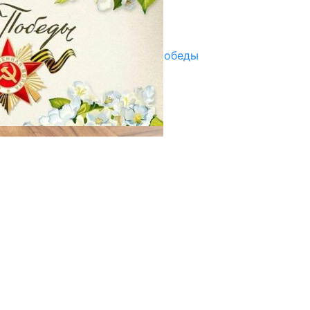
Улуу Жеңиштин жандуу сөзү
29.04.2025
Награды в преддверии Дня Победы
29.04.2025