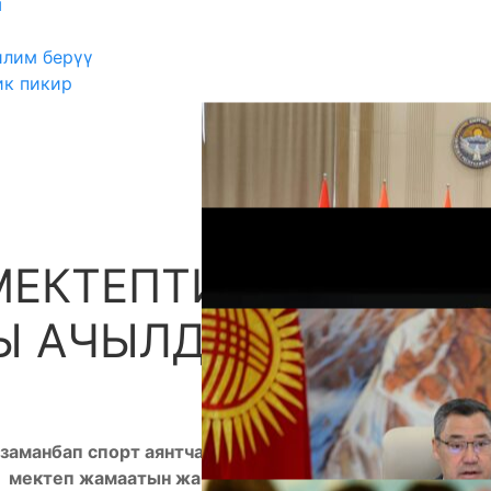
ш
илим берүү
ик пикир
МЕКТЕПТИН ЖАҢЫ
А
Ы АЧЫЛДЫ
заманбап спорт аянтчасынын салтанаттуу
 мектеп жамаатын жана окуучуларды жаңы спорт