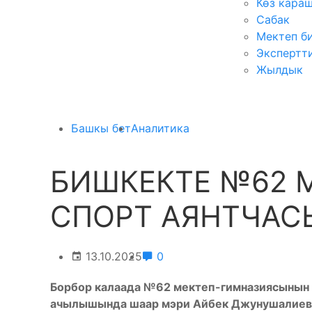
Көз кара
Сабак
Мектеп б
Экспертт
Жылдык
Башкы бет
Аналитика
БИШКЕКТЕ №62 
СПОРТ АЯНТЧАС
13.10.2025
0
Борбор калаада №62 мектеп-гимназиясынын 
ачылышы
нда ш
аар мэри Айбек Джунушалиев