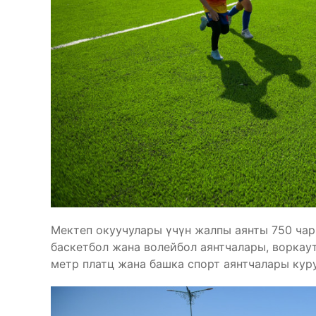
Мектеп окуучулары үчүн жалпы аянты 750 чар
баскетбол жана волейбол аянтчалары, воркау
метр платц жана башка спорт аянтчалары куру