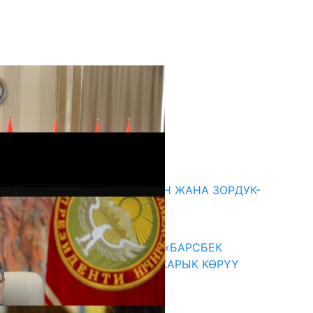
кыркы жаңылыктар
ГЕНДЕРДИК БАСМЫРЛООДОН ЖАНА ЗОРДУК-
ЗОМБУЛУКТАН КОРГОО
07.08.2026
КЫРГЫЗ ТАРЫХЫ ТАСМАДА: «БАРСБЕК
КАГАН» КӨРКӨМ ТАСМАСЫ ЖАРЫК КӨРҮҮ
АЛДЫНДА
07.08.2026