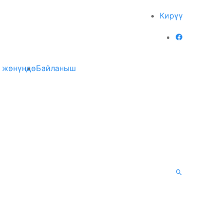
Кирүү
 жөнүндө
Байланыш