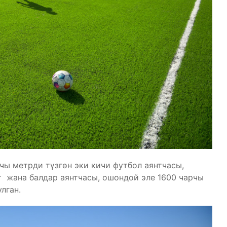
чы метрди түзгөн эки кичи футбол аянтчасы,
т жана балдар аянтчасы, ошондой эле 1600 чарчы
лган.