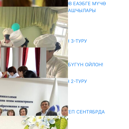
ПРЕЗИДЕНТ САДЫР ЖАПАРОВ ЕАЭБГЕ МҮЧӨ
МАМЛЕКЕТТЕРДИН ӨКМӨТ БАШЧЫЛАРЫ
МЕНЕН ЖОЛУГУШТУ
07.08.2026
битуриент
ЖОЖДОРГО КАБЫЛ АЛУУНУН 3-ТУРУ
БАШТАЛДЫ
27.07.2026
ӨЗҮҢДҮН КЕЛЕЧЕГИҢ ҮЧҮН БҮГҮН ОЙЛОН!
20.07.2026
ЖОЖДОРГО КАБЫЛ АЛУУНУН 2-ТУРУ
БАШТАЛДЫ
20.07.2026
едиа
СУЗАКТА 750 ОРУНДУУ МЕКТЕП СЕНТЯБРДА
ПАЙДАЛАНУУГА БЕРИЛЕТ
07.08.2025