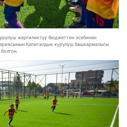
 Курулуш жергиликтүү бюджеттин эсебинен
эриясынын Капиталдык курулуш башкармалыгы
болгон.