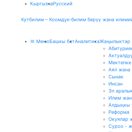
Кыргызча
Русский
Кутбилим – Коомдук-билим берүү жана илимий
Меню
Башкы бет
Аналитика
Жаңылыктар
Абитурие
Актуалду
Мектепке
Аял жана
Сынак
Инсан
Эл аралы
Илим жан
Алдыңкы 
Реформа
Окуялар 
Суроо - 