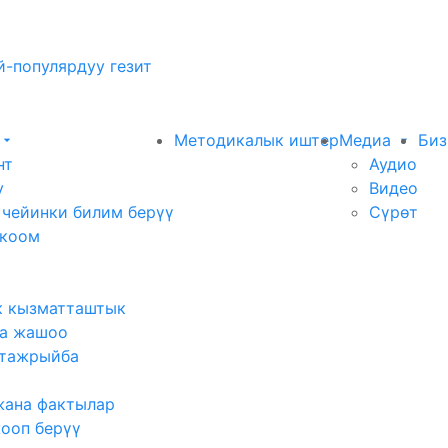
-популярдуу гезит
Методикалык иштер
Медиа
Биз
нт
Аудио
у
Видео
 чейинки билим берүү
Сүрөт
 коом
к кызматташтык
а жашоо
тажрыйба
жана фактылар
жооп берүү