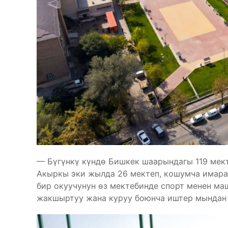
— Бүгүнкү күндө Бишкек шаарындагы 119 мект
Акыркы эки жылда 26 мектеп, кошумча имарат
бир окуучунун өз мектебинде спорт менен ма
жакшыртуу жана куруу боюнча иштер мындан а