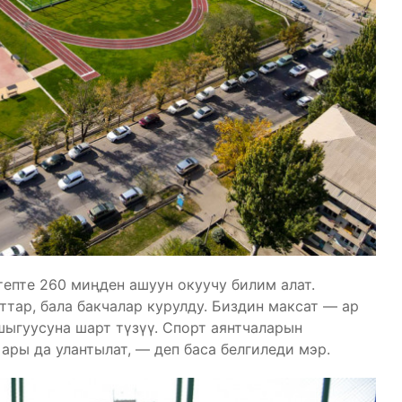
епте 260 миңден ашуун окуучу билим алат.
тар, бала бакчалар курулду. Биздин максат — ар
шыгуусуна шарт түзүү. Спорт аянтчаларын
ры да улантылат, — деп баса белгиледи мэр.