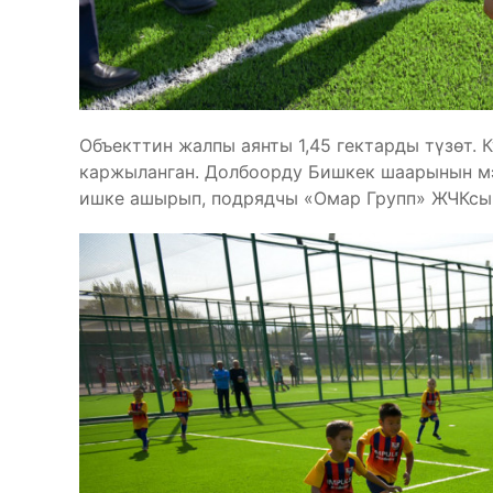
Объекттин жалпы аянты 1,45 гектарды түзөт.
каржыланган. Долбоорду Бишкек шаарынын м
ишке ашырып, подрядчы «Омар Групп» ЖЧКсы 