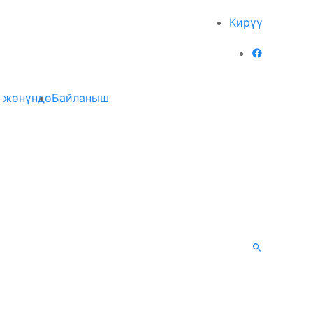
Кирүү
 жөнүндө
Байланыш