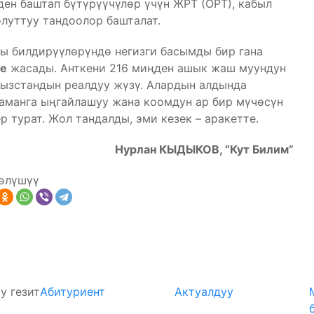
ден баштап бүтүрүүчүлөр үчүн ЖРТ (ОРТ), кабыл
луттуу тандоолор башталат.
ы билдирүүлөрүндө негизги басымды бир гана
не
жасады. Анткени 216 миңден ашык жаш муундун
гызстандын реалдуу жүзү. Алардын алдында
заманга ыңгайлашуу жана коомдун ар бир мүчөсүн
р турат. Жол тандалды, эми кезек – аракетте.
Нурлан КЫДЫКОВ, “Кут Билим”
өлүшүү
у гезит
Абитуриент
Актуалдуу