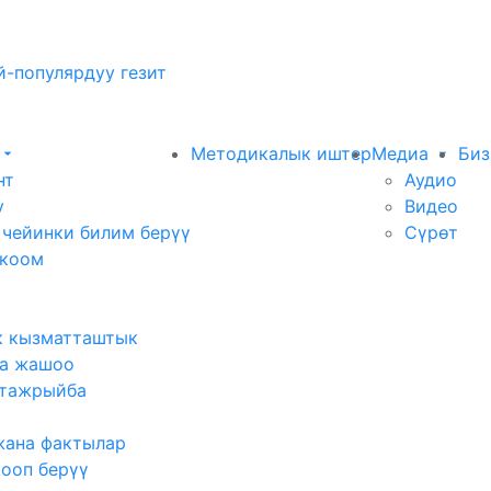
-популярдуу гезит
Методикалык иштер
Медиа
Биз
нт
Аудио
у
Видео
 чейинки билим берүү
Сүрөт
 коом
к кызматташтык
а жашоо
тажрыйба
жана фактылар
жооп берүү