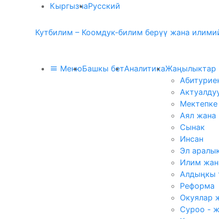
Кыргызча
Русский
Кутбилим – Коомдук-билим берүү жана илимий
Меню
Башкы бет
Аналитика
Жаңылыктар
Абитурие
Актуалду
Мектепке
Аял жана
Сынак
Инсан
Эл аралы
Илим жан
Алдыңкы 
Реформа
Окуялар 
Суроо - 