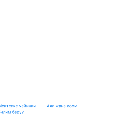
Мектепке чейинки
Аял жана коом
билим берүү