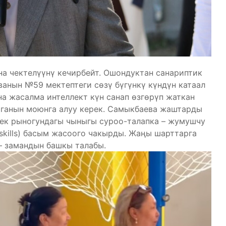
на чектелүүнү кечирбейт. Ошондуктан санариптик
анын №59 мектептеги сөзү бүгүнкү күндүн катаал
на жасалма интеллект күн санап өзгөрүп жаткан
рганын моюнга алуу керек. Самыкбаева жаштарды
гек рыногундагы чыныгы суроо-талапка – жумушчу
skills) басым жасоого чакырды. Жаңы шарттарга
 – замандын башкы талабы.