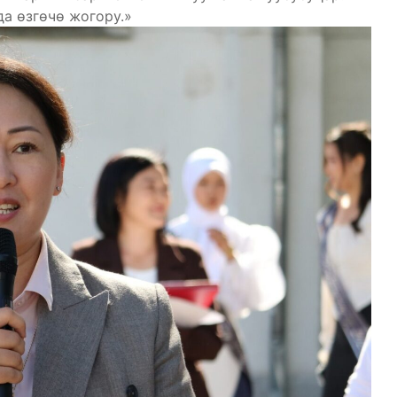
да өзгөчө жогору.»