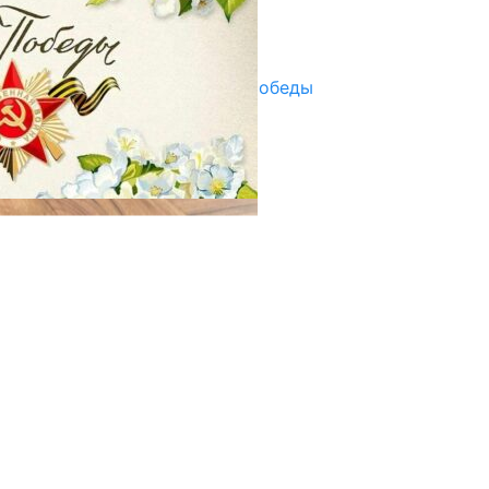
Улуу Жеңиштин жандуу сөзү
29.04.2025
Награды в преддверии Дня Победы
29.04.2025