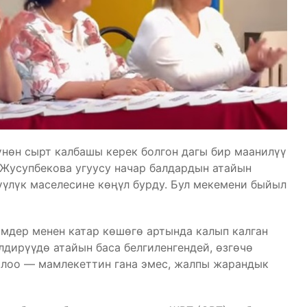
өн сырт калбашы керек болгон дагы бир маанилүү
Жусупбекова угуусу начар балдардын атайын
үлүк маселесине көңүл бурду. Бул мекемени быйыл
мдер менен катар көшөгө артында калып калган
лдирүүдө атайын баса белгиленгендей, өзгөчө
лоо — мамлекеттин гана эмес, жалпы жарандык