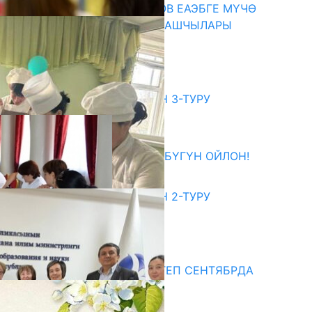
ПРЕЗИДЕНТ САДЫР ЖАПАРОВ ЕАЭБГЕ МҮЧӨ
МАМЛЕКЕТТЕРДИН ӨКМӨТ БАШЧЫЛАРЫ
МЕНЕН ЖОЛУГУШТУ
07.08.2026
битуриент
ЖОЖДОРГО КАБЫЛ АЛУУНУН 3-ТУРУ
БАШТАЛДЫ
27.07.2026
ӨЗҮҢДҮН КЕЛЕЧЕГИҢ ҮЧҮН БҮГҮН ОЙЛОН!
20.07.2026
ЖОЖДОРГО КАБЫЛ АЛУУНУН 2-ТУРУ
БАШТАЛДЫ
20.07.2026
едиа
СУЗАКТА 750 ОРУНДУУ МЕКТЕП СЕНТЯБРДА
ПАЙДАЛАНУУГА БЕРИЛЕТ
07.08.2025