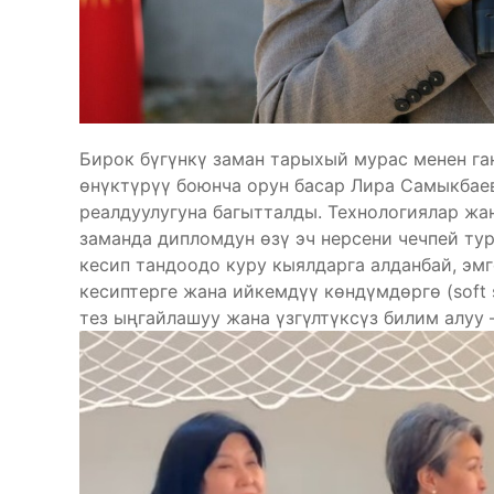
Бирок бүгүнкү заман тарыхый мурас менен га
өнүктүрүү боюнча орун басар Лира Самыкбаев
реалдуулугуна багытталды. Технологиялар жа
заманда дипломдун өзү эч нерсени чечпей ту
кесип тандоодо куру кыялдарга алданбай, эм
кесиптерге жана ийкемдүү көндүмдөргө (soft 
тез ыңгайлашуу жана үзгүлтүксүз билим алуу