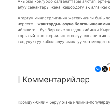
Акыркы коңгуроо салтанаттары аяктап, эртең
алуу сынактары жана жашоодогу эң алгачкы о
Агартуу министрлигинин жетекчилиги быйылк
нерсеге –
жаштардын өзүнө болгон ишеними
ийгилиги – бул бир нече жылдан кийинки Кыр
тарыхый жоопкерчиликти сезүү, санариптик 
тең укуктуу кабыл алуу сыяктуу чоң милдетте
Б
Комментарийлер
Коомдук-билим берүү жана илимий-популярду