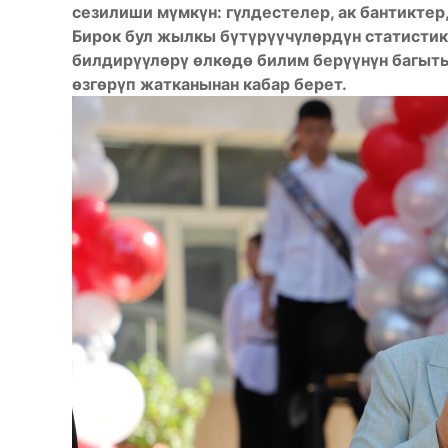
сезилиши мүмкүн: гүлдестелер, ак бантиктер
Бирок бул жылкы бүтүрүүчүлөрдүн статисти
билдирүүлөрү өлкөдө билим берүүнүн багыты
өзгөрүп жатканынан кабар берет.