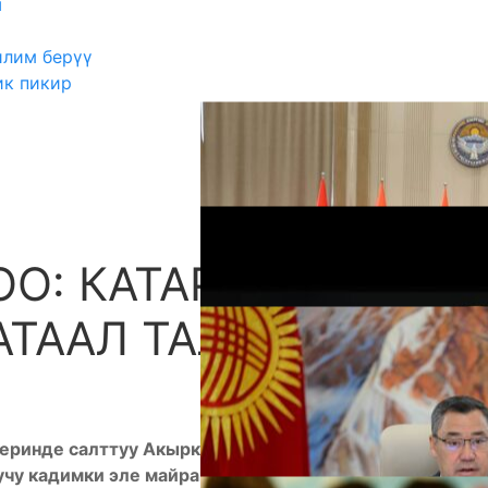
ш
илим берүү
ик пикир
О: КАТАРДАГЫ
А
АТААЛ ТАЛАП
еринде салттуу Акыркы коңгуроо кагылды.
учу кадимки эле майрамдык иш-чара сыяктуу