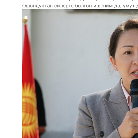
Ошондуктан силерге болгон ишеним да, үмүт 