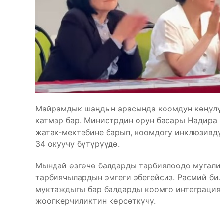
Майрамдык шаңдын арасында коомдун көңүлүн
катмар бар. Министрдин орун басары Надира 
жатак-мектебине барып, коомдогу инклюзивдү
34 окуучу бүтүрүүдө.
Мындай өзгөчө балдарды тарбиялоодо мугали
тарбиячылардын эмгеги эбегейсиз. Расмий би
муктаждыгы бар балдарды коомго интеграция
жоопкерчиликтин көрсөткүчү.