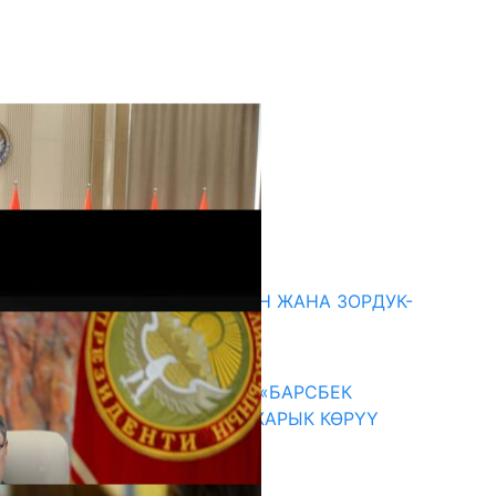
кыркы жаңылыктар
ГЕНДЕРДИК БАСМЫРЛООДОН ЖАНА ЗОРДУК-
ЗОМБУЛУКТАН КОРГОО
07.08.2026
КЫРГЫЗ ТАРЫХЫ ТАСМАДА: «БАРСБЕК
КАГАН» КӨРКӨМ ТАСМАСЫ ЖАРЫК КӨРҮҮ
АЛДЫНДА
07.08.2026