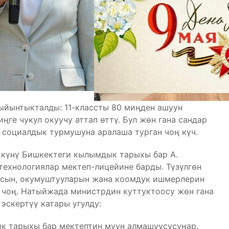
йынтыкталды: 11-классты 80 миңден ашуун
ңге чукул окуучу аттап өттү. Бул жөн гана сандар
, социалдык турмушуна аралаша турган чоң күч.
 күнү Бишкектеги кылымдык тарыхы бар А.
технологиялар мектеп-лицейине барды. Түзүлгөн
иясын, окумуштууларын жана коомдук ишмерлерин
 чоң. Натыйжада министрдин куттуктоосу жөн гана
эскертүү катары угулду:
ык тарыхы бар мектептин муун алмашуусусуңар.