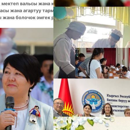
, мектеп вальсы жана көзгө жаш алган ата-энелер.
касы жана агартуу тармагынын жетекчилеринин
 жана болочок эмгек рыногунун талаптары
А
М