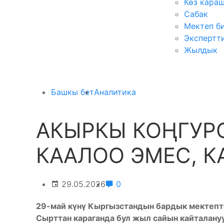
Көз кара
Сабак
Мектеп б
Экспертт
Жылдык
Башкы бет
Аналитика
АКЫРКЫ КОҢГУРО
КААЛОО ЭМЕС, К
29.05.2026
0
29-май күнү Кыргызстандын бардык мектепт
Сырттан караганда бул жыл сайын кайталану