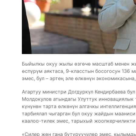
Быйылкы окуу жылы өзгөчө масштаб менен жы
өспүрүм аяктаса, 9-класстын босогосун 136 ми
эмес, бул – эртең эле өлкөнүн экономикасына
Агартуу министри Догдуркүл Кендирбаева бул
Молдокулов атындагы Улуттук инновациялык 
күнүнөн тарта өлкөнүн алгачкы интеллигенц
тарбиялап чыгарган бул окуу жайдын мааниси
каалоо-тилек эмес, тарыхый жоопкерчиликти 
«Силер жөн гана бүтүрүүчүлөр эмес, кылымд