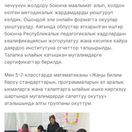
чечүүнүн жолдору боюнча маалымат алып, колдон
келген методикалык жардамдарды уюштуруп
келдик. Ошондой эле онлайн форматта окуулар
уюштурулду. Аягында облустар аткарылган иштер
боюнча Республикалык педагогикалык кадрлардын
квалификациясын жогорулатуу жана кесипке кайра
даярдоо институтуна отчеттор тапшырылды.
Талапка ылайык катышкан мугалимдерге
сертификаттар берилди.
Мен 5-7-класстарда математиканы «Жаңы билим
берүү стандарттарын, программаларын эл аралык
ыкмаларга жана талаптарга ылайык ишке киргизүү
шартында мугалимдерди сапаттуу окутуу»
аталышында алты группаны окуттум.