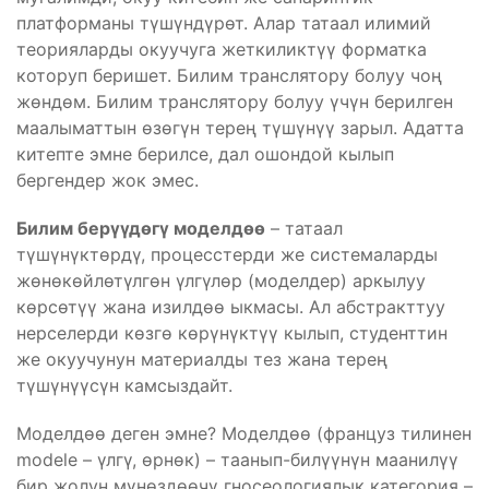
платформаны түшүндүрөт. Алар татаал илимий
теорияларды окуучуга жеткиликтүү форматка
которуп беришет. Билим транслятору болуу чоң
жөндөм. Билим транслятору болуу үчүн берилген
маалыматтын өзөгүн терең түшүнүү зарыл. Адатта
китепте эмне берилсе, дал ошондой кылып
бергендер жок эмес.
Билим берүүдөгү моделдөө
– татаал
түшүнүктөрдү, процесстерди же системаларды
жөнөкөйлөтүлгөн үлгүлөр (моделдер) аркылуу
көрсөтүү жана изилдөө ыкмасы. Ал абстракттуу
нерселерди көзгө көрүнүктүү кылып, студенттин
же окуучунун материалды тез жана терең
түшүнүүсүн камсыздайт.
Моделдөө деген эмне? Моделдөө (француз тилинен
modele – үлгү, өрнөк) – таанып-билүүнүн маанилүү
бир жолун мүнөздөөчү гносеологиялык категория –