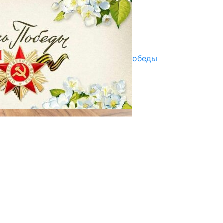
ПАЙДАЛАНУУГА БЕРИЛЕТ
07.08.2025
Улуу Жеңиштин жандуу сөзү
29.04.2025
Награды в преддверии Дня Победы
29.04.2025