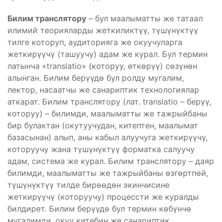
Билим транслятору
– бул маалыматты же татаал
илимий теорияларды жеткиликтүү, түшүнүктүү
тилге которуп, аудиторияга же окуучуларга
жеткирүүчү (ташуучу) адам же курал. Бул термин
латынча «translatio» (которуу, өткөрүү) сөзүнөн
алынган. Билим берүүдө бул ролду мугалим,
лектор, насаатчы же санариптик технологиялар
аткарат. Билим транслятору (лат. translatio – берүү,
которуу) – билимди, маалыматты же тажрыйбаны
бир булактан (окутуучудан, китептен, маалымат
базасынан) алып, аны кабыл алуучуга жеткирүүчү,
которуучу жана түшүнүктүү форматка салуучу
адам, система же курал. Билим транслятору – даяр
билимди, маалыматты же тажрыйбаны өзгөртпөй,
түшүнүктүү тилде бирөөдөн экинчисине
жеткирүүчү (которуучу) процессти же куралды
билдирет. Билим берүүдө бул термин көбүнчө
мугалимди, окуу китебин же санариптик