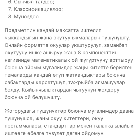
Сынчыл талдоо;
Классификациялоо;
Мүнөздөө.
Предметтин кандай максатта иштелип
чыккандыгын жана окутуу ыкмаларын түшүнүштү.
Онлайн форматта окуулар уюштурулуп, заманбап
окутууну ишке ашыруу жана 8 компоненттин
негизинде математикалык ой жүгүртүүнү арттыруу
боюнча айрым мугалимдер жаңы китепте берилген
темаларды кандай өтүп жаткандыктары боюнча
сабактарды көрсөтүшүп, тажрыйба алмашуулар
болду. Кыйынчылыктардан чыгуунун жолдору
боюнча ой бөлүшүштү.
Жогорудагы түшүнүктөр боюнча мугалимдер даана
түшүнүшсө, жаңы окуу китептери, окуу
прогаммалары, стандарттар менен талапка ылайык
иштөөгө өбөлгө түзүлөт деген ойдомун.