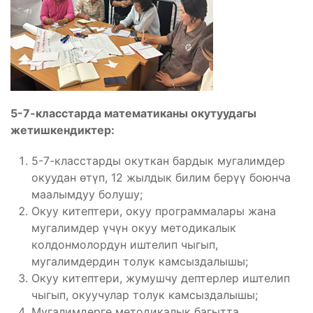
5-7-класстарда математиканы окутуудагы
жетишкендиктер:
5-7-класстарды окуткан бардык мугалимдер
окуудан өтүп, 12 жылдык билим берүү боюнча
маалымдуу болушу;
Окуу китептери, окуу программалары жана
мугалимдер үчүн окуу методикалык
колдонмолордун иштелип чыгып,
мугалимдердин толук камсыздалышы;
Окуу китептери, жумушчу дептерлер иштелип
чыгып, окуучулар толук камсыздалышы;
Мугалимдерге методикалык багытта