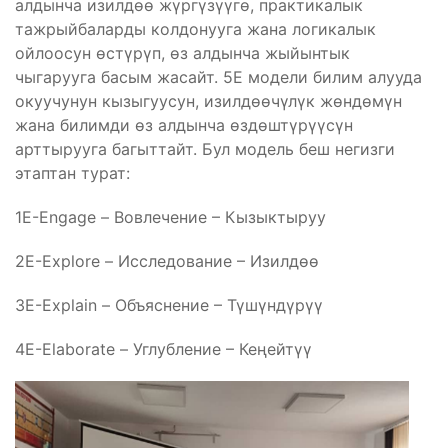
алдынча изилдөө жүргүзүүгө, практикалык
тажрыйбаларды колдонууга жана логикалык
ойлоосун өстүрүп, өз алдынча жыйынтык
чыгарууга басым жасайт. 5Е модели билим алууда
окуучунун кызыгуусун, изилдөөчүлүк жөндөмүн
жана билимди өз алдынча өздөштүрүүсүн
арттырууга багыттайт. Бул модель беш негизги
этаптан турат:
1Е-Engage – Вовлечение – Кызыктыруу
2Е-Explore – Исследование – Изилдөө
3Е-Explain – Объяснение – Түшүндүрүү
4Е-Elaborate – Углубление – Кеңейтүү