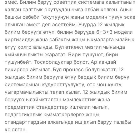
эмес. Билим берүү советтик системага калыптанып
калган салттык окутуудан чыга албай келген. Анын
башкы себеби “окутуунун жаңы моделин түзүү эске
алынган эмес” деп эсептейм. Учурда 12 жылдык
билим берүүгө өтүп, билим берүүдө 6+3+3 модели
киргизилди жана сабакты жаңы ыкмаларга ылайык
өтүү колго алынды. Бул өткөөл мезгил чынында
кыйынчылыкты жаратат. Бири түшүнөт, бири
түшүнбөйт. Тоскоолдуктар болот. Ар кандай
пикирлер айтылат. Бул процесс болуп жатат. 12
жылдык билим берүүгө өтүү бардык билим берүү
системасынан кудуреттүүлүктү, өтө чоң күчтү,
чыгармачылыкты талап кылат. 12 жылдык билим
берүүгө ылайыкталган мамлекеттик жана
предметтик стандарттар иштелип чыгып,
педагогикалык кызматкерлерге жаңы
стандарттардын алкагында иш алып баруу талабы
коюлган.