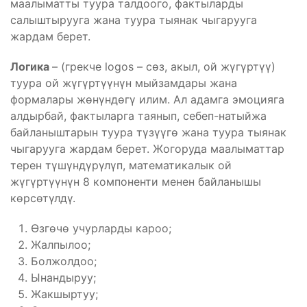
маалыматты туура талдоого, фактыларды
салыштырууга жана туура тыянак чыгарууга
жардам берет.
Логика
– (грекче logos – сөз, акыл, ой жүгүртүү)
туура ой жүгүртүүнүн мыйзамдары жана
формалары жөнүндөгү илим. Ал адамга эмоцияга
алдырбай, фактыларга таянып, себеп-натыйжа
байланыштарын туура түзүүгө жана туура тыянак
чыгарууга жардам берет. Жогоруда маалыматтар
терен түшүндүрүлүп, математикалык ой
жүгүртүүнүн 8 компоненти менен байланышы
көрсөтүлдү.
Өзгөчө учурларды кароо;
Жалпылоо;
Болжолдоо;
Ынандыруу;
Жакшыртуу;