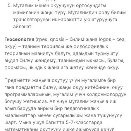
Мугалим менен окуучунун ортосундагы
мамиленин жаңы түрү. Мугалимдин ролу билим
трансляторунан иш-аракетти уюштуруучуга
айланат.
Гносеология
(грек. qnosis – билим жана logos – сөз,
окуу) – тааным теориясы же философиялык
теориянын маанилүү бөлүгү, адамдын турмушту
аңдап билүү жөндөмү, таанымдын ыкмасы, булагы,
формасы, чындык жана ага жетүү жөнүндө окуу.
Предметти жаңыча окутуу үчүн мугалимге бир
гана предметти билүү, жаңы окуу китебинин, окуу
программаларынын, мугалим үчүн колдонмолордун
болушу жетишсиз. Ал үчүн мугалим жаңыча иш
алып барууда айрым бир педагогикалык
маалыматтар менен сугарылышы жана түшүнүүсү
шарт. Мына ушул багытта 5-7-класстарда
математиканы окутууну ишке ашырууда көңүл