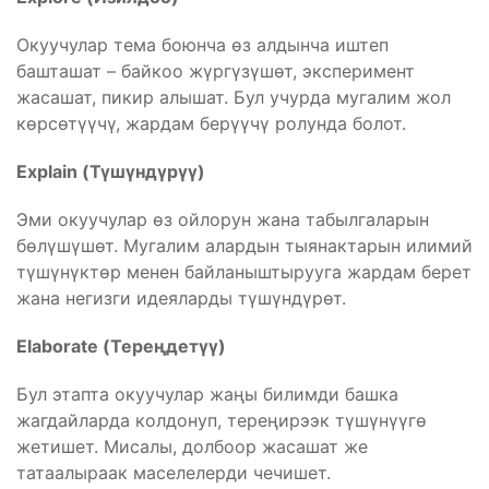
Окуучулар тема боюнча өз алдынча иштеп
башташат – байкоо жүргүзүшөт, эксперимент
жасашат, пикир алышат. Бул учурда мугалим жол
көрсөтүүчү, жардам берүүчү ролунда болот.
Explain (Түшүндүрүү)
Эми окуучулар өз ойлорун жана табылгаларын
бөлүшүшөт. Мугалим алардын тыянактарын илимий
түшүнүктөр менен байланыштырууга жардам берет
жана негизги идеяларды түшүндүрөт.
Elaborate (Тереңдетүү)
Бул этапта окуучулар жаңы билимди башка
жагдайларда колдонуп, тереңирээк түшүнүүгө
жетишет. Мисалы, долбоор жасашат же
татаалыраак маселелерди чечишет.