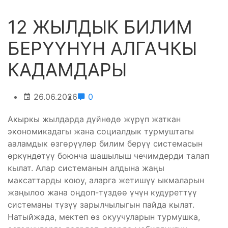
12 ЖЫЛДЫК БИЛИМ
БЕРҮҮНҮН АЛГАЧКЫ
КАДАМДАРЫ
26.06.2026
0
Акыркы жылдарда дүйнөдө жүрүп жаткан
экономикадагы жана социалдык турмуштагы
ааламдык өзгөрүүлөр билим берүү системасын
өркүндөтүү боюнча шашылыш чечимдерди талап
кылат. Алар системанын алдына жаңы
максаттарды коюу, аларга жетишүү ыкмаларын
жаңылоо жана оңдоп-түздөө үчүн кудуреттүү
системаны түзүү зарылчылыгын пайда кылат.
Натыйжада, мектеп өз окуучуларын турмушка,