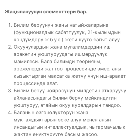
Жаңылануунун элементтери бар.
Билим берүүнүн жаңы натыйжаларына
(функционалдык сабаттуулук, 21-кылымдын
көндүмдөрү ж.б.у.с.) жетишүүгө багыт алуу.
Окуучулардын жана мугалимдердин иш-
аракетин уюштуруудагы ишмердүүлүк
мамилеси. Бала билимди теорияны,
эрежелерди жаттоо процессинде эмес, аны
кызыктырган максатка жетүү үчүн иш-аракет
процессинде алат.
Билим берүү чөйрөсүнүн милдетин аткаруучу
айланасындагы билим берүү мейкиндигин
уюштуруу, атайын окуу куралдарын тандоо.
Баланын өзгөчөлүктөрүн жана
муктаждыктарын эске алуу менен анын
инсандыгын интеллектуалдык, чыгармачылык
жактан өнүктүрүүгө басым жасоо.