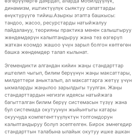
өзгөрүүлөргө даярдап, аларда мобилдүүлүк,
динамизм, иштиктүүлүк сыяктуу сапаттарды
өнүктүрүүгө тийиш.Азыркы этапта башкысы:
тандоо, жасоо, ресурстарды натыйжалуу
пайдалануу, теорияны практика менен салыштыруу
жөндөмдөрүн калыптандыруу жана тез өзгөрүп
жаткан коомдо жашоо үчүн зарыл болгон көптөгөн
башка жөндөмдөр талап кылынат.
Эгемендикти алгандан кийин жаңы стандарттар
иштелип чыгып, билим берүүнүн жаңы максаттары,
милдеттери аныкталып, ал максаттарга жетүү үчүн
ыкмаларды жаңылоо зарылдыгы туулган. Жаңы
стандарттардын негизги идеясы натыйжага
багытталган билим берүү системасын түзүү жана
бул системада окутуунун жыйынтыгы катары
окуучуда компетенттүүлүктүн топтомдорун
калыптандыруу болуп эсептелген. Бирок эмнегедир
стандарттын талабына ылайык окутуу ишке ашкан