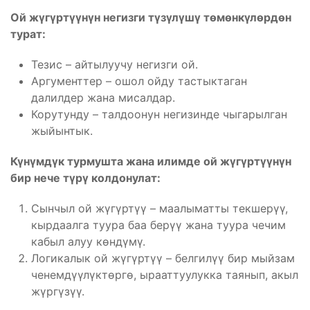
Ой жүгүртүүнүн негизги түзүлүшү төмөнкүлөрдөн
турат:
Тезис – айтылуучу негизги ой.
Аргументтер – ошол ойду тастыктаган
далилдер жана мисалдар.
Корутунду – талдоонун негизинде чыгарылган
жыйынтык.
Күнүмдүк турмушта жана илимде ой жүгүртүүнүн
бир нече түрү колдонулат:
Сынчыл ой жүгүртүү – маалыматты текшерүү,
кырдаалга туура баа берүү жана туура чечим
кабыл алуу көндүмү.
Логикалык ой жүгүртүү – белгилүү бир мыйзам
ченемдүүлүктөргө, ырааттуулукка таянып, акыл
жүргүзүү.