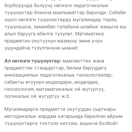
борборунда болуучу негизги педагогикалык
түшүнүктөр боюнча маалыматтар берилди. Себеби
ошол негизги түшүнүктөрдү мугалимдер терең
түшүнүшсө, заманбап талабына ылайык жаңыча иш
алып барууга өбөлгө түзүлөт. Математика
предметин окутуунун мазмуну эмне үчүн
ушундайча түзүлгөнүнө ынанат.
Ал негизги түшүнүктөр:
мамлекттик жана
предметтик стандарттар, билим берүүдөгү
инновациялык педагогикалык технологиялар,
сабакты өтүүнүн моделдери, моделдөө,
гносеология, математикалык ой жүгүртүү,
логикалык ой жүгүртүү ж.б.
Мугалимдерге предметти окутуудан сырткары
методикалык жардам катарында берилген айрым
түшүнүктөргө токтоло кетсем, ашыкча болбойт.