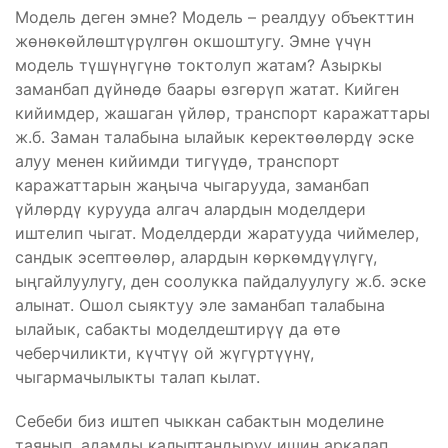
Модель деген эмне? Модель – реалдуу объекттин
жөнөкөйлөштүрүлгөн окшоштугу. Эмне үчүн
модель түшүнүгүнө токтолуп жатам? Азыркы
заманбап дүйнөдө баары өзгөрүп жатат. Кийген
кийимдер, жашаган үйлөр, транспорт каражаттары
ж.б. Заман талабына ылайык керектөөлөрдү эске
алуу менен кийимди тигүүдө, транспорт
каражаттарын жаңыча чыгарууда, заманбап
үйлөрдү курууда алгач алардын моделдери
иштелип чыгат. Моделдерди жаратууда чиймелер,
сандык эсептөөлөр, алардын көркөмдүүлүгү,
ыңгайлуулугу, ден соолукка пайдалуулугу ж.б. эске
алынат. Ошол сыяктуу эле заманбап талабына
ылайык, сабакты моделдештирүү да өтө
чеберчиликти, күчтүү ой жүгүртүүнү,
чыгармачылыкты талап кылат.
Себеби биз иштеп чыккан сабактын моделине
таянып, адамды калыптандыруу ишин аркалап