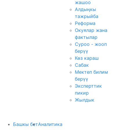
жашоо
Алдыңкы
тажрыйба
Реформа
Окуялар жана
фактылар
Суроо - жооп
берүү
Көз караш
Сабак
Мектеп билим
берүү
Эксперттик
пикир
Жылдык
Башкы бет
Аналитика