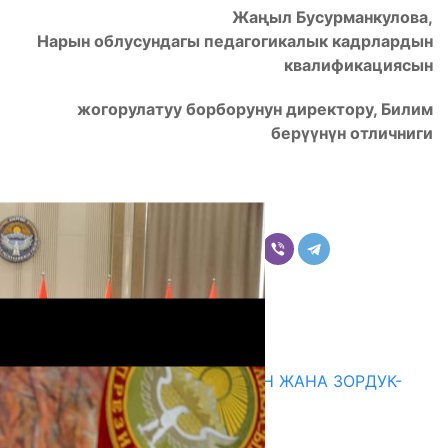
Жаңыл Бусурманкулова,
Нарын облусундагы педагогикалык кадрлардын
квалификациясын
жогорулатуу борборунун директору, Билим
берүүнүн отличниги
Бөлүшүү
Комментарийлер
Акыркы жаңылыктар
ГЕНДЕРДИК БАСМЫРЛООДОН ЖАНА ЗОРДУК-
ЗОМБУЛУКТАН КОРГОО
07.08.2026