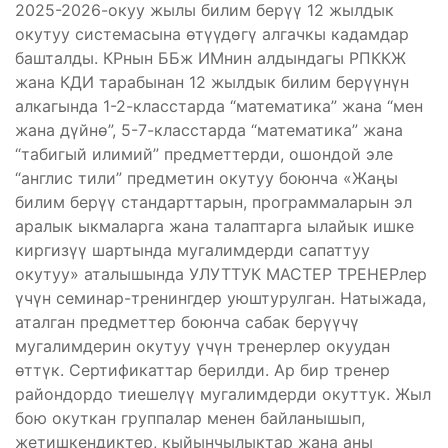
2025-2026-окуу жылы билим берүү 12 жылдык
окутуу системасына өтүүдөгү алгачкы кадамдар
башталды. КРнын ББж ИМнин алдындагы РПККЖ
жана КДИ тарабынан 12 жылдык билим берүүнүн
алкагында 1-2-класстарда “математика” жана “мен
жана дүйнө”, 5-7-класстарда “математика” жана
“табигый илимий” предметтерди, ошондой эле
“англис тили” предметин окутуу боюнча «Жаңы
билим берүү стандарттарын, программаларын эл
аралык ыкмаларга жана талаптарга ылайык ишке
киргизүү шартында мугалимдерди сапаттуу
окутуу» аталышында УЛУТТУК МАСТЕР ТРЕНЕРлер
үчүн семинар-тренингдер уюштурулган. Натыжада,
аталган предметтер боюнча сабак берүүчү
мугалимдерин окутуу үчүн тренерлер окуудан
өттүк. Сертификаттар берилди. Ар бир тренер
райондордо тиешелүү мугалимдерди окуттук. Жыл
бою окуткан группалар менен байланышып,
жетишкендиктер, кыйынчылыктар жана аны