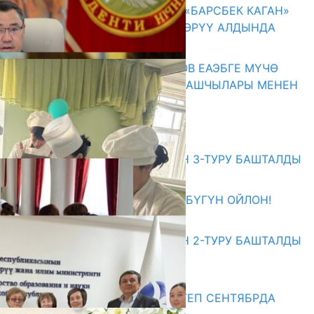
КЫРГЫЗ ТАРЫХЫ ТАСМАДА: «БАРСБЕК КАГАН»
КӨРКӨМ ТАСМАСЫ ЖАРЫК КӨРҮҮ АЛДЫНДА
07.08.2026
ПРЕЗИДЕНТ САДЫР ЖАПАРОВ ЕАЭБГЕ МҮЧӨ
МАМЛЕКЕТТЕРДИН ӨКМӨТ БАШЧЫЛАРЫ МЕНЕН
ЖОЛУГУШТУ
07.08.2026
Абитуриент
ЖОЖДОРГО КАБЫЛ АЛУУНУН 3-ТУРУ БАШТАЛДЫ
27.07.2026
ӨЗҮҢДҮН КЕЛЕЧЕГИҢ ҮЧҮН БҮГҮН ОЙЛОН!
20.07.2026
ЖОЖДОРГО КАБЫЛ АЛУУНУН 2-ТУРУ БАШТАЛДЫ
20.07.2026
Медиа
СУЗАКТА 750 ОРУНДУУ МЕКТЕП СЕНТЯБРДА