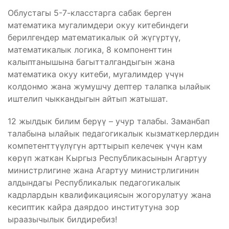
Облустагы 5-7-класстарга сабак берген
математика мугалимдери окуу китебиндеги
берилгендер математикалык ой жүгүртүү,
математикалык логика, 8 компоненттин
калыптанышына багытталгандыгын жана
математика окуу китеби, мугалимдер үчүн
колдонмо жана жумушчу дептер талапка ылайык
иштелип чыккандыгын айтып жатышат.
12 жылдык билим берүү – учур талабы. Заманбап
талабына ылайык педагогикалык кызматкерлердин
компетенттүүлүгүн арттырып келечек үчүн кам
көрүп жаткан Кыргыз Республикасынын Агартуу
министрлигине жана Агартуу министрлигинин
алдындагы Республикалык педагогикалык
кадрлардын квалификациясын жогорулатуу жана
кесиптик кайра даярдоо институтуна зор
ыраазычылык билдиребиз!