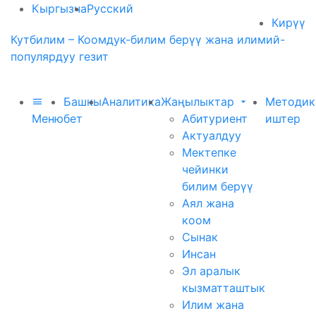
Кыргызча
Русский
Кирүү
Кутбилим – Коомдук-билим берүү жана илимий-
популярдуу гезит
Башкы
Аналитика
Жаңылыктар
Методик
Меню
бет
Абитуриент
иштер
Актуалдуу
Мектепке
чейинки
билим берүү
Аял жана
коом
Сынак
Инсан
Эл аралык
кызматташтык
Илим жана