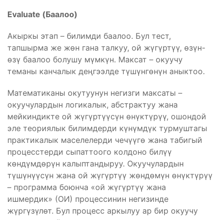
Evaluate (Баалоо)
Акыркы этап – билимди баалоо. Бул тест,
тапшырма же жөн гана талкуу, ой жүгүртүү, өзүн-
өзү баалоо болушу мүмкүн. Максат – окуучу
теманы канчалык деңгээлде түшүнгөнүн аныктоо.
Математиканы окутуунун негизги максаты –
окуучулардын логикалык, абстрактуу жана
мейкиндикте ой жүгүртүүсүн өнүктүрүү, ошондой
эле теориялык билимдерди күнүмдүк турмуштагы
практикалык маселелерди чечүүгө жана табигый
процесстерди сыпаттоого колдоно билүү
көндүмдөрүн калыптандыруу. Окуучулардын
түшүнүүсүн жана ой жүгүртүү жөндөмүн өнүктүрүү
– программа боюнча «ой жүгүртүү жана
ишмердик» (ОИ) процессинин негизинде
жүргүзүлөт. Бул процесс аркылуу ар бир окуучу