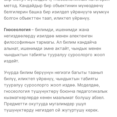
метод. Кандайдыр бир объектинин мүнөздөөчү
белгилерин башка бир изилдеп үйрөнүүгө мүмкүн
болгон объекттен таап, иликтеп үйрөнүү.
Гносеология
– билимди, ишенимди жана
негиздөөлөрдү изилдөө менен алектенген
философиянын тармагы. Ал билим кандайча
алынат, ишенимди эмне актайт, чындык менен
чындыктын табияты тууралуу суроолорго жооп
издейт.
Учурда билим берүүнүн негизги багыты таанып
билүү, иликтеп үйрөнүү, чындыктын табияты
тууралуу суроолорго жооп издөө. Моделдөө,
гносеология түшүнүктөрү боюнча педагогикалык
кызматкерлерде кенен маалымат болушу абзел.
Предметти окутууда мугалимдер ушул
түшүнүктөрдү негиздеп ой жүгүртүшү керек.