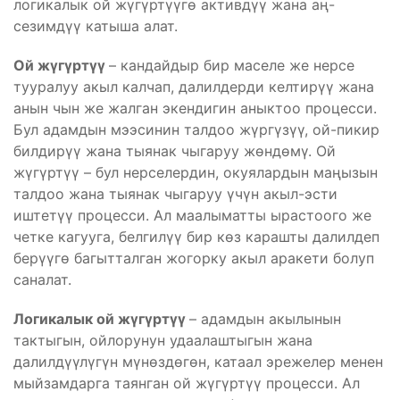
логикалык ой жүгүртүүгө активдүү жана аң-
сезимдүү катыша алат.
Ой жүгүртүү
– кандайдыр бир маселе же нерсе
тууралуу акыл калчап, далилдерди келтирүү жана
анын чын же жалган экендигин аныктоо процесси.
Бул адамдын мээсинин талдоо жүргүзүү, ой-пикир
билдирүү жана тыянак чыгаруу жөндөмү. Ой
жүгүртүү – бул нерселердин, окуялардын маңызын
талдоо жана тыянак чыгаруу үчүн акыл-эсти
иштетүү процесси. Ал маалыматты ырастоого же
четке кагууга, белгилүү бир көз карашты далилдеп
берүүгө багытталган жогорку акыл аракети болуп
саналат.
Логикалык ой жүгүртүү
– адамдын акылынын
тактыгын, ойлорунун удаалаштыгын жана
далилдүүлүгүн мүнөздөгөн, катаал эрежелер менен
мыйзамдарга таянган ой жүгүртүү процесси. Ал