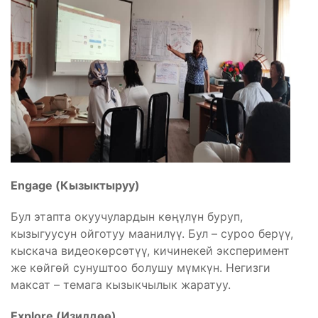
Engage (Кызыктыруу)
Бул этапта окуучулардын көңүлүн буруп,
кызыгуусун ойготуу маанилүү. Бул – суроо берүү,
кыскача видеокөрсөтүү, кичинекей эксперимент
же көйгөй сунуштоо болушу мүмкүн. Негизги
максат – темага кызыкчылык жаратуу.
Explore (Изилдөө)