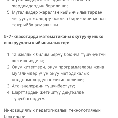
жардамдардын берилиши;
Мугалимдер жаралган кыйынчылыктардан
чыгуунун жолдору боюнча бири-бири менен
тажрыйба алмашышы.
5-7-класстарда математиканы окутууну ишке
ашыруудагы кыйынчылыктар:
12 жылдык билим берүү боюнча түшүнүктүн
жетишсиздиги;
Окуу китептери, окуу программалары жана
мугалимдер үчүн окуу методикалык
колдонмолордун кечигип келиши;
Ата-энелердин түшүнбөстүгү;
Шарттардын жетиштүү деңгээлде
түзүлбөгөндүгү.
Инновациялык педагогикалык технологиянын
белгилери