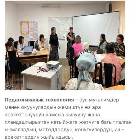
Педагогикалык технология
– бул мугалимдер
менен окуучулардын жемиштүү өз ара
аракеттенүүсүн камсыз кылуучу жана
пландаштырылган натыйжага жетүүгө багытталган
ыкмалардын, методдордун, көнүгүүлөрдүн, иш-
аракеттердин жыйындысы.