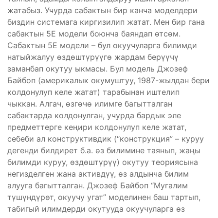
жатабыз. Учурда сабактын бир канча моделдери
биздин системага киргизилип жатат. Мен бир гана
сабактын 5Е модели боюнча баяндап өтсөм.
Сабактын 5E модели – бул окуучуларга билимди
натыйжалуу өздөштүрүүгө жардам берүүчү
заманбап окутуу ыкмасы. Бул модель Джозеф
Байбоп (америкалык окумуштуу, 1987-жылдан бери
колдонулуп келе жатат) тарабынан иштелип
чыккан. Алгач, өзгөчө илимге багытталган
сабактарда колдонулган, учурда бардык эле
предметтерге кеңири колдонулуп келе жатат,
себеби ал конструктивдик (“конструкция” – куруу
дегенди билдирет б.а. өз билимине таянып, жаңы
билимди куруу, өздөштүрүү) окутуу теориясына
негизделген жана активдүү, өз алдынча билим
алууга багытталган. Джозеф Байбоп “Мугалим
түшүндүрөт, окуучу угат” моделинен баш тартып,
табигый илимдерди окутууда окуучуларга өз