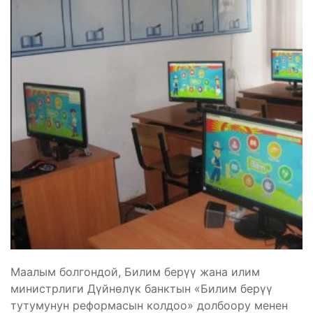
Маалым болгондой, Билим берүү жана илим
министрлиги Дүйнөлүк банктын «Билим берүү
тутумунун реформасын колдоо» долбоору менен