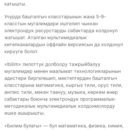
катышты.
Учурда башталгыч класстарынын жана 5-9-
класстын мугалимдери иштелип чыккан
электрондук ресурстарды сабактарда колдонуп
жатышат. Аталган мультимедиалык
китепканалардын оффлайн версиясын да колдонуп
кирүүгө болот.
«Ibilim» пилоттук долбоору тажрыйбалуу
мугалимдер менен маалымат технологияларынын
адистери биргелешип, мектептердин башталгыч
класстарына математика, кыргыз тили, орус тили,
англис тили, мекен таануу, музыка, көркөм өнөр
сабактары боюнча электрондук программалык-
методикалык мультимедиалык колдонмолорду
ишке ашырышты.
«Билим булагы» — бул математика, физика, химия,