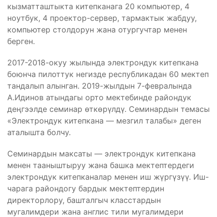
кызматташтыкта китепканага 20 компьютер, 4
ноутбук, 4 проектор-сервер, тармактык жабдуу,
компьютер столдорун жана отургучтар менен
берген.
2017-2018-окуу жылында электрондук китепкана
боюнча пилоттук негизде республикадан 60 мектеп
тандалып алынган. 2019-жылдын 7-февралында
А.Идинов атындагы орто мектебинде райондук
деңгээлде семинар өткөрүлдү. Семинардын темасы
«Электрондук китепкана — мезгил талабы» деген
аталышта болчу.
Семинардын максаты — электрондук китепкана
менен тааныштыруу жана башка мектептердеги
электрондук китепканалар менен иш жүргүзүү. Иш-
чарага райондогу бардык мектептердин
директорлору, башталгыч класстардын
мугалимдери жана англис тили мугалимдери