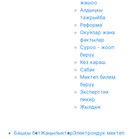
жашоо
Алдыңкы
тажрыйба
Реформа
Окуялар жана
фактылар
Суроо - жооп
берүү
Көз караш
Сабак
Мектеп билим
берүү
Эксперттик
пикир
Жылдык
Башкы бет
Жаңылыктар
Электрондук мектеп