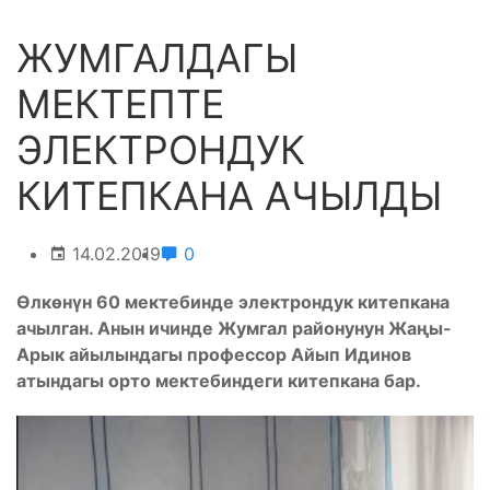
ЖУМГАЛДАГЫ
МЕКТЕПТЕ
ЭЛЕКТРОНДУК
КИТЕПКАНА АЧЫЛДЫ
14.02.2019
0
Ө
лк
ө
н
ү
н
60 мектебинде электрондук китепкана
ачылган. Анын ичинде Жумгал районунун Жа
ң
ы
-
Арык айылындагы профессор Айып Идинов
атындагы орто мектебиндеги китепкана бар.