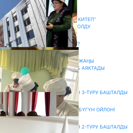
Акыркы жаңылыктар
АКЫН А.ИСМАИЛОВ “АЛТЫН КИТЕП”
СЫЙЛЫГЫНЫН ЛАУРЕАТЫ БОЛДУ
06.08.2026
САЛТТУУ БИЛИМ ӨЗГӨРӨБҮ?
06.08.2026
ТАЛАСТА УНИВЕРСИТЕТТИН ЖАҢЫ
КАМПУСУНУН КУРУЛУШУ 75% АЯКТАДЫ
06.08.2026
Абитуриент
ЖОЖДОРГО КАБЫЛ АЛУУНУН 3-ТУРУ БАШТАЛДЫ
27.07.2026
ӨЗҮҢДҮН КЕЛЕЧЕГИҢ ҮЧҮН БҮГҮН ОЙЛОН!
20.07.2026
ЖОЖДОРГО КАБЫЛ АЛУУНУН 2-ТУРУ БАШТАЛДЫ