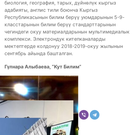
биология, география, тарых, дүйнөлүк кыргыз
адабияты, англис тили боюнча Кыргыз
Республикасынын билим берүү уюмдарынын 5-9-
класстарынын билим берүү стандарттарынын
чегиндеги окуу материалдарынын мультимедиалык
комплекси. Электрондук китепканаларды
мектептерде колдонуу 2018-2019-окуу жылынын
сентябрь айында башталган.
Гүлнара Алыбаева, “Кут Билим”
Бөлүшүү
Комментарийлер