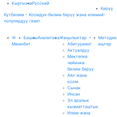
Кыргызча
Русский
Кирүү
Кутбилим – Коомдук-билим берүү жана илимий-
популярдуу гезит
Башкы
Аналитика
Жаңылыктар
Методик
Меню
бет
Абитуриент
иштер
Актуалдуу
Мектепке
чейинки
билим берүү
Аял жана
коом
Сынак
Инсан
Эл аралык
кызматташтык
Илим жана