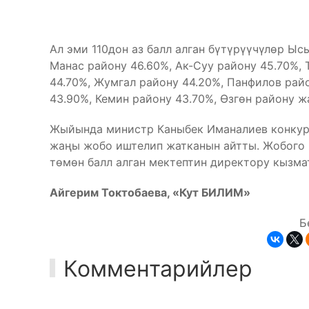
Ал эми 110дон аз балл алган бүтүрүүчүлөр Ыс
Манас району 46.60%, Ак-Суу району 45.70%,
44.70%, Жумгал району 44.20%, Панфилов рай
43.90%, Кемин району 43.70%, Өзгөн району ж
Жыйында министр Каныбек Иманалиев конкурс
жаңы жобо иштелип жатканын айтты. Жобого 
төмөн балл алган мектептин директору кызма
Айгерим Токтобаева, «Кут БИЛИМ»
Б
Комментарийлер