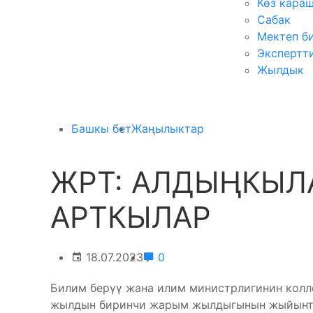
Көз кара
Сабак
Мектеп б
Экспертт
Жылдык
Башкы бет
Жаңылыктар
ЖРТ: АЛДЫҢКЫЛ
АРТКЫЛАР
18.07.2023
0
Билим берүү жана илим министрлигинин кол
жылдын биринчи жарым жылдыгынын жыйынты