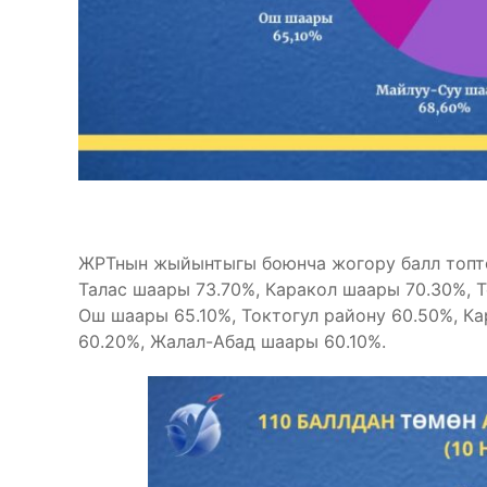
ЖРТнын жыйынтыгы боюнча жогору балл топто
Талас шаары 73.70%, Каракол шаары 70.30%, 
Ош шаары 65.10%, Токтогул району 60.50%, К
60.20%, Жалал-Абад шаары 60.10%.