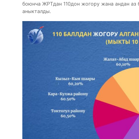
боюнча ЖРТдан 110дон жогору жана андан аз 
аныкталды.