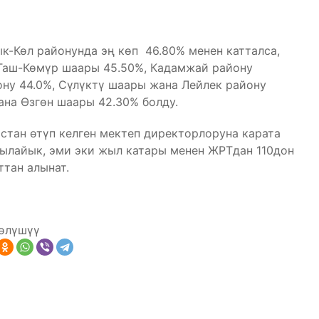
ык-Көл районунда эң көп 46.80% менен катталса,
 Таш-Көмүр шаары 45.50%, Кадамжай району
ону 44.0%, Сүлүктү шаары жана Лейлек району
ана Өзгөн шаары 42.30% болду.
тан өтүп келген мектеп директорлоруна карата
ылайык, эми эки жыл катары менен ЖРТдан 110дон
ттан алынат.
өлүшүү