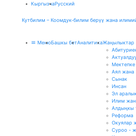
Кыргызча
Русский
Кутбилим – Коомдук-билим берүү жана илимий
Меню
Башкы бет
Аналитика
Жаңылыктар
Абитурие
Актуалду
Мектепке
Аял жана
Сынак
Инсан
Эл аралы
Илим жан
Алдыңкы 
Реформа
Окуялар 
Суроо - 