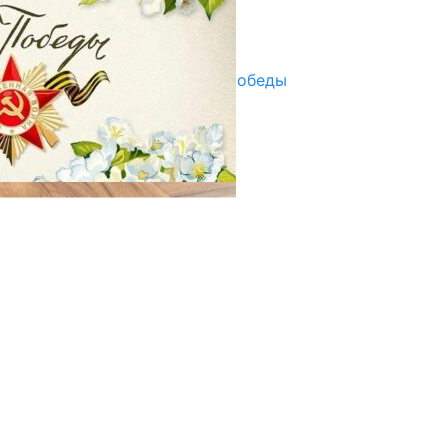
Улуу Жеңиштин жандуу сөзү
29.04.2025
Награды в преддверии Дня Победы
29.04.2025