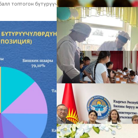
балл топтогон бүтүрүүчүлөрдүн пайыздык тизмеги
А
М