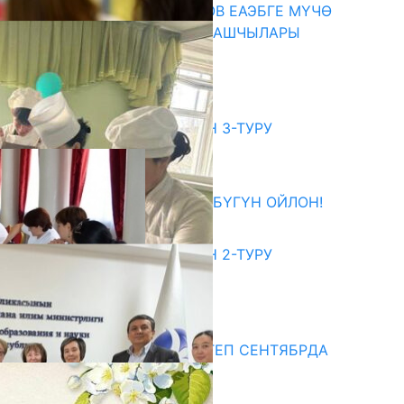
ПРЕЗИДЕНТ САДЫР ЖАПАРОВ ЕАЭБГЕ МҮЧӨ
МАМЛЕКЕТТЕРДИН ӨКМӨТ БАШЧЫЛАРЫ
МЕНЕН ЖОЛУГУШТУ
07.08.2026
битуриент
ЖОЖДОРГО КАБЫЛ АЛУУНУН 3-ТУРУ
БАШТАЛДЫ
27.07.2026
ӨЗҮҢДҮН КЕЛЕЧЕГИҢ ҮЧҮН БҮГҮН ОЙЛОН!
20.07.2026
ЖОЖДОРГО КАБЫЛ АЛУУНУН 2-ТУРУ
БАШТАЛДЫ
20.07.2026
едиа
СУЗАКТА 750 ОРУНДУУ МЕКТЕП СЕНТЯБРДА
ПАЙДАЛАНУУГА БЕРИЛЕТ
07.08.2025