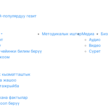
-популярдуу гезит
Методикалык иштер
Медиа
Биз
нт
Аудио
у
Видео
 чейинки билим берүү
Сүрөт
 коом
к кызматташтык
а жашоо
тажрыйба
жана фактылар
жооп берүү