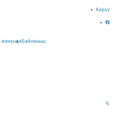
Кирүү
 жөнүндө
Байланыш