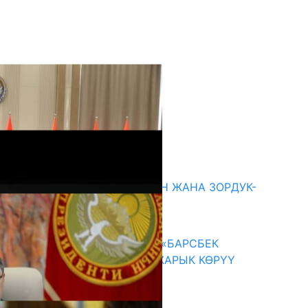
кыркы жаңылыктар
ГЕНДЕРДИК БАСМЫРЛООДОН ЖАНА ЗОРДУК-
ЗОМБУЛУКТАН КОРГОО
07.08.2026
КЫРГЫЗ ТАРЫХЫ ТАСМАДА: «БАРСБЕК
КАГАН» КӨРКӨМ ТАСМАСЫ ЖАРЫК КӨРҮҮ
АЛДЫНДА
07.08.2026