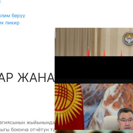
ш
илим берүү
ик пикир
АР ЖАНА
А
легиясынын жыйынында Каныбек Иманалиев 2023-
гы боюнча отчётун тапшырды. Анда республика