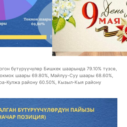
гон бүтүрүүчүлөр Бишкек шаарында 79.10% түзсө,
Токмок шаары 69.80%, Майлуу-Суу шаары 68.60%,
ара-Кулжа району 60.50%, Кызыл-Кыя району