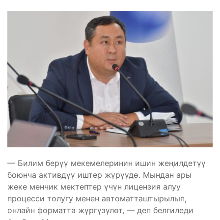
— Билим берүү мекемелеринин ишин жеңилдетүү
боюнча активдүү иштер жүрүүдө. Мындан ары
жеке менчик мектептер үчүн лицензия алуу
процесси толугу менен автоматташтырылып,
онлайн форматта жүргүзүлөт, — деп белгиледи