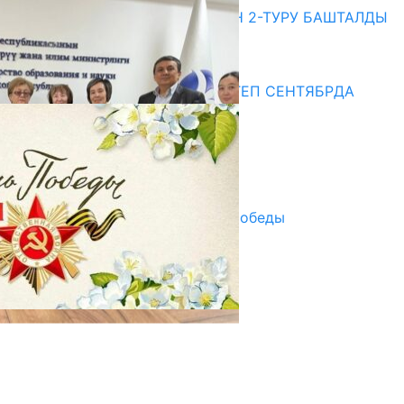
ЖОЖДОРГО КАБЫЛ АЛУУНУН 2-ТУРУ БАШТАЛДЫ
20.07.2026
Медиа
СУЗАКТА 750 ОРУНДУУ МЕКТЕП СЕНТЯБРДА
ПАЙДАЛАНУУГА БЕРИЛЕТ
07.08.2025
Улуу Жеңиштин жандуу сөзү
29.04.2025
Награды в преддверии Дня Победы
29.04.2025