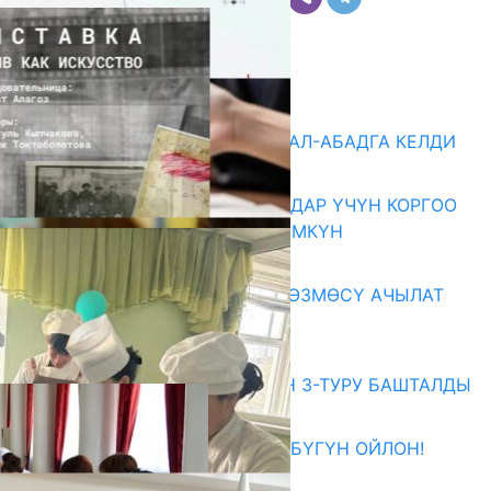
Комментарийлер
Акыркы жаңылыктар
«БИРИМДИК КЕРБЕНИ» ЖАЛАЛ-АБАДГА КЕЛДИ
07.08.2026
КОРРУПЦИЯНЫ КАБАРЛАГАНДАР ҮЧҮН КОРГОО
ЧАРАЛАРЫ КҮЧӨТҮЛҮШҮ МҮМКҮН
07.08.2026
«АРХИВ – ИСКУССТВО» КӨРГӨЗМӨСҮ АЧЫЛАТ
07.08.2026
Абитуриент
ЖОЖДОРГО КАБЫЛ АЛУУНУН 3-ТУРУ БАШТАЛДЫ
27.07.2026
ӨЗҮҢДҮН КЕЛЕЧЕГИҢ ҮЧҮН БҮГҮН ОЙЛОН!
20.07.2026