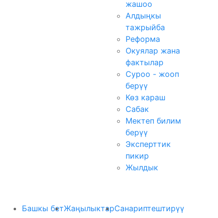
жашоо
Алдыңкы
тажрыйба
Реформа
Окуялар жана
фактылар
Суроо - жооп
берүү
Көз караш
Сабак
Мектеп билим
берүү
Эксперттик
пикир
Жылдык
Башкы бет
Жаңылыктар
Санариптештирүү