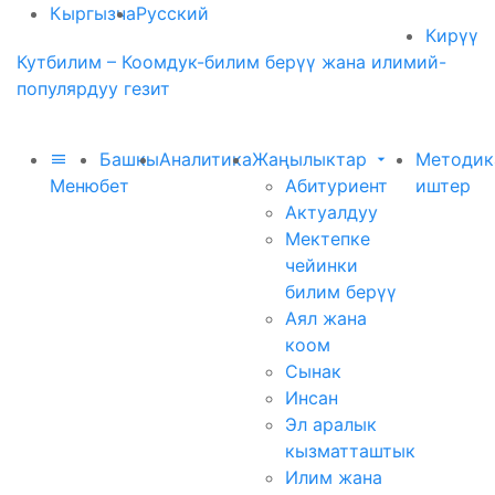
Кыргызча
Русский
Кирүү
Кутбилим – Коомдук-билим берүү жана илимий-
популярдуу гезит
Башкы
Аналитика
Жаңылыктар
Методик
Меню
бет
Абитуриент
иштер
Актуалдуу
Мектепке
чейинки
билим берүү
Аял жана
коом
Сынак
Инсан
Эл аралык
кызматташтык
Илим жана