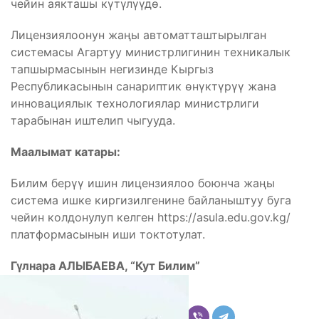
чейин аякташы күтүлүүдө.
Лицензиялоонун жаңы автоматташтырылган
системасы Агартуу министрлигинин техникалык
тапшырмасынын негизинде Кыргыз
Республикасынын санариптик өнүктүрүү жана
инновациялык технологиялар министрлиги
тарабынан иштелип чыгууда.
Маалымат катары:
Билим берүү ишин лицензиялоо боюнча жаңы
система ишке киргизилгенине байланыштуу буга
чейин колдонулуп келген https://asula.edu.gov.kg/
платформасынын иши токтотулат.
Гүлнара АЛЫБАЕВА, “Кут Билим”
Бөлүшүү