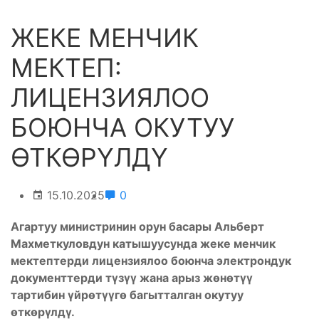
ЖЕКЕ МЕНЧИК
МЕКТЕП:
ЛИЦЕНЗИЯЛОО
БОЮНЧА ОКУТУУ
ӨТКӨРҮЛДҮ
15.10.2025
0
Агартуу министринин орун басары Альберт
Махметкуловдун катышуусунда жеке менчик
мектептерди лицензиялоо боюнча электрондук
документтерди түзүү жана арыз жөнөтүү
тартибин үйрөтүүгө багытталган окутуу
өткөрүлдү.