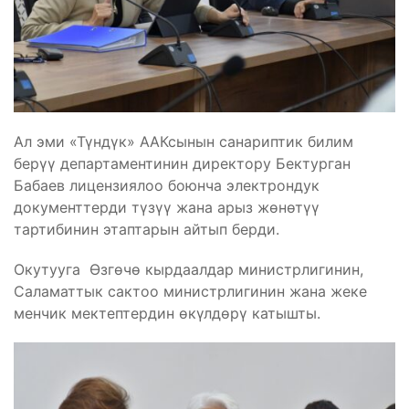
Ал эми «Түндүк» ААКсынын санариптик билим
берүү департаментинин директору Бектурган
Бабаев лицензиялоо боюнча электрондук
документтерди түзүү жана арыз жөнөтүү
тартибинин этаптарын айтып берди.
Окутууга Өзгөчө кырдаалдар министрлигинин,
Саламаттык сактоо министрлигинин жана жеке
менчик мектептердин өкүлдөрү катышты.