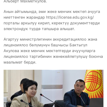
Альберт Махметкулов.
Анын айтымында, эми жеке менчик мектеп ачууга
ниеттенген жарандар https://license.edu.gov.kg/
порталы аркылуу кирип, керектүү документтерди
электрондук түрдө тапшыра алышат.
Агартуу министрлигинин аккредитациялоо жана
лицензиялоо бөлүмүнүн башчысы Бактыгүл
Акулова жеке менчик мектептерди ачуучуларга
лицензиялоо тартибинин жөнөкөйлөтүлүшү боюнча
маалымат берди.