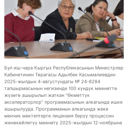
Бул иш-чара Кыргыз Республикасынын Министрлер
Кабинетинин Төрагасы Адылбек Касымалиевдин
2025-жылдын 4-августундагы № 24-8284
тапшырмасынын негизинде 100 күндүк мөөнөттө
жүзөгө ашырылып жаткан “Өкмөттүк
акселераторлор” программасынын алкагында ишке
ашырылууда. Программанын алкагында жеке
менчик мектептерге лицензия берүү процессин
жөнөкөйлөтүү мөөнөтү 2025-жылдын 12-ноябрына