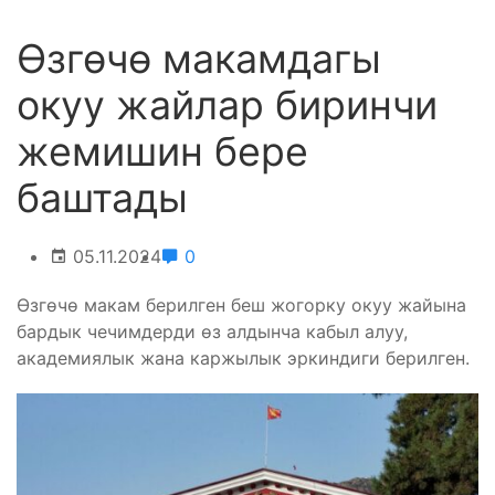
Өзгөчө макамдагы
окуу жайлар биринчи
жемишин бере
баштады
05.11.2024
0
Өзгөчө макам берилген беш жогорку окуу жайына
бардык чечимдерди өз алдынча кабыл алуу,
академиялык жана каржылык эркиндиги берилген.