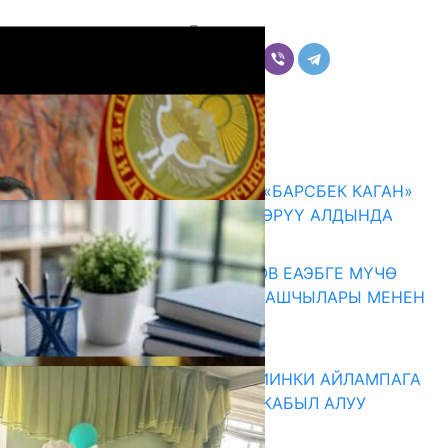
Бөлүшүү
Комментарийлер
Акыркы жаңылыктар
КЫРГЫЗ ТАРЫХЫ ТАСМАДА: «БАРСБЕК КАГАН»
КӨРКӨМ ТАСМАСЫ ЖАРЫК КӨРҮҮ АЛДЫНДА
07.08.2026
ПРЕЗИДЕНТ САДЫР ЖАПАРОВ ЕАЭБГЕ МҮЧӨ
МАМЛЕКЕТТЕРДИН ӨКМӨТ БАШЧЫЛАРЫ МЕНЕН
ЖОЛУГУШТУ
07.08.2026
ДИРЕКТОРЛОР РЕЗЕРВИ: КИЙИНКИ АЙЛАМПАГА
ЭЛЕКТРОНДУК АРЫЗДАРДЫ КАБЫЛ АЛУУ
БАШТАЛАТ