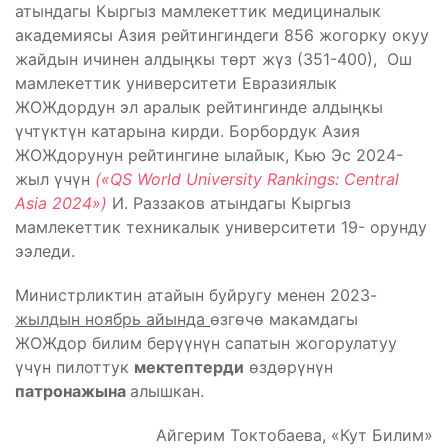
атындагы Кыргыз мамлекеттик медициналык
академиясы Азия рейтингиндеги 856 жогорку окуу
жайдын ичинен алдыңкы төрт жүз (351-400), Ош
мамлекеттик университети Евразиялык
ЖОЖдордун эл аралык рейтингинде алдыңкы
үчтүктүн катарына кирди. Борбордук Азия
ЖОЖдорунун рейтингине ылайык, Кью Эс 2024-
жыл үчүн
(«QS World University Rankings: Central
Asia 2024»)
И. Раззаков атындагы Кыргыз
мамлекеттик техникалык университети 19- орунду
ээледи.
Министрликтин атайын буйругу менен 2023-
жылдын ноябрь айында
өзгөчө макамдагы
ЖОЖдор билим берүүнүн сапатын жогорулатуу
үчүн пилоттук
мектептерди
өздөрүнүн
патронажына
алышкан.
Айгерим Токтобаева, «Кут Билим»