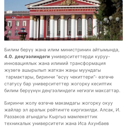
Билим берүү жана илим министринин айтымында,
4.0.
деңгээлиндеги
университеттерди куруу-
инновациялык жана илимий трансформация
жүзөгө ашырылып жаткан жаңы муундагы
тармактары, биринчи “өсүү чекиттери”- өзгөчө
статусу бар университеттер жогорку кесиптик
билим берүүнүн деңгээлиндеги негизги максаттар.
Биринчи жолу өзгөчө макамдагы жогорку окуу
жайлар эл аралык рейтингге киргизилди. Алсак, И.
Раззаков атындагы Кыргыз мамлекеттик
техникалык университети жана Иса Ахунбаев