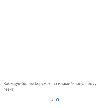
Коомдук-билим берүү жана илимий-популярдуу
гезит