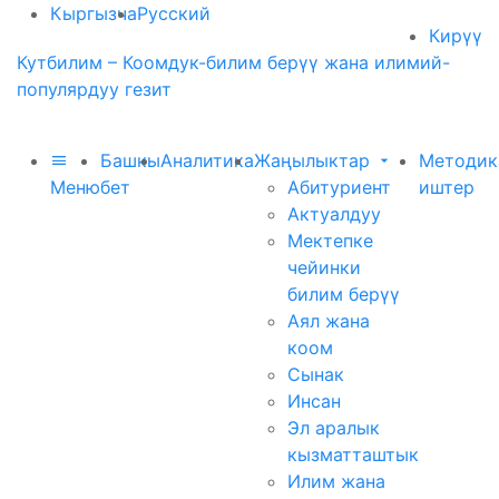
Кыргызча
Русский
Кирүү
Кутбилим – Коомдук-билим берүү жана илимий-
популярдуу гезит
Башкы
Аналитика
Жаңылыктар
Методик
Меню
бет
Абитуриент
иштер
Актуалдуу
Мектепке
чейинки
билим берүү
Аял жана
коом
Сынак
Инсан
Эл аралык
кызматташтык
Илим жана