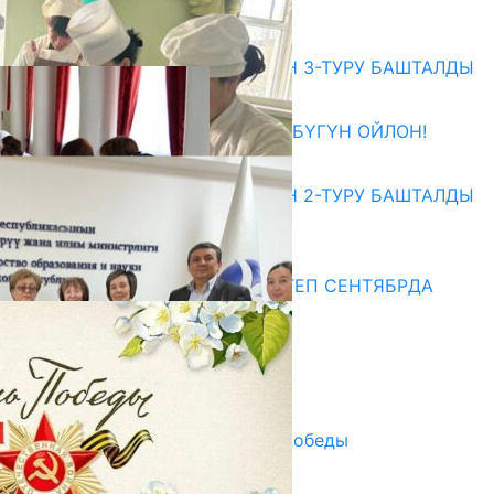
07.08.2026
Абитуриент
ЖОЖДОРГО КАБЫЛ АЛУУНУН 3-ТУРУ БАШТАЛДЫ
27.07.2026
ӨЗҮҢДҮН КЕЛЕЧЕГИҢ ҮЧҮН БҮГҮН ОЙЛОН!
20.07.2026
ЖОЖДОРГО КАБЫЛ АЛУУНУН 2-ТУРУ БАШТАЛДЫ
20.07.2026
Медиа
СУЗАКТА 750 ОРУНДУУ МЕКТЕП СЕНТЯБРДА
ПАЙДАЛАНУУГА БЕРИЛЕТ
07.08.2025
Улуу Жеңиштин жандуу сөзү
29.04.2025
Награды в преддверии Дня Победы
29.04.2025