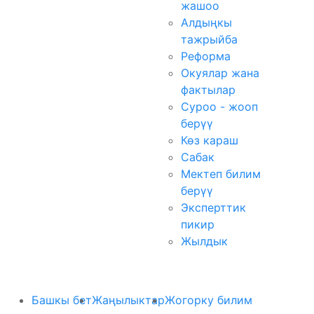
жашоо
Алдыңкы
тажрыйба
Реформа
Окуялар жана
фактылар
Суроо - жооп
берүү
Көз караш
Сабак
Мектеп билим
берүү
Эксперттик
пикир
Жылдык
Башкы бет
Жаңылыктар
Жогорку билим