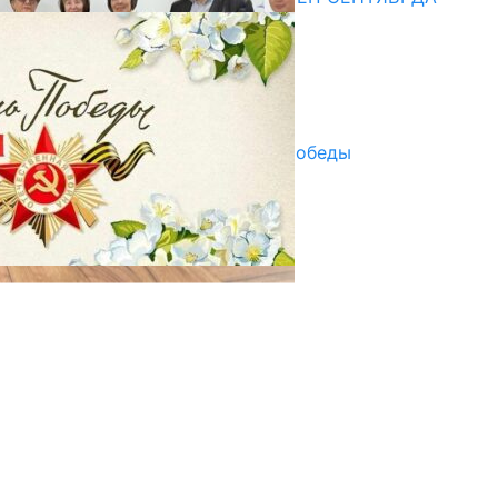
ПАЙДАЛАНУУГА БЕРИЛЕТ
07.08.2025
Улуу Жеңиштин жандуу сөзү
29.04.2025
Награды в преддверии Дня Победы
29.04.2025