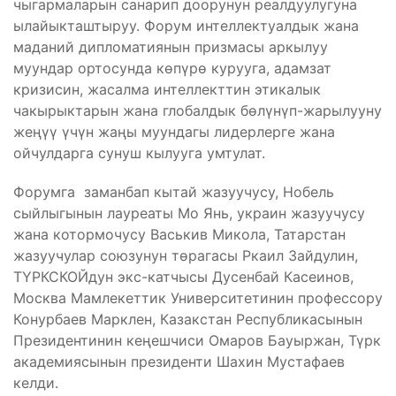
чыгармаларын санарип доорунун реалдуулугуна
ылайыкташтыруу. Форум интеллектуалдык жана
маданий дипломатиянын призмасы аркылуу
муундар ортосунда көпүрө курууга, адамзат
кризисин, жасалма интеллекттин этикалык
чакырыктарын жана глобалдык бөлүнүп-жарылууну
жеңүү үчүн жаңы муундагы лидерлерге жана
ойчулдарга сунуш кылууга умтулат.
Форумга заманбап кытай жазуучусу, Нобель
сыйлыгынын лауреаты Мо Янь, украин жазуучусу
жана котормочусу Васькив Микола, Татарстан
жазуучулар союзунун төрагасы Ркаил Зайдулин,
ТҮРКСКОЙдун экс-катчысы Дусенбай Касеинов,
Москва Мамлекеттик Университетинин профессору
Конурбаев Марклен, Казакстан Республикасынын
Президентинин кеңешчиси Омаров Бауыржан, Түрк
академиясынын президенти Шахин Мустафаев
келди.