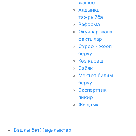
жашоо
Алдыңкы
тажрыйба
Реформа
Окуялар жана
фактылар
Суроо - жооп
берүү
Көз караш
Сабак
Мектеп билим
берүү
Эксперттик
пикир
Жылдык
Башкы бет
Жаңылыктар