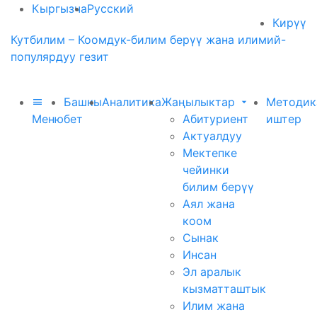
Кыргызча
Русский
Кирүү
Кутбилим – Коомдук-билим берүү жана илимий-
популярдуу гезит
Башкы
Аналитика
Жаңылыктар
Методик
Меню
бет
Абитуриент
иштер
Актуалдуу
Мектепке
чейинки
билим берүү
Аял жана
коом
Сынак
Инсан
Эл аралык
кызматташтык
Илим жана