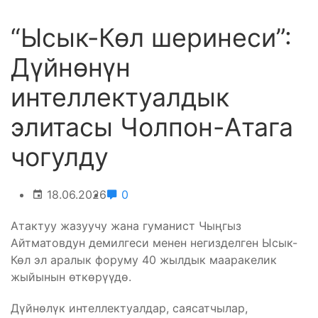
“Ысык-Көл шеринеси”:
Дүйнөнүн
интеллектуалдык
элитасы Чолпон-Атага
чогулду
18.06.2026
0
Атактуу жазуучу жана гуманист Чыңгыз
Айтматовдун демилгеси менен негизделген Ысык-
Көл эл аралык форуму 40 жылдык мааракелик
жыйынын өткөрүүдө.
Дүйнөлүк интеллектуалдар, саясатчылар,