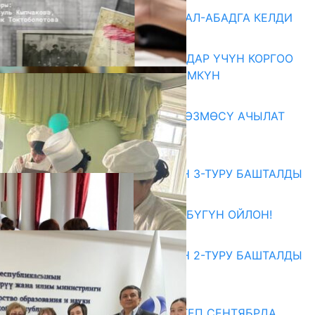
Акыркы жаңылыктар
«БИРИМДИК КЕРБЕНИ» ЖАЛАЛ-АБАДГА КЕЛДИ
07.08.2026
КОРРУПЦИЯНЫ КАБАРЛАГАНДАР ҮЧҮН КОРГОО
ЧАРАЛАРЫ КҮЧӨТҮЛҮШҮ МҮМКҮН
07.08.2026
«АРХИВ – ИСКУССТВО» КӨРГӨЗМӨСҮ АЧЫЛАТ
07.08.2026
Абитуриент
ЖОЖДОРГО КАБЫЛ АЛУУНУН 3-ТУРУ БАШТАЛДЫ
27.07.2026
ӨЗҮҢДҮН КЕЛЕЧЕГИҢ ҮЧҮН БҮГҮН ОЙЛОН!
20.07.2026
ЖОЖДОРГО КАБЫЛ АЛУУНУН 2-ТУРУ БАШТАЛДЫ
20.07.2026
Медиа
СУЗАКТА 750 ОРУНДУУ МЕКТЕП СЕНТЯБРДА