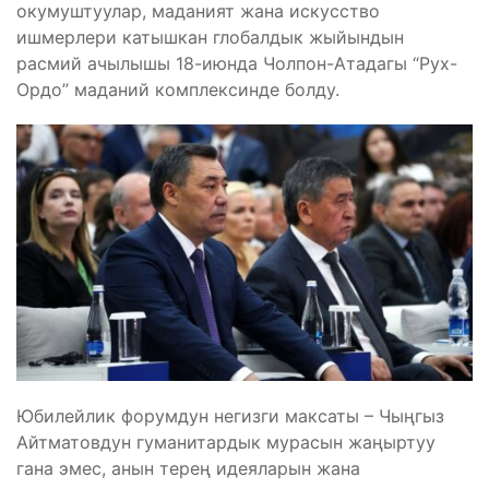
окумуштуулар, маданият жана искусство
ишмерлери катышкан глобалдык жыйындын
расмий ачылышы 18-июнда Чолпон-Атадагы “Рух-
Ордо” маданий комплексинде болду.
Юбилейлик форумдун негизги максаты – Чыңгыз
Айтматовдун гуманитардык мурасын жаңыртуу
гана эмес, анын терең идеяларын жана