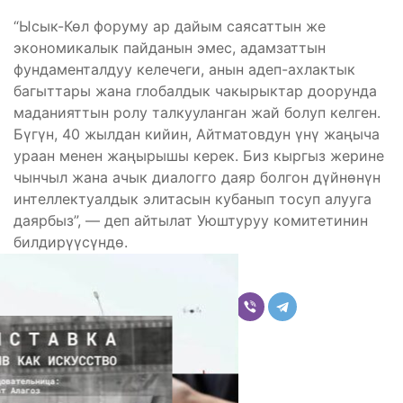
“Ысык-Көл форуму ар дайым саясаттын же
экономикалык пайданын эмес, адамзаттын
фундаменталдуу келечеги, анын адеп-ахлактык
багыттары жана глобалдык чакырыктар доорунда
маданияттын ролу талкууланган жай болуп келген.
Бүгүн, 40 жылдан кийин, Айтматовдун үнү жаңыча
ураан менен жаңырышы керек. Биз кыргыз жерине
чынчыл жана ачык диалогго даяр болгон дүйнөнүн
интеллектуалдык элитасын кубанып тосуп алууга
даярбыз”, — деп айтылат Уюштуруу комитетинин
билдирүүсүндө.
Бөлүшүү
Комментарийлер