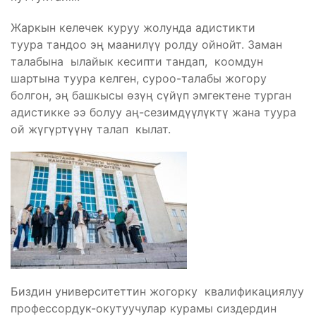
Жаркын келечек куруу жолунда адистикти
туура тандоо эң маанилүү ролду ойнойт. Заман
талабына ылайык кесипти тандап, коомдун
шартына туура келген, суроо-талабы жогору
болгон, эң башкысы өзүң сүйүп эмгектене турган
адистикке ээ болуу аң-сезимдүүлүктү жана туура
ой жүгүртүүнү талап кылат.
Биздин университеттин жогорку квалификациялуу
профессордук-окутуучулар курамы сиздердин