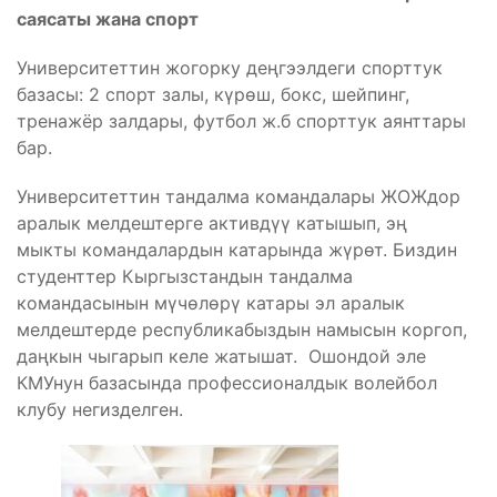
саясаты жана спорт
Университеттин жогорку деңгээлдеги спорттук
базасы: 2 спорт залы, күрөш, бокс, шейпинг,
тренажёр залдары, футбол ж.б спорттук аянттары
бар.
Университеттин тандалма командалары ЖОЖдор
аралык мелдештерге активдүү катышып, эң
мыкты командалардын катарында жүрөт. Биздин
студенттер Кыргызстандын тандалма
командасынын мүчөлөрү катары эл аралык
мелдештерде республикабыздын намысын коргоп,
даңкын чыгарып келе жатышат. Ошондой эле
КМУнун базасында профессионалдык волейбол
клубу негизделген.