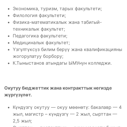
Экономика, туризм, тарых факультети;
Филология факультети;
Физика-математикалык жана табигый-
техникалык факультет;
Педагогика факультети;
Медициналык факультет;
Үзгүлтүксүз билим берүү жана квалификацияны
жогорулатуу борбору;
К.Тыныстанов атындагы ЫМУнун колледжи.
Окутуу бюджеттик жана контракттык негизде
жүргүзүлөт.
Күндүзгү окутуу — окуу мөөнөтү: бакалавр — 4
жыл, магистр – күндүзгү — 2 жыл, сырттан —
2,5 жыл;