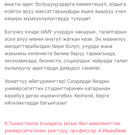
мыкты адис болушуңуздарга көмөктөшүп, алдыга
койгон аруу максаттарыңарды ишке ашыруу үчүн
кеңири мүмкүнчүлүктөрдү түзүшөт.
Бүгүнкү күндө ЫМУ учурдун чакырык, талаптарын
эске алуу менен өнүгүп жаткан кези. Эң маанилүү
милдеттерибиздин бири болуп, учурда жана
жакынкы келечекте билим берүү тармагында,
экономикада, бизнесте, социалдык чөйрөдө талап
кылынуучу адистерди даярдоо саналат.
Урматтуу абитуриенттер! Сиздерди биздин
университеттин студенттеринин катарынан
көрөбүз деген ишеничтебиз. Келгиле, бирге
ийгиликтерди багынталы!
К.Тыныстанов атындагы Ысык-Көл мамлекеттик
университетинин ректору, профессор А.Иманбаев