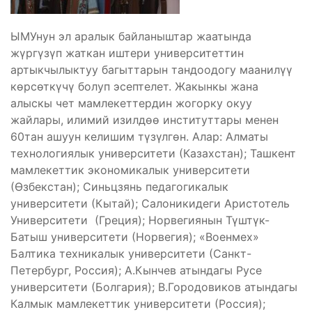
ЫМУнун эл аралык байланыштар жаатында
жүргүзүп жаткан иштери университеттин
артыкчылыктуу багыттарын тандоодогу маанилүү
көрсөткүчү болуп эсептелет. Жакынкы жана
алыскы чет мамлекеттердин жогорку окуу
жайлары, илимий изилдөө институттары менен
60тан ашуун келишим түзүлгөн. Алар: Алматы
технологиялык университети (Казахстан); Ташкент
мамлекеттик экономикалык университети
(Өзбекстан); Синьцзянь педагогикалык
университети (Кытай); Салоникидеги Аристотель
Университети (Греция); Норвегиянын Түштүк-
Батыш университети (Норвегия); «Военмех»
Балтика техникалык университети (Санкт-
Петербург, Россия); А.Кынчев атындагы Русе
университети (Болгария); В.Городовиков атындагы
Калмык мамлекеттик университети (Россия);