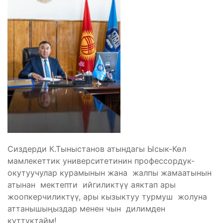
Сиздерди К.Тыныстанов атындагы Ысык-Көл
мамлекеттик университетинин профессордук-
окутуучулар курамынын жана жалпы жамаатынын
атынан мектепти ийгиликтүү аяктап ары
жоопкерчиликтүү, ары кызыктуу турмуш жолуна
аттанышыңыздар менен чын дилимден
куттуктайм!