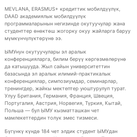
MEVLANA, ERASMUS+ кредиттик мобилдүүлүк,
DAAD академиялык мобилдүүлүк
программаларынын негизинде окутуучулар жана
студенттер өнөктөш жогорку окуу жайларга баруу
мүмкүнчүлүктөрүнө ээ.
ЫМУнун окутуучулары эл аралык
конференцияларга, билим берүү көргөзмөлөрүнө
да катышууда. Жыл сайын университеттин
базасында эл аралык илимий-практикалык
конференциялар, симпозиумдар, семинарлар,
тренингдер, жайкы мектептер уюштурулуп турат.
Улуу Британия, Германия, Франция, Швеция,
Португалия, Австрия, Норвегия, Түркия, Кытай,
Польша — бул ЫМУ кызматташкан чет
мамлекеттердин толук эмес тизмеси.
Бүгүнкү күндө 184 чет элдик студент ЫМУдан