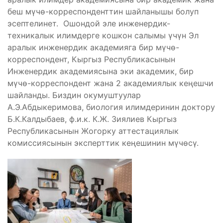
беш мүчө-корреспонденттин шайланышы болуп
эсептелинет. Ошондой эле инженердик-
техникалык илимдерге кошкон салымы үчүн Эл
аралык инженердик академияга бир мүчө-
корреспондент, Кыргыз Республикасынын
Инженердик академиясына эки академик, бир
мүчө-корреспондент жана 2 академиялык кеңешчи
шайланды. Биздин окумуштуулар
А.Э.Абдыкеримова, биология илимдеринин доктору
Б.К.Калдыбаев, ф.и.к. К.Ж. Зиялиев Кыргыз
Республикасынын Жогорку аттестациялык
комиссиясынын эксперттик кеңешинин мүчөсү.