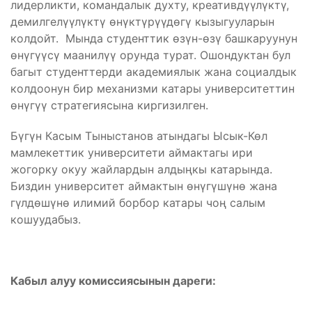
лидерликти, командалык духту, креативдүүлүктү,
демилгелүүлүктү өнүктүрүүдөгү кызыгууларын
колдойт. Мында студенттик өзүн-өзү башкаруунун
өнүгүүсү маанилүү орунда турат. Ошондуктан бул
багыт студенттерди академиялык жана социалдык
колдоонун бир механизми катары университеттин
өнүгүү стратегиясына киргизилген.
Бүгүн Касым Тыныстанов атындагы Ысык-Көл
мамлекеттик университети аймактагы ири
жогорку окуу жайлардын алдыңкы катарында.
Биздин университет аймактын өнүгүшүнө жана
гүлдөшүнө илимий борбор катары чоң салым
кошуудабыз.
Кабыл алуу комиссиясынын дареги: