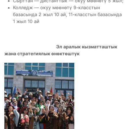
Сырттан — дистанттык — окуу мөөнөтү 5 жыл;
Колледж — окуу мөөнөтү 9-класстын
базасында 2 жыл 10 ай, 11-класстын базасында
1 жыл 10 ай
Эл аралык кызматташтык
жана стратегиялык өнөктөштүк