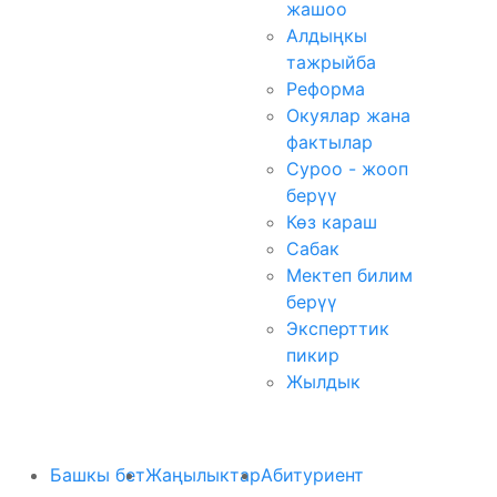
жашоо
Алдыңкы
тажрыйба
Реформа
Окуялар жана
фактылар
Суроо - жооп
берүү
Көз караш
Сабак
Мектеп билим
берүү
Эксперттик
пикир
Жылдык
Башкы бет
Жаңылыктар
Абитуриент