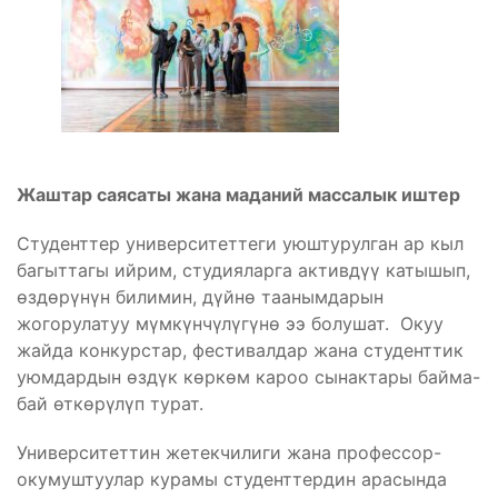
Жаштар саясаты жана маданий массалык иштер
Студенттер университеттеги уюштурулган ар кыл
багыттагы ийрим, студияларга активдүү катышып,
өздөрүнүн билимин, дүйнө таанымдарын
жогорулатуу мүмкүнчүлүгүнө ээ болушат. Окуу
жайда конкурстар, фестивалдар жана студенттик
уюмдардын өздүк көркөм кароо сынактары байма-
бай өткөрүлүп турат.
Университеттин жетекчилиги жана профессор-
окумуштуулар курамы студенттердин арасында