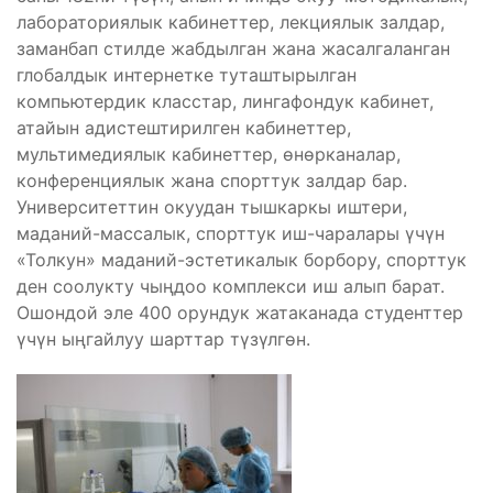
лабораториялык кабинеттер, лекциялык залдар,
заманбап стилде жабдылган жана жасалгаланган
глобалдык интернетке туташтырылган
компьютердик класстар, лингафондук кабинет,
атайын адистештирилген кабинеттер,
мультимедиялык кабинеттер, өнөрканалар,
конференциялык жана спорттук залдар бар.
Университеттин окуудан тышкаркы иштери,
маданий-массалык, спорттук иш-чаралары үчүн
«Толкун» маданий-эстетикалык борбору, спорттук
ден соолукту чыңдоо комплекси иш алып барат.
Ошондой эле 400 орундук жатаканада студенттер
үчүн ыңгайлуу шарттар түзүлгөн.