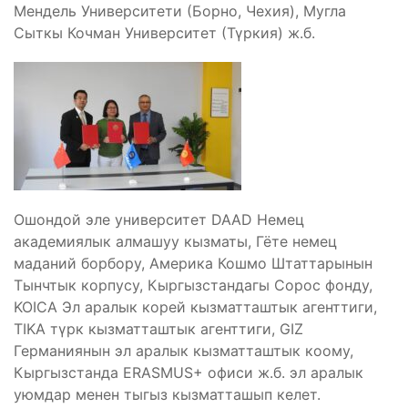
Мендель Университети (Борно, Чехия), Мугла
Сыткы Кочман Университет (Түркия) ж.б.
Ошондой эле университет DAAD Немец
академиялык алмашуу кызматы, Гёте немец
маданий борбору, Америка Кошмо Штаттарынын
Тынчтык корпусу, Кыргызстандагы Сорос фонду,
KOICA Эл аралык корей кызматташтык агенттиги,
TIKA түрк кызматташтык агенттиги, GIZ
Германиянын эл аралык кызматташтык коому,
Кыргызстанда ERASMUS+ офиси ж.б. эл аралык
уюмдар менен тыгыз кызматташып келет.