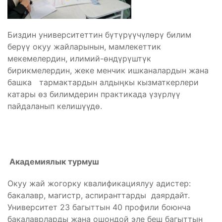
Биздин университеттин бүтүрүүчүлөрү билим
берүү окуу жайларынын, мамлекеттик
мекемелердин, илимий-өндүрүштүк
бирикмелердин, жеке менчик ишканалардын жана
башка тармактардын алдыңкы кызматкерлери
катары өз билимдерин практикада үзүрлүү
пайдаланып келишүүдө.
Академиялык турмуш
Окуу жай жогорку квалификациялуу адистер:
бакалавр, магистр, аспиранттарды даярдайт.
Университет 23 багыттын 40 профили боюнча
бакалаврларды жана ошондой эле беш багыттын