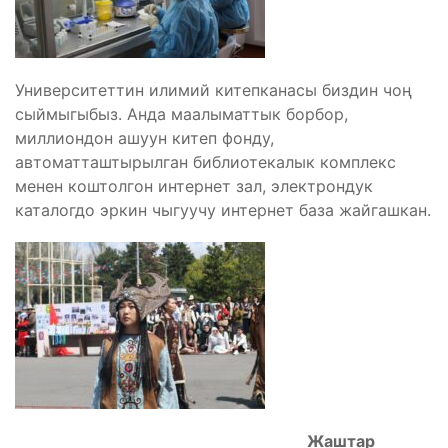
Университеттин илимий китепканасы биздин чоң
сыймыгыбыз. Анда маалыматтык борбор,
миллиондон ашуун китеп фонду,
автоматташтырылган библиотекалык комплекс
менен коштолгон интернет зал, электрондук
каталогдо эркин чыгуучу интернет база жайгашкан.
Жаштар