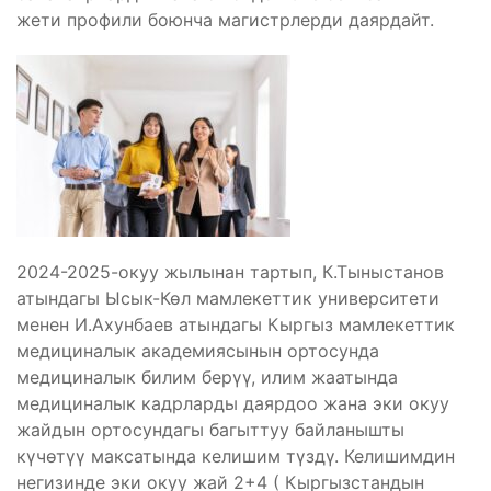
жети профили боюнча магистрлерди даярдайт.
2024-2025-окуу жылынан тартып, К.Тыныстанов
атындагы Ысык-Көл мамлекеттик университети
менен И.Ахунбаев атындагы Кыргыз мамлекеттик
медициналык академиясынын ортосунда
медициналык билим берүү, илим жаатында
медициналык кадрларды даярдоо жана эки окуу
жайдын ортосундагы багыттуу байланышты
күчөтүү максатында келишим түздү. Келишимдин
негизинде эки окуу жай 2+4 ( Кыргызстандын