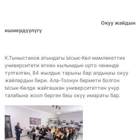
Окуу жайдын
ишмердүүлүгү
К.Тыныстанов атындагы Ысык-Көл мамлекеттик
университети өткөн кылымдын орто ченинде
түптөлгөн, 84 жылдык тарыхы бар алдыңкы окуу
жайлардын бири. Ала-Тоонун бермети болгон
Ысык-Көлдө жайгашкан университеттин учур
талабына жооп берген беш окуу имараты бар.