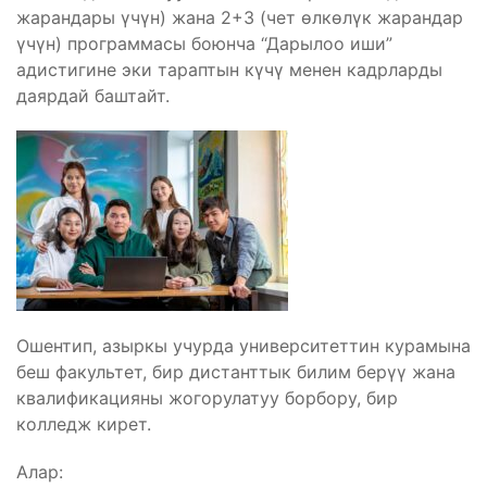
жарандары үчүн) жана 2+3 (чет өлкөлүк жарандар
үчүн) программасы боюнча “Дарылоо иши”
адистигине эки тараптын күчү менен кадрларды
даярдай баштайт.
Ошентип, азыркы учурда университеттин курамына
беш факультет, бир дистанттык билим берүү жана
квалификацияны жогорулатуу борбору, бир
колледж кирет.
Алар: