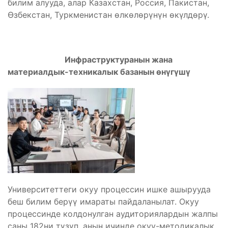
билим алууда, алар Казахстан, Россия, Пакистан,
Өзбекстан, Туркменистан өлкөлөрүнүн өкүлдөрү.
Инфраструктураны
н
жана
материалдык-техникалык базанын өнүгүшү
Университеттеги окуу процессин ишке ашырууда
беш билим берүү имараты пайдаланылат. Окуу
процессинде колдонулган аудиториялардын жалпы
саны 182ни түзүп, анын ичинде окуу-методикалык,