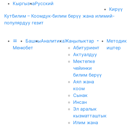
Кыргызча
Русский
Кирүү
Кутбилим – Коомдук-билим берүү жана илимий-
популярдуу гезит
Башкы
Аналитика
Жаңылыктар
Методик
Меню
бет
Абитуриент
иштер
Актуалдуу
Мектепке
чейинки
билим берүү
Аял жана
коом
Сынак
Инсан
Эл аралык
кызматташтык
Илим жана