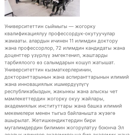
Университеттин сыймыгы — жогорку
квалификациялуу профессордук-окутуучулар
жамааты. алардын ичинен 11 илимдин доктору
жана профессорлор, 72 илимдин кандидаты жана
доценттер үзүрлүү эмгектенип, жаштарды
тарбиялоого өз салымдарын кошуп жатышат.
Университеттин кызматкерлеринин,
докторанттарынын жана аспиранттарынын илимий
жана инновациялык ишмердүүлүгү
республикабыздын, жакынкы жана алыскы чет
мамлекеттердин жогорку окуу жайлары,
академиялык институттары жана башка илимий
мекемелери менен тыгыз байланышта жүзөгө
ашырылат. Жетишкендиктердин бири
мугалимдердин билимин жогорулатуу боюнча Эл
аралык илимдер академиясына бир академик жана