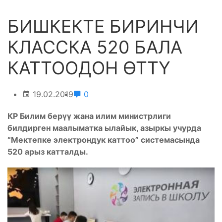
БИШКЕКТЕ БИРИНЧИ
КЛАССКА 520 БАЛА
КАТТООДОН ӨТТҮ
19.02.2019
0
КР Билим берүү жана илим министрлиги
билдирген маалыматка ылайык, азыркы учурда
“Мектепке электрондук каттоо” системасында
520 арыз катталды.