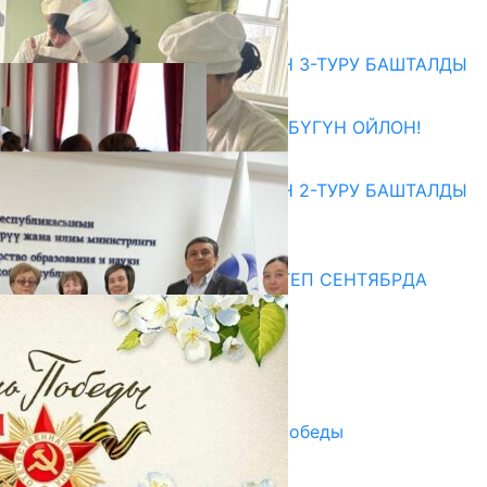
07.08.2026
Абитуриент
ЖОЖДОРГО КАБЫЛ АЛУУНУН 3-ТУРУ БАШТАЛДЫ
27.07.2026
ӨЗҮҢДҮН КЕЛЕЧЕГИҢ ҮЧҮН БҮГҮН ОЙЛОН!
20.07.2026
ЖОЖДОРГО КАБЫЛ АЛУУНУН 2-ТУРУ БАШТАЛДЫ
20.07.2026
Медиа
СУЗАКТА 750 ОРУНДУУ МЕКТЕП СЕНТЯБРДА
ПАЙДАЛАНУУГА БЕРИЛЕТ
07.08.2025
Улуу Жеңиштин жандуу сөзү
29.04.2025
Награды в преддверии Дня Победы
29.04.2025