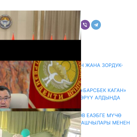
Бөлүшүү
Комментарийлер
Акыркы жаңылыктар
ГЕНДЕРДИК БАСМЫРЛООДОН ЖАНА ЗОРДУК-
ЗОМБУЛУКТАН КОРГОО
07.08.2026
КЫРГЫЗ ТАРЫХЫ ТАСМАДА: «БАРСБЕК КАГАН»
КӨРКӨМ ТАСМАСЫ ЖАРЫК КӨРҮҮ АЛДЫНДА
07.08.2026
ПРЕЗИДЕНТ САДЫР ЖАПАРОВ ЕАЭБГЕ МҮЧӨ
МАМЛЕКЕТТЕРДИН ӨКМӨТ БАШЧЫЛАРЫ МЕНЕН
ЖОЛУГУШТУ