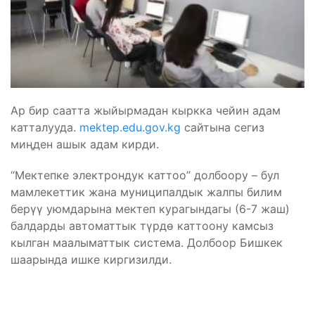
Ар бир саатта жыйырмадан кыркка чейин адам
катталууда.
mektep.edu.gov.kg
сайтына сегиз
миңден ашык адам кирди.
“Мектепке электрондук каттоо” долбоору – бул
мамлекеттик жана муниципалдык жалпы билим
берүү уюмдарына мектеп курагындагы (6-7 жаш)
балдарды автоматтык түрдө каттоону камсыз
кылган маалыматтык система. Долбоор Бишкек
шаарында ишке киргизилди.