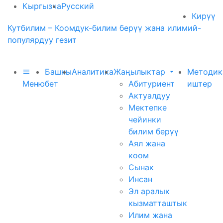
Кыргызча
Русский
Кирүү
Кутбилим – Коомдук-билим берүү жана илимий-
популярдуу гезит
Башкы
Аналитика
Жаңылыктар
Методик
Меню
бет
Абитуриент
иштер
Актуалдуу
Мектепке
чейинки
билим берүү
Аял жана
коом
Сынак
Инсан
Эл аралык
кызматташтык
Илим жана