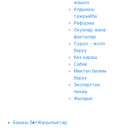
жашоо
Алдыңкы
тажрыйба
Реформа
Окуялар жана
фактылар
Суроо - жооп
берүү
Көз караш
Сабак
Мектеп билим
берүү
Эксперттик
пикир
Жылдык
Башкы бет
Жаңылыктар