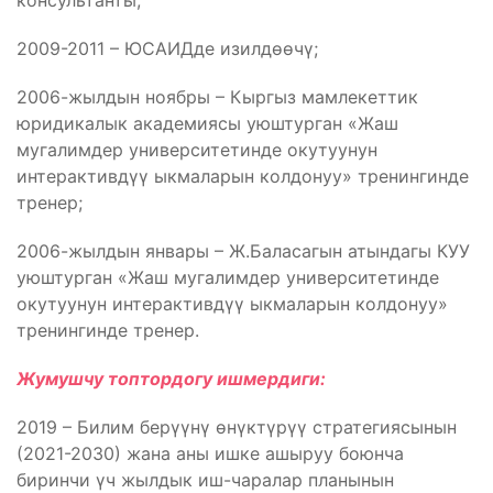
консультанты;
2009-2011 – ЮСАИДде изилдөөчү;
2006-жылдын ноябры – Кыргыз мамлекеттик
юридикалык академиясы уюштурган «Жаш
мугалимдер университетинде окутуунун
интерактивдүү ыкмаларын колдонуу» тренингинде
тренер;
2006-жылдын январы – Ж.Баласагын атындагы КУУ
уюштурган «Жаш мугалимдер университетинде
окутуунун интерактивдүү ыкмаларын колдонуу»
тренингинде тренер.
Жумушчу топтордогу ишмердиги:
2019 – Билим берүүнү өнүктүрүү стратегиясынын
(2021-2030) жана аны ишке ашыруу боюнча
биринчи үч жылдык иш-чаралар планынын