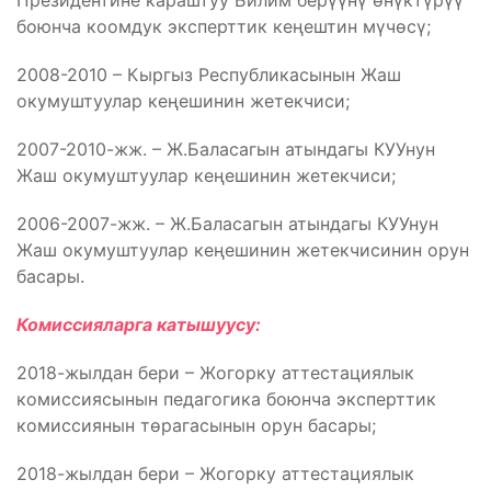
Президентине караштуу Билим берүүнү өнүктүрүү
боюнча коомдук эксперттик кеңештин мүчөсү;
2008-2010 – Кыргыз Республикасынын Жаш
окумуштуулар кеңешинин жетекчиси;
2007-2010-жж. – Ж.Баласагын атындагы КУУнун
Жаш окумуштуулар кеңешинин жетекчиси;
2006-2007-жж. – Ж.Баласагын атындагы КУУнун
Жаш окумуштуулар кеңешинин жетекчисинин орун
басары.
Комиссияларга катышуусу:
2018-жылдан бери – Жогорку аттестациялык
комиссиясынын педагогика боюнча эксперттик
комиссиянын төрагасынын орун басары;
2018-жылдан бери – Жогорку аттестациялык