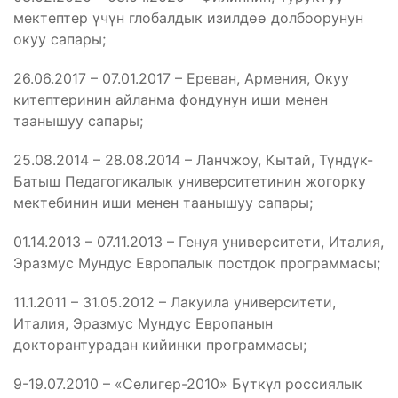
мектептер үчүн глобалдык изилдөө долбоорунун
окуу сапары;
26.06.2017 – 07.01.2017 – Ереван, Армения, Окуу
китептеринин айланма фондунун иши менен
таанышуу сапары;
25.08.2014 – 28.08.2014 – Ланчжоу, Кытай, Түндүк-
Батыш Педагогикалык университетинин жогорку
мектебинин иши менен таанышуу сапары;
01.14.2013 – 07.11.2013 – Генуя университети, Италия,
Эразмус Мундус Европалык постдок программасы;
11.1.2011 – 31.05.2012 – Лакуила университети,
Италия, Эразмус Мундус Европанын
докторантурадан кийинки программасы;
9-19.07.2010 – «Селигер-2010» Бүткүл россиялык