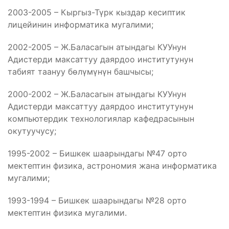
2003-2005 – Кыргыз-Түрк кыздар кесиптик
лицейинин информатика мугалими;
2002-2005 – Ж.Баласагын атындагы КУУнун
Адистерди максаттуу даярдоо институтунун
табият таануу бөлүмүнүн башчысы;
2000-2002 – Ж.Баласагын атындагы КУУнун
Адистерди максаттуу даярдоо институтунун
компьютердик технологиялар кафедрасынын
окутуучусу;
1995-2002 – Бишкек шаарындагы №47 орто
мектептин физика, астрономия жана информатика
мугалими;
1993-1994 – Бишкек шаарындагы №28 орто
мектептин физика мугалими.