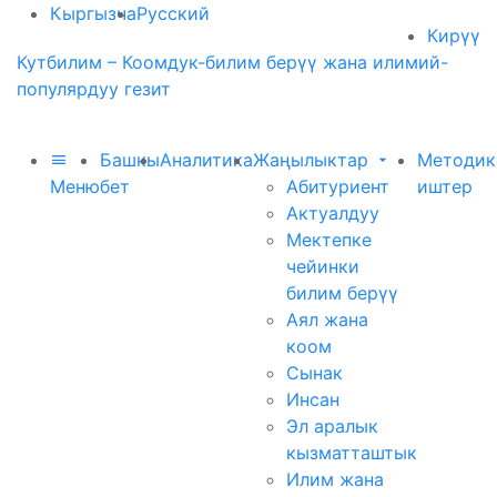
Кыргызча
Русский
Кирүү
Кутбилим – Коомдук-билим берүү жана илимий-
популярдуу гезит
Башкы
Аналитика
Жаңылыктар
Методик
Меню
бет
Абитуриент
иштер
Актуалдуу
Мектепке
чейинки
билим берүү
Аял жана
коом
Сынак
Инсан
Эл аралык
кызматташтык
Илим жана