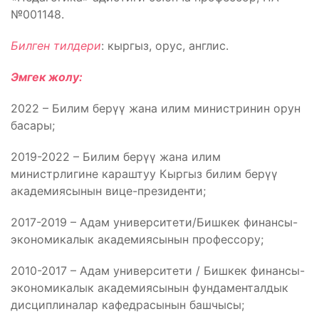
№001148.
Билген тилдери
: кыргыз, орус, англис.
Эмгек жолу:
2022 – Билим берүү жана илим министринин орун
басары;
2019-2022 – Билим берүү жана илим
министрлигине караштуу Кыргыз билим берүү
академиясынын вице-президенти;
2017-2019 – Адам университети/Бишкек финансы-
экономикалык академиясынын профессору;
2010-2017 – Адам университети / Бишкек финансы-
экономикалык академиясынын фундаменталдык
дисциплиналар кафедрасынын башчысы;