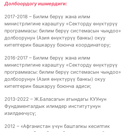
Долбоордогу ишмердиги:
2017-2018 – Билим берүү жана илим
министрлигине караштуу «Секторду өнүктүрүү
программасы: билим берүү системасын чыңдоо»
долбоорунун (Азия өнүктүрүү банкы) окуу
китептерин башкаруу боюнча координатору;
2016-2017 – Билим берүү жана илим
министрлигине караштуу «Секторду өнүктүрүү
программасы: билим берүү системасын чыңдоо»
долбоорунун (Азия өнүктүрүү банкы) окуу
китептерин башкаруу боюнча адиси;
2013-2022 – Ж.Баласагын атындагы КУУнун
Фундаменталдык илимдер институтунун
изилдөөчүсү;
2012 – «Афганистан үчүн баштапкы кесиптик