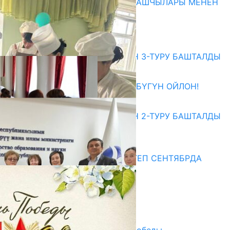
МАМЛЕКЕТТЕРДИН ӨКМӨТ БАШЧЫЛАРЫ МЕНЕН
ЖОЛУГУШТУ
07.08.2026
Абитуриент
ЖОЖДОРГО КАБЫЛ АЛУУНУН 3-ТУРУ БАШТАЛДЫ
27.07.2026
ӨЗҮҢДҮН КЕЛЕЧЕГИҢ ҮЧҮН БҮГҮН ОЙЛОН!
20.07.2026
ЖОЖДОРГО КАБЫЛ АЛУУНУН 2-ТУРУ БАШТАЛДЫ
20.07.2026
Медиа
СУЗАКТА 750 ОРУНДУУ МЕКТЕП СЕНТЯБРДА
ПАЙДАЛАНУУГА БЕРИЛЕТ
07.08.2025
Улуу Жеңиштин жандуу сөзү
29.04.2025