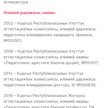
аспирантура.
Илимий даражасы, наамы:
2002 – Кыргыз Республикасынын Улуттук
аттестациялык комиссиясы, илимий даражасы:
педагогика илимдеринин кандидаты (физика),
№001007;
2006 – Кыргыз Республикасынын Улуттук
аттестациялык комиссиясы, илимий наамы:
«Педагогика» адистиги боюнча доцент, №001017;
2012 – Кыргыз Республикасынын Улуттук
аттестациялык комиссиясы, илимий даражасы:
педагогика илимдеринин доктору, ID №000839;
2016 – Кыргыз Республикасынын Жогорку
аттестациялык комиссиясы, илимий наамы:
«Педагогика» адистиги боюнча профессор, ПА