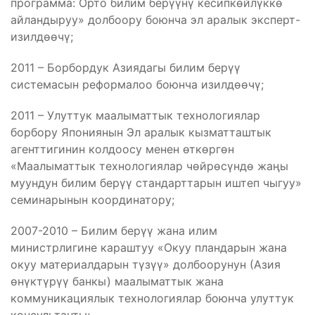
программа: Орто билим берүүнү кесипкөйлүккө
айландыруу» долбоору боюнча эл аралык эксперт-
изилдөөчү;
2011 – Борбордук Азиядагы билим берүү
системасын реформалоо боюнча изилдөөчү;
2011 – Улуттук маалыматтык технологиялар
борбору Япониянын Эл аралык кызматташтык
агенттигинин колдоосу менен өткөргөн
«Маалыматтык технологиялар чөйрөсүндө жаңы
муундун билим берүү стандарттарын иштеп чыгуу»
семинарынын координатору;
2007-2010 – Билим берүү жана илим
министрлигине караштуу «Окуу пландарын жана
окуу материалдарын түзүү» долбоорунун (Азия
өнүктүрүү банкы) маалыматтык жана
коммуникациялык технологиялар боюнча улуттук