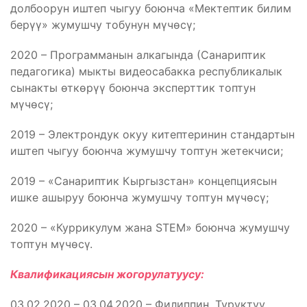
долбоорун иштеп чыгуу боюнча «Мектептик билим
берүү» жумушчу тобунун мүчөсү;
2020 – Программанын алкагында (Санариптик
педагогика) мыкты видеосабакка республикалык
сынакты өткөрүү боюнча эксперттик топтун
мүчөсү;
2019 – Электрондук окуу китептеринин стандартын
иштеп чыгуу боюнча жумушчу топтун жетекчиси;
2019 – «Санариптик Кыргызстан» концепциясын
ишке ашыруу боюнча жумушчу топтун мүчөсү;
2020 – «Куррикулум жана STEM» боюнча жумушчу
топтун мүчөсү.
Квалификациясын жогорулатуусу:
03.02.2020 – 03.04.2020 – Филиппин, Туруктуу