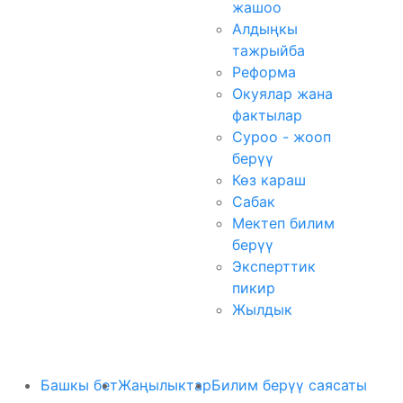
жашоо
Алдыңкы
тажрыйба
Реформа
Окуялар жана
фактылар
Суроо - жооп
берүү
Көз караш
Сабак
Мектеп билим
берүү
Эксперттик
пикир
Жылдык
Башкы бет
Жаңылыктар
Билим берүү саясаты