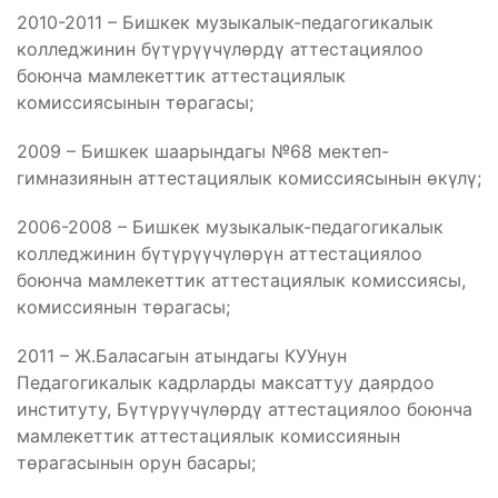
2010-2011 – Бишкек музыкалык-педагогикалык
колледжинин бүтүрүүчүлөрдү аттестациялоо
боюнча мамлекеттик аттестациялык
комиссиясынын төрагасы;
2009 – Бишкек шаарындагы №68 мектеп-
гимназиянын аттестациялык комиссиясынын өкүлү;
2006-2008 – Бишкек музыкалык-педагогикалык
колледжинин бүтүрүүчүлөрүн аттестациялоо
боюнча мамлекеттик аттестациялык комиссиясы,
комиссиянын төрагасы;
2011 – Ж.Баласагын атындагы КУУнун
Педагогикалык кадрларды максаттуу даярдоо
институту, Бүтүрүүчүлөрдү аттестациялоо боюнча
мамлекеттик аттестациялык комиссиянын
төрагасынын орун басары;