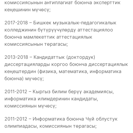
комиссиясынын антиплагиат боюнча эксперттик
кеңешинин мүчөсү;
2017-2018 – Бишкек музыкалык-педагогикалык
колледжинин бүтүрүүчүлөрдү аттестациялоо
боюнча мамлекеттик аттестациялык
комиссиясынын төрагасы;
2013-2018 – Кандидаттык (доктордук)
диссертацияларды коргоо боюнча диссертациялык
кеңештердин (физика, математика, информатика
боюнча) мүчөсү;
2011-2012 – Кыргыз билим берүү академиясы,
информатика илимдеринин кандидаты,
комиссиянын мүчөсү;
2011-2012 – Информатика боюнча Чүй облустук
олимпиадасы, комиссиянын төрагасы;