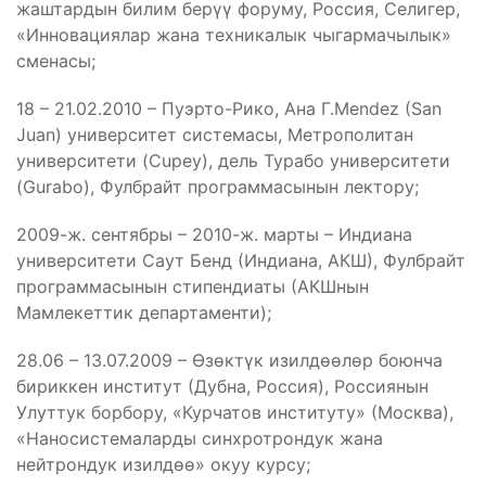
жаштардын билим берүү форуму, Россия, Селигер,
«Инновациялар жана техникалык чыгармачылык»
сменасы;
18 – 21.02.2010 – Пуэрто-Рико, Ана Г.Mendez (San
Juan) университет системасы, Метрополитан
университети (Cupey), дель Турабо университети
(Gurabo), Фулбрайт программасынын лектору;
2009-ж. сентябры – 2010-ж. марты – Индиана
университети Саут Бенд (Индиана, АКШ), Фулбрайт
программасынын стипендиаты (АКШнын
Мамлекеттик департаменти);
28.06 – 13.07.2009 – Өзөктүк изилдөөлөр боюнча
бириккен институт (Дубна, Россия), Россиянын
Улуттук борбору, «Курчатов институту» (Москва),
«Наносистемаларды синхротрондук жана
нейтрондук изилдөө» окуу курсу;