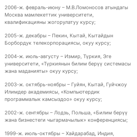
2006-ж. февраль-июну – М.В.Ломоносов атындагы
Москва мамлекеттик университети,
квалификацияны жогорулатуу курсу;
2005-ж. декабры – Пекин, Кытай, Кытайдын
Борбордук телекорпорациясы, окуу курсу;
2004-ж. июль-августу – Измир, Түркия, Эге
университети, «Түркиянын билим берүү системасы
жана маданияты» окуу курсу;
2003-ж. октябрь-ноябры – Гуйян, Кытай, Гуйчжоу
Илимдер академиясы, «Компьютердик
программалык камсыздоо» окуу курсу;
2002-ж. сентябры – Лодзь, Польша, «Билим берүү
жана бизнестеги чыгармачылык» конференциясы;
1999-ж. июль-октябры – Хайдарабад, Индия,