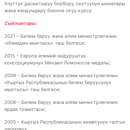
Улуттук дасыктыруу борбору, окутуунун ыкмалары
жана көндүмдөрү боюнча окуу курсу.
Сыйлыктары:
2021 – Билим берүү жана илим министрлигинин
«Илимдин мыктысы» төш белгиси;
2015 – Европа илимий-өндүрүштүк
консорциумунун Михаил Ломоносов медалы;
2009 – Билим берүү жана илим министрлигинин
«Кыргыз Республикасынын билим берүүсүнүн
мыктысы» төш белгиси;
2008 – Билим берүү жана илим министрлигинин
ардак грамотасы;
2005 – Кыргыз Республикасынын өкмөтүнүн «алтын
диплому»;