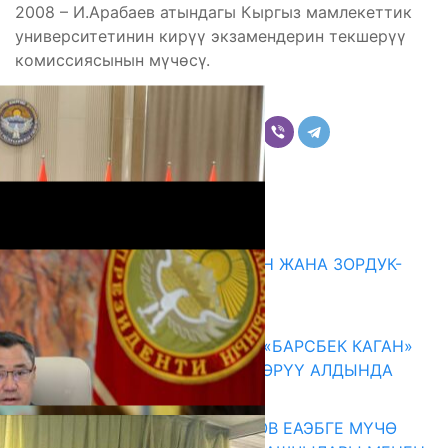
2008 – И.Арабаев атындагы Кыргыз мамлекеттик
университетинин кирүү экзамендерин текшерүү
комиссиясынын мүчөсү.
Бөлүшүү
Комментарийлер
Акыркы жаңылыктар
ГЕНДЕРДИК БАСМЫРЛООДОН ЖАНА ЗОРДУК-
ЗОМБУЛУКТАН КОРГОО
07.08.2026
КЫРГЫЗ ТАРЫХЫ ТАСМАДА: «БАРСБЕК КАГАН»
КӨРКӨМ ТАСМАСЫ ЖАРЫК КӨРҮҮ АЛДЫНДА
07.08.2026
ПРЕЗИДЕНТ САДЫР ЖАПАРОВ ЕАЭБГЕ МҮЧӨ