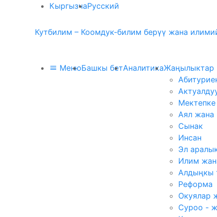
Кыргызча
Русский
Кутбилим – Коомдук-билим берүү жана илимий
Меню
Башкы бет
Аналитика
Жаңылыктар
Абитурие
Актуалду
Мектепке
Аял жана
Сынак
Инсан
Эл аралы
Илим жан
Алдыңкы 
Реформа
Окуялар 
Суроо - 