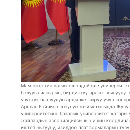
Мамлекеттик катчы ошондой эле университет
болууга чакырып, бирдиктүү аракет кылууну 
улуттук баалуулуктарды жеткирүү үчүн конк
Арслан Койчиев сөзүнүн жыйынтыгында Жусуп
университетине базалык университет катары
жайлардын ассоциациясынын ишин координа
иштеп чыгууну, изилдөө платформаларын түзү