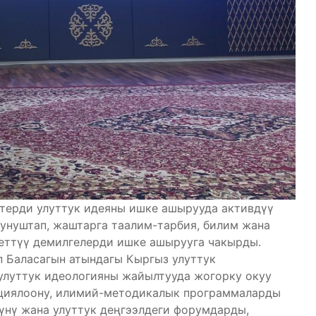
терди улуттук идеяны ишке ашырууда активдүү
сунуштап, жаштарга таалим-тарбия, билим жана
реттүү демилгелерди ишке ашырууга чакырды.
 Баласагын атындагы Кыргыз улуттук
 улуттук идеологияны жайылтууда жогорку окуу
циялоону, илимий-методикалык программаларды
үнү жана улуттук деңгээлдеги форумдарды,