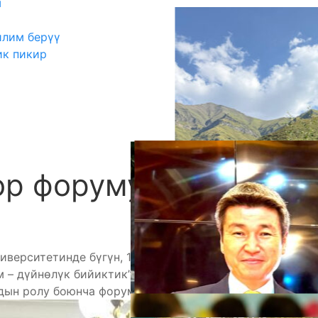
ш
илим берүү
ик пикир
ор форуму
А
иверситетинде бүгүн, 17-декабрда Кыргыз
 – дүйнөлүк бийиктик” уңгужолу жөнүндө”
ын ролу боюнча форум болуп өттү.