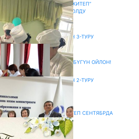
АКЫН А.ИСМАИЛОВ “АЛТЫН КИТЕП”
СЫЙЛЫГЫНЫН ЛАУРЕАТЫ БОЛДУ
06.08.2026
битуриент
ЖОЖДОРГО КАБЫЛ АЛУУНУН 3-ТУРУ
БАШТАЛДЫ
27.07.2026
ӨЗҮҢДҮН КЕЛЕЧЕГИҢ ҮЧҮН БҮГҮН ОЙЛОН!
20.07.2026
ЖОЖДОРГО КАБЫЛ АЛУУНУН 2-ТУРУ
БАШТАЛДЫ
20.07.2026
едиа
СУЗАКТА 750 ОРУНДУУ МЕКТЕП СЕНТЯБРДА
ПАЙДАЛАНУУГА БЕРИЛЕТ
07.08.2025
Улуу Жеңиштин жандуу сөзү