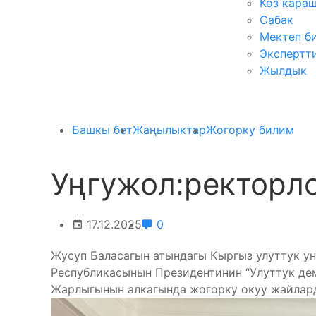
Көз кара
Сабак
Мектеп б
Экспертт
Жылдык
Башкы бет
Жаңылыктар
Жогорку билим
Уңгужол:ректорл
17.12.2025
0
Жусуп Баласагын атындагы Кыргыз улуттук ун
Республикасынын Президентинин “Улуттук дем
Жарлыгынын алкагында жогорку окуу жайлард