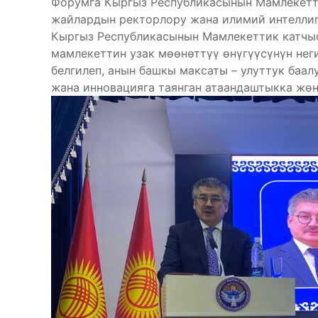
Форумга Кыргыз Республикасынын Мамлекетти
жайлардын ректорлору жана илимий интелли
Кыргыз Республикасынын Мамлекеттик катчы
мамлекеттин узак мөөнөттүү өнүгүүсүнүн нег
белгилеп, анын башкы максаты – улуттук баа
жана инновацияга таянган атаандаштыкка жөн