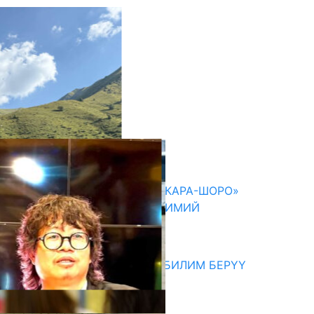
кыркы жаңылыктар
ОШМУНУН ОКУТУУЧУЛАРЫ «КАРА-ШОРО»
ЖАРАТЫЛЫШ ПАРКЫНДА ИЛИМИЙ
ЭКСПЕДИЦИЯ ӨТКӨРҮШТҮ
06.08.2026
МЭР АЙБЕК ДЖУНУШАЛИЕВ БИЛИМ БЕРҮҮ
МЕКЕМЕЛЕРИН КЫДЫРДЫ
06.08.2026