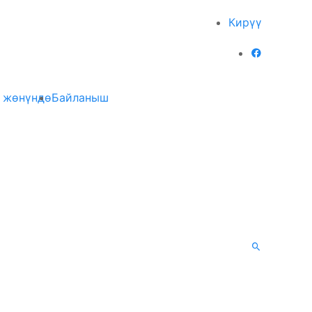
Кирүү
 жөнүндө
Байланыш