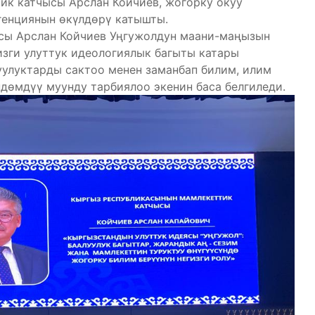
к катчысы Арслан Койчиев, жогорку окуу
генциянын өкүлдөрү катышты.
сы Арслан Койчиев Уңгужолдун маани-маңызын
изги улуттук идеологиялык багыты катары
луулуктарды сактоо менен заманбап билим, илим
дөмдүү муунду тарбиялоо экенин баса белгиледи.