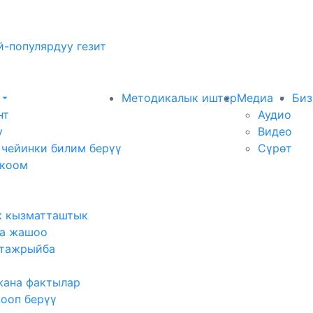
-популярдуу гезит
Методикалык иштер
Медиа
Биз
нт
Аудио
у
Видео
 чейинки билим берүү
Сүрөт
 коом
к кызматташтык
а жашоо
тажрыйба
жана фактылар
жооп берүү