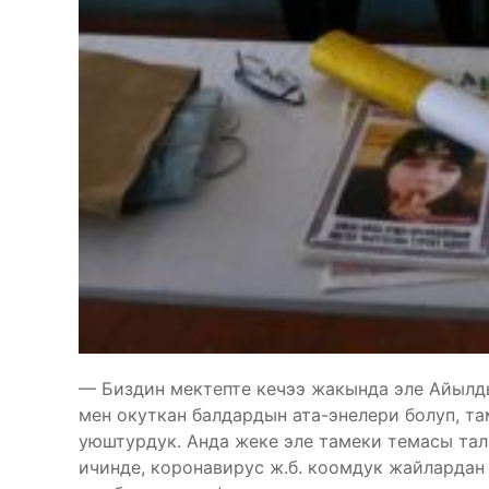
— Биздин мектепте кечээ жакында эле Айылд
мен окуткан балдардын ата-энелери болуп, т
уюштурдук. Анда жеке эле тамеки темасы тал
ичинде, коронавирус ж.б. коомдук жайлардан