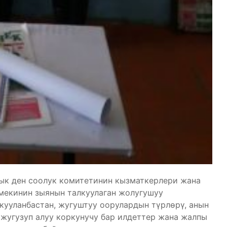
ык ден соолук комитетинин кызматкерлери жана
амекинин зыянын талкуулаган жолугушуу
кууланбастан, жугуштуу оорулардын түрлөрү, анын
 жугузуп алуу коркунучу бар илдеттер жана жалпы