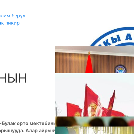
ш
илим берүү
ик пикир
ЯНЫН
А
-Булак орто мектебинин мугалимдери Айылдык
арышууда. Алар айрыкча кыш учурундагы