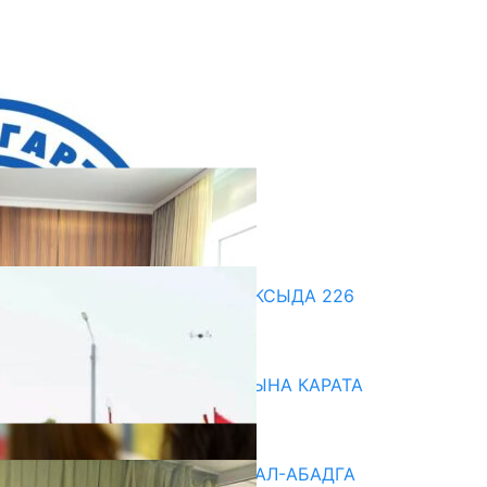
кыркы жаңылыктар
ДООР ӨЗГӨРТКӨН БИЛИМ: АКСЫДА 226
МУГАЛИМ ОКУУДАН ӨТТҮ
07.08.2026
НАРЫНДА ЖАҢЫ ОКУУ ЖЫЛЫНА КАРАТА
ДАЯРДЫКТАР ТАЛКУУЛАНДЫ
07.08.2026
«БИРИМДИК КЕРБЕНИ» ЖАЛАЛ-АБАДГА