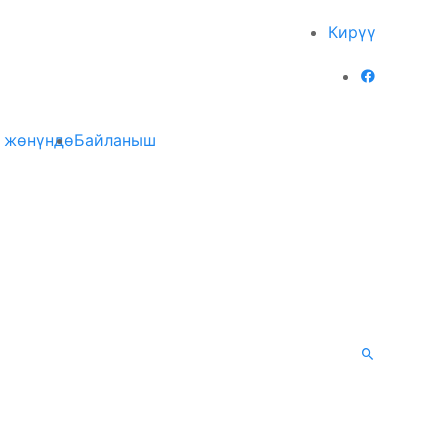
Кирүү
 жөнүндө
Байланыш