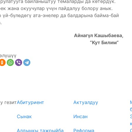
рулатууга байланыштуу темаларды да көтөрдүк.
к жана окуучулар үчүн пайдалуу болору анык.
р үй-бүлөдөгү ата-энелер да балдарына байма-бай
.
Айнагүл Кашыбаева,
“Кут Билим”
өлүшүү
у гезит
Абитуриент
Актуалдуу
Сынак
Инсан
Алдыңкы тажрыйба
Реформа