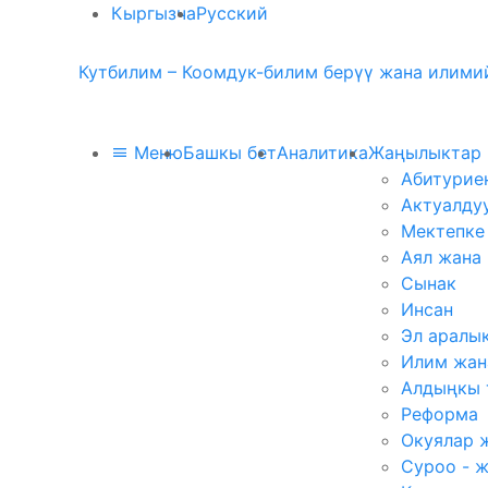
Кыргызча
Русский
Кутбилим – Коомдук-билим берүү жана илимий
Меню
Башкы бет
Аналитика
Жаңылыктар
Абитурие
Актуалду
Мектепке
Аял жана
Сынак
Инсан
Эл аралы
Илим жан
Алдыңкы 
Реформа
Окуялар 
Суроо - 