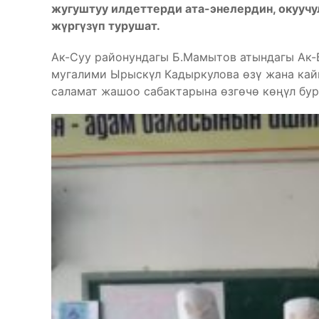
жугуштуу илдеттерди ата-энелердин, окууч
жүргүзүп турушат.
Ак-Суу районундагы Б.Мамытов атындагы Ак-
мугалими Ырыскүл Кадыркулова өзү жана кай
саламат жашоо сабактарына өзгөчө көңүл бур