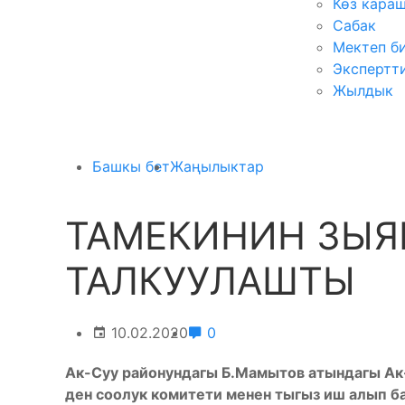
Көз кара
Сабак
Мектеп б
Экспертт
Жылдык
Башкы бет
Жаңылыктар
ТАМЕКИНИН ЗЫ
ТАЛКУУЛАШТЫ
10.02.2020
0
Ак-Суу районундагы Б.Мамытов атындагы Ак
ден соолук комитети менен тыгыз иш алып б