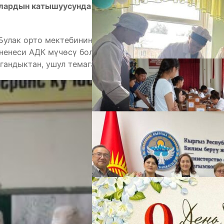
улардын катышуусунда талкууларды байма-бай
А
Булак орто мектебинин башталгыч классынын
ненеси АДК мүчөсү болгондуктан жана деги эле
гандыктан, ушул темага аябай кызыгаарын айтат.
М