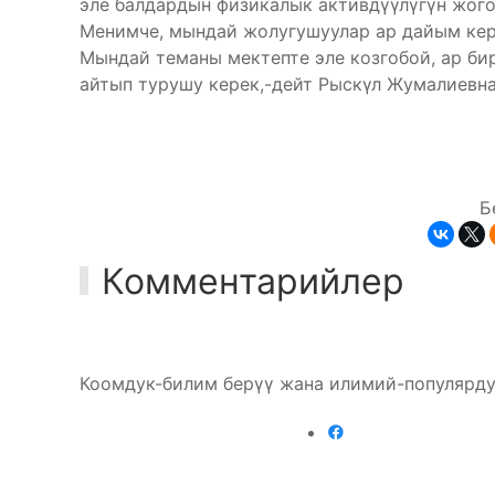
эле балдардын физикалык активдүүлүгүн жого
Менимче, мындай жолугушуулар ар дайым кере
Мындай теманы мектепте эле козгобой, ар би
айтып турушу керек,-дейт Рыскүл Жумалиевна
Б
Комментарийлер
Коомдук-билим берүү жана илимий-популярду