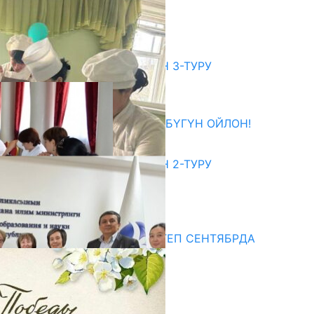
КЕЛДИ
07.08.2026
битуриент
ЖОЖДОРГО КАБЫЛ АЛУУНУН 3-ТУРУ
БАШТАЛДЫ
27.07.2026
ӨЗҮҢДҮН КЕЛЕЧЕГИҢ ҮЧҮН БҮГҮН ОЙЛОН!
20.07.2026
ЖОЖДОРГО КАБЫЛ АЛУУНУН 2-ТУРУ
БАШТАЛДЫ
20.07.2026
едиа
СУЗАКТА 750 ОРУНДУУ МЕКТЕП СЕНТЯБРДА
ПАЙДАЛАНУУГА БЕРИЛЕТ
07.08.2025
Улуу Жеңиштин жандуу сөзү
29.04.2025