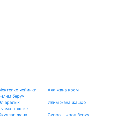
Мектепке чейинки
Аял жана коом
билим берүү
Эл аралык
Илим жана жашоо
кызматташтык
Окуялар жана
Суроо - жооп берүү