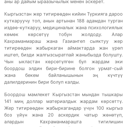
аны ар дайым ыраазычылык менен эскерет.
Кыргызстан жер титирөөдөн кийин Түркияга дароо
куткаруучу топ, анын артынан 188 адамдан турган
издөө-куткаруу, медициналык жана психологиялык
көмөк көрсөтүү тобун жолдоду. Алар
Кахраманмараш жана Газиантеп сыяктуу жер
титирөөдөн жабыркаган аймактарда жан үрөп
иштеп, бизди жалгызсыратпай жаныбызда болушту.
Чын ыкластан көрсөтүлгөн бул жардам эки
боордош элдин бири-бирине болгон урмат-сый
жана бекем байланышынын эң күчтүү
далилдеринин бири болуп калды.
Боордош мамлекет Кыргызстан мындан тышкары
141 миң доллар материалдык жардам көрсөттү.
Жер титирөөдөн жабыркагандар үчүн 100 кыргыз
боз үйүн жана 20 аскердик чатыр жөнөтүп,
алардын Кахраманмарашта тигилишин