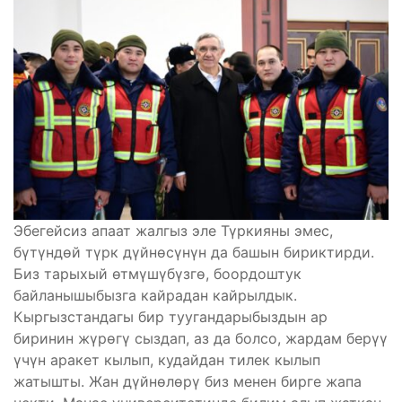
Эбегейсиз апаат жалгыз эле Түркияны эмес,
бүтүндөй түрк дүйнөсүнүн да башын бириктирди.
Биз тарыхый өтмүшүбүзгө, боордоштук
байланышыбызга кайрадан кайрылдык.
Кыргызстандагы бир туугандарыбыздын ар
биринин жүрөгү сыздап, аз да болсо, жардам берүү
үчүн аракет кылып, кудайдан тилек кылып
жатышты. Жан дүйнөлөрү биз менен бирге жапа