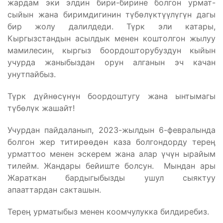
жардам эки элдин бири-бирине болгон урмат-
сыйын жана биримдигинин түбөлүктүүлүгүн дагы
бир жолу далилдеди. Түрк эли катары,
Кыргызстандын асылдык менен коштолгон жылуу
мамилесин, кыргыз боордошторубуздун кыйын
учурда жаныбыздан орун алганын эч качан
унутпайбыз.
Түрк дүйнөсүнүн боордоштугу жана ынтымагы
түбөлүк жашайт!
Учурдан пайдаланып, 2023-жылдын 6-февралында
болгон жер титирөөдөн каза болгондорду тереӊ
урматтоо менен эскерем жана алар үчүн ырайым
тилейм. Жандары бейиште болсун. Мындан ары
Жараткан бардыгыбызды ушул сыяктуу
апааттардан сакташын.
Тереӊ урматыбыз менен коомчулукка билдиребиз.