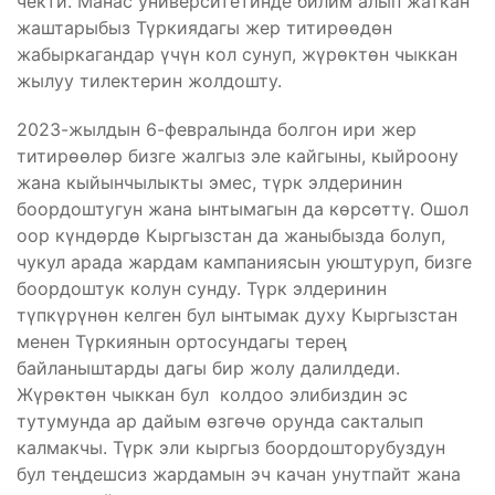
чекти. Манас университетинде билим алып жаткан
жаштарыбыз Түркиядагы жер титирөөдөн
жабыркагандар үчүн кол сунуп, жүрөктөн чыккан
жылуу тилектерин жолдошту.
2023-жылдын 6-февралында болгон ири жер
титирөөлөр бизге жалгыз эле кайгыны, кыйроону
жана кыйынчылыкты эмес, түрк элдеринин
боордоштугун жана ынтымагын да көрсөттү. Ошол
оор күндөрдө Кыргызстан да жаныбызда болуп,
чукул арада жардам кампаниясын уюштуруп, бизге
боордоштук колун сунду. Түрк элдеринин
түпкүрүнөн келген бул ынтымак духу Кыргызстан
менен Түркиянын ортосундагы терең
байланыштарды дагы бир жолу далилдеди.
Жүрөктөн чыккан бул колдоо элибиздин эс
тутумунда ар дайым өзгөчө орунда сакталып
калмакчы. Түрк эли кыргыз боордошторубуздун
бул теңдешсиз жардамын эч качан унутпайт жана