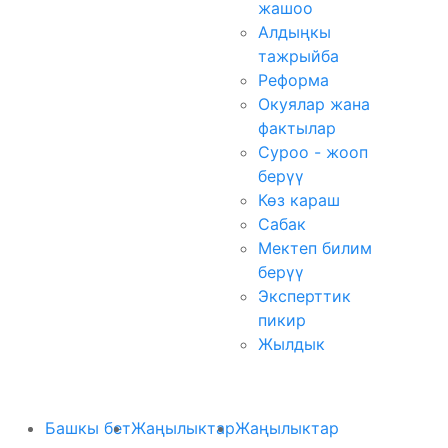
жашоо
Алдыңкы
тажрыйба
Реформа
Окуялар жана
фактылар
Суроо - жооп
берүү
Көз караш
Сабак
Мектеп билим
берүү
Эксперттик
пикир
Жылдык
Башкы бет
Жаңылыктар
Жаңылыктар