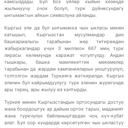
камсыздады. Бул боз үйлөр кыйын кезеңде
жылынуучу очок болуп, түрк дүйнөсүндөгү
ынтымактын айкын символуна айланды.
Кыргыз эли да бул ынтымакка чын ыкласы менен
катышып, Кыргызстан мусулмандар дин
башкармалыгы тарабынан жер титирөөдөн
жабыркагандар үчүн 3 миллион 667 миң түрк
лирасы көлөмүндө каражат чогултулду. Андан
тышкары, башка мамлекеттик мекемелер
тарабынан да жардам кампанияларын уюштурулуп,
топтолгон жардам Түркияга жеткирилди. Кыргыз
элинин бул кайрымдуулугу түрк элинин жүрөгүндө
ары терең, ары жылуу из калтырды.
Түркия менен Кыргызстандын ортосундагы достук
жана боордоштук ар дайым орток тарых, маданият
жана түркчүлүк байланыштардан чоң күч-кубат
алат. Бул оор күндөрдө көрсөтүлгөн чын ыкластуу