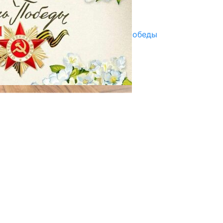
Улуу Жеңиштин жандуу сөзү
29.04.2025
Награды в преддверии Дня Победы
29.04.2025