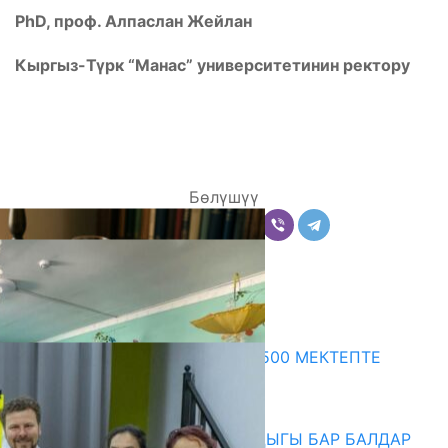
PhD
,
проф. Алпаслан Жейлан
Кыргыз-Түрк “Манас” университетинин ректору
Бөлүшүү
Комментарийлер
Акыркы жаңылыктар
ПРЕЗИДЕНТТИН ЖАРЛЫГЫ: 500 МЕКТЕПТЕ
ШАХМАТ ИЙРИМИ АЧЫЛАТ
06.08.2026
СҮЛҮКТҮ: ӨЗГӨЧӨ МУКТАЖДЫГЫ БАР БАЛДАР