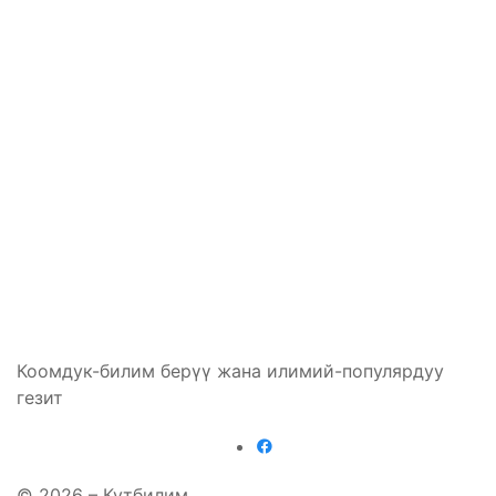
Коомдук-билим берүү жана илимий-популярдуу
гезит
© 2026 – Кутбилим