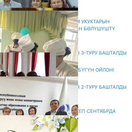
ҮЧҮН БОРБОР АЧЫЛДЫ
06.08.2026
КЫРГЫЗ ЭКСПЕРТТЕРИ АДАМ УКУКТАРЫН
ОКУТУУ ТАЖРЫЙБАСЫ МЕНЕН БӨЛҮШҮШТҮ
06.08.2026
Абитуриент
ЖОЖДОРГО КАБЫЛ АЛУУНУН 3-ТУРУ БАШТАЛДЫ
27.07.2026
ӨЗҮҢДҮН КЕЛЕЧЕГИҢ ҮЧҮН БҮГҮН ОЙЛОН!
20.07.2026
ЖОЖДОРГО КАБЫЛ АЛУУНУН 2-ТУРУ БАШТАЛДЫ
20.07.2026
Медиа
СУЗАКТА 750 ОРУНДУУ МЕКТЕП СЕНТЯБРДА
ПАЙДАЛАНУУГА БЕРИЛЕТ
07.08.2025