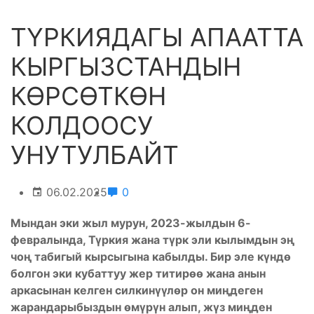
ТҮРКИЯДАГЫ АПААТТА
КЫРГЫЗСТАНДЫН
КӨРСӨТКӨН
КОЛДООСУ
УНУТУЛБАЙТ
06.02.2025
0
Мындан эки жыл
мурун, 2023-жылдын 6-
февралында, Түркия жана түрк эли кылымдын эң
чоң табигый кырсыгына кабылды. Бир эле күндө
болгон эки кубаттуу жер титирөө жана анын
аркасынан келген
силкинүүлөр он миңдеген
жарандарыбыздын өмүрүн алып, жүз миңден