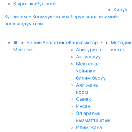
Кыргызча
Русский
Кирүү
Кутбилим – Коомдук-билим берүү жана илимий-
популярдуу гезит
Башкы
Аналитика
Жаңылыктар
Методик
Меню
бет
Абитуриент
иштер
Актуалдуу
Мектепке
чейинки
билим берүү
Аял жана
коом
Сынак
Инсан
Эл аралык
кызматташтык
Илим жана