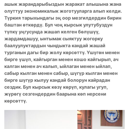
ашык жарандарыбыздын жаракат алышына жана
олуттуу экономикалык жоготууларга алып келди.
Түркия тарыхындагы эң оор мезгилдердин бирин
баштан өткөрдү.
Бул чоң кырсы
к
улутубуздун
түпкү
уӊгусунда жашап келген
бөлүшүү,
жардамдашуу, ынтымак сыяктуу жогорку
баалуулуктардын
чындыкта кандай жашай
турганын дагы
бир жолу көрсөттү.
Үшүгөн м
енен
бирге үшүп, кайгырган
менен
кошо кайгырып,
ач
калган менен ач калып,
ыйлаган менен ыйлап,
сабыр кылган менен сабыр
,
шүгүр кылган менен
бирге
шүгүр кылуу кандай болорун кайрадан
сездик
. Бул кырсык көзү көр
үп
, кулагы у
гуп
,
жүрөгү сезгендердин баарына көп нерсени
көрсөттү
.