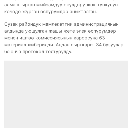
алмаштырган мыйзамдуу өкүлдөрү жок түнкүсүн
көчөдө жүргөн өспүрүмдөр аныкталган.
Сузак райондук мамлекеттик администрациянын
алдында уюшулган жашы жете элек өспүрүмдөр
менен иштөө комиссиясынын кароосуна 63
материал жиберилди. Андан сырткары, 34 бузуулар
боюнча протокол толтурулду.