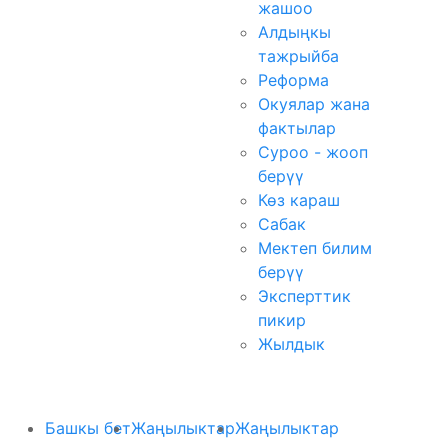
жашоо
Алдыңкы
тажрыйба
Реформа
Окуялар жана
фактылар
Суроо - жооп
берүү
Көз караш
Сабак
Мектеп билим
берүү
Эксперттик
пикир
Жылдык
Башкы бет
Жаңылыктар
Жаңылыктар