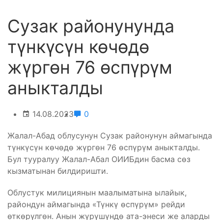
Сузак районунунда
түнкүсүн көчөдө
жүргөн 76 өспүрүм
аныкталды
14.08.2023
0
Жалал-Абад облусунун Сузак районунун аймагында
түнкүсүн көчөдө жүргөн 76 өспүрүм аныкталды.
Бул тууралуу Жалал-Абал ОИИБдин басма сөз
кызматынан билдиришти.
Облустук милициянын маалыматына ылайык,
райондун аймагында «Түнкү өспүрүм» рейди
өткөрүлгөн. Анын жүрүшүндө ата-энеси же аларды