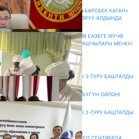
07.08.2026
КЫРГЫЗ ТАРЫХЫ ТАСМАДА: «БАРСБЕК КАГАН»
КӨРКӨМ ТАСМАСЫ ЖАРЫК КӨРҮҮ АЛДЫНДА
07.08.2026
ПРЕЗИДЕНТ САДЫР ЖАПАРОВ ЕАЭБГЕ МҮЧӨ
МАМЛЕКЕТТЕРДИН ӨКМӨТ БАШЧЫЛАРЫ МЕНЕН
ЖОЛУГУШТУ
07.08.2026
Абитуриент
ЖОЖДОРГО КАБЫЛ АЛУУНУН 3-ТУРУ БАШТАЛДЫ
27.07.2026
ӨЗҮҢДҮН КЕЛЕЧЕГИҢ ҮЧҮН БҮГҮН ОЙЛОН!
20.07.2026
ЖОЖДОРГО КАБЫЛ АЛУУНУН 2-ТУРУ БАШТАЛДЫ
20.07.2026
Медиа
СУЗАКТА 750 ОРУНДУУ МЕКТЕП СЕНТЯБРДА