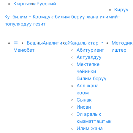
Кыргызча
Русский
Кирүү
Кутбилим – Коомдук-билим берүү жана илимий-
популярдуу гезит
Башкы
Аналитика
Жаңылыктар
Методик
Меню
бет
Абитуриент
иштер
Актуалдуу
Мектепке
чейинки
билим берүү
Аял жана
коом
Сынак
Инсан
Эл аралык
кызматташтык
Илим жана