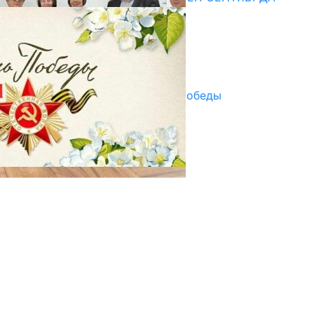
ПАЙДАЛАНУУГА БЕРИЛЕТ
07.08.2025
Улуу Жеңиштин жандуу сөзү
29.04.2025
Награды в преддверии Дня Победы
29.04.2025