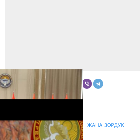
Бөлүшүү
Комментарийлер
Акыркы жаңылыктар
ГЕНДЕРДИК БАСМЫРЛООДОН ЖАНА ЗОРДУК-
ЗОМБУЛУКТАН КОРГОО