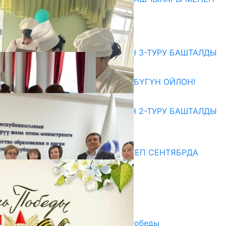
ЖОЛУГУШТУ
07.08.2026
Абитуриент
ЖОЖДОРГО КАБЫЛ АЛУУНУН 3-ТУРУ БАШТАЛДЫ
27.07.2026
ӨЗҮҢДҮН КЕЛЕЧЕГИҢ ҮЧҮН БҮГҮН ОЙЛОН!
20.07.2026
ЖОЖДОРГО КАБЫЛ АЛУУНУН 2-ТУРУ БАШТАЛДЫ
20.07.2026
Медиа
СУЗАКТА 750 ОРУНДУУ МЕКТЕП СЕНТЯБРДА
ПАЙДАЛАНУУГА БЕРИЛЕТ
07.08.2025
Улуу Жеңиштин жандуу сөзү
29.04.2025
Награды в преддверии Дня Победы