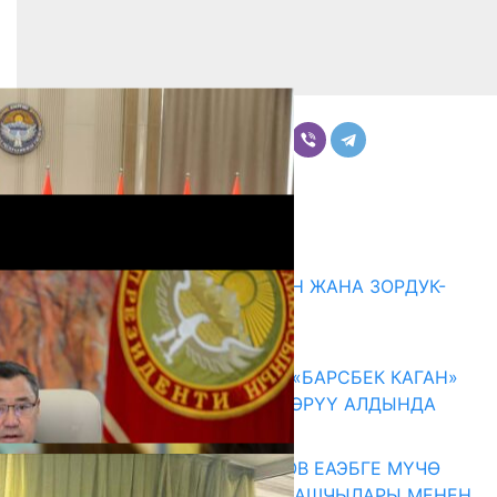
Бөлүшүү
Комментарийлер
Акыркы жаңылыктар
ГЕНДЕРДИК БАСМЫРЛООДОН ЖАНА ЗОРДУК-
ЗОМБУЛУКТАН КОРГОО
07.08.2026
КЫРГЫЗ ТАРЫХЫ ТАСМАДА: «БАРСБЕК КАГАН»
КӨРКӨМ ТАСМАСЫ ЖАРЫК КӨРҮҮ АЛДЫНДА
07.08.2026
ПРЕЗИДЕНТ САДЫР ЖАПАРОВ ЕАЭБГЕ МҮЧӨ
МАМЛЕКЕТТЕРДИН ӨКМӨТ БАШЧЫЛАРЫ МЕНЕН