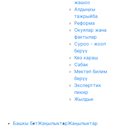
жашоо
Алдыңкы
тажрыйба
Реформа
Окуялар жана
фактылар
Суроо - жооп
берүү
Көз караш
Сабак
Мектеп билим
берүү
Эксперттик
пикир
Жылдык
Башкы бет
Жаңылыктар
Жаңылыктар