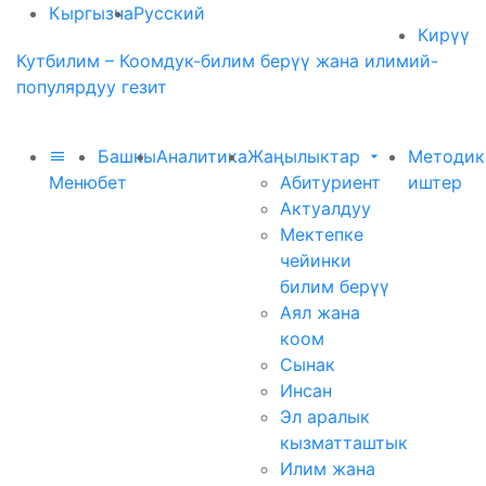
Кыргызча
Русский
Кирүү
Кутбилим – Коомдук-билим берүү жана илимий-
популярдуу гезит
Башкы
Аналитика
Жаңылыктар
Методик
Меню
бет
Абитуриент
иштер
Актуалдуу
Мектепке
чейинки
билим берүү
Аял жана
коом
Сынак
Инсан
Эл аралык
кызматташтык
Илим жана