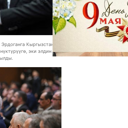
 Эрдоганга Кыргызстан менен Түркиянын
нүктүрүүгө, эки элдин биримдигин жана достугун
ылды.