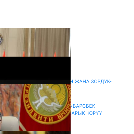
кыркы жаңылыктар
ГЕНДЕРДИК БАСМЫРЛООДОН ЖАНА ЗОРДУК-
ЗОМБУЛУКТАН КОРГОО
07.08.2026
КЫРГЫЗ ТАРЫХЫ ТАСМАДА: «БАРСБЕК
КАГАН» КӨРКӨМ ТАСМАСЫ ЖАРЫК КӨРҮҮ
АЛДЫНДА
07.08.2026