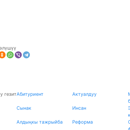
өлүшүү
у гезит
Абитуриент
Актуалдуу
Сынак
Инсан
Алдыңкы тажрыйба
Реформа