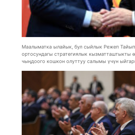
Маалыматка ылайык, бул сыйлык Режеп Тайып
ортосундагы стратегиялык кызматташтыкты ө
чыңдоого кошкон олуттуу салымы үчүн ыйгар