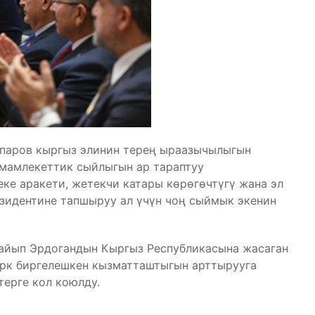
паров кыргыз элинин терең ыраазычылыгын
мамлекеттик сыйлыгын ар тараптуу
е аракети, жетекчи катары көрөгөчтүгү жана эл
зидентине тапшыруу ал үчүн чоң сыймык экенин
айып Эрдогандын Кыргыз Республикасына жасаган
рк биргелешкен кызматташтыгын арттырууга
терге кол коюлду.