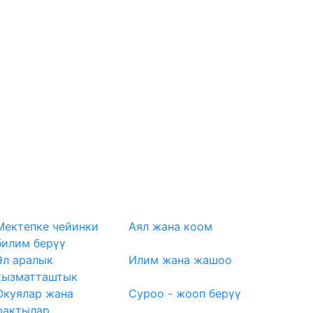
Мектепке чейинки
Аял жана коом
билим берүү
Эл аралык
Илим жана жашоо
кызматташтык
Окуялар жана
Суроо - жооп берүү
фактылар