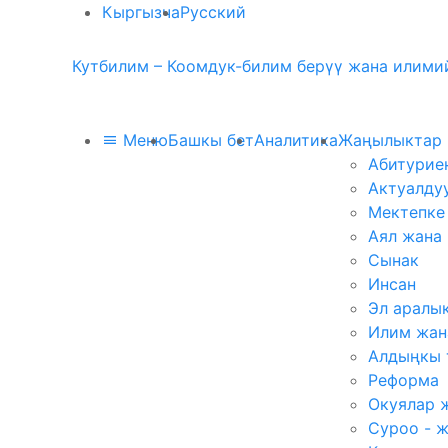
Кыргызча
Русский
Кутбилим – Коомдук-билим берүү жана илимий
Меню
Башкы бет
Аналитика
Жаңылыктар
Абитурие
Актуалду
Мектепке
Аял жана
Сынак
Инсан
Эл аралы
Илим жан
Алдыңкы 
Реформа
Окуялар 
Суроо - 