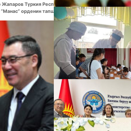
 Жапаров Түркия Республикасынын Президенти
 “Манас” орденин тапшырды.
А
М