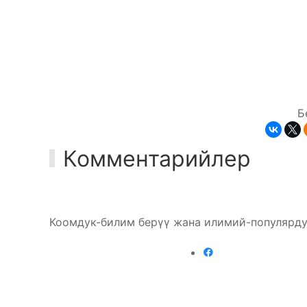
Б
Комментарийлер
Коомдук-билим берүү жана илимий-популярду