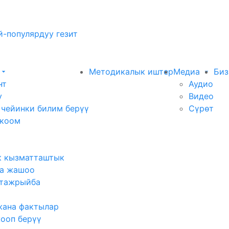
-популярдуу гезит
Методикалык иштер
Медиа
Биз
нт
Аудио
у
Видео
 чейинки билим берүү
Сүрөт
 коом
к кызматташтык
а жашоо
тажрыйба
жана фактылар
жооп берүү