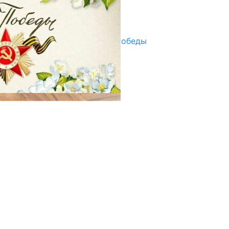
Улуу Жеңиштин жандуу сөзү
29.04.2025
Награды в преддверии Дня Победы
29.04.2025