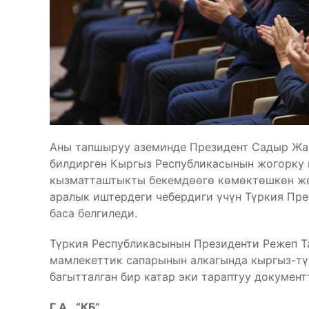
Аны тапшыруу аземинде Президент Садыр Жа
билдирген Кыргыз Республикасынын жогорку 
кызматташтыкты бекемдөөгө көмөктөшкөн жек
аралык иштердеги чебердиги үчүн Түркия Пре
баса белгиледи.
Түркия Республикасынын Президенти Режеп Т
мамлекеттик сапарынын алкагында кыргыз-тү
багытталган бир катар эки тараптуу документ
Г.А., “КБ”