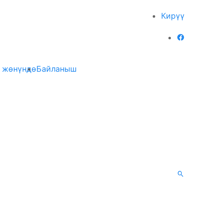
Кирүү
 жөнүндө
Байланыш