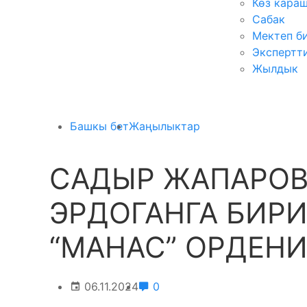
Көз кара
Сабак
Мектеп б
Экспертт
Жылдык
Башкы бет
Жаңылыктар
САДЫР ЖАПАРОВ
ЭРДОГАНГА БИР
“МАНАС” ОРДЕН
06.11.2024
0