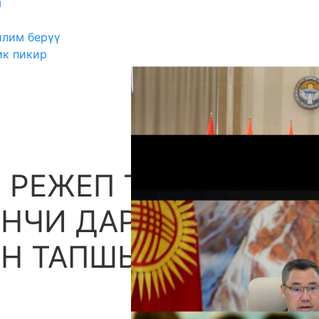
ш
илим берүү
ик пикир
 РЕЖЕП ТАЙЫП
А
ИНЧИ ДАРАЖАДАГЫ
ИН ТАПШЫРДЫ