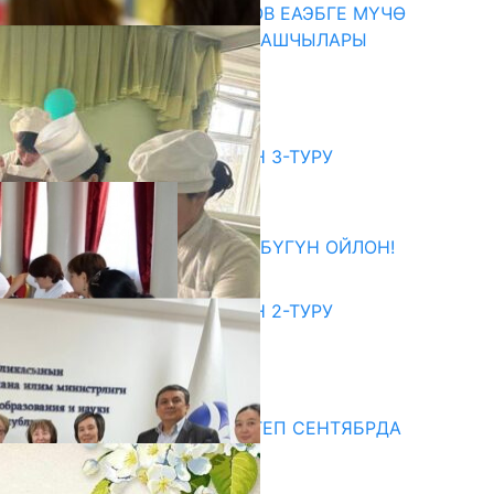
ПРЕЗИДЕНТ САДЫР ЖАПАРОВ ЕАЭБГЕ МҮЧӨ
МАМЛЕКЕТТЕРДИН ӨКМӨТ БАШЧЫЛАРЫ
МЕНЕН ЖОЛУГУШТУ
07.08.2026
битуриент
ЖОЖДОРГО КАБЫЛ АЛУУНУН 3-ТУРУ
БАШТАЛДЫ
27.07.2026
ӨЗҮҢДҮН КЕЛЕЧЕГИҢ ҮЧҮН БҮГҮН ОЙЛОН!
20.07.2026
ЖОЖДОРГО КАБЫЛ АЛУУНУН 2-ТУРУ
БАШТАЛДЫ
20.07.2026
едиа
СУЗАКТА 750 ОРУНДУУ МЕКТЕП СЕНТЯБРДА
ПАЙДАЛАНУУГА БЕРИЛЕТ
07.08.2025