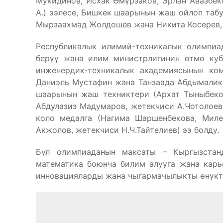
Мукидинов, Исхак Өмүрзаков, Эрлан Авазбе
А.) ээлесе, Бишкек шаарынын жаш ойлоп табуу
Мырзаахмад Жолдошев жана Никита Косерев, ж
Республикалык илимий-техникалык олимпи
берүү жана илим министрлигинин өтмө кубо
инженердик-техникалык академиясынын ком
Даниэль Мустафин жана Танзаада Абдымаликов
шаарынын жаш техниктери (Архат Тыныбеко
Абдулазиз Мадумаров, жетекчиси А.Чотолоев
коло медалга (Нагима Шаршенбекова, Мил
Акжолов, жетекчиси Н.Ч.Тайтелиев) ээ болду.
Бул олимпиаданын максаты – Кыргызстан
математика боюнча билим алууга жана карь
инновацияларды жана чыгармачылыкты өнүктү