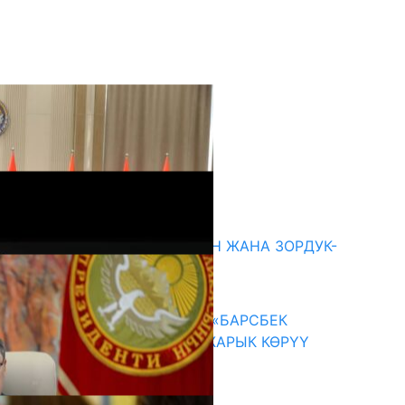
кыркы жаңылыктар
ГЕНДЕРДИК БАСМЫРЛООДОН ЖАНА ЗОРДУК-
ЗОМБУЛУКТАН КОРГОО
07.08.2026
КЫРГЫЗ ТАРЫХЫ ТАСМАДА: «БАРСБЕК
КАГАН» КӨРКӨМ ТАСМАСЫ ЖАРЫК КӨРҮҮ
АЛДЫНДА
07.08.2026