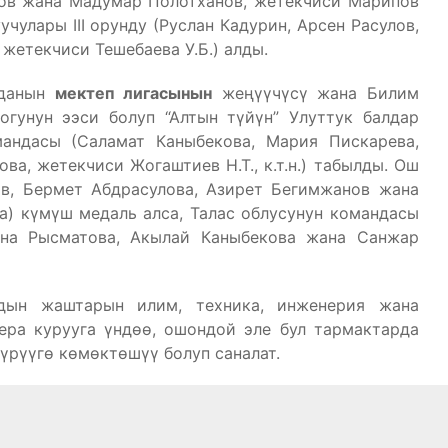
ков жана Мадумар Полотханов, жетекчиси Марипов
чулары III орунду (Руслан Кадурин, Арсен Расулов,
етекчиси Тешебаева У.Б.) алды.
аданын
мектеп лигасынын
жеңүүчүсү жана Билим
гунун ээси болуп “Алтын түйүн” Улуттук балдар
андасы (Саламат Каныбекова, Мария Пискарева,
а, жетекчиси Жогаштиев Н.Т., к.т.н.) табылды. Ош
в, Бермет Абдрасулова, Азирет Бегимжанов жана
а) күмүш медаль алса, Талас облусунун командасы
ена Рысматова, Акылай Каныбекова жана Санжар
дын жаштарын илим, техника, инженерия жана
ера курууга үндөө, ошондой эле бул тармактарда
рүүгө көмөктөшүү болуп саналат.