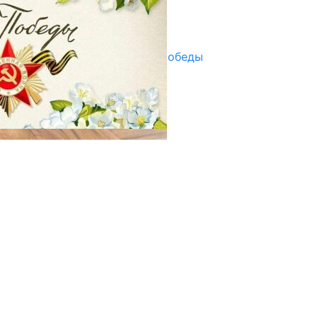
Улуу Жеңиштин жандуу сөзү
29.04.2025
Награды в преддверии Дня Победы
29.04.2025