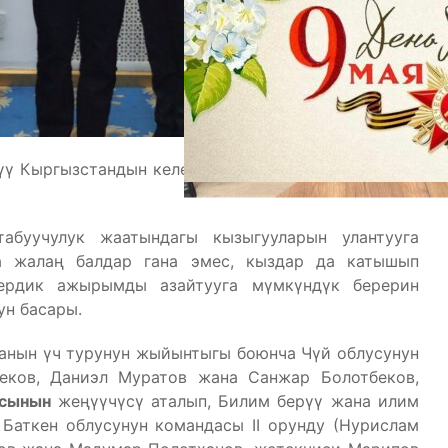
ү Кыргызстандын келечеги жана өлкөнүн өнүгүүсү
абуучулук жаатындагы кызыгууларын улантууга
а жалаң балдар гана эмес, кыздар да катышып
ердик ажырымды азайтууга мүмкүндүк берерин
ун басары.
анын үч турунун жыйынтыгы боюнча Чүй облусунун
еков, Даниэл Муратов жана Санжар Болотбеков,
асынын
жеңүүчүсү аталып, Билим берүү жана илим
 Баткен облусунун командасы II орунду (Нурислам