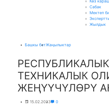
Көз кара
Сабак
Мектеп б
Экспертт
Жылдык
Башкы бет
Жаңылыктар
РЕСПУБЛИКАЛЫК
ТЕХНИКАЛЫК О
ЖЕҢҮҮЧҮЛӨРҮ 
15.02.2023
0