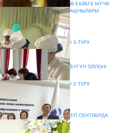
ПРЕЗИДЕНТ САДЫР ЖАПАРОВ ЕАЭБГЕ МҮЧӨ
МАМЛЕКЕТТЕРДИН ӨКМӨТ БАШЧЫЛАРЫ
МЕНЕН ЖОЛУГУШТУ
07.08.2026
битуриент
ЖОЖДОРГО КАБЫЛ АЛУУНУН 3-ТУРУ
БАШТАЛДЫ
27.07.2026
ӨЗҮҢДҮН КЕЛЕЧЕГИҢ ҮЧҮН БҮГҮН ОЙЛОН!
20.07.2026
ЖОЖДОРГО КАБЫЛ АЛУУНУН 2-ТУРУ
БАШТАЛДЫ
20.07.2026
едиа
СУЗАКТА 750 ОРУНДУУ МЕКТЕП СЕНТЯБРДА
ПАЙДАЛАНУУГА БЕРИЛЕТ
07.08.2025