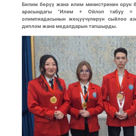
Билим берүү жана илим министринин орун 
арасындагы “Илим + Ойлоп табуу = Те
олимпиадасынын жеңүүчүлөрүн сыйлоо аз
диплом жана медалдарын тапшырды.