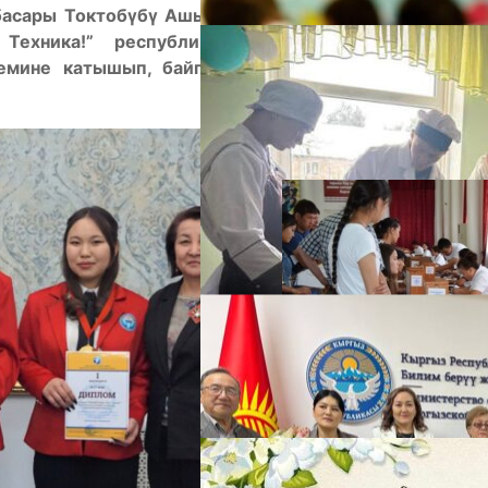
басары Токтобүбү Ашымбаева мектеп окуучулары
хника!” республикалык илимий-техникалык
емине катышып, байге ээлерине министрликтин
А
М