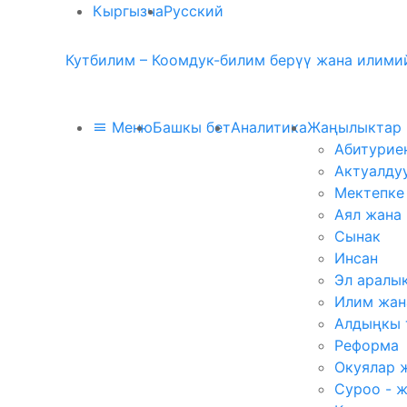
Кыргызча
Русский
Кутбилим – Коомдук-билим берүү жана илимий
Меню
Башкы бет
Аналитика
Жаңылыктар
Абитурие
Актуалду
Мектепке
Аял жана
Сынак
Инсан
Эл аралы
Илим жан
Алдыңкы 
Реформа
Окуялар 
Суроо - 