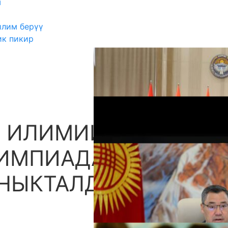
ш
илим берүү
ик пикир
 ИЛИМИЙ-
А
ЛИМПИАДАНЫН
АНЫКТАЛДЫ