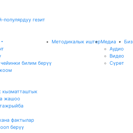
-популярдуу гезит
Методикалык иштер
Медиа
Биз
нт
Аудио
у
Видео
 чейинки билим берүү
Сүрөт
 коом
к кызматташтык
а жашоо
тажрыйба
жана фактылар
жооп берүү