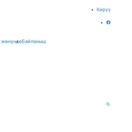
Кирүү
 жөнүндө
Байланыш