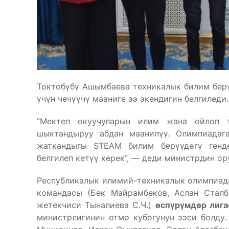
Токтобүбү Ашымбаева техникалык билим берү
үчүн чечүүчү мааниге ээ экендигин белгиледи.
“Мектеп окуучуларын илим жана ойлоп т
шыктандыруу абдан маанилүү. Олимпиадаг
жаткандыгы STEAM билим берүүдөгү генд
белгилеп кетүү керек”, — деди министрдин ор
Республикалык илимий-техникалык олимпиад
командасы (Бек Майрамбеков, Аслан Сталб
жетекчиси Тыналиева С.Ч.)
өспүрүмдөр лиг
министрлигинин өтмө кубогунун ээси болду.