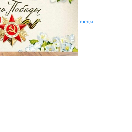
Улуу Жеңиштин жандуу сөзү
29.04.2025
Награды в преддверии Дня Победы
29.04.2025