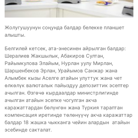
Жолугушуунун соңунда балдар белекке планшет
алышты.
Белгилей кетсек, ата-энесинен айрылган балдар:
Шералиев Жакшылык, Абакиров Султан,
Райымкулова Элайым, Нурлан уулу Мирлан,
Шаршенбеков Эрлан, Урайымов Санжар жана
Алымбек кызы Аселге атайын улуттук жана чет
өлкөлүк валюталык пайыздуу депозиттик эсептер
ачылган. Өзгөчө кырдаалдар министрлигинде
ачылган атайын эсепке чогулган акча
каражаттардан бөлүнгөн жана Түркия тараптан
компенсация иретинде төлөнүүчү акча каражаттар
балдар 18 жашка чыкканга чейин алардын атайын
эсебинде сакталат.