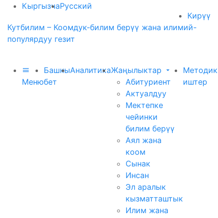
Кыргызча
Русский
Кирүү
Кутбилим – Коомдук-билим берүү жана илимий-
популярдуу гезит
Башкы
Аналитика
Жаңылыктар
Методик
Меню
бет
Абитуриент
иштер
Актуалдуу
Мектепке
чейинки
билим берүү
Аял жана
коом
Сынак
Инсан
Эл аралык
кызматташтык
Илим жана