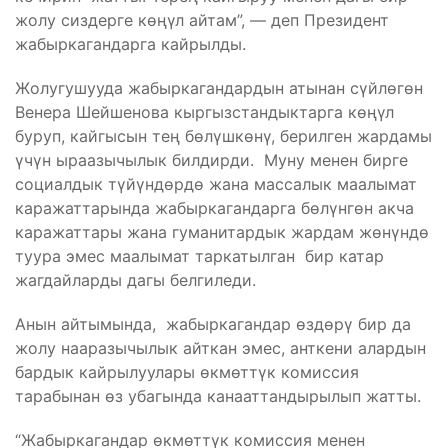
жолу сиздерге көңүл айтам”, — деп Президент
жабыркагандарга кайрылды.
Жолугушууда жабыркагандардын атынан сүйлөгөн
Венера Шейшенова кыргызстандыктарга көңүл
буруп, кайгысын тең бөлүшкөнү, берилген жардамы
үчүн ыраазычылык билдирди. Муну менен бирге
социалдык түйүндөрдө жана массалык маалымат
каражаттарында жабыркагандарга бөлүнгөн акча
каражаттары жана гуманитардык жардам жөнүндө
туура эмес маалымат таркатылган бир катар
жагдайларды дагы белгиледи.
Анын айтымында, жабыркагандар өздөрү бир да
жолу нааразычылык айткан эмес, анткени алардын
бардык кайрылуулары өкмөттүк комиссия
тарабынан өз убагында канааттандырылып жатты.
“Жабыркагандар өкмөттүк комиссия менен