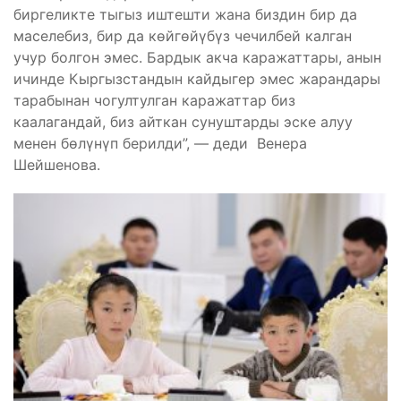
биргеликте тыгыз иштешти жана биздин бир да
маселебиз, бир да көйгөйүбүз чечилбей калган
учур болгон эмес. Бардык акча каражаттары, анын
ичинде Кыргызстандын кайдыгер эмес жарандары
тарабынан чогултулган каражаттар биз
каалагандай, биз айткан сунуштарды эске алуу
менен бөлүнүп берилди”, — деди Венера
Шейшенова.