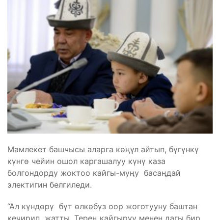
Мамлекет башчысы аларга көңүл айтып, бүгүнкү
күнгө чейин ошол каргашалуу күнү каза
болгондорду жоктоо кайгы-муңу басаңдай
электигин белгиледи.
“Ал күндөрү бүт өлкөбүз оор жоготууну баштан
кечирип жатты. Терең кайгыруу менен дагы бир