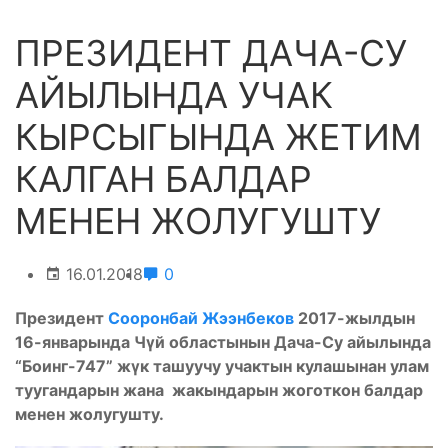
ПРЕЗИДЕНТ ДАЧА-СУ
АЙЫЛЫНДА УЧАК
КЫРСЫГЫНДА ЖЕТИМ
КАЛГАН БАЛДАР
МЕНЕН ЖОЛУГУШТУ
16.01.2018
0
Президент
Сооронбай Жээнбеков
2017-жылдын
16-январында Чүй областынын Дача-Су айылында
“Боинг-747” жүк ташуучу учактын кулашынан улам
туугандарын жана жакындарын жоготкон балдар
менен жолугушту.