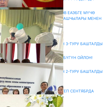
07.08.2026
ПРЕЗИДЕНТ САДЫР ЖАПАРОВ ЕАЭБГЕ МҮЧӨ
МАМЛЕКЕТТЕРДИН ӨКМӨТ БАШЧЫЛАРЫ МЕНЕН
ЖОЛУГУШТУ
07.08.2026
Абитуриент
ЖОЖДОРГО КАБЫЛ АЛУУНУН 3-ТУРУ БАШТАЛДЫ
27.07.2026
ӨЗҮҢДҮН КЕЛЕЧЕГИҢ ҮЧҮН БҮГҮН ОЙЛОН!
20.07.2026
ЖОЖДОРГО КАБЫЛ АЛУУНУН 2-ТУРУ БАШТАЛДЫ
20.07.2026
Медиа
СУЗАКТА 750 ОРУНДУУ МЕКТЕП СЕНТЯБРДА
ПАЙДАЛАНУУГА БЕРИЛЕТ
07.08.2025