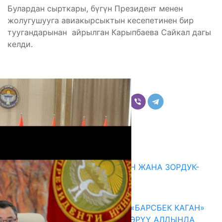
Булардан сырткары, бүгүн Президент менен
жолугушууга авиакырсыктын кесепетинен бир
туугандарынан айрылган Карыпбаева Сайкал дагы
келди.
Бөлүшүү
Комментарийлер
Акыркы жаңылыктар
ГЕНДЕРДИК БАСМЫРЛООДОН ЖАНА ЗОРДУК-
ЗОМБУЛУКТАН КОРГОО
07.08.2026
КЫРГЫЗ ТАРЫХЫ ТАСМАДА: «БАРСБЕК КАГАН»
КӨРКӨМ ТАСМАСЫ ЖАРЫК КӨРҮҮ АЛДЫНДА