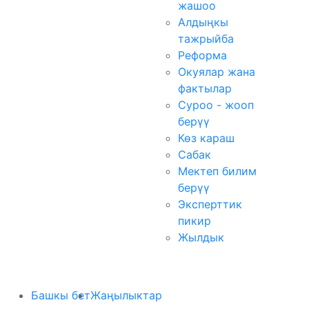
жашоо
Алдыңкы
тажрыйба
Реформа
Окуялар жана
фактылар
Суроо - жооп
берүү
Көз караш
Сабак
Мектеп билим
берүү
Эксперттик
пикир
Жылдык
Башкы бет
Жаңылыктар