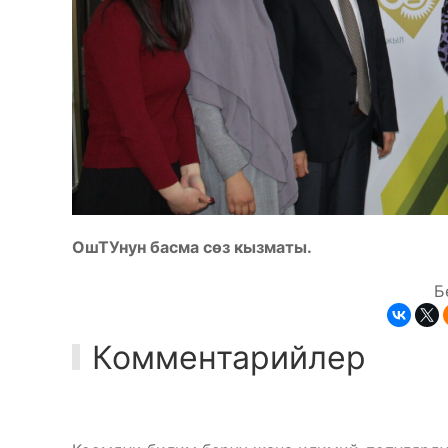
ОшТУнун басма сөз кызматы.
Б
Комментарийлер