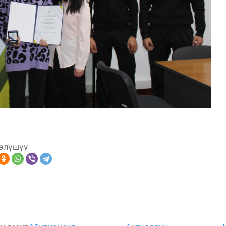
өлүшүү