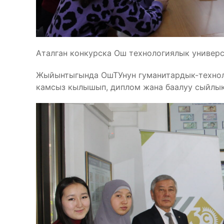
Аталган конкурска Ош технологиялык универс
Жыйынтыгында ОшТУнун гуманитардык-технол
камсыз кылышып, диплом жана баалуу сыйлы