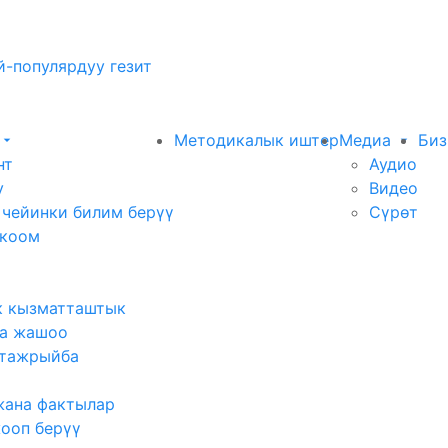
-популярдуу гезит
Методикалык иштер
Медиа
Биз
нт
Аудио
у
Видео
 чейинки билим берүү
Сүрөт
 коом
к кызматташтык
а жашоо
тажрыйба
жана фактылар
жооп берүү