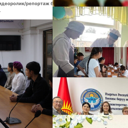
идеоролик/репортаж боюнча жарыяланган
.
А
М