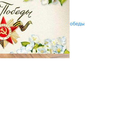
Улуу Жеңиштин жандуу сөзү
29.04.2025
Награды в преддверии Дня Победы
29.04.2025