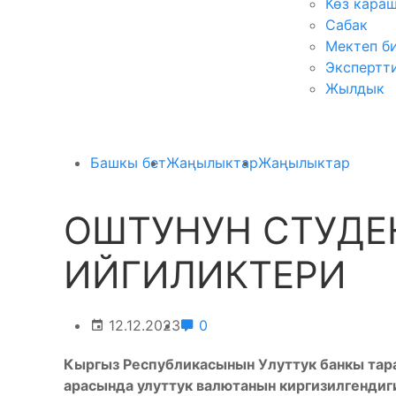
Көз кара
Сабак
Мектеп б
Экспертт
Жылдык
Башкы бет
Жаңылыктар
Жаңылыктар
ОШТУНУН СТУДЕ
ИЙГИЛИКТЕРИ
12.12.2023
0
Кыргыз Республикасынын Улуттук банкы тар
арасында улуттук валютанын киргизилгендиг