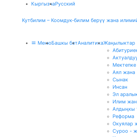
Кыргызча
Русский
Кутбилим – Коомдук-билим берүү жана илимий
Меню
Башкы бет
Аналитика
Жаңылыктар
Абитурие
Актуалду
Мектепке
Аял жана
Сынак
Инсан
Эл аралы
Илим жан
Алдыңкы 
Реформа
Окуялар 
Суроо - 