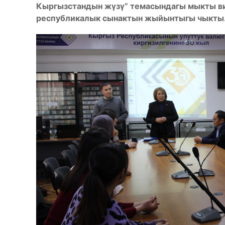
Кыргызстандын жүзү” темасындагы мыкты в
республикалык сынактын жыйынтыгы чыкты