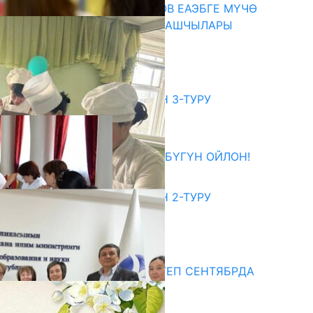
ПРЕЗИДЕНТ САДЫР ЖАПАРОВ ЕАЭБГЕ МҮЧӨ
МАМЛЕКЕТТЕРДИН ӨКМӨТ БАШЧЫЛАРЫ
МЕНЕН ЖОЛУГУШТУ
07.08.2026
битуриент
ЖОЖДОРГО КАБЫЛ АЛУУНУН 3-ТУРУ
БАШТАЛДЫ
27.07.2026
ӨЗҮҢДҮН КЕЛЕЧЕГИҢ ҮЧҮН БҮГҮН ОЙЛОН!
20.07.2026
ЖОЖДОРГО КАБЫЛ АЛУУНУН 2-ТУРУ
БАШТАЛДЫ
20.07.2026
едиа
СУЗАКТА 750 ОРУНДУУ МЕКТЕП СЕНТЯБРДА
ПАЙДАЛАНУУГА БЕРИЛЕТ
07.08.2025