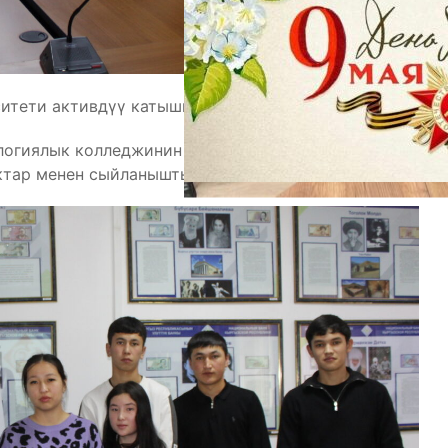
итети активдүү катышып, ийгиликке жетти.
огиялык колледжинин студенттери 2-орунду
ктар менен сыйланышты.