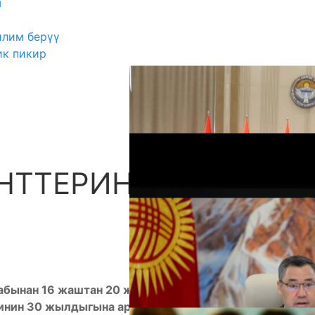
ш
илим берүү
ик пикир
НТТЕРИНИН
А
абынан 16 жаштан 20 жашка чейинки жаштар
инин 30 жылдыгына арналган “Сом-