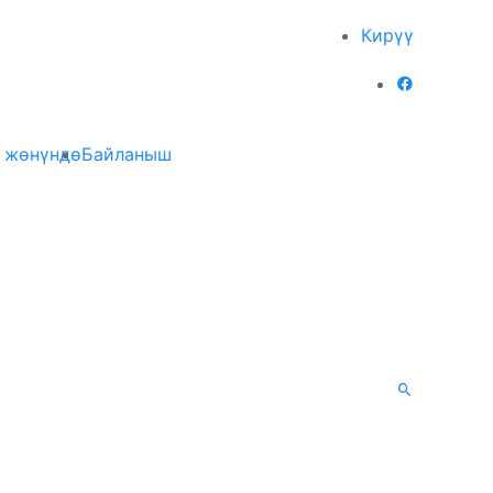
Кирүү
 жөнүндө
Байланыш