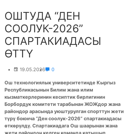
ОШТУДА “ДЕН
СООЛУК-2026”
СПАРТАКИАДАСЫ
ӨТТҮ
19.05.2026
0
Ош технологиялык университетинде Кыргыз
Республикасынын Билим жана илим
кызматкерлеринин кесиптик бирлигинин
Борбордук комитети тарабынан ЖОЖдор жана
райондор арасында уюштурулган спорттун жети
түрү боюнча “Ден соолук-2026” спартакиадасы
өткөрүлдү. Спартакиадага Ош шаарынан жана
жети райондон келген команда катышып,