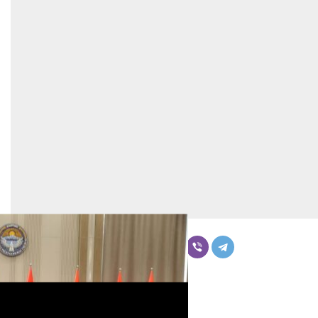
Бөлүшүү
Комментарийлер