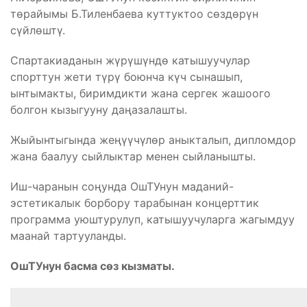
төрайымы Б.Тиленбаева куттуктоо сөздөрүн
сүйлөштү.
Спартакиаданын жүрүшүндө катышуучулар
спорттун жети түрү боюнча күч сынашып,
ынтымакты, биримдикти жана сергек жашоого
болгон кызыгууну даңазалашты.
Жыйынтыгында жеңүүчүлөр аныкталып, дипломдор
жана баалуу сыйлыктар менен сыйланышты.
Иш-чаранын соңунда ОшТУнун маданий-
эстетикалык борбору тарабынан концерттик
программа уюштурулуп, катышуучуларга жагымдуу
маанай тартууланды.
ОшТУнун басма сөз кызматы.