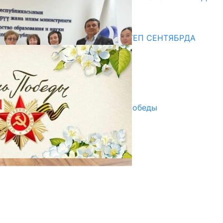
20.07.2026
Медиа
СУЗАКТА 750 ОРУНДУУ МЕКТЕП СЕНТЯБРДА
ПАЙДАЛАНУУГА БЕРИЛЕТ
07.08.2025
Улуу Жеңиштин жандуу сөзү
29.04.2025
Награды в преддверии Дня Победы
29.04.2025