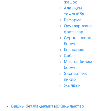
жашоо
Алдыңкы
тажрыйба
Реформа
Окуялар жана
фактылар
Суроо - жооп
берүү
Көз караш
Сабак
Мектеп билим
берүү
Эксперттик
пикир
Жылдык
Башкы бет
Жаңылыктар
Жаңылыктар