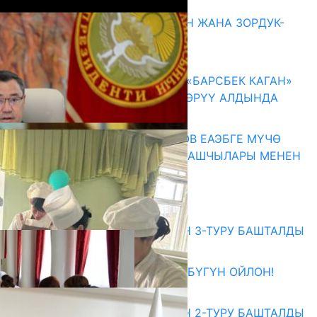
Акыркы жаңылыктар
ГЕНДЕРДИК БАСМЫРЛООДОН ЖАНА ЗОРДУК-
ЗОМБУЛУКТАН КОРГОО
07.08.2026
КЫРГЫЗ ТАРЫХЫ ТАСМАДА: «БАРСБЕК КАГАН»
КӨРКӨМ ТАСМАСЫ ЖАРЫК КӨРҮҮ АЛДЫНДА
07.08.2026
ПРЕЗИДЕНТ САДЫР ЖАПАРОВ ЕАЭБГЕ МҮЧӨ
МАМЛЕКЕТТЕРДИН ӨКМӨТ БАШЧЫЛАРЫ МЕНЕН
ЖОЛУГУШТУ
07.08.2026
Абитуриент
ЖОЖДОРГО КАБЫЛ АЛУУНУН 3-ТУРУ БАШТАЛДЫ
27.07.2026
ӨЗҮҢДҮН КЕЛЕЧЕГИҢ ҮЧҮН БҮГҮН ОЙЛОН!
20.07.2026
ЖОЖДОРГО КАБЫЛ АЛУУНУН 2-ТУРУ БАШТАЛДЫ