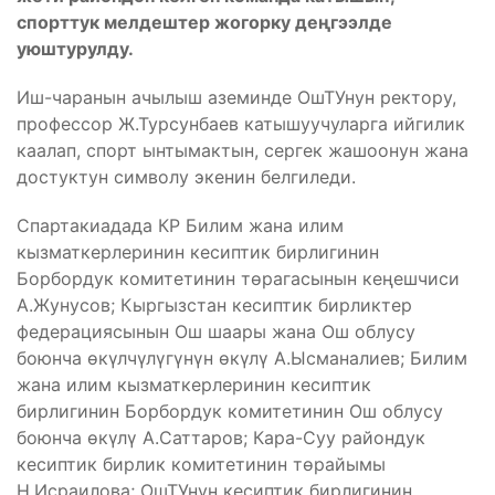
спорттук мелдештер жогорку деңгээлде
уюштурулду.
Иш-чаранын ачылыш аземинде ОшТУнун ректору,
профессор Ж.Турсунбаев катышуучуларга ийгилик
каалап, спорт ынтымактын, сергек жашоонун жана
достуктун символу экенин белгиледи.
Спартакиадада КР Билим жана илим
кызматкерлеринин кесиптик бирлигинин
Борбордук комитетинин төрагасынын кеңешчиси
А.Жунусов; Кыргызстан кесиптик бирликтер
федерациясынын Ош шаары жана Ош облусу
боюнча өкүлчүлүгүнүн өкүлү А.Ысманалиев; Билим
жана илим кызматкерлеринин кесиптик
бирлигинин Борбордук комитетинин Ош облусу
боюнча өкүлү А.Саттаров; Кара-Суу райондук
кесиптик бирлик комитетинин төрайымы
Н.Исраилова; ОшТУнун кесиптик бирлигинин