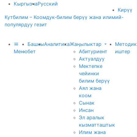
Кыргызча
Русский
Кирүү
Кутбилим – Коомдук-билим берүү жана илимий-
популярдуу гезит
Башкы
Аналитика
Жаңылыктар
Методик
Меню
бет
Абитуриент
иштер
Актуалдуу
Мектепке
чейинки
билим берүү
Аял жана
коом
Сынак
Инсан
Эл аралык
кызматташтык
Илим жана