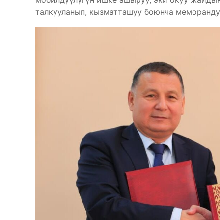
мобилдүүлүгүн ишке ашыруу, эки окуу жайды
талкууланып, кызматташуу боюнча меморанду