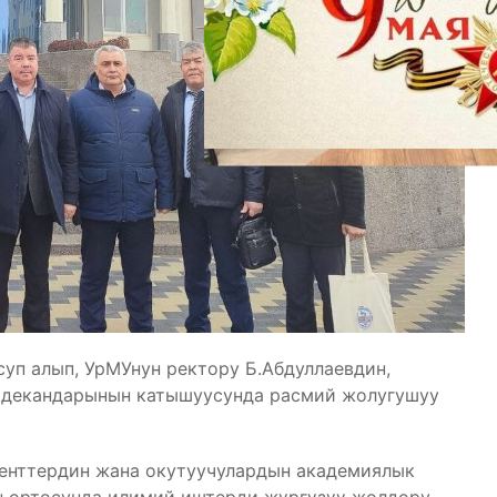
уп алып, УрМУнун ректору Б.Абдуллаевдин,
н декандарынын катышуусунда расмий жолугушуу
денттердин жана окутуучулардын академиялык