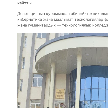
кайтты.
Делегациянын курамында табигый-техникалык
кибернетика жана маалымат технологиялар ф
жана гуманитардык — технологиялык колледж