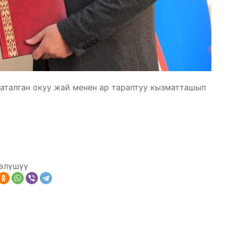
аталган окуу жай менен ар тараптуу кызматташып
өлүшүү