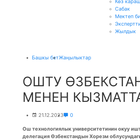
Көз кара
Сабак
Мектеп б
Экспертт
Жылдык
Башкы бет
Жаңылыктар
ОШТУ ӨЗБЕКСТА
МЕНЕН КЫЗМАТТ
21.12.2023
0
Ош технологиялык университетинин окуу иш
делегация
Өзбекстандын Хорезм облусундаг