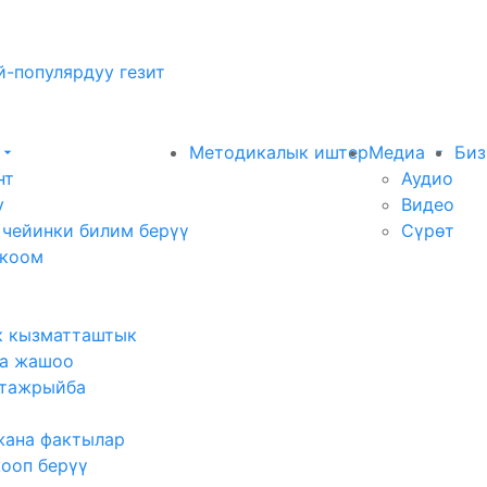
-популярдуу гезит
Методикалык иштер
Медиа
Биз
нт
Аудио
у
Видео
 чейинки билим берүү
Сүрөт
 коом
к кызматташтык
а жашоо
тажрыйба
жана фактылар
жооп берүү