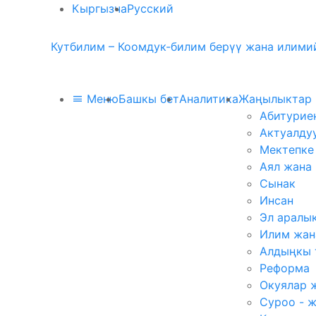
Кыргызча
Русский
Кутбилим – Коомдук-билим берүү жана илимий
Меню
Башкы бет
Аналитика
Жаңылыктар
Абитурие
Актуалду
Мектепке
Аял жана
Сынак
Инсан
Эл аралы
Илим жан
Алдыңкы 
Реформа
Окуялар 
Суроо - 