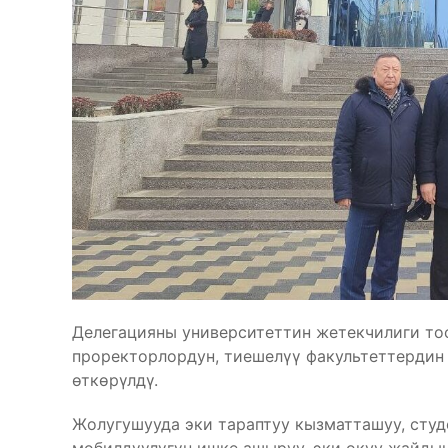
Делегацияны университеттин жетекчилиги тос
проректорлордун, тиешелүү факультеттерди
өткөрүлдү.
Жолугушууда эки тараптуу кызматташуу, сту