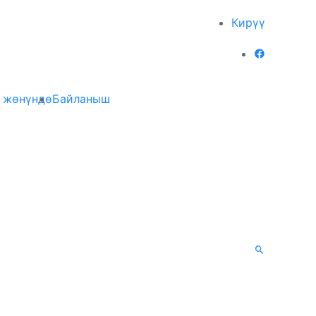
Кирүү
 жөнүндө
Байланыш