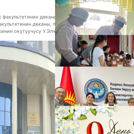
 факультетинин деканы, профессор М.Алдашев,
А
акультетинин деканы, профессор Ш.Сайдаматов
инин окутуучусу У.Элчибеков болду.
М