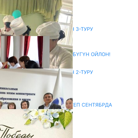
АЧЫЛАТ
07.08.2026
битуриент
ЖОЖДОРГО КАБЫЛ АЛУУНУН 3-ТУРУ
БАШТАЛДЫ
27.07.2026
ӨЗҮҢДҮН КЕЛЕЧЕГИҢ ҮЧҮН БҮГҮН ОЙЛОН!
20.07.2026
ЖОЖДОРГО КАБЫЛ АЛУУНУН 2-ТУРУ
БАШТАЛДЫ
20.07.2026
едиа
СУЗАКТА 750 ОРУНДУУ МЕКТЕП СЕНТЯБРДА
ПАЙДАЛАНУУГА БЕРИЛЕТ
07.08.2025
Улуу Жеңиштин жандуу сөзү
29.04.2025