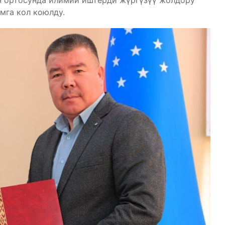
н ортосунда илимий иштерди жүргүзүү жолдору
мга кол коюлду.