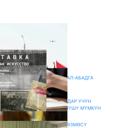
кыркы жаңылыктар
«БИРИМДИК КЕРБЕНИ» ЖАЛАЛ-АБАДГА
КЕЛДИ
07.08.2026
КОРРУПЦИЯНЫ КАБАРЛАГАНДАР ҮЧҮН
КОРГОО ЧАРАЛАРЫ КҮЧӨТҮЛҮШҮ МҮМКҮН
07.08.2026
«АРХИВ – ИСКУССТВО» КӨРГӨЗМӨСҮ