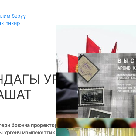
ш
илим берүү
ик пикир
НДАГЫ УРГЕНЧ МУ
А
АШАТ
тери боюнча проректору У.Мамытов жетектеген
ы Ургенч мамлекеттик университетинде болуп