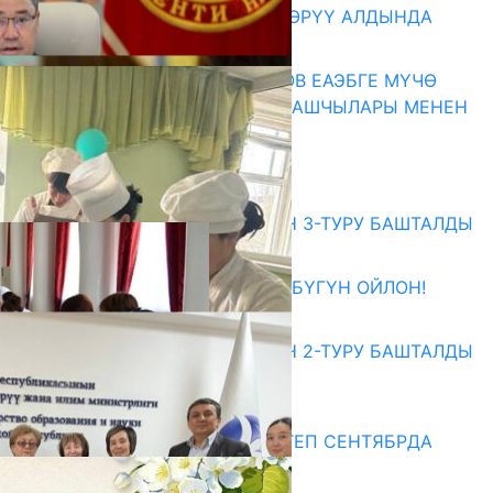
КӨРКӨМ ТАСМАСЫ ЖАРЫК КӨРҮҮ АЛДЫНДА
07.08.2026
ПРЕЗИДЕНТ САДЫР ЖАПАРОВ ЕАЭБГЕ МҮЧӨ
МАМЛЕКЕТТЕРДИН ӨКМӨТ БАШЧЫЛАРЫ МЕНЕН
ЖОЛУГУШТУ
07.08.2026
Абитуриент
ЖОЖДОРГО КАБЫЛ АЛУУНУН 3-ТУРУ БАШТАЛДЫ
27.07.2026
ӨЗҮҢДҮН КЕЛЕЧЕГИҢ ҮЧҮН БҮГҮН ОЙЛОН!
20.07.2026
ЖОЖДОРГО КАБЫЛ АЛУУНУН 2-ТУРУ БАШТАЛДЫ
20.07.2026
Медиа
СУЗАКТА 750 ОРУНДУУ МЕКТЕП СЕНТЯБРДА
ПАЙДАЛАНУУГА БЕРИЛЕТ