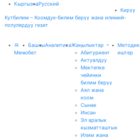
Кыргызча
Русский
Кирүү
Кутбилим – Коомдук-билим берүү жана илимий-
популярдуу гезит
Башкы
Аналитика
Жаңылыктар
Методик
Меню
бет
Абитуриент
иштер
Актуалдуу
Мектепке
чейинки
билим берүү
Аял жана
коом
Сынак
Инсан
Эл аралык
кызматташтык
Илим жана