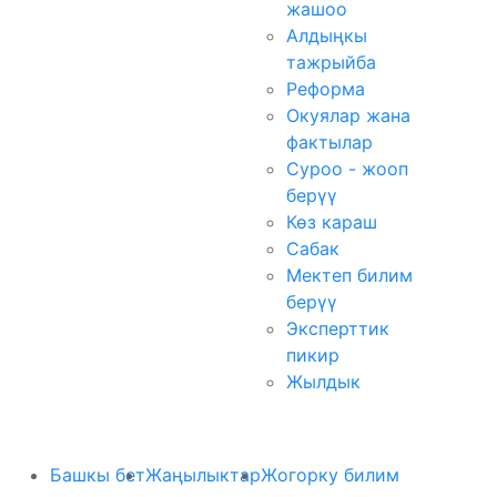
жашоо
Алдыңкы
тажрыйба
Реформа
Окуялар жана
фактылар
Суроо - жооп
берүү
Көз караш
Сабак
Мектеп билим
берүү
Эксперттик
пикир
Жылдык
Башкы бет
Жаңылыктар
Жогорку билим