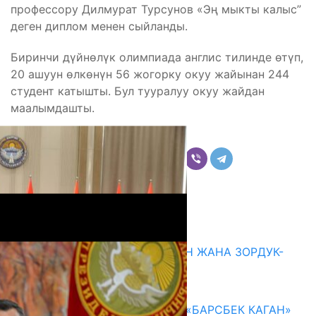
профессору Дилмурат Турсунов «Эң мыкты калыс”
деген диплом менен сыйланды.
Биринчи дүйнөлүк олимпиада англис тилинде өтүп,
20 ашуун өлкөнүн 56 жогорку окуу жайынан 244
студент катышты. Бул тууралуу окуу жайдан
маалымдашты.
Бөлүшүү
Комментарийлер
Акыркы жаңылыктар
ГЕНДЕРДИК БАСМЫРЛООДОН ЖАНА ЗОРДУК-
ЗОМБУЛУКТАН КОРГОО
07.08.2026
КЫРГЫЗ ТАРЫХЫ ТАСМАДА: «БАРСБЕК КАГАН»