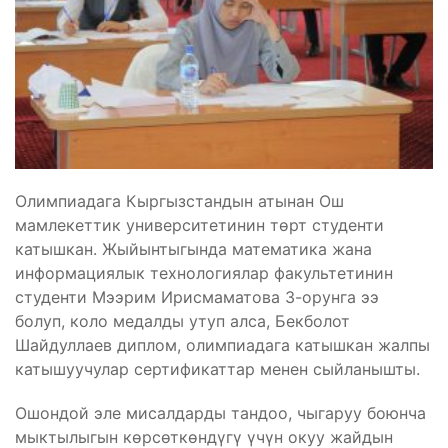
Олимпиадага Кыргызстандын атынан Ош
мамлекеттик университетинин төрт студенти
катышкан. Жыйынтыгында математика жана
информациялык технологиялар факультетинин
студенти Мээрим Ирисмаматова 3-орунга ээ
болуп, коло медалды утуп алса, Бекболот
Шайдуллаев диплом, олимпиадага катышкан жалпы
катышуучулар сертификаттар менен сыйланышты.
Ошондой эле мисалдарды тандоо, чыгаруу боюнча
мыктылыгын көрсөткөндүгү үчүн окуу жайдын