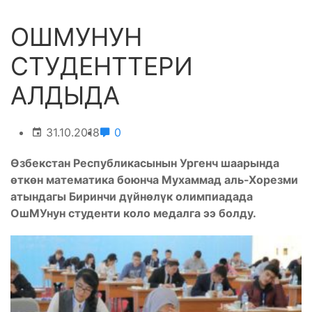
ОШМУНУН
СТУДЕНТТЕРИ
АЛДЫДА
31.10.2018
0
Өзбекстан Республикасынын Ургенч шаарында
өткөн математика боюнча Мухаммад аль-Хорезми
атындагы Биринчи дүйнөлүк олимпиадада
ОшМУнун студенти коло медалга ээ болду.