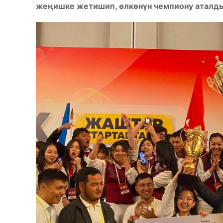
жеңишке жетишип, өлкөнүн чемпиону аталд