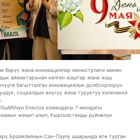
м берүү жана инновациялар министрлиги менен
рдык аймактарынан келген жаштар жана жаш
ечүүгө багытталган инновациялык долбоорлорун
здук, социалдык өнүгүү жана туруктуу келечекке
.
н ОшМУнун Enactus командасы 7-июндагы
наамын жеңип алып, Кыргызстанды дүйнөлүк
өрү Бразилиянын Сан-Паулу шаарында өтө турган