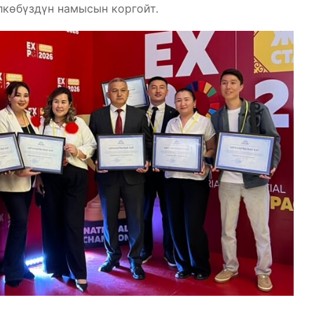
лкөбүздүн намысын коргойт.