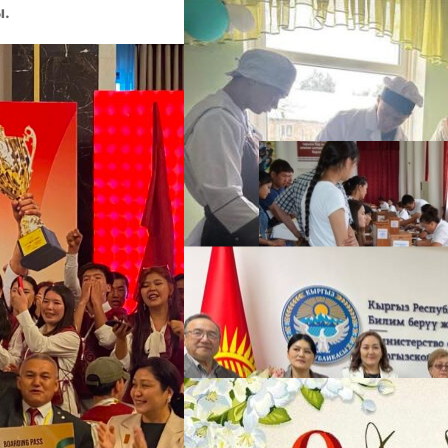
ы.
А
М