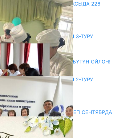
ДООР ӨЗГӨРТКӨН БИЛИМ: АКСЫДА 226
МУГАЛИМ ОКУУДАН ӨТТҮ
07.08.2026
битуриент
ЖОЖДОРГО КАБЫЛ АЛУУНУН 3-ТУРУ
БАШТАЛДЫ
27.07.2026
ӨЗҮҢДҮН КЕЛЕЧЕГИҢ ҮЧҮН БҮГҮН ОЙЛОН!
20.07.2026
ЖОЖДОРГО КАБЫЛ АЛУУНУН 2-ТУРУ
БАШТАЛДЫ
20.07.2026
едиа
СУЗАКТА 750 ОРУНДУУ МЕКТЕП СЕНТЯБРДА
ПАЙДАЛАНУУГА БЕРИЛЕТ
07.08.2025
Улуу Жеңиштин жандуу сөзү