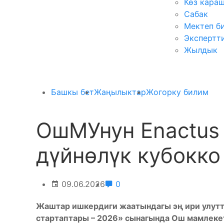
Көз кара
Сабак
Мектеп б
Экспертт
Жылдык
Башкы бет
Жаңылыктар
Жогорку билим
ОшМУнун Enactus
дүйнөлүк кубокк
09.06.2026
0
Жаштар ишкердиги жаатындагы эң ири улутт
стартаптары – 2026» сынагында Ош мамлеке