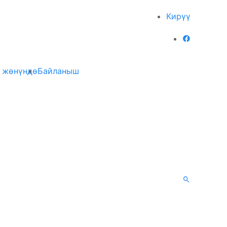
Кирүү
 жөнүндө
Байланыш