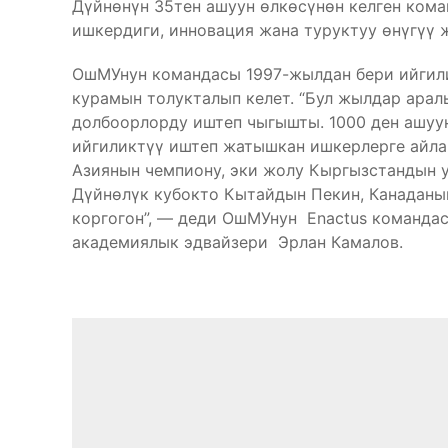
Дүйнөнүн 35тен ашуун өлкөсүнөн келген ком
ишкердиги, инновация жана туруктуу өнүгүү ж
ОшМУнун командасы 1997-жылдан бери ийгили
курамын толукталып келет. “Бул жылдар арал
долбоорлорду иштеп чыгышты. 1000 ден ашуун
ийгиликтүү иштеп жатышкан ишкерлерге айла
Азиянын чемпиону, эки жолу Кыргызстандын у
Дүйнөлүк кубокто Кытайдын Пекин, Канадан
коргогон”, — деди ОшМУнун Enactus команда
академиялык эдвайзери Эрлан Камалов.