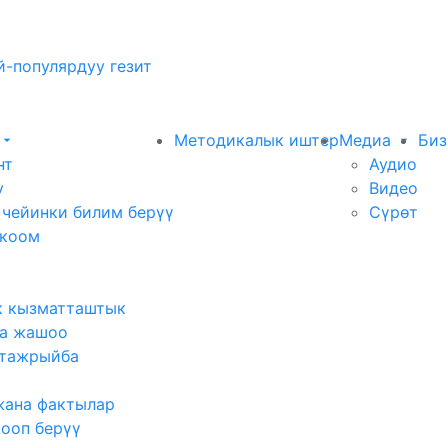
-популярдуу гезит
Методикалык иштер
Медиа
Биз
нт
Аудио
у
Видео
 чейинки билим берүү
Сүрөт
 коом
к кызматташтык
а жашоо
тажрыйба
жана фактылар
жооп берүү