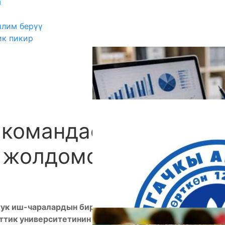
ш
илим берүү
ик пикир
 командасы
А
о жолдомо алды
ук иш-чаралардын бири болгон «Expo жаштар
ттик университетинин Enactus OshSU командасы