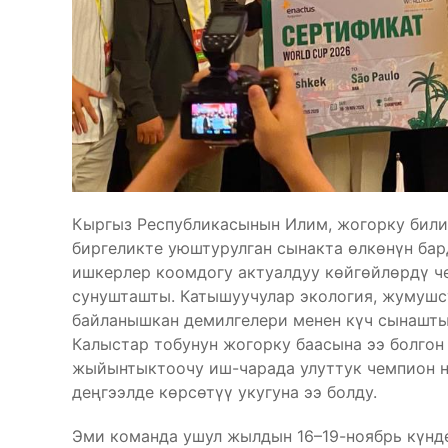
Кыргыз Республикасынын Илим, жогорку били
биргеликте уюштурулган сынакта өлкөнүн ба
ишкерлер коомдогу актуалдуу көйгөйлөрдү ч
сунушташты. Катышуучулар экология, жумушсу
байланышкан демилгелери менен күч сынашты
Калыстар тобунун жогорку баасына ээ болго
жыйынтыктоочу иш-чарада улуттук чемпион 
деңгээлде көрсөтүү укугуна ээ болду.
Эми команда ушул жылдын 16–19-ноябрь күнд