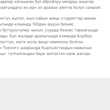
андалар катышкан бул абройлуу мелдеш жаштар
аатындагы эң ири эл аралык аянтча болуп саналат.
ктүү иштеп, жыл сайын жаңы студенттер менен
ыгында команда 100дөн ашуун бизнес
 бүтүрүүчүлөр чыгып, учурда бизнес тармагында
нды. Бул жылдар аралыгында команда Борбор
луттук, жети жолу вице-чемпиону болгон.
ын Торонто шаарында Кыргызстандын намысын
сын түптөлгөндөн бери жетектеп келе жаткан