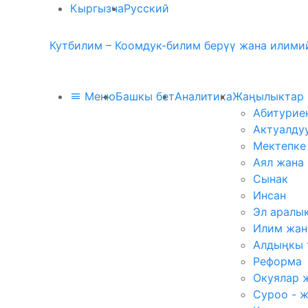
Кыргызча
Русский
Кутбилим – Коомдук-билим берүү жана илимий
Меню
Башкы бет
Аналитика
Жаңылыктар
Абитурие
Актуалду
Мектепке
Аял жана
Сынак
Инсан
Эл аралы
Илим жан
Алдыңкы 
Реформа
Окуялар 
Суроо - 