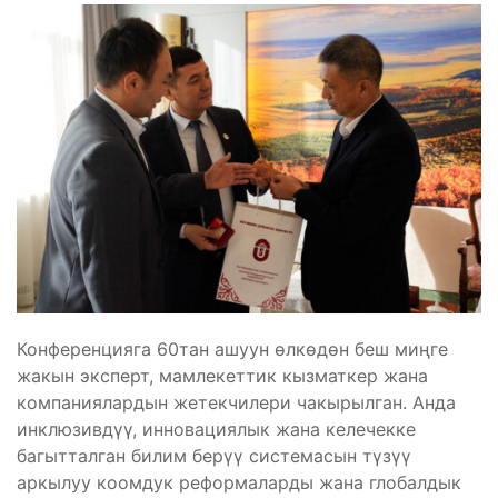
Конференцияга 60тан ашуун өлкөдөн беш миңге
жакын эксперт, мамлекеттик кызматкер жана
компаниялардын жетекчилери чакырылган. Анда
инклюзивдүү, инновациялык жана келечекке
багытталган билим берүү системасын түзүү
аркылуу коомдук реформаларды жана глобалдык