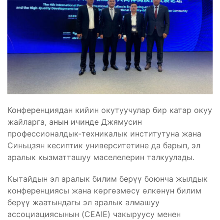
Конференциядан кийин окутуучулар бир катар окуу
жайларга, анын ичинде Джямусин
профессионалдык-техникалык институтуна жана
Синьцзян кесиптик университетине да барып, эл
аралык кызматташуу маселелерин талкуулады.
Кытайдын эл аралык билим берүү боюнча жылдык
конференциясы жана көргөзмөсү өлкөнүн билим
берүү жаатындагы эл аралык алмашуу
ассоциациясынын (CEAIE) чакыруусу менен