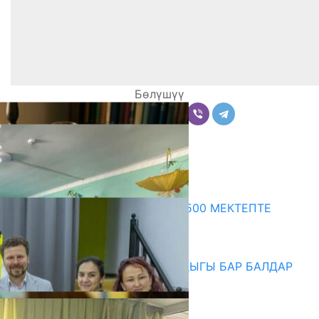
Бөлүшүү
Комментарийлер
Акыркы жаңылыктар
ПРЕЗИДЕНТТИН ЖАРЛЫГЫ: 500 МЕКТЕПТЕ
ШАХМАТ ИЙРИМИ АЧЫЛАТ
06.08.2026
СҮЛҮКТҮ: ӨЗГӨЧӨ МУКТАЖДЫГЫ БАР БАЛДАР
ҮЧҮН БОРБОР АЧЫЛДЫ
06.08.2026