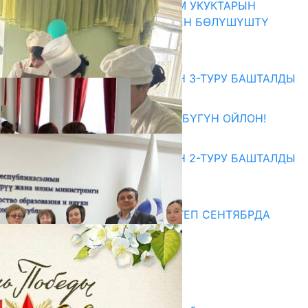
КЫРГЫЗ ЭКСПЕРТТЕРИ АДАМ УКУКТАРЫН
ОКУТУУ ТАЖРЫЙБАСЫ МЕНЕН БӨЛҮШҮШТҮ
06.08.2026
Абитуриент
ЖОЖДОРГО КАБЫЛ АЛУУНУН 3-ТУРУ БАШТАЛДЫ
27.07.2026
ӨЗҮҢДҮН КЕЛЕЧЕГИҢ ҮЧҮН БҮГҮН ОЙЛОН!
20.07.2026
ЖОЖДОРГО КАБЫЛ АЛУУНУН 2-ТУРУ БАШТАЛДЫ
20.07.2026
Медиа
СУЗАКТА 750 ОРУНДУУ МЕКТЕП СЕНТЯБРДА
ПАЙДАЛАНУУГА БЕРИЛЕТ
07.08.2025
Улуу Жеңиштин жандуу сөзү
29.04.2025