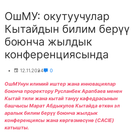
ОшМУ: окутуучулар
Кытайдын билим берүү
боюнча жылдык
конференциясында
12.11.2024
0
ОшМУнун илимий иштер жана инновациялар
боюнча проректору Русланбек Арапбаев менен
Кытай тили жана кытай тануу кафедрасынын
башчысы Марат Абдыкулов Кытайда өткөн эл
аралык билим берүү боюнча жылдык
конференциясы жана көргөзмөсүнө (CACIE)
катышты.