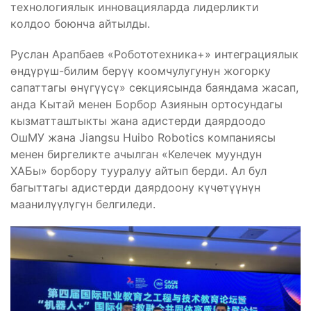
технологиялык инновацияларда лидерликти
колдоо боюнча айтылды.
Руслан Арапбаев «Робототехника+» интеграциялык
өндүрүш-билим берүү коомчулугунун жогорку
сапаттагы өнүгүүсү» секциясында баяндама жасап,
анда Кытай менен Борбор Азиянын ортосундагы
кызматташтыкты жана адистерди даярдоодо
ОшМУ жана Jiangsu Huibo Robotics компаниясы
менен биргеликте ачылган «Келечек муундун
ХАБы» борбору тууралуу айтып берди. Ал бул
багыттагы адистерди даярдоону күчөтүүнүн
маанилүүлүгүн белгиледи.