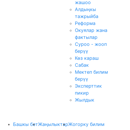
жашоо
Алдыңкы
тажрыйба
Реформа
Окуялар жана
фактылар
Суроо - жооп
берүү
Көз караш
Сабак
Мектеп билим
берүү
Эксперттик
пикир
Жылдык
Башкы бет
Жаңылыктар
Жогорку билим