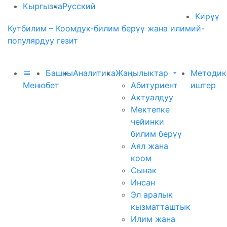
Кыргызча
Русский
Кирүү
Кутбилим – Коомдук-билим берүү жана илимий-
популярдуу гезит
Башкы
Аналитика
Жаңылыктар
Методик
Меню
бет
Абитуриент
иштер
Актуалдуу
Мектепке
чейинки
билим берүү
Аял жана
коом
Сынак
Инсан
Эл аралык
кызматташтык
Илим жана