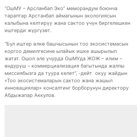
“ОшМУ – Арсланбап Эко” меморандум боюнча
тараптар Арстанбап аймагынын экологиясын
калыбына келтирүү жана сактоо үчүн биргелешкен
иштерди жүргүзөт.
“Бул иштер өлкө башчысынын тоо экосистемасын
коргоо демилгесине ылайык ишке ашырылып
жатат. Ошол эле учурда ОшМУда ЖОЖ – илим –
өндүрүш – коммерциализация багытында жалпы
миссиябызга да туура келет”, -дейт окуу жайдын
«Тоо экосистемаларын сактоо жана жашыл
инновациялар» консалтинг борборунун директору
Абдыжапар Аккулов.