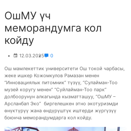
ОшМУ үч
меморандумга кол
койду
12.03.2025
0
Ош мамлекеттик университети Ош токой чарбасы,
жеке ишкер Кожомкулов Рамазан менен
“Инновациялык питомник” түзүү, “Сулайман-Тоо
музей коругу менен” “Суйлайман-Тоо парк”
долбоорунун алкагында кызматташуу, “ОшМУ –
Арсланбап Эко” биргелешкен этно экотуризмди
өнүктүрүү жана өндүрүштүк иштерди жүргүзүү
боюнча меморандумдарга кол койду.