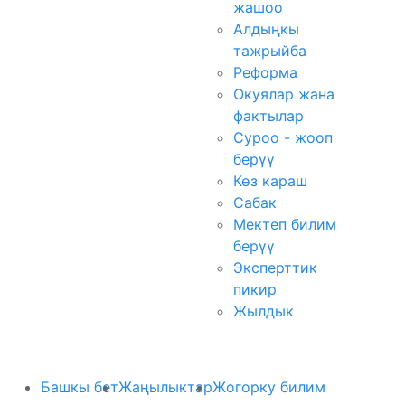
жашоо
Алдыңкы
тажрыйба
Реформа
Окуялар жана
фактылар
Суроо - жооп
берүү
Көз караш
Сабак
Мектеп билим
берүү
Эксперттик
пикир
Жылдык
Башкы бет
Жаңылыктар
Жогорку билим