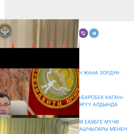
Бөлүшүү
Комментарийлер
Акыркы жаңылыктар
ГЕНДЕРДИК БАСМЫРЛООДОН ЖАНА ЗОРДУК-
ЗОМБУЛУКТАН КОРГОО
07.08.2026
КЫРГЫЗ ТАРЫХЫ ТАСМАДА: «БАРСБЕК КАГАН»
КӨРКӨМ ТАСМАСЫ ЖАРЫК КӨРҮҮ АЛДЫНДА
07.08.2026
ПРЕЗИДЕНТ САДЫР ЖАПАРОВ ЕАЭБГЕ МҮЧӨ
МАМЛЕКЕТТЕРДИН ӨКМӨТ БАШЧЫЛАРЫ МЕНЕН