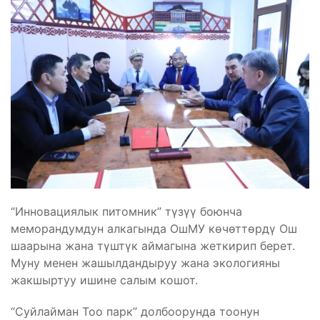
“Инновациялык питомник” түзүү боюнча
меморандумдун алкагында ОшМУ көчөттөрдү Ош
шаарына жана түштүк аймагына жеткирип берет.
Муну менен жашылдандыруу жана экологияны
жакшыртуу ишине салым кошот.
“Суйлайман Тоо парк” долбоорунда тоонун