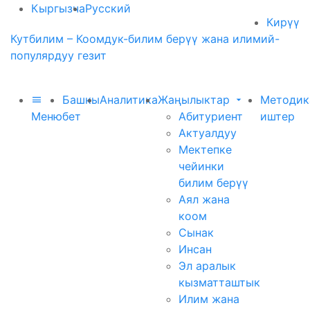
Кыргызча
Русский
Кирүү
Кутбилим – Коомдук-билим берүү жана илимий-
популярдуу гезит
Башкы
Аналитика
Жаңылыктар
Методик
Меню
бет
Абитуриент
иштер
Актуалдуу
Мектепке
чейинки
билим берүү
Аял жана
коом
Сынак
Инсан
Эл аралык
кызматташтык
Илим жана