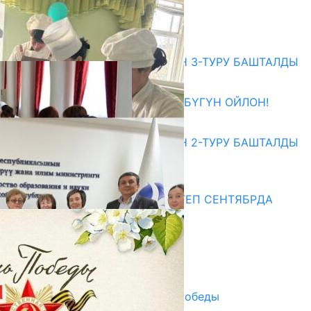
ЖОЛУГУШТУ
07.08.2026
Абитуриент
ЖОЖДОРГО КАБЫЛ АЛУУНУН 3-ТУРУ БАШТАЛДЫ
27.07.2026
ӨЗҮҢДҮН КЕЛЕЧЕГИҢ ҮЧҮН БҮГҮН ОЙЛОН!
20.07.2026
ЖОЖДОРГО КАБЫЛ АЛУУНУН 2-ТУРУ БАШТАЛДЫ
20.07.2026
Медиа
СУЗАКТА 750 ОРУНДУУ МЕКТЕП СЕНТЯБРДА
ПАЙДАЛАНУУГА БЕРИЛЕТ
07.08.2025
Улуу Жеңиштин жандуу сөзү
29.04.2025
Награды в преддверии Дня Победы