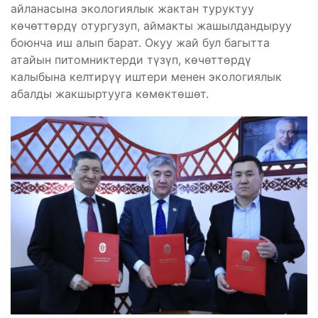
айланасына экологиялык жактан туруктуу
көчөттөрдү отургузуп, аймакты жашылдандыруу
боюнча иш алып барат. Окуу жай бул багытта
атайын питомниктерди түзүп, көчөттөрдү
калыбына келтирүү иштери менен экологиялык
абалды жакшыртууга көмөктөшөт.