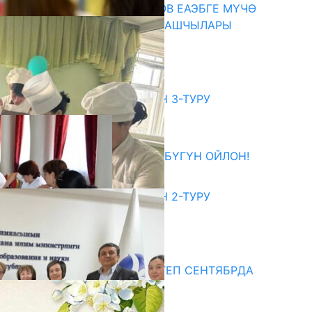
ПРЕЗИДЕНТ САДЫР ЖАПАРОВ ЕАЭБГЕ МҮЧӨ
МАМЛЕКЕТТЕРДИН ӨКМӨТ БАШЧЫЛАРЫ
МЕНЕН ЖОЛУГУШТУ
07.08.2026
битуриент
ЖОЖДОРГО КАБЫЛ АЛУУНУН 3-ТУРУ
БАШТАЛДЫ
27.07.2026
ӨЗҮҢДҮН КЕЛЕЧЕГИҢ ҮЧҮН БҮГҮН ОЙЛОН!
20.07.2026
ЖОЖДОРГО КАБЫЛ АЛУУНУН 2-ТУРУ
БАШТАЛДЫ
20.07.2026
едиа
СУЗАКТА 750 ОРУНДУУ МЕКТЕП СЕНТЯБРДА
ПАЙДАЛАНУУГА БЕРИЛЕТ
07.08.2025