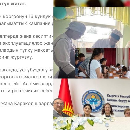
өтүп жатат.
 коргоонун 16 күндүк өнөктүгүнүн алкагында
аалыматтык кампания да камтылган.
А
птерде жана кесиптик билим берүү
е эксплуатациялоо жана гендердик теңчилик
лардын түпкү максаты — балдар эмгегин
инг жүргүзүү.
аганда, үстүбүздөгү жылдын 10 айында
 коргоо кызматкерлери буга балдардын ата-энелери
 эсептейт. Ал эми алардын жакындары балдардын
теги рэкетчилик себеп болгонун айтышат.
жана Каракол шаарларында да жүргүзүлмөкчү.
М