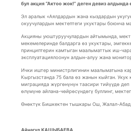
бул акция “Актоо жок!” деген девиз алдында 
Эл аралык «Аялдардын жана кыздардын укугун
окуучулардын мектептеги укуктары боюнча м
Акцияны уюштуруучулардын айтымында, мекте
мекемелеринде балдарга өз укуктары, эмгекк
принциптерин камтыган маалыматтык иш-чара
эксплуатациялоонун алдын-алуу жана монитор
Ички иштер министрлигинин маалыматына кар
Кыргызстанда 75 бала өз жанын кыйган. Укук
миграцияда жүргөнүнүн таасири тийүүдө деп
өлүмүнө айлана-чөйрөсүндөгү буллинг, мектеп
Өнөктүк Бишкектен тышкары Ош, Жалал-Абад 
Айнагүл КАШЫБАЕВА,