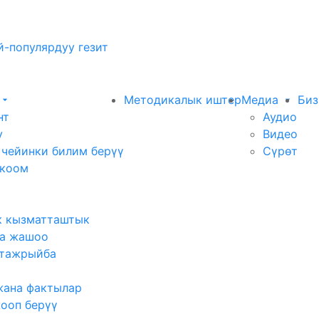
-популярдуу гезит
Методикалык иштер
Медиа
Биз
нт
Аудио
у
Видео
 чейинки билим берүү
Сүрөт
 коом
к кызматташтык
а жашоо
тажрыйба
жана фактылар
жооп берүү