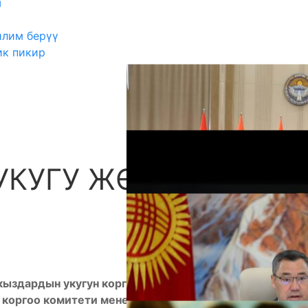
ш
илим берүү
ик пикир
УКУГУ ЖӨНҮНДӨ
А
ыздардын укугун коргоо” өнөктүгү башталды.
н коргоо комитети менен биргеликте уюштурган