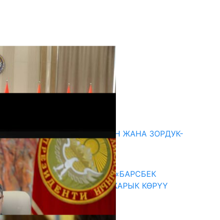
кыркы жаңылыктар
ГЕНДЕРДИК БАСМЫРЛООДОН ЖАНА ЗОРДУК-
ЗОМБУЛУКТАН КОРГОО
07.08.2026
КЫРГЫЗ ТАРЫХЫ ТАСМАДА: «БАРСБЕК
КАГАН» КӨРКӨМ ТАСМАСЫ ЖАРЫК КӨРҮҮ
АЛДЫНДА
07.08.2026