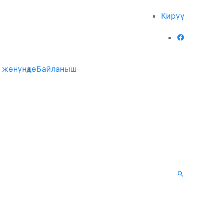
Кирүү
 жөнүндө
Байланыш