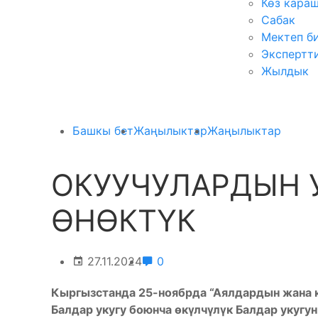
Көз кара
Сабак
Мектеп б
Экспертт
Жылдык
Башкы бет
Жаңылыктар
Жаңылыктар
ОКУУЧУЛАРДЫН 
ӨНӨКТҮК
27.11.2024
0
Кыргызстанда 25-ноябрда “Аялдардын жана к
Балдар укугу боюнча өкүлчүлүк Балдар укугу