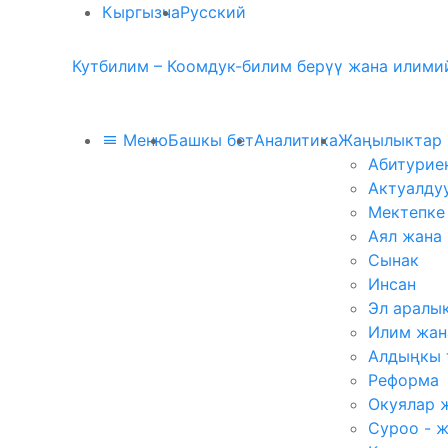
Кыргызча
Русский
Кутбилим – Коомдук-билим берүү жана илимий
Меню
Башкы бет
Аналитика
Жаңылыктар
Абитурие
Актуалду
Мектепке
Аял жана
Сынак
Инсан
Эл аралы
Илим жан
Алдыңкы 
Реформа
Окуялар 
Суроо - 