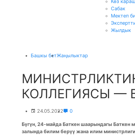
Көз кара
Сабак
Мектеп б
Экспертт
Жылдык
Башкы бет
Жаңылыктар
МИНИСТРЛИКТИ
КОЛЛЕГИЯСЫ — 
24.05.2022
0
Бүгүн, 24-майда Баткен шаарындагы Баткен
залында билим берүү жана илим министрлиги