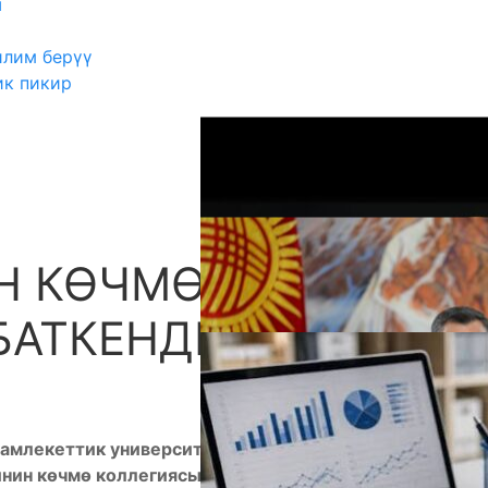
ш
илим берүү
ик пикир
Н КӨЧМӨ
А
БАТКЕНДЕ
 мамлекеттик университетинин чоң жыйындар
нин көчмө коллегиясы болот.