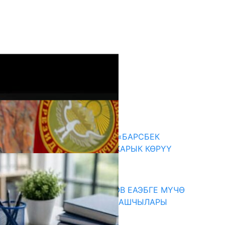
кыркы жаңылыктар
КЫРГЫЗ ТАРЫХЫ ТАСМАДА: «БАРСБЕК
КАГАН» КӨРКӨМ ТАСМАСЫ ЖАРЫК КӨРҮҮ
АЛДЫНДА
07.08.2026
ПРЕЗИДЕНТ САДЫР ЖАПАРОВ ЕАЭБГЕ МҮЧӨ
МАМЛЕКЕТТЕРДИН ӨКМӨТ БАШЧЫЛАРЫ
МЕНЕН ЖОЛУГУШТУ