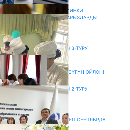
07.08.2026
ДИРЕКТОРЛОР РЕЗЕРВИ: КИЙИНКИ
АЙЛАМПАГА ЭЛЕКТРОНДУК АРЫЗДАРДЫ
КАБЫЛ АЛУУ БАШТАЛАТ
07.08.2026
битуриент
ЖОЖДОРГО КАБЫЛ АЛУУНУН 3-ТУРУ
БАШТАЛДЫ
27.07.2026
ӨЗҮҢДҮН КЕЛЕЧЕГИҢ ҮЧҮН БҮГҮН ОЙЛОН!
20.07.2026
ЖОЖДОРГО КАБЫЛ АЛУУНУН 2-ТУРУ
БАШТАЛДЫ
20.07.2026
едиа
СУЗАКТА 750 ОРУНДУУ МЕКТЕП СЕНТЯБРДА
ПАЙДАЛАНУУГА БЕРИЛЕТ