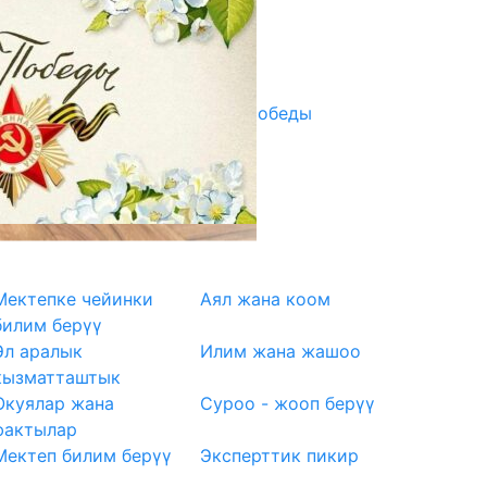
07.08.2025
Улуу Жеңиштин жандуу сөзү
29.04.2025
Награды в преддверии Дня Победы
29.04.2025
Мектепке чейинки
Аял жана коом
билим берүү
Эл аралык
Илим жана жашоо
кызматташтык
Окуялар жана
Суроо - жооп берүү
фактылар
Мектеп билим берүү
Эксперттик пикир