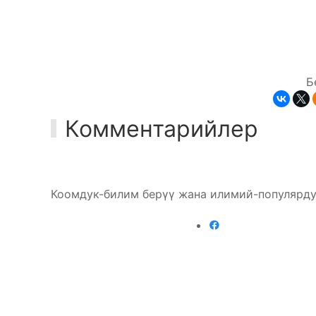
Б
Комментарийлер
Коомдук-билим берүү жана илимий-популярду