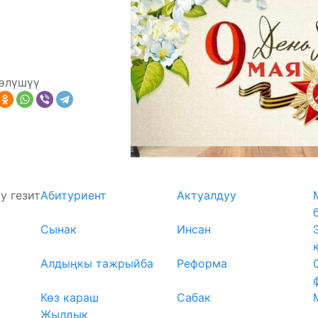
Айнагүл КАШЫБАЕВА,
“Кут Билим”
өлүшүү
у гезит
Абитуриент
Актуалдуу
Сынак
Инсан
Алдыңкы тажрыйба
Реформа
Көз караш
Сабак
Жылдык