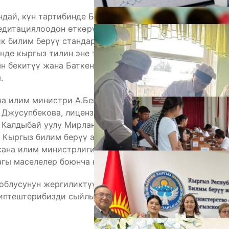
ндай, күн тартибинде Билим берүү уюмдарын
едитациялоодон өткөрүүнүн жыйынтыктары,
к билим берүү стандартынын долбоорун жактыруу,
де кыргыз тилин эне тили жана экинчи тил
н бекитүү жана Баткен облусунун билим берүү
А
.
на илим министри А.Бейшеналиев, билим берүү
 Джусупбекова, лицензиялоо жана
Калдыбай уулу Мирлан, кыргыз билим берүү
 Кыргыз билим берүү академиясынын илимий
жана илим министрлигинин Адам ресурстары
агы маселелер боюнча кеңири маалымат беришет.
облусунун жергиликтүү бийлик өкүлдөрү менен
сиптештерибизди сыйлык тапшыруу сыяктуу
М