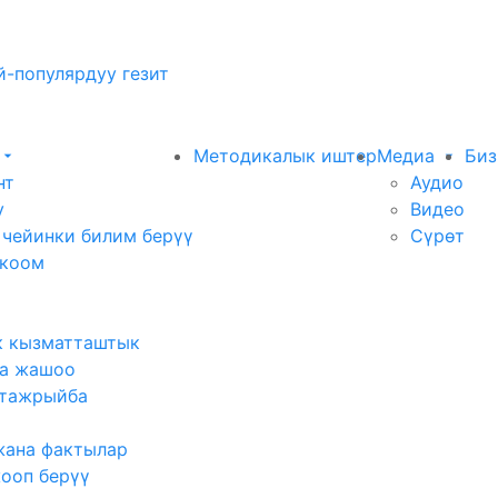
-популярдуу гезит
Методикалык иштер
Медиа
Биз
нт
Аудио
у
Видео
 чейинки билим берүү
Сүрөт
 коом
к кызматташтык
а жашоо
тажрыйба
жана фактылар
жооп берүү