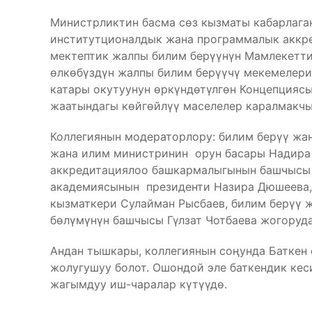
Министрликтин басма сөз кызматы кабарлага
институтционалдык жана программалык аккр
мектептик жалпы билим берүүнүн Мамлекетти
өлкөбүздүн жалпы билим берүүчү мекемелерин
катары окутуунун өркүндөтүлгөн Концепциясы
жаатындагы көйгөйлүү маселелер каралмакчы
Коллегиянын модераторлору: билим берүү жа
жана илим министринин орун басары Надира
аккредитациялоо башкармалыгынын башчысы 
академиясынын президенти Назира Дюшеева,
кызматкери Сулайман Рысбаев, билим берүү 
бөлүмүнүн башчысы Гүлзат Чотбаева жогоруд
Андан тышкары, коллегиянын соңунда Баткен 
жолугушуу болот. Ошондой эле баткендик ке
жагымдуу иш-чаралар күтүүдө.