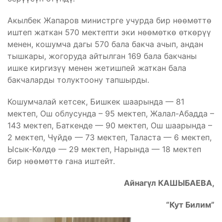
Акылбек Жапаров министрге учурда бир нөөмөттө
иштеп жаткан 570 мектепти эки нөөмөткө өткөрүү
менен, кошумча дагы 570 бала бакча ачып, андан
тышкары, жогоруда айтылган 169 бала бакчаны
ишке киргизүү менен жетишпей жаткан бала
бакчаларды толуктоону тапшырды.
Кошумчалай кетсек, Бишкек шаарында — 81
мектеп, Ош облусунда – 95 мектеп, Жалал-Абадда –
143 мектеп, Баткенде — 90 мектеп, Ош шаарында –
2 мектеп, Чүйдө — 73 мектеп, Таласта — 6 мектеп,
Ысык-Көлдө — 29 мектеп, Нарында — 18 мектеп
бир нөөмөттө гана иштейт.
Айнагүл КАШЫБАЕВА,
“Кут Билим”