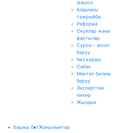
жашоо
Алдыңкы
тажрыйба
Реформа
Окуялар жана
фактылар
Суроо - жооп
берүү
Көз караш
Сабак
Мектеп билим
берүү
Эксперттик
пикир
Жылдык
Башкы бет
Жаңылыктар