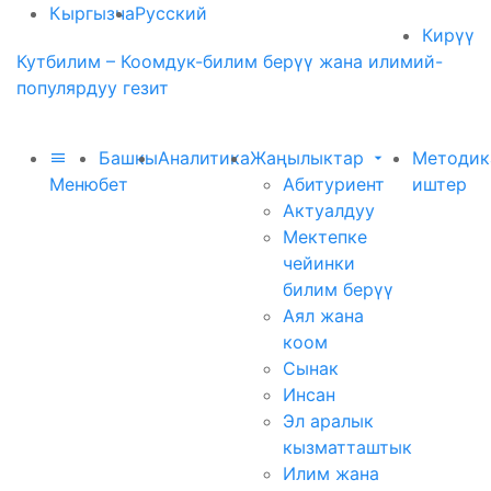
Кыргызча
Русский
Кирүү
Кутбилим – Коомдук-билим берүү жана илимий-
популярдуу гезит
Башкы
Аналитика
Жаңылыктар
Методик
Меню
бет
Абитуриент
иштер
Актуалдуу
Мектепке
чейинки
билим берүү
Аял жана
коом
Сынак
Инсан
Эл аралык
кызматташтык
Илим жана