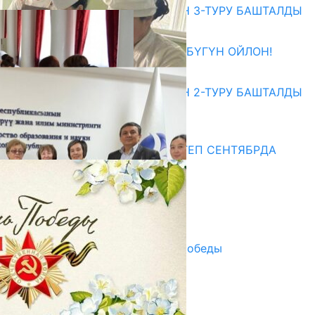
ЖОЖДОРГО КАБЫЛ АЛУУНУН 3-ТУРУ БАШТАЛДЫ
27.07.2026
ӨЗҮҢДҮН КЕЛЕЧЕГИҢ ҮЧҮН БҮГҮН ОЙЛОН!
20.07.2026
ЖОЖДОРГО КАБЫЛ АЛУУНУН 2-ТУРУ БАШТАЛДЫ
20.07.2026
Медиа
СУЗАКТА 750 ОРУНДУУ МЕКТЕП СЕНТЯБРДА
ПАЙДАЛАНУУГА БЕРИЛЕТ
07.08.2025
Улуу Жеңиштин жандуу сөзү
29.04.2025
Награды в преддверии Дня Победы
29.04.2025