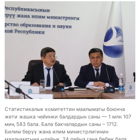
Статистикалык комитеттин маалыматы боюнча
жети жашка чейинки балдардын саны — 1 млн 107
миң 583 бала. Бала бакчалардын саны – 1712.
Билим берүү жана илим министрлигинин
маалыматына ылайык, 24 пайыз гана бөбөк бала