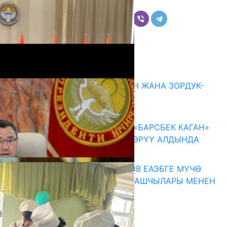
Бөлүшүү
Комментарийлер
Акыркы жаңылыктар
ГЕНДЕРДИК БАСМЫРЛООДОН ЖАНА ЗОРДУК-
ЗОМБУЛУКТАН КОРГОО
07.08.2026
КЫРГЫЗ ТАРЫХЫ ТАСМАДА: «БАРСБЕК КАГАН»
КӨРКӨМ ТАСМАСЫ ЖАРЫК КӨРҮҮ АЛДЫНДА
07.08.2026
ПРЕЗИДЕНТ САДЫР ЖАПАРОВ ЕАЭБГЕ МҮЧӨ
МАМЛЕКЕТТЕРДИН ӨКМӨТ БАШЧЫЛАРЫ МЕНЕН
ЖОЛУГУШТУ
07.08.2026
Абитуриент