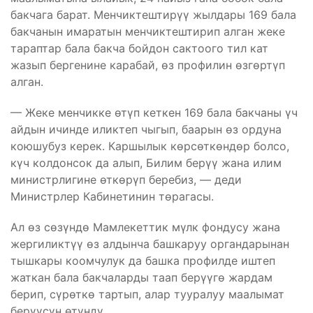
бакчага барат. Менчиктештирүү жылдары 169 бала
бакчанын имаратын менчиктештирип алган жеке
тараптар бала бакча бойдон сактоого тил кат
жазып бергенине карабай, өз профилин өзгөртүп
алган.
— Жеке менчикке өтүп кеткен 169 бала бакчаны үч
айдын ичинде иликтеп чыгып, баарын өз ордуна
коюшубуз керек. Каршылык көрсөткөндөр болсо,
күч колдонсок да алып, Билим берүү жана илим
министрлигине өткөрүп беребиз, — деди
Министрлер Кабинетинин төрагасы.
Ал өз сөзүндө Мамлекеттик мүлк фондусу жана
жергиликтүү өз алдынча башкаруу органдарынан
тышкары коомчулук да башка профилде иштеп
жаткан бала бакчаларды таап берүүгө жардам
берип, сүрөткө тартып, алар тууралуу маалымат
берүүсүн өтүндү.