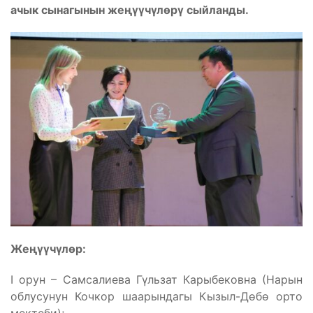
ачык сынагынын жеңүүчүлөрү сыйланды.
Жеңүүчүлөр:
I орун – Самсалиева Гүльзат Карыбековна (Нарын
облусунун Кочкор шаарындагы Кызыл-Дөбө орто