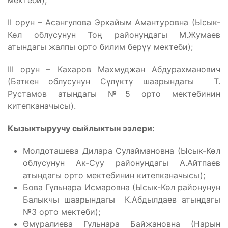
мектеби);
II орун – Асангулова Эркайым Амантуровна (Ысык-
Көл облусунун Тоң районундагы М.Жумаев
атындагы жалпы орто билим берүү мектеби);
III орун – Кахаров Махмуджан Абдурахманович
(Баткен облусунун Сүлүктү шаарындагы Т.
Рустамов атындагы №5 орто мектебинин
китепканачысы).
Кызыктыруучу сыйлыктын ээлери:
Молдоташева Дилара Сулаймановна (Ысык-Көл
облусунун Ак-Суу районундагы А.Айтпаев
атындагы орто мектебинин китепканачысы);
Бова Гүльнара Исмаровна (Ысык-Көл районунун
Балыкчы шаарындагы К.Абдылдаев атындагы
№3 орто мектеби);
Өмүралиева Гүльнара Байжановна (Нарын