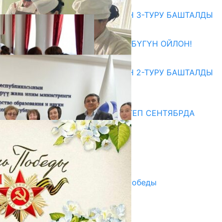
Абитуриент
ЖОЖДОРГО КАБЫЛ АЛУУНУН 3-ТУРУ БАШТАЛДЫ
27.07.2026
ӨЗҮҢДҮН КЕЛЕЧЕГИҢ ҮЧҮН БҮГҮН ОЙЛОН!
20.07.2026
ЖОЖДОРГО КАБЫЛ АЛУУНУН 2-ТУРУ БАШТАЛДЫ
20.07.2026
Медиа
СУЗАКТА 750 ОРУНДУУ МЕКТЕП СЕНТЯБРДА
ПАЙДАЛАНУУГА БЕРИЛЕТ
07.08.2025
Улуу Жеңиштин жандуу сөзү
29.04.2025
Награды в преддверии Дня Победы
29.04.2025