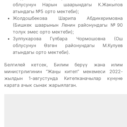
облусунун Нарын шаарындагы К.Жакыпов
атындагы №5 орто мектеби);
Жолдошбекова Шарипа Абдикеримовна
(Бишкек шаарынын Ленин районундагы №90
толук эмес орто мектеби);
Зулпукарова Гүлбара Чормошовна (Ош
облусунун Өзгөн районундагы М.Кулуев
атындагы орто мектеби).
Белгилей кетсек, Билим берүү жана илим
министрлигинин “Жаңы китеп” мекемеси 2022-
жылдын 1-августунда Китепканачылар күнүнө
карата ачык сынак жарыялаган.