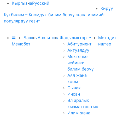
Кыргызча
Русский
Кирүү
Кутбилим – Коомдук-билим берүү жана илимий-
популярдуу гезит
Башкы
Аналитика
Жаңылыктар
Методик
Меню
бет
Абитуриент
иштер
Актуалдуу
Мектепке
чейинки
билим берүү
Аял жана
коом
Сынак
Инсан
Эл аралык
кызматташтык
Илим жана