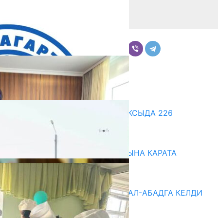
Бөлүшүү
Комментарийлер
Акыркы жаңылыктар
ДООР ӨЗГӨРТКӨН БИЛИМ: АКСЫДА 226
МУГАЛИМ ОКУУДАН ӨТТҮ
07.08.2026
НАРЫНДА ЖАҢЫ ОКУУ ЖЫЛЫНА КАРАТА
ДАЯРДЫКТАР ТАЛКУУЛАНДЫ
07.08.2026
«БИРИМДИК КЕРБЕНИ» ЖАЛАЛ-АБАДГА КЕЛДИ
07.08.2026