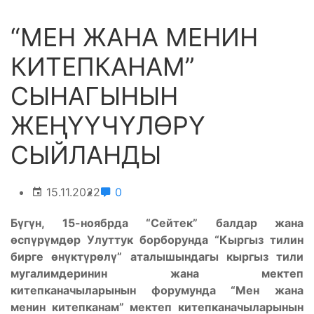
“МЕН ЖАНА МЕНИН
КИТЕПКАНАМ”
СЫНАГЫНЫН
ЖЕҢҮҮЧҮЛӨРҮ
СЫЙЛАНДЫ
15.11.2022
0
Бүгүн, 15-ноябрда “Сейтек” балдар жана
өспүрүмдөр Улуттук борборунда “Кыргыз тилин
бирге өнүктүрөлү” аталышындагы кыргыз тили
мугалимдеринин жана мектеп
китепканачыларынын форумунда “Мен жана
менин китепканам” мектеп китепканачыларынын