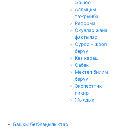
жашоо
Алдыңкы
тажрыйба
Реформа
Окуялар жана
фактылар
Суроо - жооп
берүү
Көз караш
Сабак
Мектеп билим
берүү
Эксперттик
пикир
Жылдык
Башкы бет
Жаңылыктар